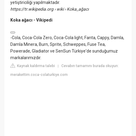
yetiştiriciliği yapılmaktadır.
https://tr.wikipedia.org
› wiki › Koka_ağacı
Koka ağacı - Vikipedi
-Cola, Coca-Cola Zero, Coca-Cola light, Fanta, Cappy, Damla,
Damla Minera, Burn, Sprite, Schweppes, Fuse Tea,
Powerade, Gladiator ve SenSun Türkiye'de sunduğumuz
markalarımızdır.
Kaynak kaldırma talebi
Cevabın tamamını burada okuyun:
|
merakettim.coca-colaturkiye.com