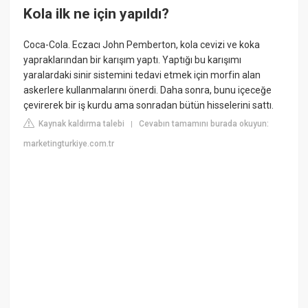
Kola ilk ne için yapıldı?
Coca-Cola. Eczacı John Pemberton, kola cevizi ve koka
yapraklarından bir karışım yaptı. Yaptığı bu karışımı
yaralardaki sinir sistemini tedavi etmek için morfin alan
askerlere kullanmalarını önerdi. Daha sonra, bunu içeceğe
çevirerek bir iş kurdu ama sonradan bütün hisselerini sattı.
Kaynak kaldırma talebi
Cevabın tamamını burada okuyun:
|
marketingturkiye.com.tr