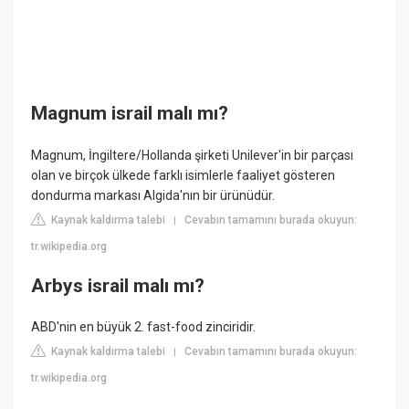
Magnum israil malı mı?
Magnum, İngiltere/Hollanda şirketi Unilever'in bir parçası
olan ve birçok ülkede farklı isimlerle faaliyet gösteren
dondurma markası Algida'nın bir ürünüdür.
Kaynak kaldırma talebi
Cevabın tamamını burada okuyun:
|
tr.wikipedia.org
Arbys israil malı mı?
ABD'nin en büyük 2. fast-food zinciridir.
Kaynak kaldırma talebi
Cevabın tamamını burada okuyun:
|
tr.wikipedia.org