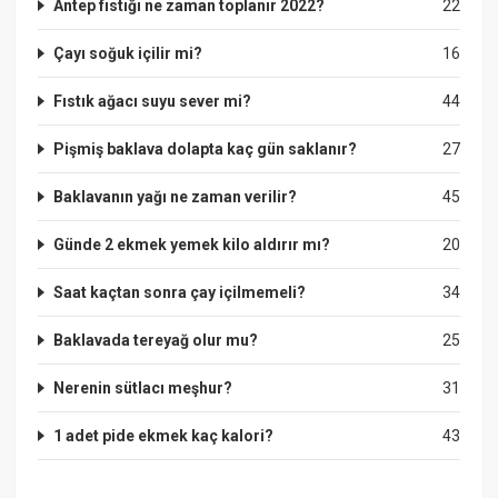
Antep fıstığı ne zaman toplanır 2022?
22
Çayı soğuk içilir mi?
16
Fıstık ağacı suyu sever mi?
44
Pişmiş baklava dolapta kaç gün saklanır?
27
Baklavanın yağı ne zaman verilir?
45
Günde 2 ekmek yemek kilo aldırır mı?
20
Saat kaçtan sonra çay içilmemeli?
34
Baklavada tereyağ olur mu?
25
Nerenin sütlacı meşhur?
31
1 adet pide ekmek kaç kalori?
43