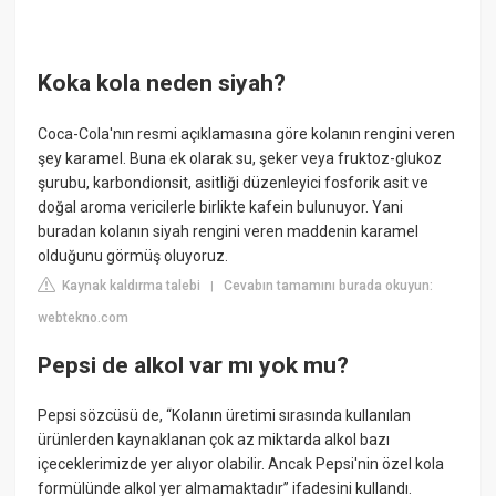
Koka kola neden siyah?
Coca-Cola'nın resmi açıklamasına göre kolanın rengini veren
şey karamel. Buna ek olarak su, şeker veya fruktoz-glukoz
şurubu, karbondionsit, asitliği düzenleyici fosforik asit ve
doğal aroma vericilerle birlikte kafein bulunuyor. Yani
buradan kolanın siyah rengini veren maddenin karamel
olduğunu görmüş oluyoruz.
Kaynak kaldırma talebi
Cevabın tamamını burada okuyun:
|
webtekno.com
Pepsi de alkol var mı yok mu?
Pepsi sözcüsü de, “Kolanın üretimi sırasında kullanılan
ürünlerden kaynaklanan çok az miktarda alkol bazı
içeceklerimizde yer alıyor olabilir. Ancak Pepsi'nin özel kola
formülünde alkol yer almamaktadır” ifadesini kullandı.