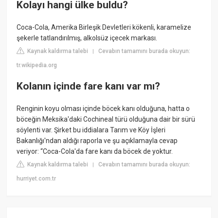
Kolayı hangi ülke buldu?
Coca-Cola, Amerika Birleşik Devletleri kökenli, karamelize
şekerle tatlandırılmış, alkolsüz içecek markası.
Kaynak kaldırma talebi
Cevabın tamamını burada okuyun:
|
tr.wikipedia.org
Kolanın içinde fare kanı var mı?
Renginin koyu olması içinde böcek kanı olduğuna, hatta o
böceğin Meksika'daki Cochineal türü olduğuna dair bir sürü
söylenti var. Şirket bu iddialara Tarım ve Köy İşleri
Bakanlığı'ndan aldığı raporla ve şu açıklamayla cevap
veriyor: “Coca-Cola'da fare kanı da böcek de yoktur.
Kaynak kaldırma talebi
Cevabın tamamını burada okuyun:
|
hurriyet.com.tr