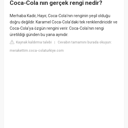
Coca-Cola nın gerçek rengi nedir?
Merhaba Kadir, Hayır, Coca-Cola'nın renginin yeşil olduğu
doğru değildir. Karamel Coca-Cola'daki tek renklendiricidir ve
Coca-Cola'ya özgün rengini verir. Coca-Cola'nın rengi
üretildiği günden bu yana aynıdır.
Kaynak kaldırma talebi
Cevabın tamamını burada okuyun:
|
merakettim.coca-colaturkiye.com