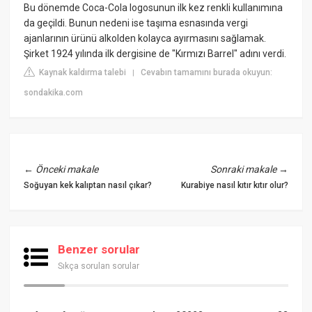
Bu dönemde Coca-Cola logosunun ilk kez renkli kullanımına
da geçildi. Bunun nedeni ise taşıma esnasında vergi
ajanlarının ürünü alkolden kolayca ayırmasını sağlamak.
Şirket 1924 yılında ilk dergisine de "Kırmızı Barrel" adını verdi.
Kaynak kaldırma talebi
Cevabın tamamını burada okuyun:
|
sondakika.com
←
Önceki makale
Sonraki makale
→
Soğuyan kek kalıptan nasıl çıkar?
Kurabiye nasıl kıtır kıtır olur?
Benzer sorular
Sıkça sorulan sorular