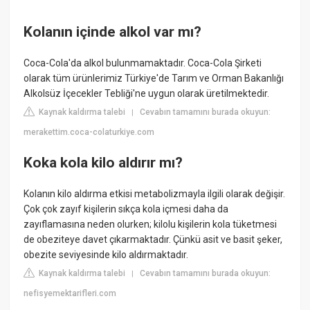
Kolanın içinde alkol var mı?
Coca-Cola'da alkol bulunmamaktadır. Coca-Cola Şirketi
olarak tüm ürünlerimiz Türkiye'de Tarım ve Orman Bakanlığı
Alkolsüz İçecekler Tebliği'ne uygun olarak üretilmektedir.
Kaynak kaldırma talebi
Cevabın tamamını burada okuyun:
|
merakettim.coca-colaturkiye.com
Koka kola kilo aldırır mı?
Kolanın kilo aldırma etkisi metabolizmayla ilgili olarak değişir.
Çok çok zayıf kişilerin sıkça kola içmesi daha da
zayıflamasına neden olurken; kilolu kişilerin kola tüketmesi
de obeziteye davet çıkarmaktadır. Çünkü asit ve basit şeker,
obezite seviyesinde kilo aldırmaktadır.
Kaynak kaldırma talebi
Cevabın tamamını burada okuyun:
|
nefisyemektarifleri.com