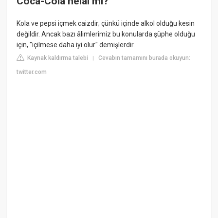
Coca-Cola helal mi?
Kola ve pepsi içmek caizdir; çünkü içinde alkol olduğu kesin
değildir. Ancak bazı âlimlerimiz bu konularda şüphe olduğu
için, "içilmese daha iyi olur" demişlerdir.
Kaynak kaldırma talebi
Cevabın tamamını burada okuyun:
|
twitter.com