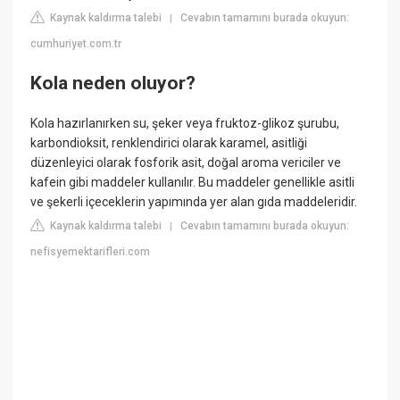
Kaynak kaldırma talebi
Cevabın tamamını burada okuyun:
|
cumhuriyet.com.tr
Kola neden oluyor?
Kola hazırlanırken su, şeker veya fruktoz-glikoz şurubu,
karbondioksit, renklendirici olarak karamel, asitliği
düzenleyici olarak fosforik asit, doğal aroma vericiler ve
kafein gibi maddeler kullanılır. Bu maddeler genellikle asitli
ve şekerli içeceklerin yapımında yer alan gıda maddeleridir.
Kaynak kaldırma talebi
Cevabın tamamını burada okuyun:
|
nefisyemektarifleri.com