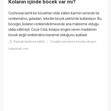
Kolanın içinde böcek var mı?
Cochineal isimli bir böcekten elde edilen karmin isminde bir
renklendirici, gıdadan, tekstile birçok sektörde kullanılıyor. Bu
böceğin, kolanın renklendirilmesinde ana malzeme olduğu
iddia edilmişti. Coca-Cola, kolaya rengini veren maddenin
böcek değil renklendirici karamel olduğunu açıkladı.
Kaynak kaldırma talebi
Cevabın tamamını burada okuyun:
|
haberturk.com