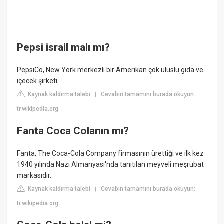
Pepsi israil malı mı?
PepsiCo, New York merkezli bir Amerikan çok uluslu gıda ve
içecek şirketi.
Kaynak kaldırma talebi
Cevabın tamamını burada okuyun:
|
tr.wikipedia.org
Fanta Coca Colanın mı?
Fanta, The Coca-Cola Company firmasının ürettiği ve ilk kez
1940 yılında Nazi Almanyası'nda tanıtılan meyveli meşrubat
markasıdır.
Kaynak kaldırma talebi
Cevabın tamamını burada okuyun:
|
tr.wikipedia.org