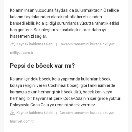
Kolanın insan vücuduna faydası da bulunmaktadır. Özellikle
kolanın faydalarından olarak rahatlatıcı etkisinden
bahsedilebilir. Kola içildiği durumlarda vücutta rahatlık etkisi
baş gösterir. Sakinleştirir ve psikolojik olarak daha iyi
hissetmenizi sağlar.
Kaynak kaldırma talebi
Cevabın tamamını burada okuyun:
|
milliyet.com.tr
Pepsi de böcek var mı?
Kolanın içindeki böcek, kola yapımında kullanılan böcek,
kolaya rengini veren Cochineal böceği gibi farklı isimlerde
karşınıza çıkan herhangi bir böcek türü, böcek kanı veya
herhangi bir hayvansal içerik Coca-Cola'nın içeriğinde yoktur.
Dolayısıyla Coca Cola ya rengini böcek vermez.
Kaynak kaldırma talebi
Cevabın tamamını burada okuyun:
|
hurriyet.com.tr