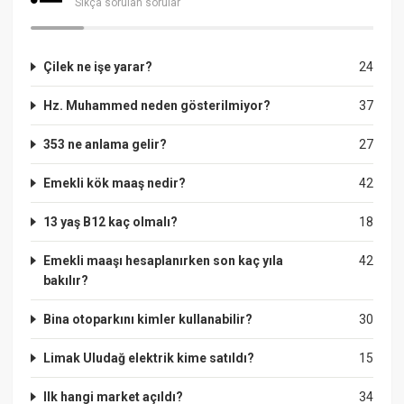
Sıkça sorulan sorular
Çilek ne işe yarar?
24
Hz. Muhammed neden gösterilmiyor?
37
353 ne anlama gelir?
27
Emekli kök maaş nedir?
42
13 yaş B12 kaç olmalı?
18
Emekli maaşı hesaplanırken son kaç yıla
42
bakılır?
Bina otoparkını kimler kullanabilir?
30
Limak Uludağ elektrik kime satıldı?
15
Ilk hangi market açıldı?
34