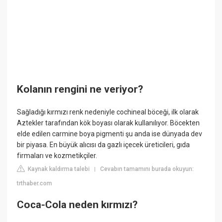
Kolanın rengini ne veriyor?
Sağladığı kırmızı renk nedeniyle cochineal böceği, ilk olarak
Aztekler tarafından kök boyası olarak kullanılıyor. Böcekten
elde edilen carmine boya pigmenti şu anda ise dünyada dev
bir piyasa. En büyük alıcısı da gazlı içecek üreticileri, gıda
firmaları ve kozmetikçiler.
Kaynak kaldırma talebi
Cevabın tamamını burada okuyun:
|
trthaber.com
Coca-Cola neden kırmızı?