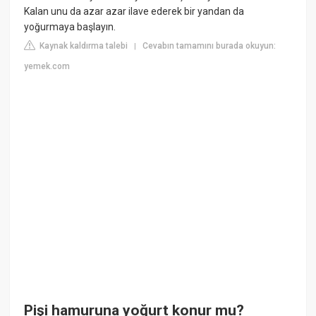
Kalan unu da azar azar ilave ederek bir yandan da
yoğurmaya başlayın.
Kaynak kaldırma talebi
Cevabın tamamını burada okuyun:
|
yemek.com
Pişi hamuruna yoğurt konur mu?