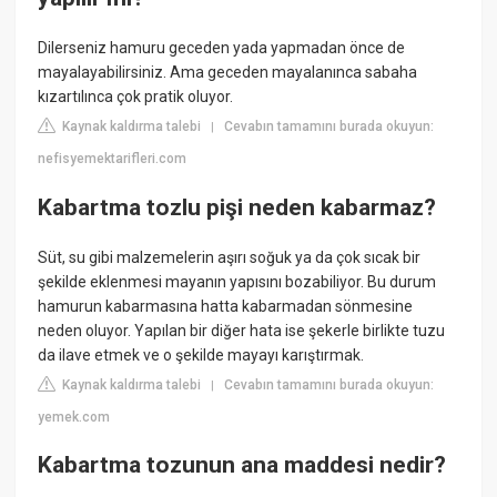
Dilerseniz hamuru geceden yada yapmadan önce de
mayalayabilirsiniz. Ama geceden mayalanınca sabaha
kızartılınca çok pratik oluyor.
Kaynak kaldırma talebi
Cevabın tamamını burada okuyun:
|
nefisyemektarifleri.com
Kabartma tozlu pişi neden kabarmaz?
Süt, su gibi malzemelerin aşırı soğuk ya da çok sıcak bir
şekilde eklenmesi mayanın yapısını bozabiliyor. Bu durum
hamurun kabarmasına hatta kabarmadan sönmesine
neden oluyor. Yapılan bir diğer hata ise şekerle birlikte tuzu
da ilave etmek ve o şekilde mayayı karıştırmak.
Kaynak kaldırma talebi
Cevabın tamamını burada okuyun:
|
yemek.com
Kabartma tozunun ana maddesi nedir?