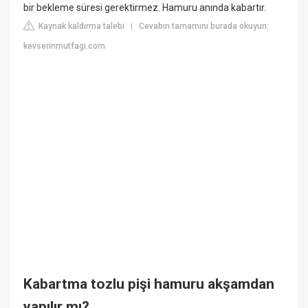
bir bekleme süresi gerektirmez. Hamuru anında kabartır.
Kaynak kaldırma talebi
Cevabın tamamını burada okuyun:
|
kevserinmutfagi.com
Kabartma tozlu pişi hamuru akşamdan
yapılır mı?