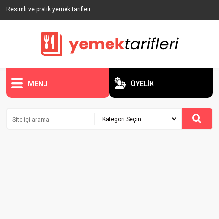
Resimli ve pratik yemek tarifleri
MENU
ÜYELİK