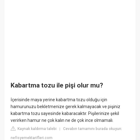
Kabartma tozu ile pişi olur mu?
İçerisinde maya yerine kabartma tozu olduğu için
hamurunuzu bekletmenize gerek kalmayacak ve pişiniz
kabartma tozu sayesinde kabaracaktır. Pişilerinize şekil
verirken hamur ne çok kalın ne de çok ince olmamalı.
Kaynak kaldırma talebi
Cevabın tamamını burada okuyun:
|
nefisyemektarifleri.com