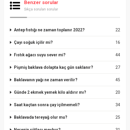
Benzer sorular
Sıkça sorulan sorular
Antep fıstığı ne zaman toplanır 2022?
22
Çayı soğuk içilir mi?
16
Fıstık ağacı suyu sever mi?
44
Pişmiş baklava dolapta kaç gün saklanır?
27
Baklavanın yağı ne zaman verilir?
45
Günde 2 ekmek yemek kilo aldırır mı?
20
Saat kaçtan sonra çay içilmemeli?
34
Baklavada tereyağ olur mu?
25
Nerenin sütlacı meşhur?
31