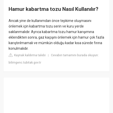
Hamur kabartma tozu Nasıl Kullanılır?
Ancak yine de kullanımdan önce tepkime oluşmasını
önlemek için kabartma tozu serin ve kuru yerde
saklanmalıdır. Ayrıca kabartma tozu hamur karışımına
eklendikten sonra, gaz kaçışını önlemek için hamur çok fazla
karıştırılmamalı ve mümkün olduğu kadar kısa sürede fırına
konulmalıdır.
Kaynak kaldırma talebi
Cevabın tamamını burada okuyun:
|
bilimgenc.tubitak.gov.tr