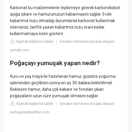
Karbonat bu malzemelerle tepkimeye girerek karbondioksit
açığa çıkarır ve hamurunuzun kabarmasını sağlar. Evde
kabartma tozu olmadığı durumlarda karbonat kullanmak
isterseniz, tarifte yazan kabartma tozu oranı kadar
kullanmamaya özen gösterir.
Kaynak kaldırma talebi
Cevabın tamamını burada okuyun:
|
yemek.com
Poğaçayı yumuşak yapan nedir?
Kuru ve yaş maya ile hazırlanan hamur, güzelce yoğurma
işleminden geçtikten sonra en az 30 dakika bekletilmeli.
Bekleyen hamur, daha çok kabarır ve fırından çıkan
poğaçaların uzun süre yumuşak olmasını sağlar.
Kaynak kaldırma talebi
Cevabın tamamını burada okuyun:
|
nefisyemektarifleri.com