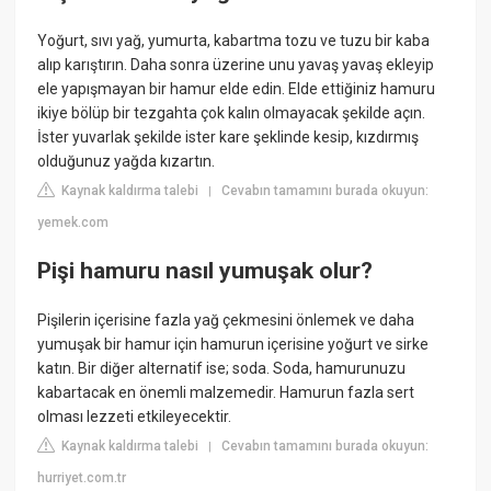
Yoğurt, sıvı yağ, yumurta, kabartma tozu ve tuzu bir kaba
alıp karıştırın. Daha sonra üzerine unu yavaş yavaş ekleyip
ele yapışmayan bir hamur elde edin. Elde ettiğiniz hamuru
ikiye bölüp bir tezgahta çok kalın olmayacak şekilde açın.
İster yuvarlak şekilde ister kare şeklinde kesip, kızdırmış
olduğunuz yağda kızartın.
Kaynak kaldırma talebi
Cevabın tamamını burada okuyun:
|
yemek.com
Pişi hamuru nasıl yumuşak olur?
Pişilerin içerisine fazla yağ çekmesini önlemek ve daha
yumuşak bir hamur için hamurun içerisine yoğurt ve sirke
katın. Bir diğer alternatif ise; soda. Soda, hamurunuzu
kabartacak en önemli malzemedir. Hamurun fazla sert
olması lezzeti etkileyecektir.
Kaynak kaldırma talebi
Cevabın tamamını burada okuyun:
|
hurriyet.com.tr