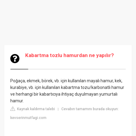
Kabartma tozlu hamurdan ne yapılır?
Poğaça, ekmek, börek, vb. için kullanılan mayalı hamur, kek,
kurabiye, vb. için kullanılan kabartma tozu/karbonatlı hamur
ve herhangi bir kabartıcıya ihtiyaç duyulmayan yumurtalı
hamur.
Kaynak kaldırma talebi
Cevabın tamamını burada okuyun:
|
kevserinmutfagi.com