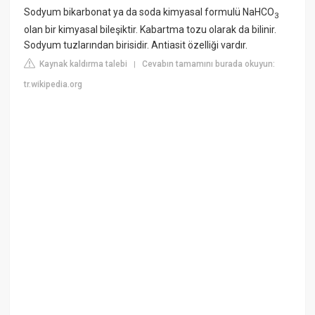
Sodyum bikarbonat ya da soda kimyasal formulü NaHCO
3
olan bir kimyasal bileşiktir. Kabartma tozu olarak da bilinir.
Sodyum tuzlarından birisidir. Antiasit özelliği vardır.
Kaynak kaldırma talebi
Cevabın tamamını burada okuyun:
|
tr.wikipedia.org