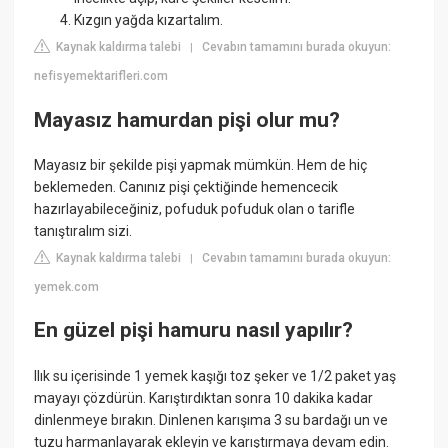
Kızgın yağda kızartalım.
Kaynak kaldırma talebi
Cevabın tamamını burada okuyun:
|
nefisyemektarifleri.com
Mayasız hamurdan pişi olur mu?
Mayasız bir şekilde pişi yapmak mümkün. Hem de hiç
beklemeden. Canınız pişi çektiğinde hemencecik
hazırlayabileceğiniz, pofuduk pofuduk olan o tarifle
tanıştıralım sizi.
Kaynak kaldırma talebi
Cevabın tamamını burada okuyun:
|
yemek.com
En güzel pişi hamuru nasıl yapılır?
Ilık su içerisinde 1 yemek kaşığı toz şeker ve 1/2 paket yaş
mayayı çözdürün. Karıştırdıktan sonra 10 dakika kadar
dinlenmeye bırakın. Dinlenen karışıma 3 su bardağı un ve
tuzu harmanlayarak ekleyin ve karıştırmaya devam edin.