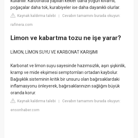
kullanılır. Karbonatla yapılan kekler daha yoğun kıvamlı,
poğaçalar daha tok, kurabiyeler ise daha dayanıklı olurlar.
Kaynak kaldırma talebi
Cevabın tamamını burada okuyun:
|
rafinera.com
Limon ve kabartma tozu ne işe yarar?
LİMON, LİMON SUYU VE KARBONAT KARIŞIMI
Karbonat ve limon suyu sayesinde hazımsızlık, aşırı şişkinlik,
kramp ve mide ekşimesi semptomları ortadan kaybolur.
Bağışıklık sisteminin kritik bir unsuru olan bağırsaklardaki
inflamasyonu önleyerek, bağırsaklarınızın sağlığını büyük
oranda korur.
Kaynak kaldırma talebi
Cevabın tamamını burada okuyun:
|
ensonhaber.com