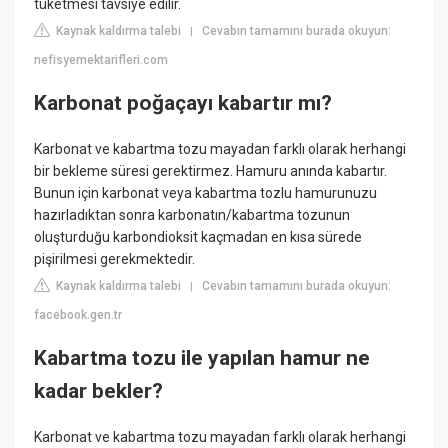
tüketmesi tavsiye edilir.
Kaynak kaldırma talebi
Cevabın tamamını burada okuyun:
|
nefisyemektarifleri.com
Karbonat poğaçayı kabartır mı?
Karbonat ve kabartma tozu mayadan farklı olarak herhangi
bir bekleme süresi gerektirmez. Hamuru anında kabartır.
Bunun için karbonat veya kabartma tozlu hamurunuzu
hazırladıktan sonra karbonatın/kabartma tozunun
oluşturduğu karbondioksit kaçmadan en kısa sürede
pişirilmesi gerekmektedir.
Kaynak kaldırma talebi
Cevabın tamamını burada okuyun:
|
facebook.gen.tr
Kabartma tozu ile yapılan hamur ne
kadar bekler?
Karbonat ve kabartma tozu mayadan farklı olarak herhangi