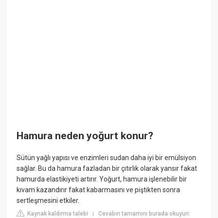
Hamura neden yoğurt konur?
Sütün yağlı yapısı ve enzimleri sudan daha iyi bir emülsiyon
sağlar. Bu da hamura fazladan bir çıtırlık olarak yansır fakat
hamurda elastikiyeti artırır. Yoğurt, hamura işlenebilir bir
kıvam kazandırır fakat kabarmasını ve piştikten sonra
sertleşmesini etkiler.
Kaynak kaldırma talebi
Cevabın tamamını burada okuyun:
|