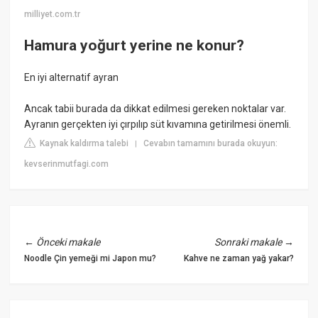
milliyet.com.tr
Hamura yoğurt yerine ne konur?
En iyi alternatif ayran
Ancak tabii burada da dikkat edilmesi gereken noktalar var.
Ayranın gerçekten iyi çırpılıp süt kıvamına getirilmesi önemli.
Kaynak kaldırma talebi
Cevabın tamamını burada okuyun:
|
kevserinmutfagi.com
←
Önceki makale
Sonraki makale
→
Noodle Çin yemeği mi Japon mu?
Kahve ne zaman yağ yakar?