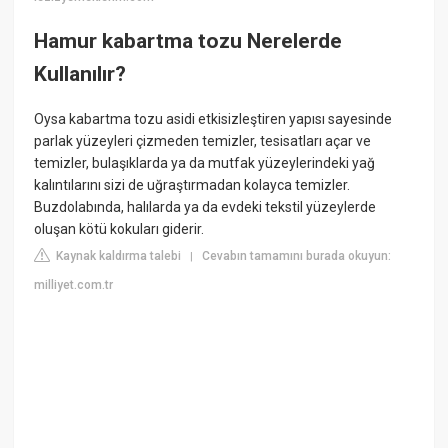
Hamur kabartma tozu Nerelerde
Kullanılır?
Oysa kabartma tozu asidi etkisizleştiren yapısı sayesinde
parlak yüzeyleri çizmeden temizler, tesisatları açar ve
temizler, bulaşıklarda ya da mutfak yüzeylerindeki yağ
kalıntılarını sizi de uğraştırmadan kolayca temizler.
Buzdolabında, halılarda ya da evdeki tekstil yüzeylerde
oluşan kötü kokuları giderir.
Kaynak kaldırma talebi
Cevabın tamamını burada okuyun:
|
milliyet.com.tr