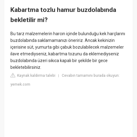
Kabartma tozlu hamur buzdolabında
bekletilir mi?
Bu tarz malzemelerin harcın içinde bulunduğu kek harçlarını
buzdolabında saklamamanızı öneririz. Ancak kekinizin
içerisine süt, yumurta gibi çabuk bozulabilecek malzemeler
ilave etmediyseniz, kabartma tozunu da eklemediyseniz
buzdolabında üzeri sıkıca kapalı bir şekilde bir gece
bekletebilirsiniz.
Kaynak kaldırma talebi
Cevabın tamamını burada okuyun:
|
yemek.com