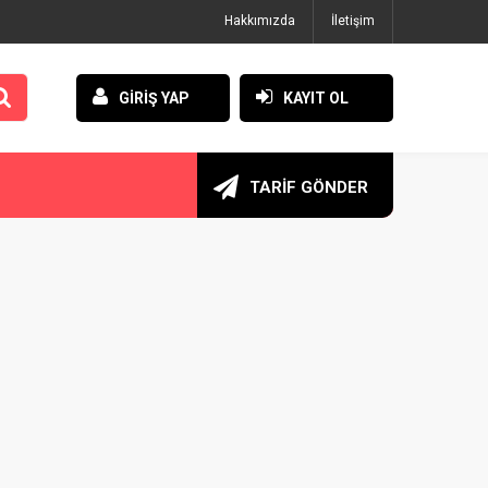
Hakkımızda
İletişim
GİRİŞ YAP
KAYIT OL
TARİF GÖNDER