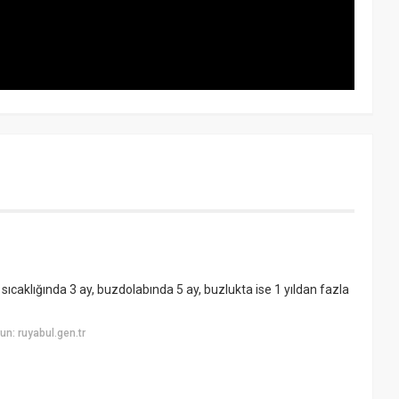
caklığında 3 ay, buzdolabında 5 ay, buzlukta ise 1 yıldan fazla
n: ruyabul.gen.tr