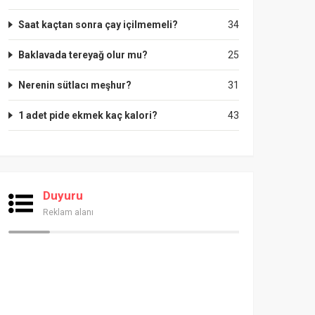
Saat kaçtan sonra çay içilmemeli?
34
Baklavada tereyağ olur mu?
25
Nerenin sütlacı meşhur?
31
1 adet pide ekmek kaç kalori?
43
Duyuru
Reklam alanı