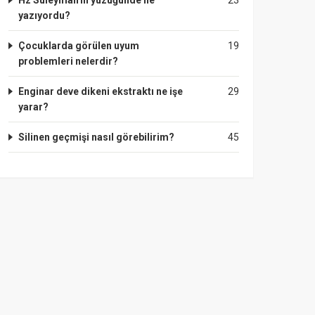
Hz Süleyman'ın yüzüğünde ne
23
yazıyordu?
Çocuklarda görülen uyum
19
problemleri nelerdir?
Enginar deve dikeni ekstraktı ne işe
29
yarar?
Silinen geçmişi nasıl görebilirim?
45