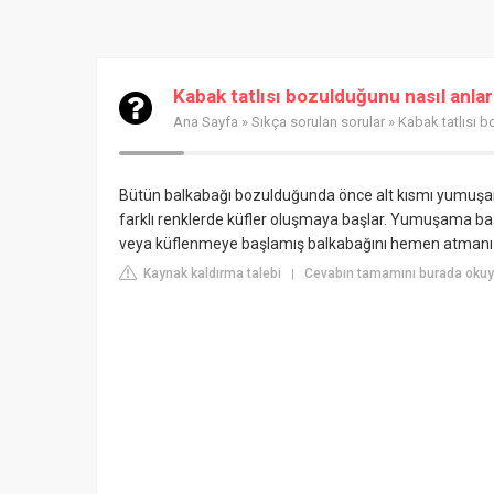
Kabak tatlısı bozulduğunu nasıl anlar
Ana Sayfa
»
Sıkça sorulan sorular
» Kabak tatlısı b
Bütün balkabağı bozulduğunda önce alt kısmı yumuşama
farklı renklerde küfler oluşmaya başlar. Yumuşama baş
veya küflenmeye başlamış balkabağını hemen atmanızı
Kaynak kaldırma talebi
Cevabın tamamını burada oku
|