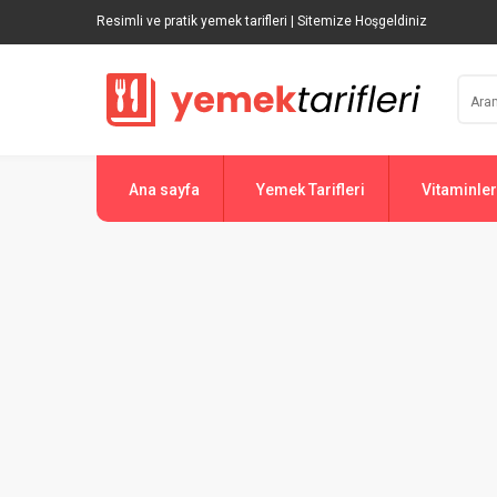
Resimli ve pratik yemek tarifleri | Sitemize Hoşgeldiniz
Ana sayfa
Yemek Tarifleri
Vitaminler