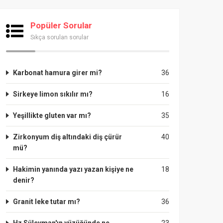
Popüler Sorular
Sıkça sorulan sorular
Karbonat hamura girer mi?
36
Sirkeye limon sıkılır mı?
16
Yeşillikte gluten var mı?
35
Zirkonyum diş altındaki diş çürür
40
mü?
Hakimin yanında yazı yazan kişiye ne
18
denir?
Granit leke tutar mı?
36