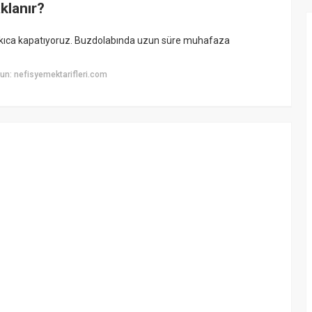
aklanır?
sıkıca kapatıyoruz. Buzdolabında uzun süre muhafaza
n: nefisyemektarifleri.com