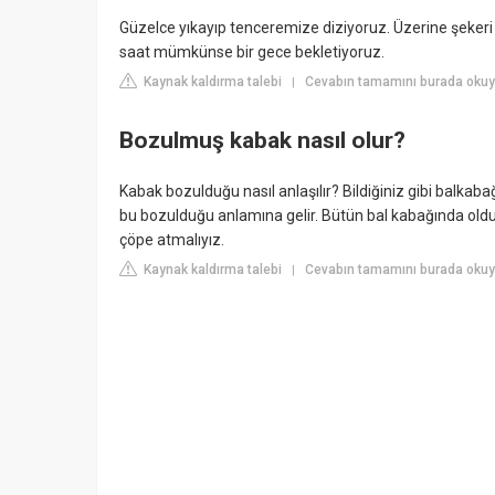
Güzelce yıkayıp tenceremize diziyoruz. Üzerine şeker
saat mümkünse bir gece bekletiyoruz.
Kaynak kaldırma talebi
Cevabın tamamını burada okuyu
|
Bozulmuş kabak nasıl olur?
Kabak bozulduğu nasıl anlaşılır? Bildiğiniz gibi balkaba
bu bozulduğu anlamına gelir. Bütün bal kabağında oldu
çöpe atmalıyız.
Kaynak kaldırma talebi
Cevabın tamamını burada okuyu
|