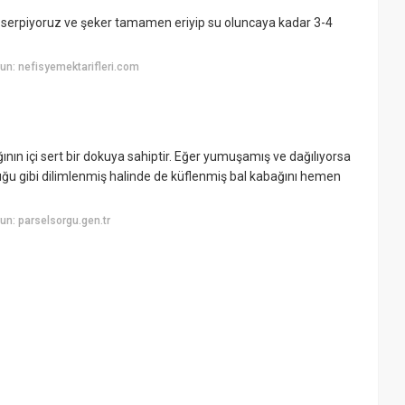
i serpiyoruz ve şeker tamamen eriyip su oluncaya kadar 3-4
n: nefisyemektarifleri.com
ğının içi sert bir dokuya sahiptir. Eğer yumuşamış ve dağılıyorsa
ğu gibi dilimlenmiş halinde de küflenmiş bal kabağını hemen
n: parselsorgu.gen.tr