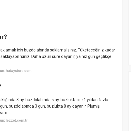
ur?
re saklamak için buzdolabında saklamalısınız. Tüketeceğiniz kadar
aklayabilirsiniz. Daha uzun süre dayanır, yalnız gün geçtikçe
un: hataystore.com
?
lığında 3 ay, buzdolabında 5 ay, buzlukta ise 1 yıldan fazla
1 gün, buzdolabında 3 gün, buzlukta 8 ay dayanır. Pişmiş
anır.
n: lezzet.com.tr