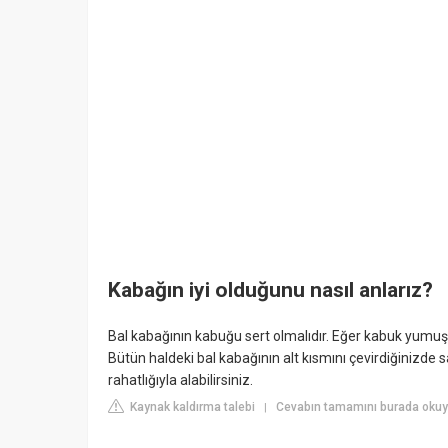
Kabağın iyi olduğunu nasıl anlarız?
Bal kabağının kabuğu sert olmalıdır. Eğer kabuk yumuşa
Bütün haldeki bal kabağının alt kısmını çevirdiğinizde 
rahatlığıyla alabilirsiniz.
Kaynak kaldırma talebi
Cevabın tamamını burada okuy
|