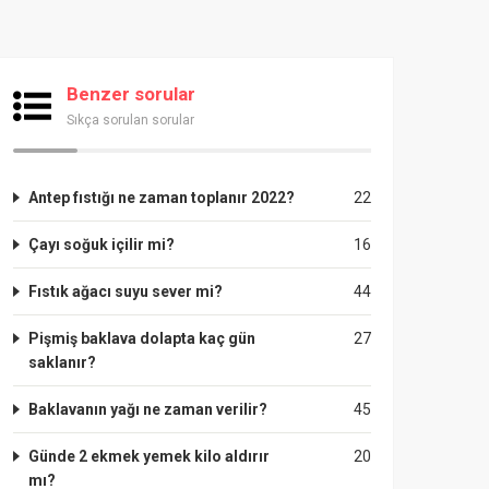
Benzer sorular
Sıkça sorulan sorular
Antep fıstığı ne zaman toplanır 2022?
22
Çayı soğuk içilir mi?
16
Fıstık ağacı suyu sever mi?
44
Pişmiş baklava dolapta kaç gün
27
saklanır?
Baklavanın yağı ne zaman verilir?
45
Günde 2 ekmek yemek kilo aldırır
20
mı?