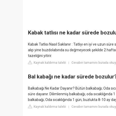
Kabak tatlısı ne kadar sürede bozul
Kabak Tatlısı Nasıl Saklanır : Tatlıyı en iyi ve uzun sü
alıp yine buzdolabında su değmeyecek şekilde 2 hafta s
tazeliğini yitirir.
Kaynak kaldırma talebi
Cevabın tamamını burada okuy
|
Bal kabağı ne kadar sürede bozulur
Balkabağı Ne Kadar Dayanır? Bütün balkabağı; Oda sıcak
süre dayanır. Dilimlenmiş balkabağı; oda sıcaklığında 
balkabağı; Oda sıcaklığında 1 gün, buzlukta 8-10 ay day
Kaynak kaldırma talebi
Cevabın tamamını burada okuyu
|