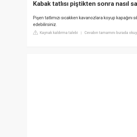
Kabak tatlısı piştikten sonra nasıl s
Pişen tatlımızı sıcakken kavanozlara koyup kapağını 
edebilirsiniz.
Kaynak kaldırma talebi
Cevabın tamamını burada okuyu
|