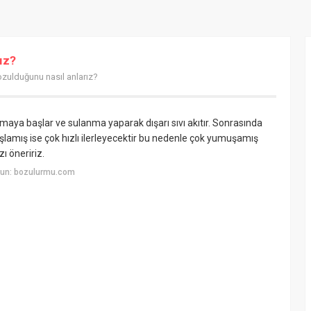
ız?
ozulduğunu nasıl anlarız?
ya başlar ve sulanma yaparak dışarı sıvı akıtır. Sonrasında
lamış ise çok hızlı ilerleyecektir bu nedenle çok yumuşamış
 öneririz.
yun: bozulurmu.com