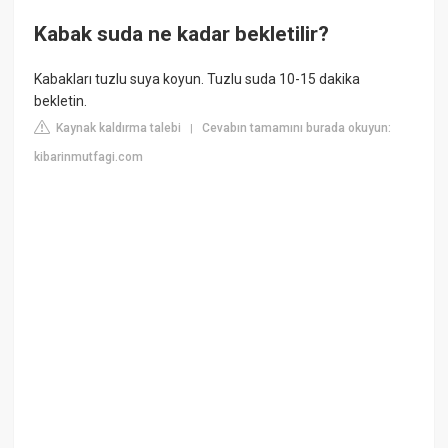
Kabak suda ne kadar bekletilir?
Kabakları tuzlu suya koyun. Tuzlu suda 10-15 dakika
bekletin.
Kaynak kaldırma talebi
Cevabın tamamını burada okuyun:
|
kibarinmutfagi.com