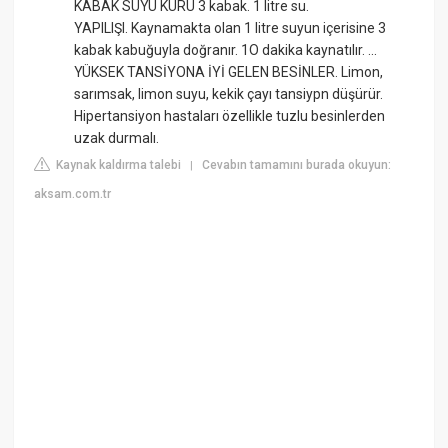
KABAK SUYU KÜRÜ 3 kabak. 1 litre su.
YAPILIŞI. Kaynamakta olan 1 litre suyun içerisine 3
kabak kabuğuyla doğranır. 1O dakika kaynatılır. ...
YÜKSEK TANSİYONA İYİ GELEN BESİNLER. Limon,
sarımsak, limon suyu, kekik çayı tansiypn düşürür.
Hipertansiyon hastaları özellikle tuzlu besinlerden
uzak durmalı.
Kaynak kaldırma talebi
Cevabın tamamını burada okuyun:
|
aksam.com.tr