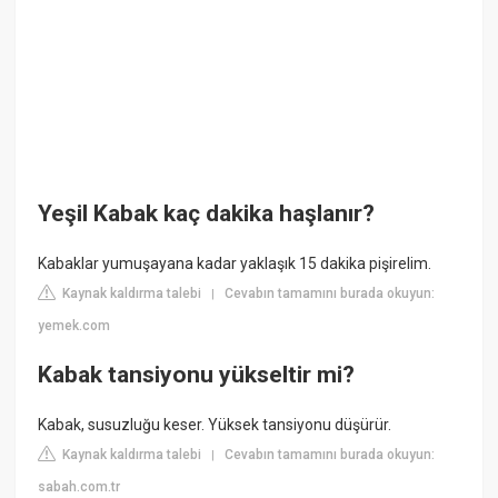
Yeşil Kabak kaç dakika haşlanır?
Kabaklar yumuşayana kadar yaklaşık 15 dakika pişirelim.
Kaynak kaldırma talebi
Cevabın tamamını burada okuyun:
|
yemek.com
Kabak tansiyonu yükseltir mi?
Kabak, susuzluğu keser. Yüksek tansiyonu düşürür.
Kaynak kaldırma talebi
Cevabın tamamını burada okuyun:
|
sabah.com.tr