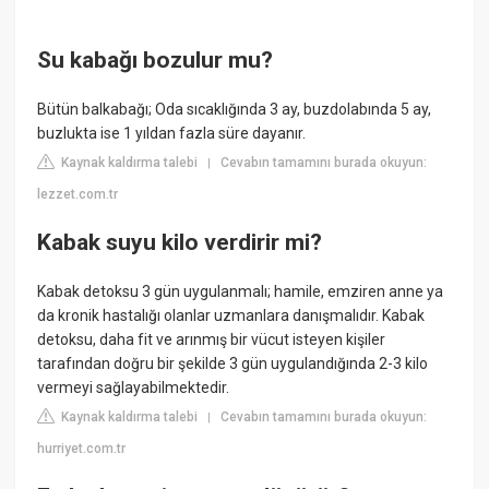
Su kabağı bozulur mu?
Bütün balkabağı; Oda sıcaklığında 3 ay, buzdolabında 5 ay,
buzlukta ise 1 yıldan fazla süre dayanır.
Kaynak kaldırma talebi
Cevabın tamamını burada okuyun:
|
lezzet.com.tr
Kabak suyu kilo verdirir mi?
Kabak detoksu 3 gün uygulanmalı; hamile, emziren anne ya
da kronik hastalığı olanlar uzmanlara danışmalıdır. Kabak
detoksu, daha fit ve arınmış bir vücut isteyen kişiler
tarafından doğru bir şekilde 3 gün uygulandığında 2-3 kilo
vermeyi sağlayabilmektedir.
Kaynak kaldırma talebi
Cevabın tamamını burada okuyun:
|
hurriyet.com.tr