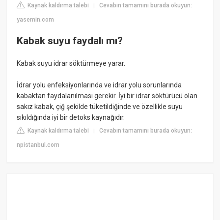
Kaynak kaldırma talebi
Cevabın tamamını burada okuyun:
|
yasemin.com
Kabak suyu faydalı mı?
Kabak suyu idrar söktürmeye yarar.
İdrar yolu enfeksiyonlarında ve idrar yolu sorunlarında
kabaktan faydalanılması gerekir. İyi bir idrar söktürücü olan
sakız kabak, çiğ şekilde tüketildiğinde ve özellikle suyu
sıkıldığında iyi bir detoks kaynağıdır.
Kaynak kaldırma talebi
Cevabın tamamını burada okuyun:
|
npistanbul.com