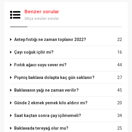
Benzer sorular
Sıkça sorulan sorular
Antep fıstığı ne zaman toplanır 2022?
22
Çayı soğuk içilir mi?
16
Fıstık ağacı suyu sever mi?
44
Pişmiş baklava dolapta kaç gün saklanır?
27
Baklavanın yağı ne zaman verilir?
45
Günde 2 ekmek yemek kilo aldırır mı?
20
Saat kaçtan sonra çay içilmemeli?
34
Baklavada tereyağ olur mu?
25