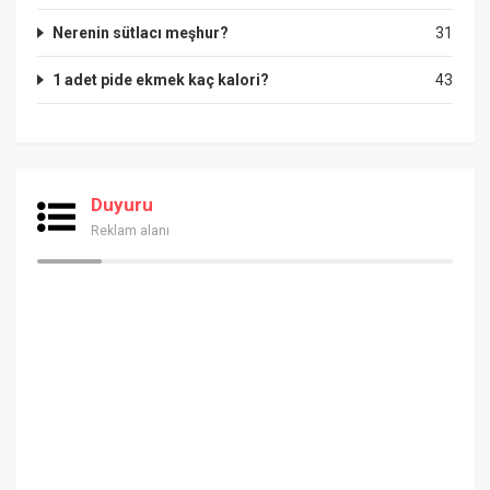
Nerenin sütlacı meşhur?
31
1 adet pide ekmek kaç kalori?
43
Duyuru
Reklam alanı