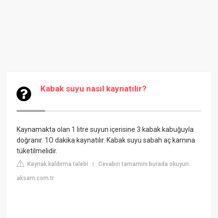
Kabak suyu nasıl kaynatılır?
Kaynamakta olan 1 litre suyun içerisine 3 kabak kabuğuyla
doğranır. 1O dakika kaynatılır. Kabak suyu sabah aç karnına
tüketilmelidir.
Kaynak kaldırma talebi
Cevabın tamamını burada okuyun:
|
aksam.com.tr