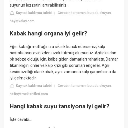
suyunun lezzetini artırabilirsiniz.
Kaynak kaldırma talebi
Cevabın tamamını burada okuyun:
|
hayatkolay.com
Kabak hangi organa iyi gelir?
Eğer kabağı mutfağınıza sık sık konuk ederseniz, kalp
hastalıklarını evinizden uzak tutmuş olursunuz. Antioksidan
bir sebze olduğu için, kalbe giden damarları rahatlatır. Damar
tıkanıklığını önler ve kalp krizi gibi sorunları engeller. Ağrı
kesici özelliği olan kabak, aynı zamanda kalp çarpıntısına da
iyi gelmektedir.
Kaynak kaldırma talebi
Cevabın tamamını burada okuyun:
|
nefisyemektarifleri.com
Hangi kabak suyu tansiyona iyi gelir?
İşte cevabı...