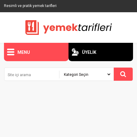
Resimli ve pratik yemek tarifleri
MENU
ÜYELİK