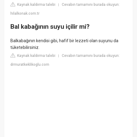
Kaynak kaldırma talebi
Cevabın tamamını burada okuyun:
|
hilalkonak.com.tr
Bal kabağının suyu içilir mi?
Balkabağının kendisi gibi, hafif bir lezzeti olan suyunu da
tüketebilirsiniz.
Kaynak kaldırma talebi
Cevabın tamamını burada okuyun:
|
drmuratkeklikoglu.com