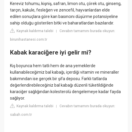
Kereviz tohumu, kişniş, safran, limon otu, çörek otu, ginseng,
tarçın, kakule, fesleğen ve zencefil, hayvanlardan elde
edilen sonuçlara göre kan basıncını düşürme potansiyeline
sahip olduğu gösterilen bitki ve baharatlardan bazılarıdır.
Kaynak kaldırma talebi
Cevabın tamamını burada okuyun:
|
birunihastanesi.com.tr
Kabak karaciğere iyi gelir mi?
Kış boyunca hem tatlı hem de ana yemeklerde
kullanabileceğimiz bal kabağı, içerdiği vitamin ve mineraller
bakımından ise gerçek bir şifa deposu. Farklı tatlarda
değerlendirebileceğiniz bal kabağı düzenli tüketildiğinde
karaciğer sağlığından kolesterolü dengelemeye kadar fayda
sağlıyor.
Kaynak kaldırma talebi
Cevabın tamamını burada okuyun:
|
sabah.com.tr