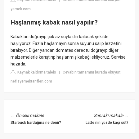
|
yemek.com
Haşlanmış kabak nasıl yapılır?
Kabakları doğrayıp çok az suyla diri kalacak şekilde
haşlıyoruz. Fazla haşlamayın sonra suyunu salıp lezzetini
bırakıyor. Diğer yandan domates dereotu doğrayıp diğer
malzemelerle karıştırıp haşlanmış kabağı ekliyoruz. Servise
hazırdır.
Kaynak kaldırma talebi
Cevabın tamamını burada okuyun:
|
nefisyemektarifleri.com
←
Önceki makale
Sonraki makale
→
Starbuck bardağına ne denir?
Latte nin yüzde kaçı süt?