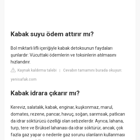
Kabak suyu ödem attırır mı?
Bol miktarlı lifli içeriğiyle kabak detoksunun faydaları
şunlardır: Vücuttaki ödemlerin ve toksinlerin atılmasını
hızlandırır.
Kaynak kaldırma talebi
Cevabın tamamını burada okuyun:
|
yenisafak.com
Kabak idrara çıkarır mı?
Kereviz, salatalık, kabak, enginar, kuşkonmaz, marul,
domates, rezene, pancar, havuç, soğan, sarımsak, patlıcan
da idrar söktürücü özelliği olan sebzelerdir. Ayrıca; lahana,
turp, tere ve Brüksel lahanası da idrar söktürür, ancak; çok
fazla gaz yapar o nedenle gaz sorunu olanların kullanması