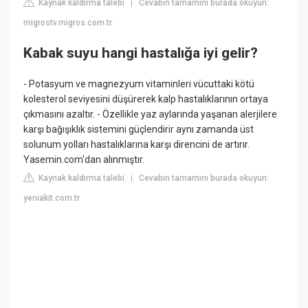
Kaynak kaldırma talebi
Cevabın tamamını burada okuyun:
|
migrostv.migros.com.tr
Kabak suyu hangi hastalığa iyi gelir?
- Potasyum ve magnezyum vitaminleri vücuttaki kötü
kolesterol seviyesini düşürerek kalp hastalıklarının ortaya
çıkmasını azaltır. - Özellikle yaz aylarında yaşanan alerjilere
karşı bağışıklık sistemini güçlendirir aynı zamanda üst
solunum yolları hastalıklarına karşı direncini de artırır.
Yasemin.com'dan alınmıştır.
Kaynak kaldırma talebi
Cevabın tamamını burada okuyun:
|
yeniakit.com.tr