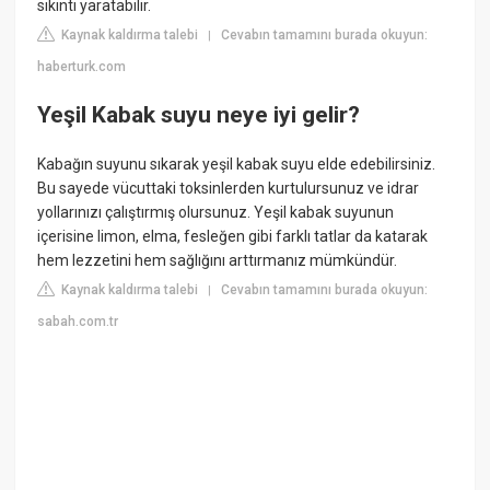
sıkıntı yaratabilir.
Kaynak kaldırma talebi
Cevabın tamamını burada okuyun:
|
haberturk.com
Yeşil Kabak suyu neye iyi gelir?
Kabağın suyunu sıkarak yeşil kabak suyu elde edebilirsiniz.
Bu sayede vücuttaki toksinlerden kurtulursunuz ve idrar
yollarınızı çalıştırmış olursunuz. Yeşil kabak suyunun
içerisine limon, elma, fesleğen gibi farklı tatlar da katarak
hem lezzetini hem sağlığını arttırmanız mümkündür.
Kaynak kaldırma talebi
Cevabın tamamını burada okuyun:
|
sabah.com.tr