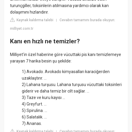
turunçgiller, toksinlerin atılmasına yardımcı olarak kan
dolaşımını hızlandırır.
Kaynak kaldırma talebi
Cevabın tamamını burada okuyun:
|
milliyet.com.tr
Kanı en hızlı ne temizler?
Milliyet'in özel haberine göre vücuttaki pis kanı temizlemeye
yarayan 7 harika besin şu şekilde:
1) Avokado. Avokado kimyasalları karaciğerden
uzaklaştırır. ...
2) Lahana turşusu. Lahana turşusu vücuttaki toksinleri
giderir ve daha temiz bir cilt sağlar. ...
3) Taze ve kuru kayısı ...
4) Greyfurt. ...
5) Spirulina. ...
6) Salatalık. ...
7) Ananas.
Kaynak kaldırma talebi
Cevabın tamamını burada okuyun:
|