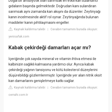
Doğal bir antibiyotik olan sarımsak en etkili kan sulandırıcı
gıdaların başında gelmektedir. Doğrudan kanı sulandıran
sarımsak aynı zamanda kan akışını da düzenler. Zeytinyağı
kanın incelmesinde aktif rol oynar. Zeytinyağında bulunan
maddeler kanın pıhtılaşmasını engeller.
Kaynak kaldırma talebi
Cevabın tamamını burada okuyun:
|
yenisafak.com
Kabak çekirdeği damarları açar mı?
İçeriğinde çok sayıda mineral ve vitamin ihtiva etmesi ile
kalbinizin sağlıklı kalmasına yardımcı olur. Ayrıca kabak
çekirdeği yağının tansiyonu ve kötü kolesterol düzeylerini
düşürebildiği gözlemlenmiştir. İçeriğinde yer alan nitrik oksit
kan damarlarını genişletmeye katkı sağlar.
Kaynak kaldırma talebi
Cevabın tamamını burada okuyun:
|
cerrahi.com.tr