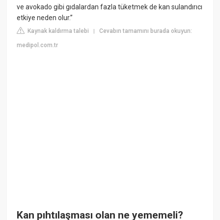
ve avokado gibi gıdalardan fazla tüketmek de kan sulandırıcı
etkiye neden olur.”
Kaynak kaldırma talebi
Cevabın tamamını burada okuyun:
|
medipol.com.tr
Kan pıhtılaşması olan ne yememeli?