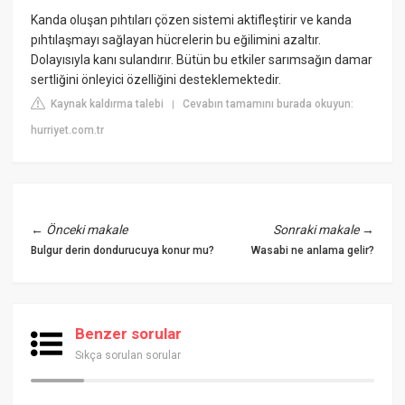
Kanda oluşan pıhtıları çözen sistemi aktifleştirir ve kanda
pıhtılaşmayı sağlayan hücrelerin bu eğilimini azaltır.
Dolayısıyla kanı sulandırır. Bütün bu etkiler sarımsağın damar
sertliğini önleyici özelliğini desteklemektedir.
Kaynak kaldırma talebi
Cevabın tamamını burada okuyun:
|
hurriyet.com.tr
←
Önceki makale
Sonraki makale
→
Bulgur derin dondurucuya konur mu?
Wasabi ne anlama gelir?
Benzer sorular
Sıkça sorulan sorular