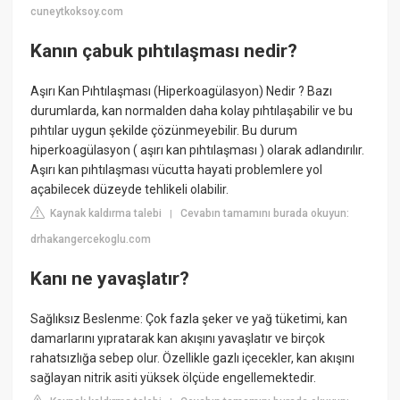
cuneytkoksoy.com
Kanın çabuk pıhtılaşması nedir?
Aşırı Kan Pıhtılaşması (Hiperkoagülasyon) Nedir ? Bazı
durumlarda, kan normalden daha kolay pıhtılaşabilir ve bu
pıhtılar uygun şekilde çözünmeyebilir. Bu durum
hiperkoagülasyon ( aşırı kan pıhtılaşması ) olarak adlandırılır.
Aşırı kan pıhtılaşması vücutta hayati problemlere yol
açabilecek düzeyde tehlikeli olabilir.
Kaynak kaldırma talebi
Cevabın tamamını burada okuyun:
|
drhakangercekoglu.com
Kanı ne yavaşlatır?
Sağlıksız Beslenme: Çok fazla şeker ve yağ tüketimi, kan
damarlarını yıpratarak kan akışını yavaşlatır ve birçok
rahatsızlığa sebep olur. Özellikle gazlı içecekler, kan akışını
sağlayan nitrik asiti yüksek ölçüde engellemektedir.