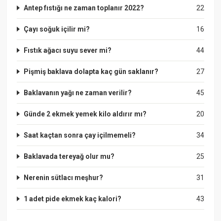
Antep fıstığı ne zaman toplanır 2022?
22
Çayı soğuk içilir mi?
16
Fıstık ağacı suyu sever mi?
44
Pişmiş baklava dolapta kaç gün saklanır?
27
Baklavanın yağı ne zaman verilir?
45
Günde 2 ekmek yemek kilo aldırır mı?
20
Saat kaçtan sonra çay içilmemeli?
34
Baklavada tereyağ olur mu?
25
Nerenin sütlacı meşhur?
31
1 adet pide ekmek kaç kalori?
43