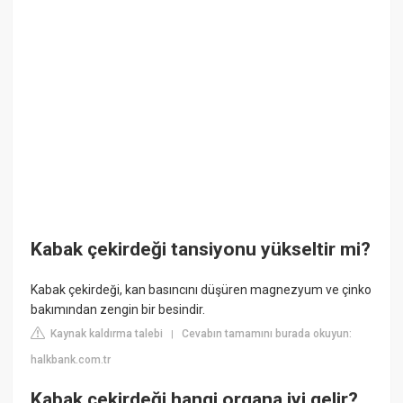
Kabak çekirdeği tansiyonu yükseltir mi?
Kabak çekirdeği, kan basıncını düşüren magnezyum ve çinko
bakımından zengin bir besindir.
Kaynak kaldırma talebi
Cevabın tamamını burada okuyun:
|
halkbank.com.tr
Kabak çekirdeği hangi organa iyi gelir?