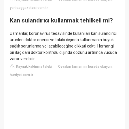
yenicaggazetesi.com.tr
Kan sulandırıcı kullanmak tehlikeli mi?
Uzmanlar, koronavirüs tedavisinde kullanılan kan sulandırıcı
ürünleri doktor önerisi ve takibi dışında kullanmanın büyük
sağlık sorunlarına yol açabileceğine dikkati çekti. Herhangi
bir ilaç dahi doktor kontrolü dışında dozunu artırınca vücuda
zarar verebilir.
Kaynak kaldırma talebi
Cevabın tamamını burada okuyun:
|
hurriyet.com.tr