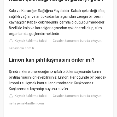
Kalp ve Karaciğer Sağlığına Faydalıdır: Kabak çekirdeği lifler,
sağlıklı yağlar ve antioksidanlar açısından zengin bir besin
kaynağıdır. Kabak çekirdeğinin içermiş olduğu bu maddeler
özellikle kalp ve karaciğer açısından çok önemli olup, tüm
organları da güçlendirmektedir.
Kaynak kaldırma talebi
Cevabın tamamını burada okuyun:
|
ozbeyoglu.com.tr
Limon kan pıhtılaşmasını önler mi?
Şimdi sizlere önereceğimiz şifalı bitkiler sayesinde kanın
pıhtılaşmasını önleyebilirsiniz. Limon: Her öğünde bir bardak
limonlu su içmek kanı sulandırmaktadır. Kuşkonmaz:
Kuşkonmazı kaynatıp suyunu süzün.
Kaynak kaldırma talebi
Cevabın tamamını burada okuyun:
|
nefisyemektarifleri.com