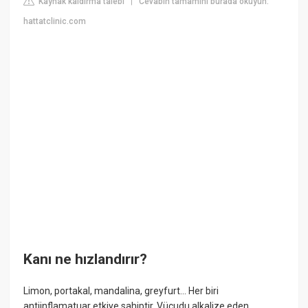
Kaynak kaldırma talebi
Cevabın tamamını burada okuyun:
|
hattatclinic.com
Kanı ne hızlandırır?
Limon, portakal, mandalina, greyfurt... Her biri
antiinflamatuar etkiye sahiptir. Vücudu alkalize eden