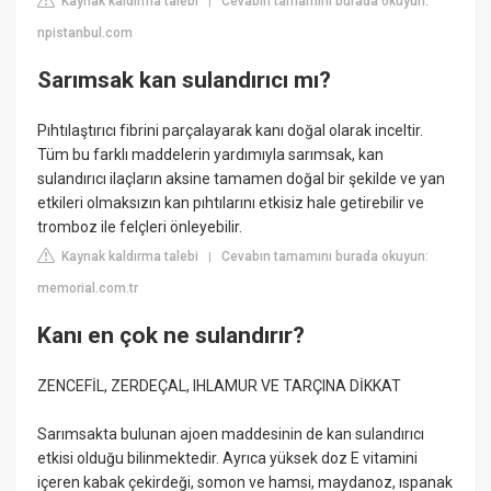
Kaynak kaldırma talebi
Cevabın tamamını burada okuyun:
|
npistanbul.com
Sarımsak kan sulandırıcı mı?
Pıhtılaştırıcı fibrini parçalayarak kanı doğal olarak inceltir.
Tüm bu farklı maddelerin yardımıyla sarımsak, kan
sulandırıcı ilaçların aksine tamamen doğal bir şekilde ve yan
etkileri olmaksızın kan pıhtılarını etkisiz hale getirebilir ve
tromboz ile felçleri önleyebilir.
Kaynak kaldırma talebi
Cevabın tamamını burada okuyun:
|
memorial.com.tr
Kanı en çok ne sulandırır?
ZENCEFİL, ZERDEÇAL, IHLAMUR VE TARÇINA DİKKAT
Sarımsakta bulunan ajoen maddesinin de kan sulandırıcı
etkisi olduğu bilinmektedir. Ayrıca yüksek doz E vitamini
içeren kabak çekirdeği, somon ve hamsi, maydanoz, ıspanak