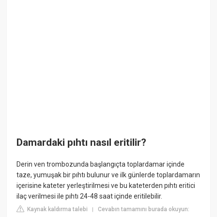
Damardaki pıhtı nasıl eritilir?
Derin ven trombozunda başlangıçta toplardamar içinde
taze, yumuşak bir pıhtı bulunur ve ilk günlerde toplardamarın
içerisine kateter yerleştirilmesi ve bu kateterden pıhtı eritici
ilaç verilmesi ile pıhtı 24-48 saat içinde eritilebilir.
Kaynak kaldırma talebi
Cevabın tamamını burada okuyun:
|