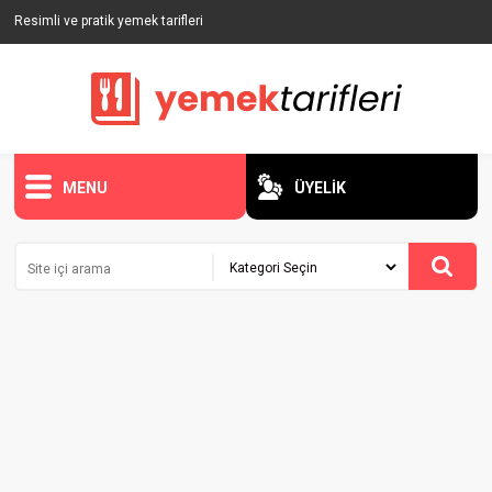
Resimli ve pratik yemek tarifleri
MENU
ÜYELİK