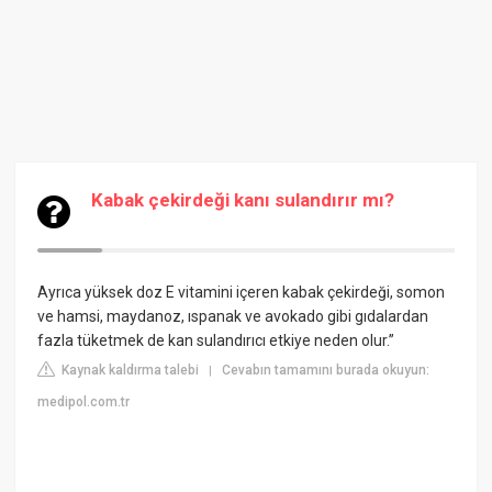
Kabak çekirdeği kanı sulandırır mı?
Ayrıca yüksek doz E vitamini içeren kabak çekirdeği, somon
ve hamsi, maydanoz, ıspanak ve avokado gibi gıdalardan
fazla tüketmek de kan sulandırıcı etkiye neden olur.”
Kaynak kaldırma talebi
Cevabın tamamını burada okuyun:
|
medipol.com.tr