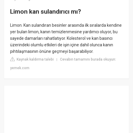
Limon kan sulandırıcı mı?
Limon. Kan sulandıran besinler arasında ilk sıralarda kendine
yer bulan limon, kanın temizlenmesine yardımcı oluyor, bu
sayede damarları rahatlatıyor. Kolesterol ve kan basıncı
üzerindeki olumlu etkileri de işin içine dahil olunca kanın
pıhtılaşmasının önüne geçmeyi başarabiliyor.
Kaynak kaldırma talebi
Cevabın tamamını burada okuyun:
|
yemek.com