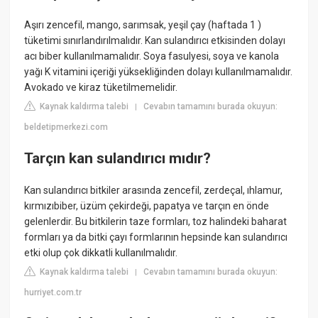
Aşırı zencefil, mango, sarımsak, yeşil çay (haftada 1 )
tüketimi sınırlandırılmalıdır. Kan sulandırıcı etkisinden dolayı
acı biber kullanılmamalıdır. Soya fasulyesi, soya ve kanola
yağı K vitamini içeriği yüksekliğinden dolayı kullanılmamalıdır.
Avokado ve kiraz tüketilmemelidir.
Kaynak kaldırma talebi
Cevabın tamamını burada okuyun:
|
beldetipmerkezi.com
Tarçın kan sulandırıcı mıdır?
Kan sulandırıcı bitkiler arasında zencefil, zerdeçal, ıhlamur,
kırmızıbiber, üzüm çekirdeği, papatya ve tarçın en önde
gelenlerdir. Bu bitkilerin taze formları, toz halindeki baharat
formları ya da bitki çayı formlarının hepsinde kan sulandırıcı
etki olup çok dikkatli kullanılmalıdır.
Kaynak kaldırma talebi
Cevabın tamamını burada okuyun:
|
hurriyet.com.tr