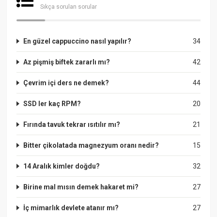
Sıkça sorulan sorular
En güzel cappuccino nasıl yapılır?
34
Az pişmiş biftek zararlı mı?
42
Çevrim içi ders ne demek?
44
SSD ler kaç RPM?
20
Fırında tavuk tekrar ısıtılır mı?
21
Bitter çikolatada magnezyum oranı nedir?
15
14 Aralık kimler doğdu?
32
Birine mal mısın demek hakaret mi?
27
İç mimarlık devlete atanır mı?
27