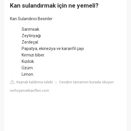
Kan sulandırmak için ne yemeli?
Kan Sulandırıcı Besinler
Sarımsak.
Zeytinyağı
Zerdeçal.
Papatya, ekinezya ve karanfil çayı
Kırmızı biber.
Kızılcık.
Üzüm.
Limon.
Kaynak kaldırma talebi
Cevabın tamamını burada okuyun:
|
nefisyemektarifleri.com