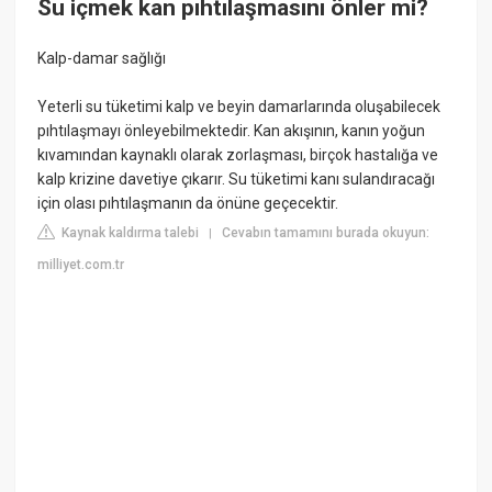
Su içmek kan pıhtılaşmasını önler mi?
Kalp-damar sağlığı
Yeterli su tüketimi kalp ve beyin damarlarında oluşabilecek
pıhtılaşmayı önleyebilmektedir. Kan akışının, kanın yoğun
kıvamından kaynaklı olarak zorlaşması, birçok hastalığa ve
kalp krizine davetiye çıkarır. Su tüketimi kanı sulandıracağı
için olası pıhtılaşmanın da önüne geçecektir.
Kaynak kaldırma talebi
Cevabın tamamını burada okuyun:
|
milliyet.com.tr