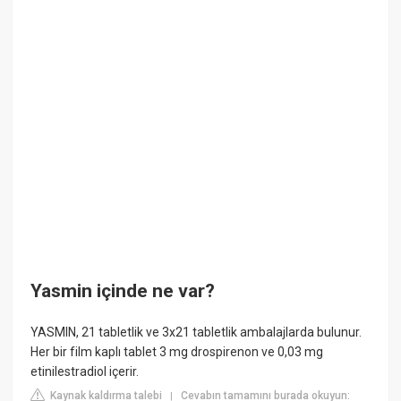
Yasmin içinde ne var?
YASMIN, 21 tabletlik ve 3x21 tabletlik ambalajlarda bulunur.
Her bir film kaplı tablet 3 mg drospirenon ve 0,03 mg
etinilestradiol içerir.
Kaynak kaldırma talebi
Cevabın tamamını burada okuyun:
|