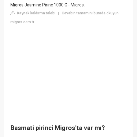
Migros Jasmine Pirinç 1000 G - Migros.
Kaynak kaldırma talebi
Cevabın tamamını burada okuyun:
|
migros.com.tr
Basmati pirinci Migros'ta var mı?