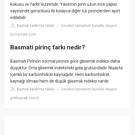
kokusu ve farklı lezzetidir. Yasemin pirin uzun ince yapısı
sayesinde görüntüsü ile kolayca diğer tür pirinçlerden ayırt
edilebilir.
Kaynak kaldırma talebi
Cevabın tamamını burada okuyun:
|
luccastyle.com
Basmati pirinç farkı nedir?
Basmati Pirincin normal pirince göre glisemik indeksi daha
düşüktür. Orta glisemik indeksteki gıda grubundadır. Nişasta
içerikli bir karbonhidrat kaynağıdır. Hem karbonhidrat
kaynağı olması hem de düşük glisemik indeksi vardır.
Kaynak kaldırma talebi
Cevabın tamamını burada okuyun:
|
gokbayrak.com.tr