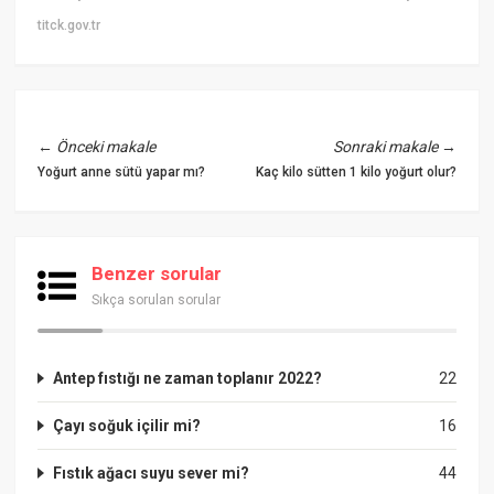
titck.gov.tr
←
Önceki makale
Sonraki makale
→
Yoğurt anne sütü yapar mı?
Kaç kilo sütten 1 kilo yoğurt olur?
Benzer sorular
Sıkça sorulan sorular
Antep fıstığı ne zaman toplanır 2022?
22
Çayı soğuk içilir mi?
16
Fıstık ağacı suyu sever mi?
44