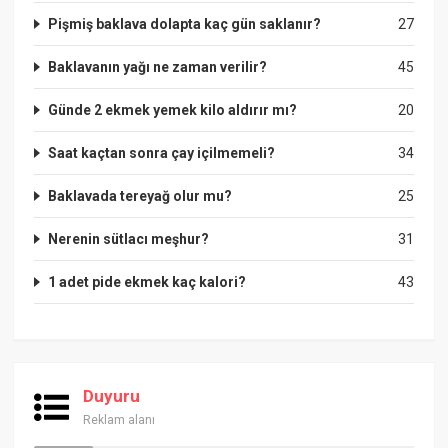
Pişmiş baklava dolapta kaç gün saklanır?
27
Baklavanın yağı ne zaman verilir?
45
Günde 2 ekmek yemek kilo aldırır mı?
20
Saat kaçtan sonra çay içilmemeli?
34
Baklavada tereyağ olur mu?
25
Nerenin sütlacı meşhur?
31
1 adet pide ekmek kaç kalori?
43
Duyuru
Reklam alanı