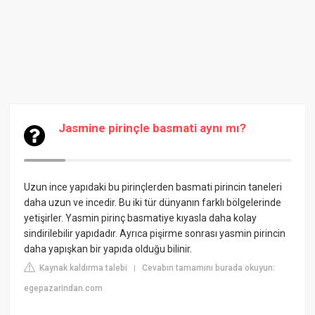
Jasmine pirinçle basmati aynı mı?
Uzun ince yapıdaki bu pirinçlerden basmati pirincin taneleri
daha uzun ve incedir. Bu iki tür dünyanın farklı bölgelerinde
yetişirler. Yasmin pirinç basmatiye kıyasla daha kolay
sindirilebilir yapıdadır. Ayrıca pişirme sonrası yasmin pirincin
daha yapışkan bir yapıda olduğu bilinir.
Kaynak kaldırma talebi
Cevabın tamamını burada okuyun:
|
egepazarindan.com