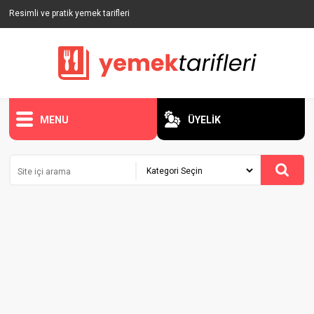
Resimli ve pratik yemek tarifleri
MENU
ÜYELİK