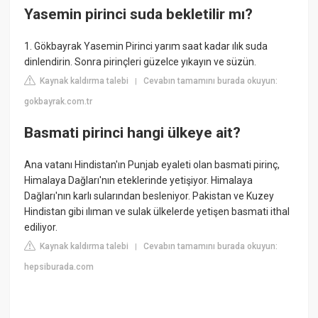
Yasemin pirinci suda bekletilir mı?
1. Gökbayrak Yasemin Pirinci yarım saat kadar ılık suda
dinlendirin. Sonra pirinçleri güzelce yıkayın ve süzün.
Kaynak kaldırma talebi
Cevabın tamamını burada okuyun:
|
gokbayrak.com.tr
Basmati pirinci hangi ülkeye ait?
Ana vatanı Hindistan'ın Punjab eyaleti olan basmati pirinç,
Himalaya Dağları'nın eteklerinde yetişiyor. Himalaya
Dağları'nın karlı sularından besleniyor. Pakistan ve Kuzey
Hindistan gibi ılıman ve sulak ülkelerde yetişen basmati ithal
ediliyor.
Kaynak kaldırma talebi
Cevabın tamamını burada okuyun:
|
hepsiburada.com