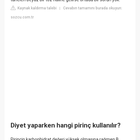
Kaynak kaldırma talebi
Cevabın tamamını burada okuyun:
|
sozcu.com.tr
Diyet yaparken hangi pirinç kullanılır?
Pirincin karbonhidrat değeri yüksek olmasına rağmen B