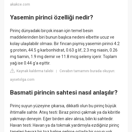
akakce.com
Yasemin pirinci özelliği nedir?
Pirinç dünyadaki birçok insan için temel besin
maddelerinden biri bunun başlıca nedeni elbette ucuz ve
kolay ulaşılabilir olması. Bir fincan pişmiş yasemin pirinci 4.2
g protein, 44.5 g karbonhidrat, 0.63 g lif, 2.3 mg niasin, 0.26
mg tiamin, 1.9 mg demir ve 11.8 mcg seleny içerir. Toplam
yağ ise 0.44 g'a eşittir.
Kaynak kaldırma talebi
Cevabın tamamını burada okuyun:
|
aysetolga.com
Basmati pirincin sahtesi nasıl anlaşılır?
Pirinç suyun yüzeyine çıkarsa, dikkatli olun bu pirinç büyük
ihtimalle sahte. Ateş testi: Biraz pirinci çakmak ya da kibritle
yakmayı deneyin. Eğer birden alev alırsa, bilin ki sahtedir.
Havan testi: Havan ya da tokmak yardımıyla ezdiğiniz pirinç
taneleri beyaz bir toz haline gelirse ortada bir sorun yok.