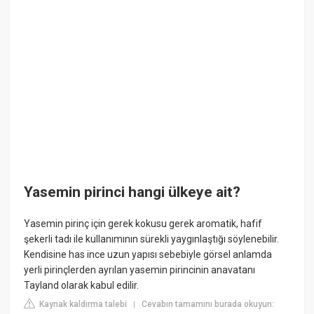
Yasemin pirinci hangi ülkeye ait?
Yasemin pirinç için gerek kokusu gerek aromatik, hafif
şekerli tadı ile kullanımının sürekli yaygınlaştığı söylenebilir.
Kendisine has ince uzun yapısı sebebiyle görsel anlamda
yerli pirinçlerden ayrılan yasemin pirincinin anavatanı
Tayland olarak kabul edilir.
Kaynak kaldırma talebi
Cevabın tamamını burada okuyun:
|