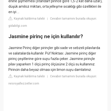
enine şişmemesi (standart pirince göre 1,5-2 kat daha uzar),
düşük amiloz miktarı, orta jelleşme sıcaklığı gibi özellikleri ile
en iyi ...
Kaynak kaldırma talebi
Cevabın tamamını burada okuyun:
|
gidabilgi.com
Jasmine pirinç ne için kullanılır?
Jasmine Pirinç diğer pirinçler gibi sade ve sebzeli pilavlarda
ve salatalarda kullanılır. Püf Noktası: Jasmine pirinç diğer
pirinç çeşitlerine göre suyu fazla çeker. Jasmine pirinçle
pilav yaparken 1 ölçü pirinç ölçüsüne 2 ölçü su kullanınız.
Pirincin daha beyaz olması için limon suyu damlatınız.
Kaynak kaldırma talebi
Cevabın tamamını burada okuyun:
|
reisroyallezzetler.com