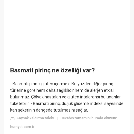
Basmati pirinç ne özelliği var?
- Basmati pirinci gluten içermez. Bu yüzden diğer pirinç
türlerine göre hem daha sağlıklıdır hem de alerjen etkisi
bulunmaz. Çölyak hastaları ve gluten intoleransı bulunanlar
tüketebilir. - Basmati pirinç, düşük glisemik indeksi sayesinde
kan şekerinin dengede tutulmasını sağlar.
Kaynak kaldırma talebi
Cevabın tamamını burada okuyun:
|
hurriyet.com.tr