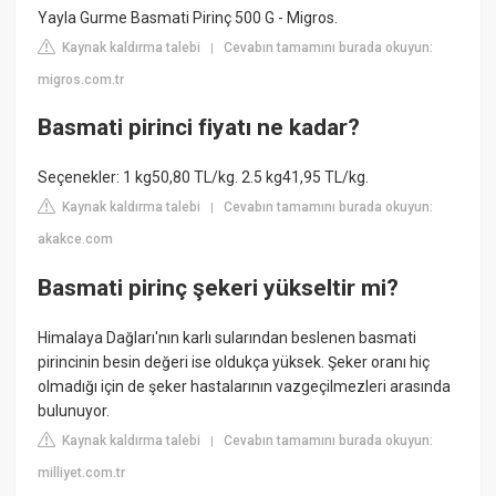
Yayla Gurme Basmati Pirinç 500 G - Migros.
Kaynak kaldırma talebi
Cevabın tamamını burada okuyun:
|
migros.com.tr
Basmati pirinci fiyatı ne kadar?
Seçenekler: 1 kg50,80 TL/kg. 2.5 kg41,95 TL/kg.
Kaynak kaldırma talebi
Cevabın tamamını burada okuyun:
|
akakce.com
Basmati pirinç şekeri yükseltir mi?
Himalaya Dağları'nın karlı sularından beslenen basmati
pirincinin besin değeri ise oldukça yüksek. Şeker oranı hiç
olmadığı için de şeker hastalarının vazgeçilmezleri arasında
bulunuyor.
Kaynak kaldırma talebi
Cevabın tamamını burada okuyun:
|
milliyet.com.tr