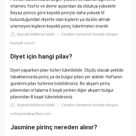
vitamini, fosfor ve demir açısından da oldukça yüksektir.
Beyaz pirince göre kepekli pirinçte daha yüksek lif
bulunduğundan diyette olan kişilerin ya da kilo almak
istemeyen kişilerin kepekli pirinç tüketmeleri önerilir.
Kaynak kaldırma talebi
Cevabın tamamını burada okuyun:
|
hurriyet.com.tr
Diyet için hangi pilav?
Diyet yaparken pilav türleri tüketilebilir. Ölçülü olacak şekilde
tabaklarınızda pirinç ya da bulgur pilavı yer alabilir. Haftanın
günlerini pilav türlerine bölebilirsiniz. Bir akşam pirinç
pilavından ortalama 6 kaşık yerken diğer akşam bulgur
pilavından 8 kaşık tüketebilirsiniz.
Kaynak kaldırma talebi
Cevabın tamamını burada okuyun:
|
nefisyemektarifleri.com
Jasmine pirinç nereden alınır?