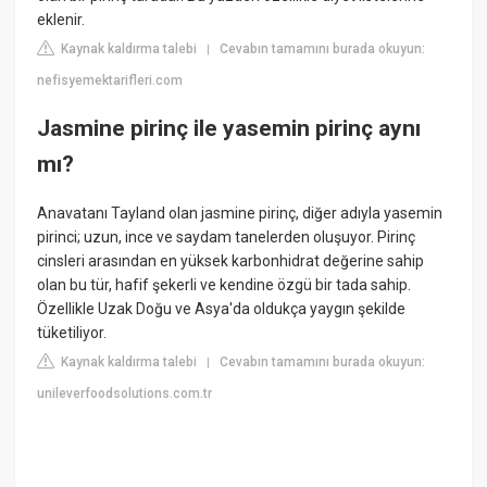
eklenir.
Kaynak kaldırma talebi
Cevabın tamamını burada okuyun:
|
nefisyemektarifleri.com
Jasmine pirinç ile yasemin pirinç aynı
mı?
Anavatanı Tayland olan jasmine pirinç, diğer adıyla yasemin
pirinci; uzun, ince ve saydam tanelerden oluşuyor. Pirinç
cinsleri arasından en yüksek karbonhidrat değerine sahip
olan bu tür, hafif şekerli ve kendine özgü bir tada sahip.
Özellikle Uzak Doğu ve Asya'da oldukça yaygın şekilde
tüketiliyor.
Kaynak kaldırma talebi
Cevabın tamamını burada okuyun:
|
unileverfoodsolutions.com.tr