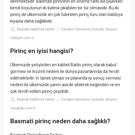
denmektedir. Basmati pirincinin en önemli farkı ise pişerken
kendi boyutunun iki katına çıkabilen bir tür olmasıdır. Bu iki
pirinç de ülkemizde en çok tüketilen pirinç türü olan baldoya
kıyasla daha sağlıklıdır.
Kaynak kaldırma talebi
Cevabın tamamını burada okuyun:
|
milliyet.com.tr
Pirinç en iyisi hangisi?
Ülkemizde yetiştirilen en kaliteli Baldo pirinç olarak kabul
görmesi ve lezzeti nedeni ile dünya pazarlarında da tercih
edilmektedir. İri taneli olması ve pilavında iyi sonuç vermesi
nedeni ile ülkemizde yarım asırdır ekilerek beğenilen ve en
çok tercih edilen pirinç çeşididir.
Kaynak kaldırma talebi
Cevabın tamamını burada okuyun:
|
reisgida.com.tr
Basmati pirinç neden daha sağlıklı?
Basmati Pirinç Besin Değeri