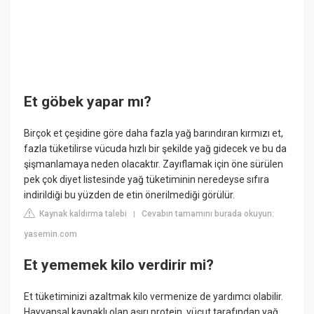
Et göbek yapar mı?
Birçok et çeşidine göre daha fazla yağ barındıran kırmızı et,
fazla tüketilirse vücuda hızlı bir şekilde yağ gidecek ve bu da
şişmanlamaya neden olacaktır. Zayıflamak için öne sürülen
pek çok diyet listesinde yağ tüketiminin neredeyse sıfıra
indirildiği bu yüzden de etin önerilmediği görülür.
Kaynak kaldırma talebi
Cevabın tamamını burada okuyun:
|
yasemin.com
Et yememek kilo verdirir mi?
Et tüketiminizi azaltmak kilo vermenize de yardımcı olabilir.
Hayvansal kaynaklı olan aşırı protein, vücut tarafından yağ