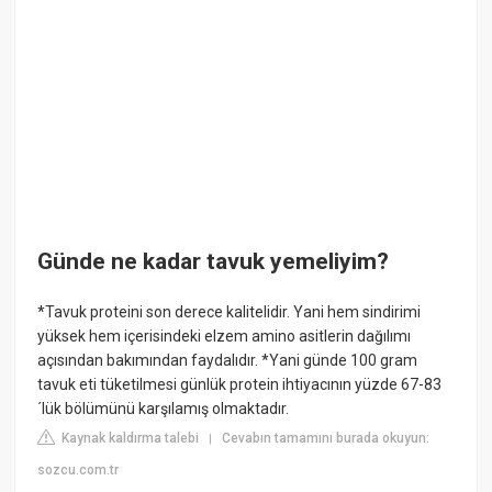
Günde ne kadar tavuk yemeliyim?
*Tavuk proteini son derece kalitelidir. Yani hem sindirimi
yüksek hem içerisindeki elzem amino asitlerin dağılımı
açısından bakımından faydalıdır. *Yani günde 100 gram
tavuk eti tüketilmesi günlük protein ihtiyacının yüzde 67-83
´lük bölümünü karşılamış olmaktadır.
Kaynak kaldırma talebi
Cevabın tamamını burada okuyun:
|
sozcu.com.tr