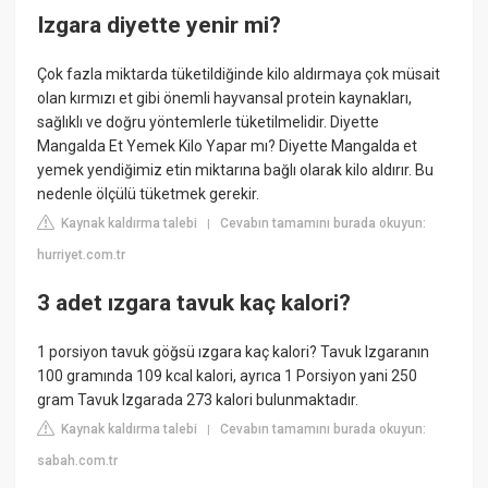
Izgara diyette yenir mi?
Çok fazla miktarda tüketildiğinde kilo aldırmaya çok müsait
olan kırmızı et gibi önemli hayvansal protein kaynakları,
sağlıklı ve doğru yöntemlerle tüketilmelidir. Diyette
Mangalda Et Yemek Kilo Yapar mı? Diyette Mangalda et
yemek yendiğimiz etin miktarına bağlı olarak kilo aldırır. Bu
nedenle ölçülü tüketmek gerekir.
Kaynak kaldırma talebi
Cevabın tamamını burada okuyun:
|
hurriyet.com.tr
3 adet ızgara tavuk kaç kalori?
1 porsiyon tavuk göğsü ızgara kaç kalori? Tavuk Izgaranın
100 gramında 109 kcal kalori, ayrıca 1 Porsiyon yani 250
gram Tavuk Izgarada 273 kalori bulunmaktadır.
Kaynak kaldırma talebi
Cevabın tamamını burada okuyun:
|
sabah.com.tr