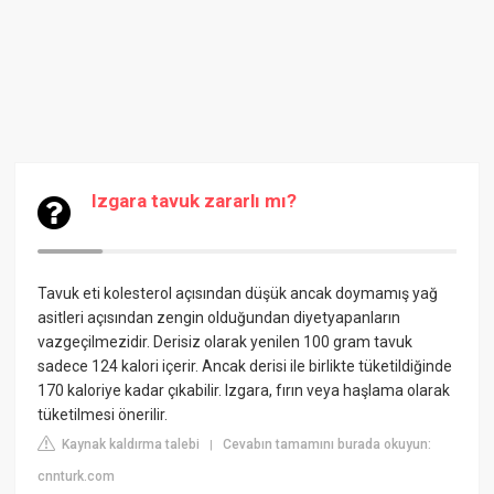
Izgara tavuk zararlı mı?
Tavuk eti kolesterol açısından düşük ancak doymamış yağ
asitleri açısından zengin olduğundan diyetyapanların
vazgeçilmezidir. Derisiz olarak yenilen 100 gram tavuk
sadece 124 kalori içerir. Ancak derisi ile birlikte tüketildiğinde
170 kaloriye kadar çıkabilir. Izgara, fırın veya haşlama olarak
tüketilmesi önerilir.
Kaynak kaldırma talebi
Cevabın tamamını burada okuyun:
|
cnnturk.com