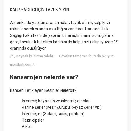
KALP SAĞLIĞI İÇİN TAVUK YİYİN
Amerika'da yapılan araştırmalar; tavuk etinin, kalp krizi
riskini önemli oranda azalttığını kanıtladı. Harvard Halk
Sağlığı Fakültesi'nde yapılan bir araştırmanın sonuçlarına
göre; tavuk eti tüketimi kadınlarda kalp krizi riskini yüzde 19
oranında düşürüyor.
Kaynak kaldırma talebi
Cevabın tamamını burada okuyun:
|
m.sabah.com.tr
Kanserojen nelerde var?
Kanseri Tetikleyen Besinler Nelerdir?
İşlenmiş beyaz un ve işlenmiş gıdalar.
Rafine şeker (Mısır şurubu, beyaz şeker vb.)
İşlenmiş et (Salam, sosis, jambon)
Hazır cipsler.
Alkol.