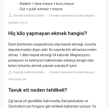
- Badem + taze meyve + kuru meyve.
- Süt + yulaf ezmesi + meyve.
Kaynak kaldırma talebi
Cevabın tamamını burada okuyun:
|
hurriyet.com.tr
Hiç kilo yapmayan ekmek hangisi?
Diyet listelerinin vazgeçilmezi olan kepek ekmeği, vücutta
depolanmadan dışarı atılır. Bu sayede kilo almanıza neden
olmaz. 1 dilim kepek ekmeği 54 kaloridir. Magnezyum,
potasyum ve selenyum bakımından oldukça zengin olan
keten tohumlu ekmek yüksek oranda lif içerir.
Kaynak kaldırma talebi
Cevabın tamamını burada okuyun:
|
memurlar.net
Tavuk eti neden tehlikeli?
Çiğ tavuk eti genellikle Salmonella, Kampilobakter ve
Clostridium perfringens gibi tehlikeli bakterileri içeriyor. Ve