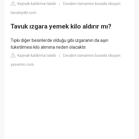
Kaynak kaldırma talebi
Cevabın tamamını burada okuyun:
|
tavukiyidir.com
Tavuk ızgara yemek kilo aldırır mı?
Tıpkı diğer besinlerde olduğu gibi ızgaranın da aşırı
tüketilmesi kilo alımına neden olacaktır.
Kaynak kaldırma talebi
Cevabın tamamını burada okuyun:
|
yasemin.com