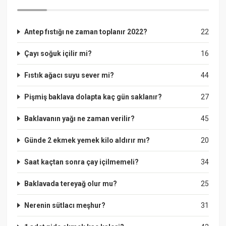
Antep fıstığı ne zaman toplanır 2022?
22
Çayı soğuk içilir mi?
16
Fıstık ağacı suyu sever mi?
44
Pişmiş baklava dolapta kaç gün saklanır?
27
Baklavanın yağı ne zaman verilir?
45
Günde 2 ekmek yemek kilo aldırır mı?
20
Saat kaçtan sonra çay içilmemeli?
34
Baklavada tereyağ olur mu?
25
Nerenin sütlacı meşhur?
31