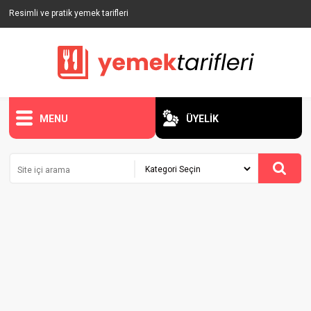
Resimli ve pratik yemek tarifleri
MENU
ÜYELİK