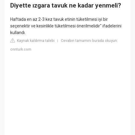
Diyette ızgara tavuk ne kadar yenmeli?
Haftada en az 2-3 kez tavuk etinin tüketilmesi iyi bir
seçenektir ve kesinlikle tüketilmesi önerilmelidir" ifadelerini
kullandı.
Kaynak kaldırma talebi
Cevabın tamamını burada okuyun:
|
cnnturk.com