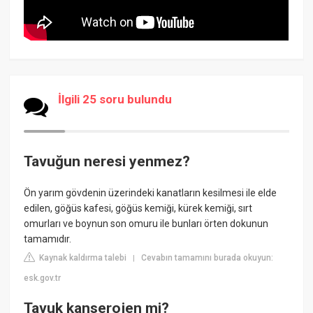
İlgili 25 soru bulundu
Tavuğun neresi yenmez?
Ön yarım gövdenin üzerindeki kanatların kesilmesi ile elde
edilen, göğüs kafesi, göğüs kemiği, kürek kemiği, sırt
omurları ve boynun son omuru ile bunları örten dokunun
tamamıdır.
Kaynak kaldırma talebi
Cevabın tamamını burada okuyun:
|
esk.gov.tr
Tavuk kanserojen mi?