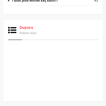
1 adet pide ekmek kaç kalori?
43
Duyuru
Reklam alanı