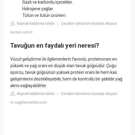
Gazlı ve karbonlu içecekler.
Hidrojene yağlar.
Tütün ve tütün ürünleri.
Kaynak kaldırma talebi
Cevabın tamamını burada okuyun:
|
lezzet.com.tr
Tavuğun en faydalı yeri neresi?
Vücut geliştirme ile ilgilenenlerin favorisi, proteinoranı en
yüksek ve yağ oranı en düşük olan tavuk göğsüdür. Çoğu
sporcu, tavuk göğsünün yüksek protein oranı ile hem kas
gelişimlerini destekleyebilir, hem de kontrollü bir şekilde yağ
alımı sağlayabilirler.
Kaynak kaldırma talebi
Cevabın tamamını burada okuyun:
|
m.supplementler.com