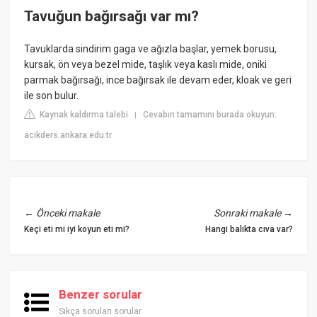
Tavuğun bağırsağı var mı?
Tavuklarda sindirim gaga ve ağızla başlar, yemek borusu,
kursak, ön veya bezel mide, taşlık veya kaslı mide, oniki
parmak bağırsağı, ince bağırsak ile devam eder, kloak ve geri
ile son bulur.
Kaynak kaldırma talebi
Cevabın tamamını burada okuyun:
|
acikders.ankara.edu.tr
←
Önceki makale
Sonraki makale
→
Keçi eti mi iyi koyun eti mi?
Hangi balıkta cıva var?
Benzer sorular
Sıkça sorulan sorular