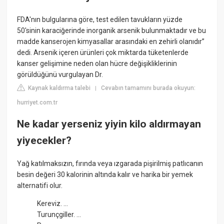
FDA'nın bulgularına göre, test edilen tavukların yüzde
50'sinin karaciğerinde inorganik arsenik bulunmaktadır ve bu
madde kanserojen kimyasallar arasındaki en zehirli olanıdır”
dedi. Arsenik içeren ürünleri çok miktarda tüketenlerde
kanser gelişimine neden olan hücre değişikliklerinin
görüldüğünü vurgulayan Dr.
Kaynak kaldırma talebi
Cevabın tamamını burada okuyun:
|
hurriyet.com.tr
Ne kadar yerseniz yiyin kilo aldırmayan
yiyecekler?
Yağ katılmaksızın, fırında veya ızgarada pişirilmiş patlıcanın
besin değeri 30 kalorinin altında kalır ve harika bir yemek
alternatifi olur.
Kereviz. ...
Turunçgiller. ...