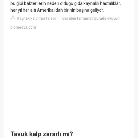
bu gibi bakterilerin neden olduğu gıda kaynaklı hastalıklar,
her yıl her altı Amerikalıdan birinin başına geliyor.
Kaynak kaldırma talebi
Cevabın tamamını burada okuyun:
|
biomedya.com
Tavuk kalp zararlı mı?