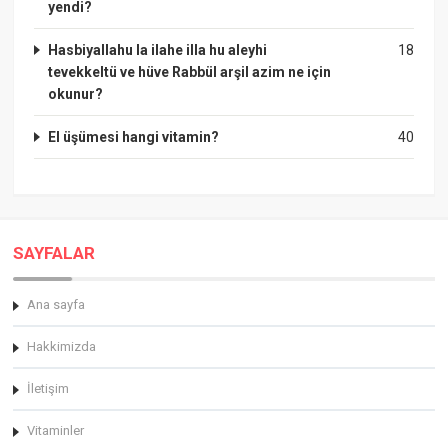
yendi?
Hasbiyallahu la ilahe illa hu aleyhi
18
tevekkeltü ve hüve Rabbül arşil azim ne için
okunur?
El üşümesi hangi vitamin?
40
SAYFALAR
Ana sayfa
Hakkimizda
İletişim
Vitaminler