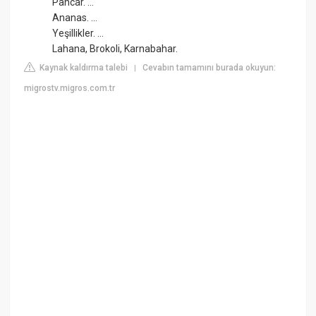
Pancar. ...
Ananas. ...
Yeşillikler. ...
Lahana, Brokoli, Karnabahar.
Kaynak kaldırma talebi
Cevabın tamamını burada okuyun:
|
migrostv.migros.com.tr