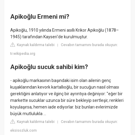
Apikoğlu Ermeni mi?
Apikoğlu, 1910 yılında Ermeni asıllı Krikor Apikoğlu (1878–
1945) tarafından Kayseri'de kurulmuştur.
Kaynak kaldırma talebi
Cevabın tamamını burada okuyun:
|
tr.wikipedia.org
Apikoğlu sucuk sahibi kim?
- apikoğlu markasının başındaki isim olan ailenin genç
kuşaklarından kevork kartallıoğlu, bir sucuğun nasıl olması
gerektiğini anlatıyor ve ilginç bir ayrıntıya değiniyor: "eğer bir
markette sucuklar uzunca bir süre bekleyip sertleşir, renkleri
koyulaşırsa, hemen iade ediyorlar. biz bunları evlerimizde
büyük mutlulukla ...
Kaynak kaldırma talebi
Cevabın tamamını burada okuyun:
|
eksisozluk.com