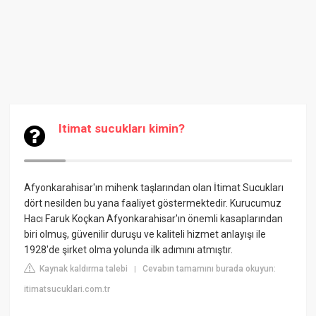
Itimat sucukları kimin?
Afyonkarahisar'ın mihenk taşlarından olan İtimat Sucukları
dört nesilden bu yana faaliyet göstermektedir. Kurucumuz
Hacı Faruk Koçkan Afyonkarahisar'ın önemli kasaplarından
biri olmuş, güvenilir duruşu ve kaliteli hizmet anlayışı ile
1928'de şirket olma yolunda ilk adımını atmıştır.
Kaynak kaldırma talebi
Cevabın tamamını burada okuyun:
|
itimatsucuklari.com.tr