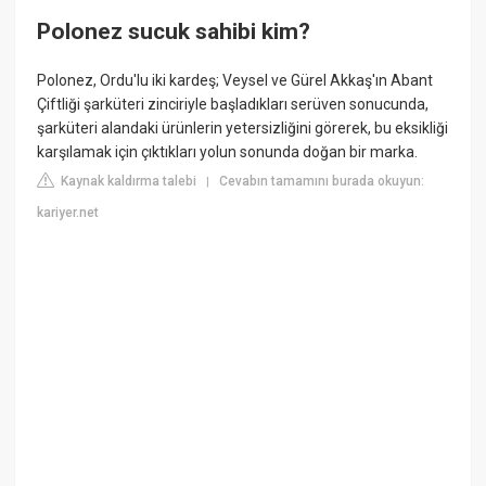
Polonez sucuk sahibi kim?
Polonez, Ordu'lu iki kardeş; Veysel ve Gürel Akkaş'ın Abant
Çiftliği şarküteri zinciriyle başladıkları serüven sonucunda,
şarküteri alandaki ürünlerin yetersizliğini görerek, bu eksikliği
karşılamak için çıktıkları yolun sonunda doğan bir marka.
Kaynak kaldırma talebi
Cevabın tamamını burada okuyun:
|
kariyer.net