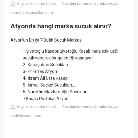
Kaynak kaldırma talebi
Cevabın tamamını burada okuyun:
|
ahmetipeksucuklari.com
Afyonda hangi marka sucuk alınır?
Afyon'un En İyi 7 Butik Sucuk Markası
1.Şivetoğlu Kasabı: Şivetoğlu Kasabı hala eski usül
sucuk yaparak bir geleneği yaşatıyor. ...
2- Kocaşaban Sucukları: ...
3- Et Enfes Afyon: ...
4- İkram Ali Usta Kasap: ...
5- İsmail Seçkin Sucukları: ...
6- Nurettin Mazlumoğlu Sucukları: ...
7.Kasap Portakal Afyon:
Kaynak kaldırma talebi
Cevabın tamamını burada okuyun:
|
harbiyiyorum.com