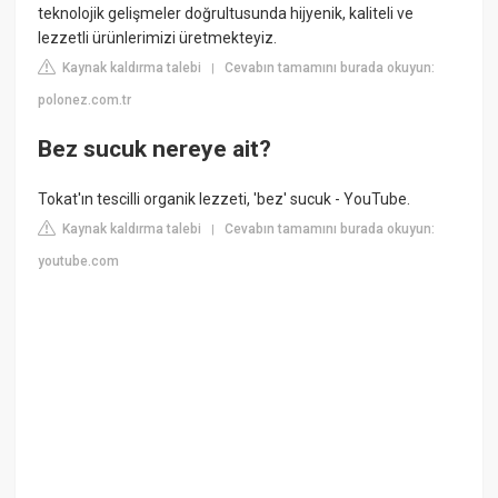
teknolojik gelişmeler doğrultusunda hijyenik, kaliteli ve
lezzetli ürünlerimizi üretmekteyiz.
Kaynak kaldırma talebi
Cevabın tamamını burada okuyun:
|
polonez.com.tr
Bez sucuk nereye ait?
Tokat'ın tescilli organik lezzeti, 'bez' sucuk - YouTube.
Kaynak kaldırma talebi
Cevabın tamamını burada okuyun:
|
youtube.com