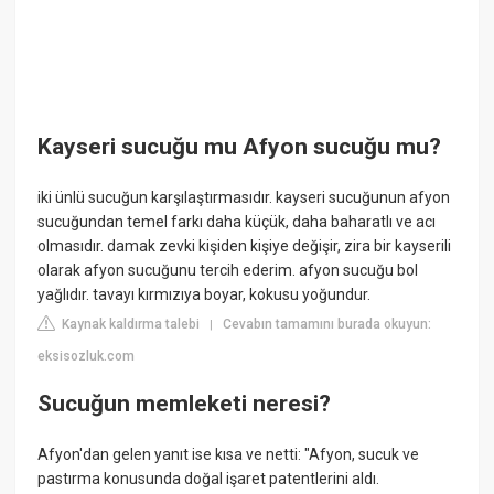
Kayseri sucuğu mu Afyon sucuğu mu?
iki ünlü sucuğun karşılaştırmasıdır. kayseri sucuğunun afyon
sucuğundan temel farkı daha küçük, daha baharatlı ve acı
olmasıdır. damak zevki kişiden kişiye değişir, zira bir kayserili
olarak afyon sucuğunu tercih ederim. afyon sucuğu bol
yağlıdır. tavayı kırmızıya boyar, kokusu yoğundur.
Kaynak kaldırma talebi
Cevabın tamamını burada okuyun:
|
eksisozluk.com
Sucuğun memleketi neresi?
Afyon'dan gelen yanıt ise kısa ve netti: "Afyon, sucuk ve
pastırma konusunda doğal işaret patentlerini aldı.