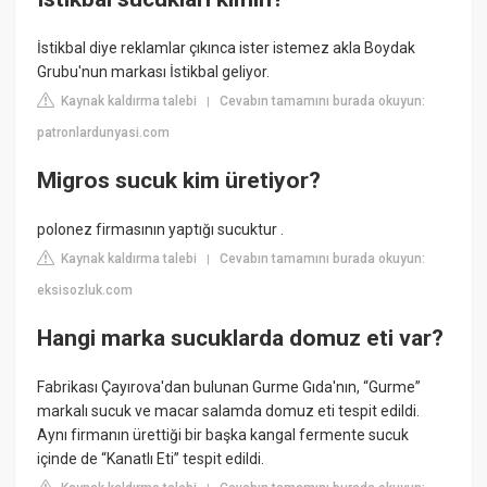
İstikbal diye reklamlar çıkınca ister istemez akla Boydak
Grubu'nun markası İstikbal geliyor.
Kaynak kaldırma talebi
Cevabın tamamını burada okuyun:
|
patronlardunyasi.com
Migros sucuk kim üretiyor?
polonez firmasının yaptığı sucuktur .
Kaynak kaldırma talebi
Cevabın tamamını burada okuyun:
|
eksisozluk.com
Hangi marka sucuklarda domuz eti var?
Fabrikası Çayırova'dan bulunan Gurme Gıda'nın, “Gurme”
markalı sucuk ve macar salamda domuz eti tespit edildi.
Aynı firmanın ürettiği bir başka kangal fermente sucuk
içinde de “Kanatlı Eti” tespit edildi.