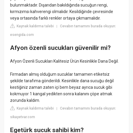
bulunmaktadır. Dışarıdan bakıldığında sucuğun rengi,
kırmızımsı kahverengi olmalıdır. Kesildiğinde çevresinde
veya ortasında farklı renkler ortaya çıkmamalıdır.
Kaynak kaldırma talebi
Cevabın tamamını burada okuyun:
|
esengida.com
Afyon özenli sucukları güvenilir mi?
Afyon Özenli Sucukları Kalitesiz Ürün Kesinlikle Dana Değil.
Firmadan almış olduğum sucuklar tamamen etiketsiz
şekilde tarafıma gönderildi. Kesinlikle dana sucuğu değil
kestiğiniz zaman zaten içi bem beyaz ayrıca sucuk gibi
kokmuyor 1 kangal yedikten sonra kalanını çöpe atmak
zorunda kaldım.
Kaynak kaldırma talebi
Cevabın tamamını burada okuyun:
|
sikayetvar.com
Egetürk sucuk sahibi kim?