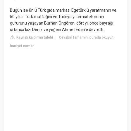
Bugün ise ünlü Türk gıda markası Egetürk'ü yaratmanın ve
50 yıldır Türk mutfağını ve Türkiye'yi temsil etmenin
gururunu yaşayan Burhan Öngören, dört yıl önce bayrağı
ortanca kızı Deniz ve yeğeni Ahmet Eden'e devretti.
Kaynak kaldırma talebi
Cevabın tamamını burada okuyun:
|
hurriyet.com.tr