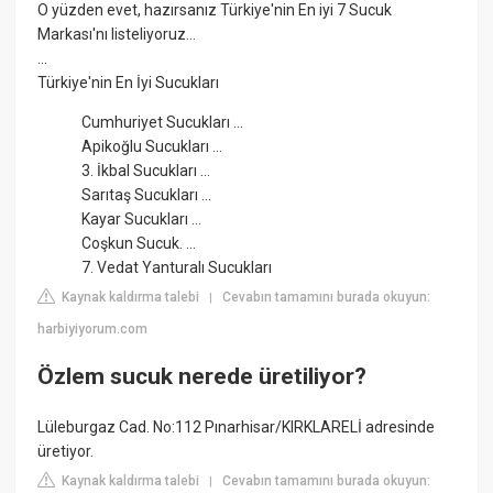
O yüzden evet, hazırsanız Türkiye'nin En iyi 7 Sucuk
Markası'nı listeliyoruz…
...
Türkiye'nin En İyi Sucukları
Cumhuriyet Sucukları ...
Apikoğlu Sucukları ...
3. İkbal Sucukları ...
Sarıtaş Sucukları ...
Kayar Sucukları ...
Coşkun Sucuk. ...
7. Vedat Yanturalı Sucukları
Kaynak kaldırma talebi
Cevabın tamamını burada okuyun:
|
harbiyiyorum.com
Özlem sucuk nerede üretiliyor?
Lüleburgaz Cad. No:112 Pınarhisar/KIRKLARELİ adresinde
üretiyor.
Kaynak kaldırma talebi
Cevabın tamamını burada okuyun:
|