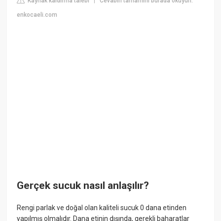
Kaynak kaldırma talebi
Cevabın tamamını burada okuyun:
|
enkocaeli.com
Gerçek sucuk nasıl anlaşılır?
Rengi parlak ve doğal olan kaliteli sucuk 0 dana etinden
yapılmış olmalıdır. Dana etinin dışında, gerekli baharatlar