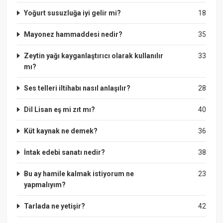
Yoğurt susuzluğa iyi gelir mi?
18
Mayonez hammaddesi nedir?
35
Zeytin yağı kayganlaştırıcı olarak kullanılır
33
mı?
Ses telleri iltihabı nasıl anlaşılır?
28
Dil Lisan eş mi zıt mı?
40
Küt kaynak ne demek?
36
İntak edebi sanatı nedir?
38
Bu ay hamile kalmak istiyorum ne
23
yapmalıyım?
Tarlada ne yetişir?
42