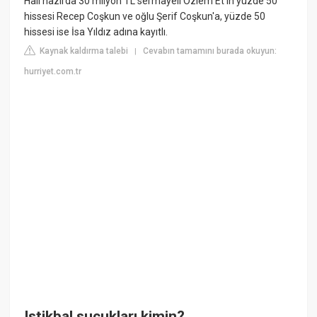
Hali hazırda 30 milyon TL sermayeli Özlem Et'in yüzde 50
hissesi Recep Coşkun ve oğlu Şerif Coşkun'a, yüzde 50
hissesi ise İsa Yıldız adına kayıtlı.
Kaynak kaldırma talebi
Cevabın tamamını burada okuyun:
|
hurriyet.com.tr
Istikbal sucukları kimin?