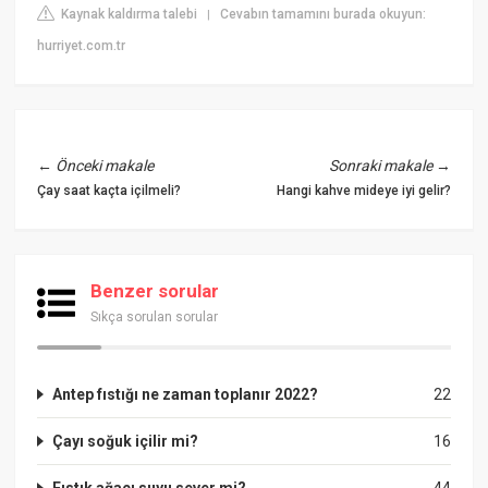
Kaynak kaldırma talebi
Cevabın tamamını burada okuyun:
|
hurriyet.com.tr
←
Önceki makale
Sonraki makale
→
Çay saat kaçta içilmeli?
Hangi kahve mideye iyi gelir?
Benzer sorular
Sıkça sorulan sorular
Antep fıstığı ne zaman toplanır 2022?
22
Çayı soğuk içilir mi?
16
Fıstık ağacı suyu sever mi?
44