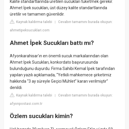
Kalite standartlarında üretilen sucukları tüketmek gerekir.
Ahmet İpek sucukları, üst düzey kalite standartlarında
üretilir ve tamamen güvenlidir.
Kaynak kaldırma talebi
Cevabın tamamını burada okuyun:
|
ahmetipeksucuklari.com
Ahmet İpek Sucukları battı mı?
Afyonkarahisar'ın en önemli sucuk markalarından olan
Ahmet İpek Sucukları, konkordato başvurusunda
bulunduğunu duyurdu. Firma Sahibi Kemal İpek tarafından
yapılan yazılı açıklamada, “Yetkili mahkemece şirketimiz
hakkında “3 ay süreyle Geçici Mühlet” kararı verilmiştir”
denildi.
Kaynak kaldırma talebi
Cevabın tamamını burada okuyun:
|
afyonpostasi.com.tr
Özlem sucukları kimin?