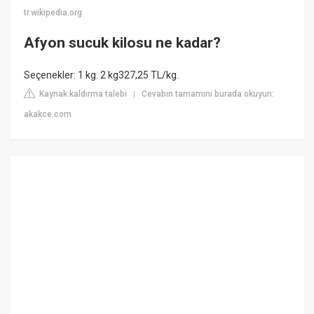
tr.wikipedia.org
Afyon sucuk kilosu ne kadar?
Seçenekler: 1 kg. 2 kg327,25 TL/kg.
Kaynak kaldırma talebi
Cevabın tamamını burada okuyun:
|
akakce.com