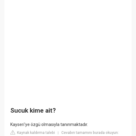
Sucuk kime ait?
Kayseri'ye özgü olmasıyla tanınmaktadır.
Kaynak kaldırma talebi
Cevabın tamamını burada okuyun:
|