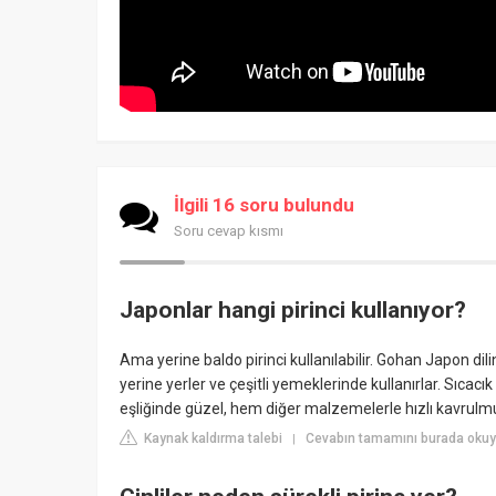
İlgili 16 soru bulundu
Soru cevap kısmı
Japonlar hangi pirinci kullanıyor?
Ama yerine baldo pirinci kullanılabilir. Gohan Japon dili
yerine yerler ve çeşitli yemeklerinde kullanırlar. Sıca
eşliğinde güzel, hem diğer malzemelerle hızlı kavrulmuş
Kaynak kaldırma talebi
Cevabın tamamını burada okuyu
|