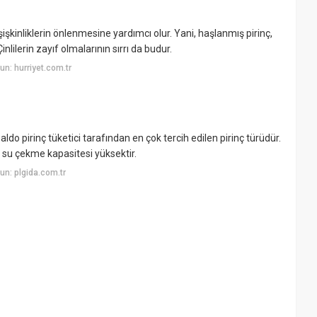
şkinliklerin önlenmesine yardımcı olur. Yani, haşlanmış pirinç,
inlilerin zayıf olmalarının sırrı da budur.
n: hurriyet.com.tr
do pirinç tüketici tarafından en çok tercih edilen pirinç türüdür.
e su çekme kapasitesi yüksektir.
n: plgida.com.tr