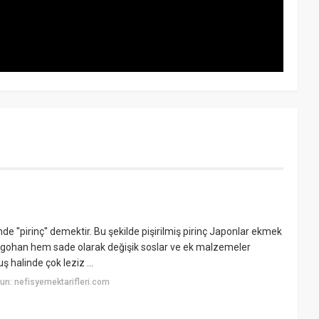
nde ''pirinç'' demektir. Bu şekilde pişirilmiş pirinç Japonlar ekmek
cık gohan hem sade olarak değişik soslar ve ek malzemeler
 halinde çok leziz ...
n: nefisyemektarifleri.com