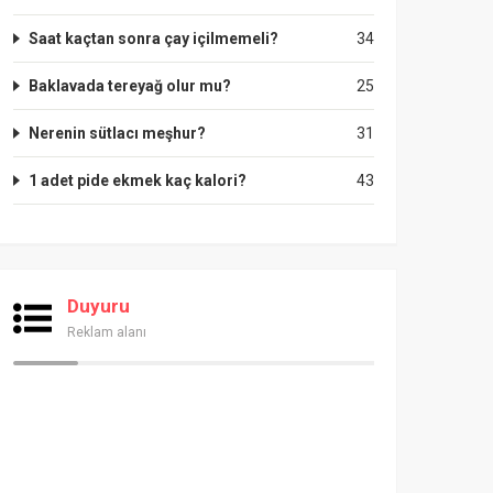
Saat kaçtan sonra çay içilmemeli?
34
Baklavada tereyağ olur mu?
25
Nerenin sütlacı meşhur?
31
1 adet pide ekmek kaç kalori?
43
Duyuru
Reklam alanı