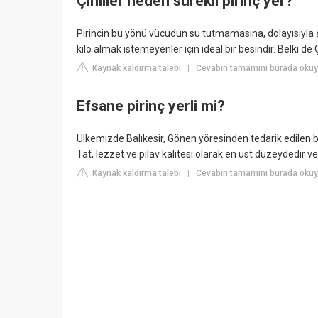
Çinliler neden sürekli pirinç yer?
Pirincin bu yönü vücudun su tutmamasına, dolayısıyla şi
kilo almak istemeyenler için ideal bir besindir. Belki de Ç
Kaynak kaldırma talebi
Cevabın tamamını burada okuyu
|
Efsane pirinç yerli mi?
Ülkemizde Balıkesir, Gönen yöresinden tedarik edilen bal
Tat, lezzet ve pilav kalitesi olarak en üst düzeydedir v
Kaynak kaldırma talebi
Cevabın tamamını burada okuyu
|