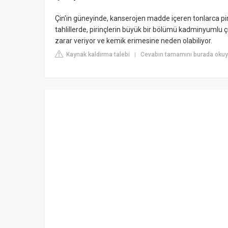
Çin'in güneyinde, kanserojen madde içeren tonlarca pi
tahlillerde, pirinçlerin büyük bir bölümü kadminyumlu 
zarar veriyor ve kemik erimesine neden olabiliyor.
Kaynak kaldırma talebi
Cevabın tamamını burada oku
|