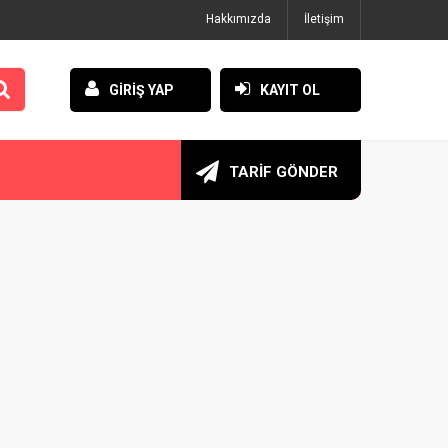
Hakkımızda
İletişim
GİRİŞ YAP
KAYIT OL
TARİF GÖNDER