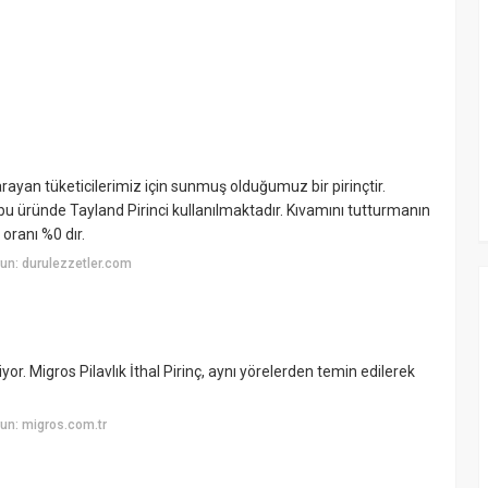
ç arayan tüketicilerimiz için sunmuş olduğumuz bir pirinçtir.
n bu üründe Tayland Pirinci kullanılmaktadır. Kıvamını tutturmanın
 oranı %0 dır.
un: durulezzetler.com
or. Migros Pilavlık İthal Pirinç, aynı yörelerden temin edilerek
un: migros.com.tr