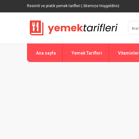
Resimli ve pratik yemek tarifleri | Sitemize Hoşgeldiniz
Ana sayfa
Yemek Tarifleri
Vitaminler