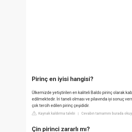
Pirinç en iyisi hangisi?
Ülkemizde yetiştirilen en kaliteli Baldo pirinç olarak k
edilmektedir. İri taneli olması ve pilavında iyi sonuç v
çok tercih edilen pirinç çeşididir.
Kaynak kaldırma talebi
Cevabın tamamını burada okuyu
|
Çin pirinci zararlı mı?