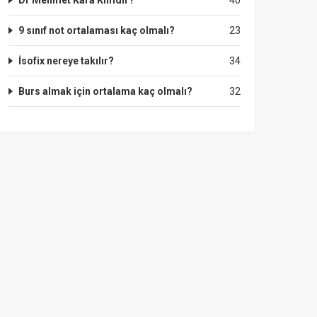
Dr Mehmet Kara Kimdir?
40
9 sınıf not ortalaması kaç olmalı?
23
İsofix nereye takılır?
34
Burs almak için ortalama kaç olmalı?
32