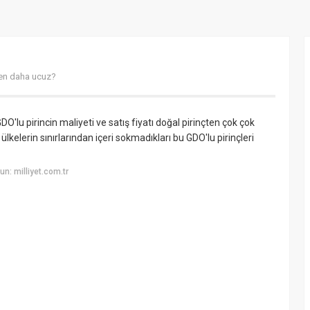
den daha ucuz?
O'lu pirincin maliyeti ve satış fiyatı doğal pirinçten çok çok
lkelerin sınırlarından içeri sokmadıkları bu GDO'lu pirinçleri
n: milliyet.com.tr