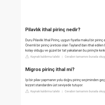
Pilavlık ithal pirinç nedir?
Duru Pilavlık İthal Pirinç, uygun fiyatla makul bir pirin
Önemli bir pirinç üreticisi olan Tayland'dan ithal edile
kolay olduğu ve güzel bir tat yakalanan bu pirinçte kırık
Kaynak kaldırma talebi
Cevabın tamamını burada okuy
|
Migros pirinç ithal mi?
İyi bir pilav yapmanın yolu doğru pirinç seçiminden geçiy
lezzet standardını üst seviyede tutuyor.
Kaynak kaldırma talebi
Cevabın tamamını burada okuy
|