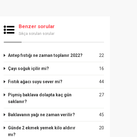
Benzer sorular
Sıkça sorulan sorular
Antep fıstığı ne zaman toplanır 2022?
22
Çayı soğuk içilir mi?
16
Fıstık ağacı suyu sever mi?
44
Pişmiş baklava dolapta kaç gün
27
saklanır?
Baklavanın yağı ne zaman verilir?
45
Günde 2 ekmek yemek kilo aldırır
20
mı?