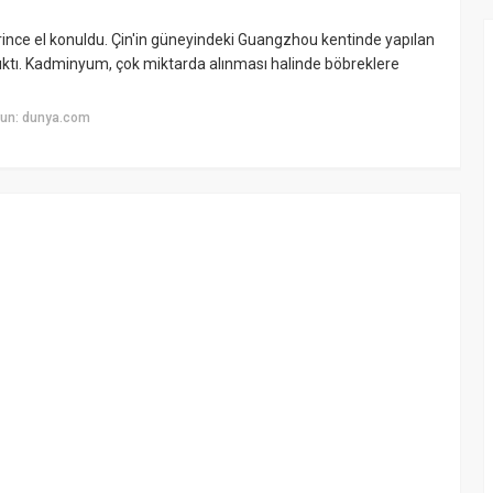
rince el konuldu. Çin'in güneyindeki Guangzhou kentinde yapılan
çıktı. Kadminyum, çok miktarda alınması halinde böbreklere
yun: dunya.com