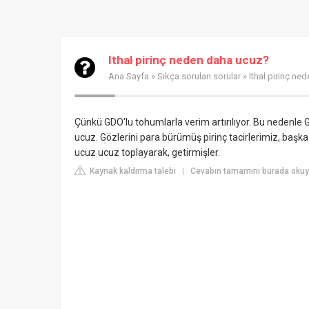
Ithal pirinç neden daha ucuz?
Ana Sayfa
»
Sıkça sorulan sorular
» Ithal pirinç ne
Çünkü GDO'lu tohumlarla verim artırılıyor. Bu nedenle GD
ucuz. Gözlerini para bürümüş pirinç tacirlerimiz, başka ü
ucuz ucuz toplayarak, getirmişler.
Kaynak kaldırma talebi
Cevabın tamamını burada okuyu
|