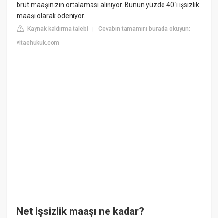
brüt maaşınızın ortalaması alınıyor. Bunun yüzde 40´ı işsizlik
maaşı olarak ödeniyor.
Kaynak kaldırma talebi
Cevabın tamamını burada okuyun:
|
vitaehukuk.com
Net işsizlik maaşı ne kadar?