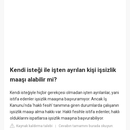
Kendi isteği ile işten ayrılan kişi işsizlik
maaşı alabilir mi?
Kendi isteğiyle hiçbir gerekçesi olmadan işten ayrılanlar, yani
istifa edenler işsizlik maaşına başvuramıyor. Ancak İş
Kanunu'nda 'haklı fesih' tanımına giren durumlarda çalışanın
işsizlik maaşı alma hakkı var. Haklı fesihle istifa edenler, haklı
olduklarını ispatlarsa işsizlik maaşına başvurabiliyor.
Kaynak kaldırma talebi
Cevabın tamamını burada okuyun:
|