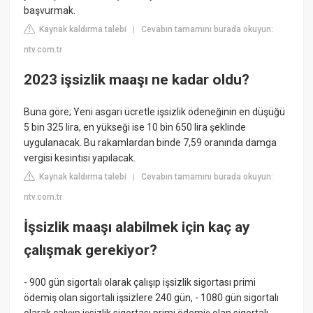
başvurmak.
Kaynak kaldırma talebi
Cevabın tamamını burada okuyun:
|
ntv.com.tr
2023 işsizlik maaşı ne kadar oldu?
Buna göre; Yeni asgari ücretle işsizlik ödeneğinin en düşüğü
5 bin 325 lira, en yükseği ise 10 bin 650 lira şeklinde
uygulanacak. Bu rakamlardan binde 7,59 oranında damga
vergisi kesintisi yapılacak.
Kaynak kaldırma talebi
Cevabın tamamını burada okuyun:
|
ntv.com.tr
İşsizlik maaşı alabilmek için kaç ay
çalışmak gerekiyor?
- 900 gün sigortalı olarak çalışıp işsizlik sigortası primi
ödemiş olan sigortalı işsizlere 240 gün, - 1080 gün sigortalı
olarak çalışıp işsizlik sigortası primi ödemiş olan sigortalı