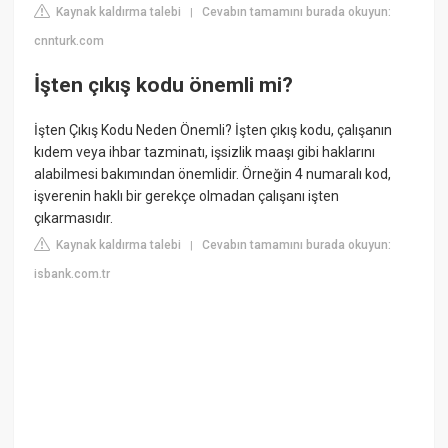
Kaynak kaldırma talebi
Cevabın tamamını burada okuyun:
|
cnnturk.com
İşten çıkış kodu önemli mi?
İşten Çıkış Kodu Neden Önemli? İşten çıkış kodu, çalışanın
kıdem veya ihbar tazminatı, işsizlik maaşı gibi haklarını
alabilmesi bakımından önemlidir. Örneğin 4 numaralı kod,
işverenin haklı bir gerekçe olmadan çalışanı işten
çıkarmasıdır.
Kaynak kaldırma talebi
Cevabın tamamını burada okuyun:
|
isbank.com.tr