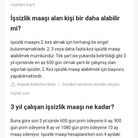
ozgidais.org.tr
İşsizlik maaşı alan kişi bir daha alabilir
mi?
İşsizlik maaşını 2. kez almak için herhangi bir engel
bulunmamaktadır. 2, 3 veya daha fazla kez işsizlik maaşı
alabilmek mümkündür. Tek şart ise yukarıda belirtildiği gibi 3
yıl içerisinde en az 600 gün olmak şartı ile çalışmış olan
sigortalı işsizler, 2. Kez işsizlik maaşı alabilmek için başvuru
yapabilmektedir.
Kaynak kaldırma talebi
Cevabın tamamını burada okuyun:
|
mynet.com
3 yıl çalışan işsizlik maaşı ne kadar?
Buna göre son 3 yıl içinde 600 gün prim ödeyene 6 ay, 900
gün prim ödeyene 8 ay ve 1080 gün prim ödeyene 10 ay
maaş ödeniyor. İşsizlik maaşı hesaplanırken son 4 aydaki