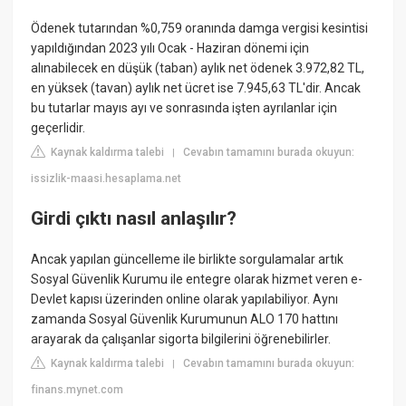
Ödenek tutarından %0,759 oranında damga vergisi kesintisi
yapıldığından 2023 yılı Ocak - Haziran dönemi için
alınabilecek en düşük (taban) aylık net ödenek 3.972,82 TL,
en yüksek (tavan) aylık net ücret ise 7.945,63 TL'dir. Ancak
bu tutarlar mayıs ayı ve sonrasında işten ayrılanlar için
geçerlidir.
Kaynak kaldırma talebi
Cevabın tamamını burada okuyun:
|
issizlik-maasi.hesaplama.net
Girdi çıktı nasıl anlaşılır?
Ancak yapılan güncelleme ile birlikte sorgulamalar artık
Sosyal Güvenlik Kurumu ile entegre olarak hizmet veren e-
Devlet kapısı üzerinden online olarak yapılabiliyor. Aynı
zamanda Sosyal Güvenlik Kurumunun ALO 170 hattını
arayarak da çalışanlar sigorta bilgilerini öğrenebilirler.
Kaynak kaldırma talebi
Cevabın tamamını burada okuyun:
|
finans.mynet.com