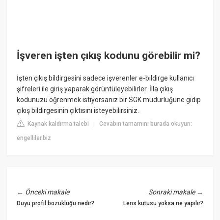
İşveren işten çıkış kodunu görebilir mi?
İşten çıkış bildirgesini sadece işverenler e-bildirge kullanıcı
şifreleri ile giriş yaparak görüntüleyebilirler. İlla çıkış
kodunuzu öğrenmek istiyorsanız bir SGK müdürlüğüne gidip
çıkış bildirgesinin çıktısını isteyebilirsiniz.
Kaynak kaldırma talebi
Cevabın tamamını burada okuyun:
|
engelliler.biz
←
Önceki makale
Sonraki makale
→
Duyu profil bozukluğu nedir?
Lens kutusu yoksa ne yapılır?