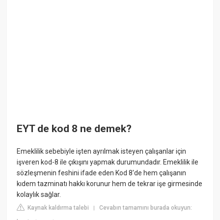
EYT de kod 8 ne demek?
Emeklilik sebebiyle işten ayrılmak isteyen çalışanlar için
işveren kod-8 ile çıkışını yapmak durumundadır. Emeklilik ile
sözleşmenin feshini ifade eden Kod 8'de hem çalışanın
kıdem tazminatı hakkı korunur hem de tekrar işe girmesinde
kolaylık sağlar.
Kaynak kaldırma talebi
Cevabın tamamını burada okuyun:
|