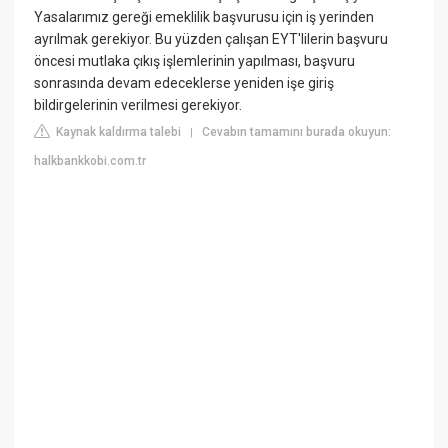
Yasalarımız gereği emeklilik başvurusu için iş yerinden
ayrılmak gerekiyor. Bu yüzden çalışan EYT'lilerin başvuru
öncesi mutlaka çıkış işlemlerinin yapılması, başvuru
sonrasında devam edeceklerse yeniden işe giriş
bildirgelerinin verilmesi gerekiyor.
Kaynak kaldırma talebi
Cevabın tamamını burada okuyun:
|
halkbankkobi.com.tr