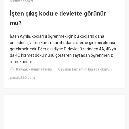
hurriyet.com.tr
İşten çıkış kodu e devlette görünür
mü?
İşten Ayrılış kodlarını öğrenmek için bu kodların daha
önceden işveren kurum tarafından sisteme girilmiş olması
gerekmektedir. Eğer girildiyse E-devlet üzerinden 4A, 4B ya
da 4C hizmet dökümünü gösteren sayfadan öğrenmeniz
mümkündür.
Kaynak kaldırma talebi
Cevabın tamamını burada okuyun:
|
pusula360.com