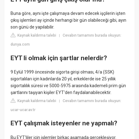
Buna göre, aynı işte çalışmaya devam edecek işçilerin işten
çıkış işlemleri ay içinde herhangi bir gün olabileceği gibi, ayın
son günü de yapılabilir.
Kaynak kaldırma talebi
Cevabın tamamını burada okuyun:
|
dunya.com
EYT li olmak için şartlar nelerdir?
9 Eylül 1999 öncesinde sigorta girişi olması, 4/a (SSK)
sigortalıları için kadınlarda 20 yıl, erkeklerde ise 25 yıllık
sigortalılık süresi ve 5000-5975 arasında kademeli prim gün
şartlarını taşıyan kişiler EYT'den faydalanabilecektir.
Kaynak kaldırma talebi
Cevabın tamamını burada okuyun:
|
ucar-ucar.av.tr
EYT çalışmak isteyenler ne yapmalı?
Bu EYT'liler için işlemler birkaç aşamada gerçekleşiyor.