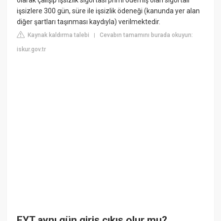
işsizlere 300 gün, süre ile işsizlik ödeneği (kanunda yer alan
diğer şartları taşınması kaydıyla) verilmektedir.
Kaynak kaldırma talebi
Cevabın tamamını burada okuyun:
|
iskur.gov.tr
EYT aynı gün giriş çıkış olur mu?