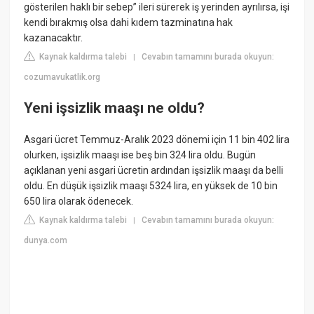
gösterilen haklı bir sebep” ileri sürerek iş yerinden ayrılırsa, işi
kendi bırakmış olsa dahi kıdem tazminatına hak
kazanacaktır.
Kaynak kaldırma talebi
Cevabın tamamını burada okuyun:
|
cozumavukatlik.org
Yeni işsizlik maaşı ne oldu?
Asgari ücret Temmuz-Aralık 2023 dönemi için 11 bin 402 lira
olurken, işsizlik maaşı ise beş bin 324 lira oldu. Bugün
açıklanan yeni asgari ücretin ardından işsizlik maaşı da belli
oldu. En düşük işsizlik maaşı 5324 lira, en yüksek de 10 bin
650 lira olarak ödenecek.
Kaynak kaldırma talebi
Cevabın tamamını burada okuyun:
|
dunya.com