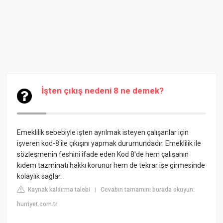
İşten çıkış nedeni 8 ne demek?
Emeklilik sebebiyle işten ayrılmak isteyen çalışanlar için
işveren kod-8 ile çıkışını yapmak durumundadır. Emeklilik ile
sözleşmenin feshini ifade eden Kod 8'de hem çalışanın
kıdem tazminatı hakkı korunur hem de tekrar işe girmesinde
kolaylık sağlar.
Kaynak kaldırma talebi
Cevabın tamamını burada okuyun:
|
hurriyet.com.tr