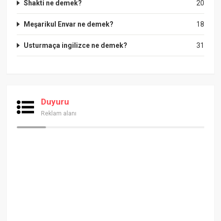
Shakti ne demek?
20
Meşarikul Envar ne demek?
18
Usturmaça ingilizce ne demek?
31
Duyuru
Reklam alanı