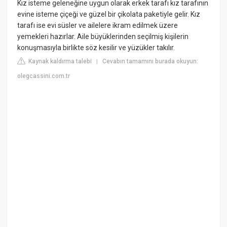
Kız isteme geleneğine uygun olarak erkek tarafı kız tarafının
evine isteme çiçeği ve güzel bir çikolata paketiyle gelir. Kız
tarafı ise evi süsler ve ailelere ikram edilmek üzere
yemekleri hazırlar. Aile büyüklerinden seçilmiş kişilerin
konuşmasıyla birlikte söz kesilir ve yüzükler takılır.
Kaynak kaldırma talebi
Cevabın tamamını burada okuyun:
|
olegcassini.com.tr