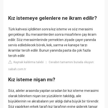
Kız istemeye gelenlere ne ikram edilir?
Türk kahvesi içildikten sonra kız isteme ve söz merasimi
gerçekleşir. Bu merasimlerden sonra misafirlere çay ikram
edilir. Söz merasimlerinde yemekten ziyade çayın yanında
servis edilebilecek börek, kek, sarma ve kanepe tarzı
ikramlar tercih edilir. Bunun yanında pasta da çok fazla
tercih edilir.
Kaynak kaldırma talebi
Cevabın tamamını burada okuyun:
|
sabah.com.tr
Kız isteme nişan mı?
Söz, aileler arasında yapılan sıradan bir kız isteme merasimi
olarak bilinirken nişan ise yüzüklerin takıldığı, aile
büyüklerinin ve akrabaların yer aldığı daha büyük bir törendir.
Söz yapılırken erkek tarafı kız tarafının evine giderek tanışır