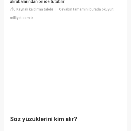
akrabalarından bir ide tutabilir.
Kaynak kaldırma talebi
Cevabın tamamını burada okuyun:
|
milliyet.com.tr
Söz yüzüklerini kim alır?