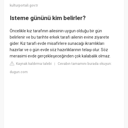
kulturportali.gov.tr
Isteme gününü kim belirler?
Öncelikle kız tarafının ailesinin uygun olduğu bir gün
belirlenir ve bu tarihte erkek tarafı ailenin evine ziyarete
gider. Kız tarafı evde misafirlere sunacağı ikramlıkları
hazırlar ve o gün evde söz hazırlıklarının telaşı olur. Söz
merasimi evde gerçekleşeceğinden çok kalabalık olmaz.
Kaynak kaldırma talebi
Cevabın tamamını burada okuyun:
|
dugun.com