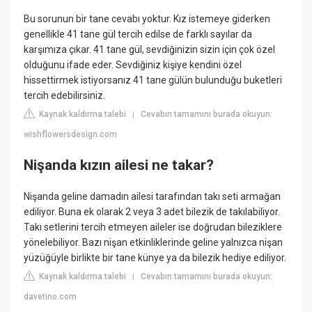
Bu sorunun bir tane cevabı yoktur. Kız istemeye giderken
genellikle 41 tane gül tercih edilse de farklı sayılar da
karşımıza çıkar. 41 tane gül, sevdiğinizin sizin için çok özel
olduğunu ifade eder. Sevdiğiniz kişiye kendini özel
hissettirmek istiyorsanız 41 tane gülün bulunduğu buketleri
tercih edebilirsiniz.
Kaynak kaldırma talebi
Cevabın tamamını burada okuyun:
|
wishflowersdesign.com
Nişanda kızın ailesi ne takar?
Nişanda geline damadın ailesi tarafından takı seti armağan
ediliyor. Buna ek olarak 2 veya 3 adet bilezik de takılabiliyor.
Takı setlerini tercih etmeyen aileler ise doğrudan bileziklere
yönelebiliyor. Bazı nişan etkinliklerinde geline yalnızca nişan
yüzüğüyle birlikte bir tane künye ya da bilezik hediye ediliyor.
Kaynak kaldırma talebi
Cevabın tamamını burada okuyun:
|
davetino.com