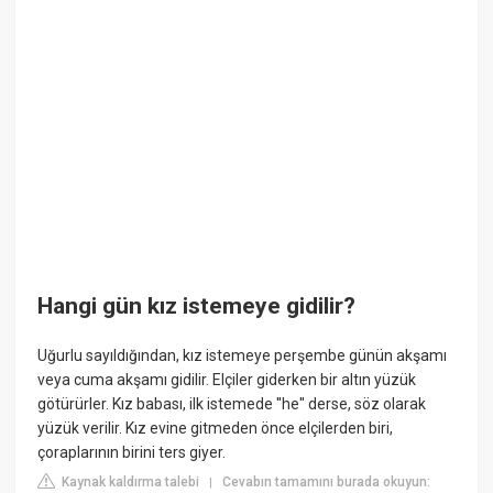
Hangi gün kız istemeye gidilir?
Uğurlu sayıldığından, kız istemeye perşembe günün akşamı
veya cuma akşamı gidilir. Elçiler giderken bir altın yüzük
götürürler. Kız babası, ilk istemede ''he'' derse, söz olarak
yüzük verilir. Kız evine gitmeden önce elçilerden biri,
çoraplarının birini ters giyer.
Kaynak kaldırma talebi
Cevabın tamamını burada okuyun:
|