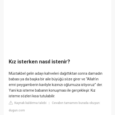
Kız isterken nasıl istenir?
Müstakbel gelin adayı kahveleri dağıttıktan sonra damadın
babası ya da başka bir aile büyüğü söze girer ve “Allah'ın
emri peygamberin kavliyle kızınızı oğlumuza istiyoruz” der.
Yani kızı isteme babanın konuşması ile gerçekleşir. Kız
isteme sözleri kısa tutulabilir.
Kaynak kaldırma talebi
Cevabın tamamını burada okuyun:
|
dugun.com