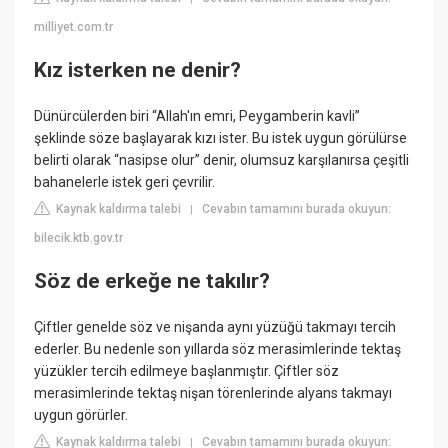
milliyet.com.tr
Kız isterken ne denir?
Dünürcülerden biri “Allah'ın emri, Peygamberin kavli”
şeklinde söze başlayarak kızı ister. Bu istek uygun görülürse
belirti olarak “nasipse olur” denir, olumsuz karşılanırsa çeşitli
bahanelerle istek geri çevrilir.
Kaynak kaldırma talebi
Cevabın tamamını burada okuyun:
|
bilecik.ktb.gov.tr
Söz de erkeğe ne takılır?
Çiftler genelde söz ve nişanda aynı yüzüğü takmayı tercih
ederler. Bu nedenle son yıllarda söz merasimlerinde tektaş
yüzükler tercih edilmeye başlanmıştır. Çiftler söz
merasimlerinde tektaş nişan törenlerinde alyans takmayı
uygun görürler.
Kaynak kaldırma talebi
Cevabın tamamını burada okuyun:
|