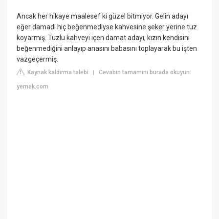
Ancak her hikaye maalesef ki güzel bitmiyor. Gelin adayı
eğer damadı hiç beğenmediyse kahvesine şeker yerine tuz
koyarmış. Tuzlu kahveyi içen damat adayı, kızın kendisini
beğenmediğini anlayıp anasını babasını toplayarak bu işten
vazgeçermiş.
Kaynak kaldırma talebi
Cevabın tamamını burada okuyun:
|
yemek.com