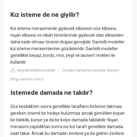
Kız isteme de ne giyilir?
Kız isteme merasiminde giyilecek elbisenin söz elbisesi,
nişan elbisesi ve nikah törenlerinde giyilecek olan elbiseden
daha sade olması törenin doğası gereğidir. Dantelli modeller
kız isteme merasimlerinin gözdeleridir. Dantelli modeller
genellikle beyaz, bordo, mor, yeşil ve lacivert renkleri ile
kullanılır.
Kaynak kaldırma talebi
Cevabın tamamını burada okuyun:
|
blog.carmen.com.tr
Istemede damada ne takılır?
Söz kesildikten sonra genellikle tarafların birbirine takması
gereken önemli bir hediye bulunmaz ancak gönülden kopan
bir bileklik, künye ya da bir kolye damada takılabilir. Nişan
merasimi yapıldıktan sonra ise kız tarafı genellikle damada
saat takar. Ancak bu damadın zevkine ya da gelinin zevkine