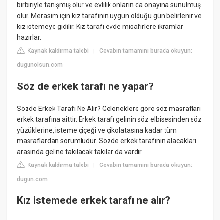
birbiriyle tanışmış olur ve evlilik onların da onayına sunulmuş
olur. Merasim için kız tarafının uygun olduğu gün belirlenir ve
kız istemeye gidilir. Kız tarafı evde misafirlere ikramlar
hazırlar.
Kaynak kaldırma talebi
Cevabın tamamını burada okuyun:
|
dugunolsun.com
Söz de erkek tarafı ne yapar?
Sözde Erkek Tarafı Ne Alır? Geleneklere göre söz masrafları
erkek tarafına aittir. Erkek tarafı gelinin söz elbisesinden söz
yüzüklerine, isteme çiçeği ve çikolatasına kadar tüm
masraflardan sorumludur. Sözde erkek tarafının alacakları
arasında geline takılacak takılar da vardır.
Kaynak kaldırma talebi
Cevabın tamamını burada okuyun:
|
dugun.com
Kız istemede erkek tarafı ne alır?