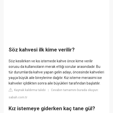
Söz kahvesi ilk kime verilir?
Söz kesilirken ve kıs istemede kahve önce kime verilir
sorusu da kullanıcıların merak ettiği sorular arasındadır. Bu
tür durumlarda kahve yapan gelin adayı, öncesinde kahveleri
yaşça büyük aile bireylerine dağıtır. Kız isteme merasimi ise
kahveler içildikten sonra aile büyükleri tarafından başlatılır.
Kaynak kaldırma talebi
Cevabın tamamını burada okuyun:
|
sabah.com.tr
Kız istemeye giderken kaç tane gül?