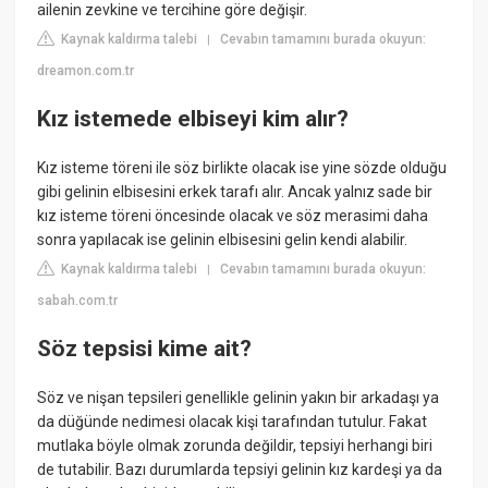
ailenin zevkine ve tercihine göre değişir.
Kaynak kaldırma talebi
Cevabın tamamını burada okuyun:
|
dreamon.com.tr
Kız istemede elbiseyi kim alır?
Kız isteme töreni ile söz birlikte olacak ise yine sözde olduğu
gibi gelinin elbisesini erkek tarafı alır. Ancak yalnız sade bir
kız isteme töreni öncesinde olacak ve söz merasimi daha
sonra yapılacak ise gelinin elbisesini gelin kendi alabilir.
Kaynak kaldırma talebi
Cevabın tamamını burada okuyun:
|
sabah.com.tr
Söz tepsisi kime ait?
Söz ve nişan tepsileri genellikle gelinin yakın bir arkadaşı ya
da düğünde nedimesi olacak kişi tarafından tutulur. Fakat
mutlaka böyle olmak zorunda değildir, tepsiyi herhangi biri
de tutabilir. Bazı durumlarda tepsiyi gelinin kız kardeşi ya da