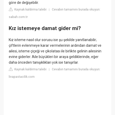
göre de değişebilir.
Kaynak kaldırma talebi
Cevabın tamamını burada okuyun:
|
sabah.com.tr
Kız istemeye damat gider mi?
Kız isteme nasıl olur sorusu ise şu şekilde yanıtlanabilir;
çiftlerin evlenmeye karar vermelerinin ardından damat ve
ailesi, isteme çiçeği ve çikolatası ile birlikte gelinin ailesinin
evine giderler. Aile büyükleri bir araya geldiklerinde, eğer
daha önceden tanışıklıkları yok ise tanışırlar.
Kaynak kaldırma talebi
Cevabın tamamını burada okuyun:
|
livapastacilik.com