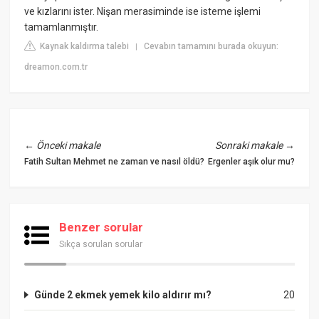
ve kızlarını ister. Nişan merasiminde ise isteme işlemi
tamamlanmıştır.
Kaynak kaldırma talebi
Cevabın tamamını burada okuyun:
|
dreamon.com.tr
←
Önceki makale
Sonraki makale
→
Fatih Sultan Mehmet ne zaman ve nasıl öldü?
Ergenler aşık olur mu?
Benzer sorular
Sıkça sorulan sorular
Günde 2 ekmek yemek kilo aldırır mı?
20