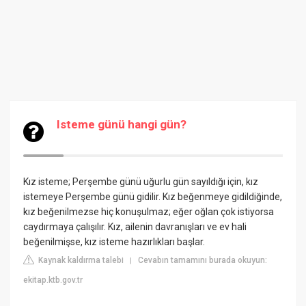
Isteme günü hangi gün?
Kız isteme; Perşembe günü uğurlu gün sayıldığı için, kız
istemeye Perşembe günü gidilir. Kız beğenmeye gidildiğinde,
kız beğenilmezse hiç konuşulmaz; eğer oğlan çok istiyorsa
caydırmaya çalışılır. Kız, ailenin davranışları ve ev hali
beğenilmişse, kız isteme hazırlıkları başlar.
Kaynak kaldırma talebi
Cevabın tamamını burada okuyun:
|
ekitap.ktb.gov.tr