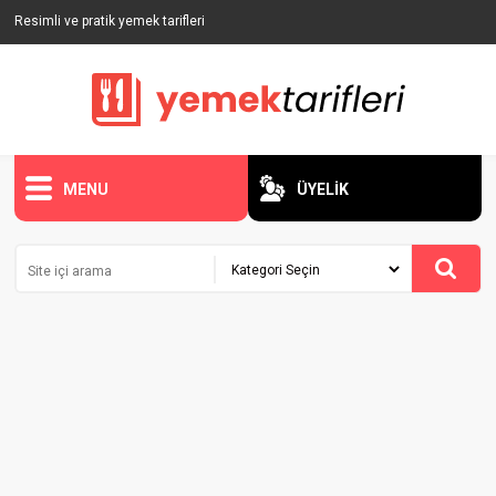
Resimli ve pratik yemek tarifleri
MENU
ÜYELİK