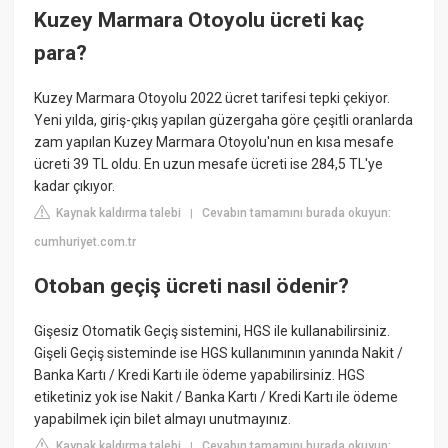
Kuzey Marmara Otoyolu ücreti kaç
para?
Kuzey Marmara Otoyolu 2022 ücret tarifesi tepki çekiyor.
Yeni yılda, giriş-çıkış yapılan güzergaha göre çeşitli oranlarda
zam yapılan Kuzey Marmara Otoyolu'nun en kısa mesafe
ücreti 39 TL oldu. En uzun mesafe ücreti ise 284,5 TL'ye
kadar çıkıyor.
Kaynak kaldırma talebi
Cevabın tamamını burada okuyun:
|
cumhuriyet.com.tr
Otoban geçiş ücreti nasıl ödenir?
Gişesiz Otomatik Geçiş sistemini, HGS ile kullanabilirsiniz.
Gişeli Geçiş sisteminde ise HGS kullanımının yanında Nakit /
Banka Kartı / Kredi Kartı ile ödeme yapabilirsiniz. HGS
etiketiniz yok ise Nakit / Banka Kartı / Kredi Kartı ile ödeme
yapabilmek için bilet almayı unutmayınız.
Kaynak kaldırma talebi
Cevabın tamamını burada okuyun:
|