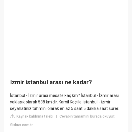
Izmir istanbul arası ne kadar?
İstanbul - İzmir arası mesafe kaç km? İstanbul - İzmir arası
yaklaşık olarak 538 km'dir. Kamil Koç ile İstanbul - İzmir
seyahatiniz tahmini olarak en az 5 saat 5 dakika saat sürer.
Kaynak kaldırma talebi
Cevabın tamamını burada okuyun:
|
flixbus.com.tr