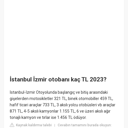
İstanbul İzmir otobanı kaç TL 2023?
İstanbul-İzmir Otoyolunda başlangıç ve bitiş arasındaki
gişelerden motosikletler 321 TL, binek otomobiller 459 TL,
hafif ticari araçlar 733 TL, 3 akslı yolcu otobüsleri vb araçlar
871 TL, 4-5 akslı kamyonlar 1.155 TL, 6 ve üzeri akslı ağır
tonajlı kamyon ve tırlar ise 1.456 TL ödüyor.
Kaynak kaldırma talebi
Cevabın tamamını burada okuyun:
|