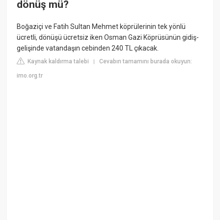
dönüş mü?
Boğaziçi ve Fatih Sultan Mehmet köprülerinin tek yönlü
ücretli, dönüşü ücretsiz iken Osman Gazi Köprüsünün gidiş-
gelişinde vatandaşın cebinden 240 TL çıkacak.
Kaynak kaldırma talebi
Cevabın tamamını burada okuyun:
|
imo.org.tr