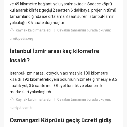
ve 49 kilometre bağlantı yolu yapılmaktadır. Sadece köprü
kullanarak körfez geçişi 2 saatten 6 dakikaya, projenin tümü
tamamlandığında ise ortalama 8 saat süren İstanbul-İzmir
yolculuğu 3,5 saate düşmüştür.
Kaynak kaldırma talebi
Cevabın tamamını burada okuyun:
|
tr.wikipedia.org
İstanbul İzmir arası kaç kilometre
kısaldı?
İstanbul-İzmir arası, otoyolun açılmasıyla 100 kilometre
kısaldı. 192 kilometrelik yeni bölümün hizmete girmesiyle 8.5
saatlik yol, 3.5 saate indi. Otoyol turistik ve ekonomik
merkezleri yakınlaştırdı.
Kaynak kaldırma talebi
Cevabın tamamını burada okuyun:
|
hurriyet.com.tr
Osmangazi Köprüsü geçiş ücreti gidiş