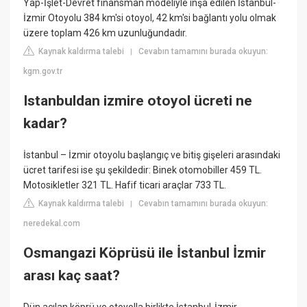
Yap-İşlet-Devret finansman modeliyle inşa edilen İstanbul-
İzmir Otoyolu 384 km'si otoyol, 42 km'si bağlantı yolu olmak
üzere toplam 426 km uzunluğundadır.
Kaynak kaldırma talebi
Cevabın tamamını burada okuyun:
|
kgm.gov.tr
Istanbuldan izmire otoyol ücreti ne
kadar?
İstanbul – İzmir otoyolu başlangıç ve bitiş gişeleri arasındaki
ücret tarifesi ise şu şekildedir: Binek otomobiller 459 TL.
Motosikletler 321 TL. Hafif ticari araçlar 733 TL.
Kaynak kaldırma talebi
Cevabın tamamını burada okuyun:
|
neredekal.com
Osmangazi Köprüsü ile İstanbul İzmir
arası kaç saat?
Dün açılan köprü ve otoyolla birlikte İstanbul-İzmir