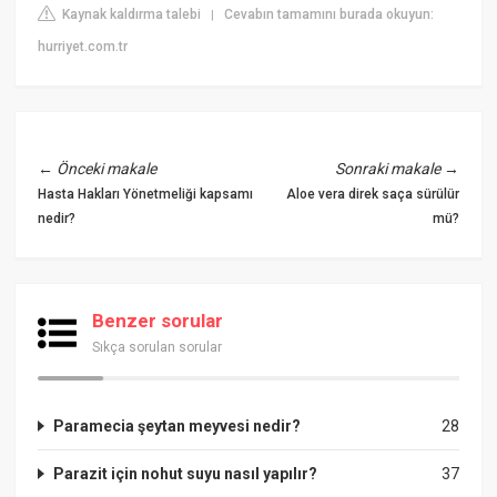
Kaynak kaldırma talebi
Cevabın tamamını burada okuyun:
|
hurriyet.com.tr
←
Önceki makale
Sonraki makale
→
Hasta Hakları Yönetmeliği kapsamı
Aloe vera direk saça sürülür
nedir?
mü?
Benzer sorular
Sıkça sorulan sorular
Paramecia şeytan meyvesi nedir?
28
Parazit için nohut suyu nasıl yapılır?
37