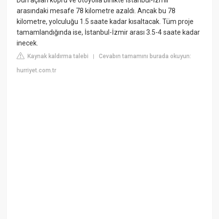
arasındaki mesafe 78 kilometre azaldı. Ancak bu 78
kilometre, yolculuğu 1.5 saate kadar kısaltacak. Tüm proje
tamamlandığında ise, İstanbul-İzmir arası 3.5-4 saate kadar
inecek.
Kaynak kaldırma talebi
Cevabın tamamını burada okuyun:
|
hurriyet.com.tr