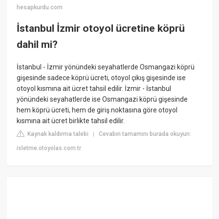
hesapkurdu.com
İstanbul İzmir otoyol ücretine köprü
dahil mi?
İstanbul - İzmir yönündeki seyahatlerde Osmangazi köprü
gişesinde sadece köprü ücreti, otoyol çıkış gişesinde ise
otoyol kısmına ait ücret tahsil edilir. İzmir - İstanbul
yönündeki seyahatlerde ise Osmangazi köprü gişesinde
hem köprü ücreti, hem de giriş noktasına göre otoyol
kısmına ait ücret birlikte tahsil edilir.
Kaynak kaldırma talebi
Cevabın tamamını burada okuyun:
|
isletme.otoyolas.com.tr