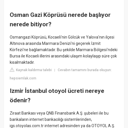
Osman Gazi Köprüsü nerede başlıyor
nerede bitiyor?
Osmangazi Köprüsü, Kocaeli'nin Gölcük ve Yalova'nın ilçesi
Altınova arasında Marmara Denizi'ni geçerek İzmit
Körfezi'ne bağlamaktadır. Bu şekilde Marmara Bölgesi'ndeki
Bursa ile Kocaeli illerini arasındaki ulaşım kolaylaşıp süre çok
kısalmaktadır.
Kaynak kaldırma talebi
Cevabın tamamını burada okuyun:
|
hepsiemlak.com
Izmir İstanbul otoyol ücreti nereye
ödenir?
Ziraat Bankası veya QNB Finansbank A.Ş. şubeleri ile bu
bankaların internet bankacılığı sistemlerinden,
igs.otoyolas.com.tr internet adresinden ya da OTOYOL A.Ş.