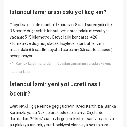
İstanbul İzmir arası eski yol kaç km?
Otoyol sayesindeİstanbul-İzmirarası 8 saat süren yolculuk
3,5 saate düşecek. İstanbul-İzmir arasındaki mevcut yol
yaklaşık 515 kilometre . Otoyolla iki kent arası 426
kilometreye düşmüş olacak. Böylece İstanbul ile İzmir
arasındaki 8.5 saatlik seyahat süresinin 3,5 saate düşeceği
hesaplanıyor.
Kaynak kaldırma talebi
Cevabın tamamını burada okuyun:
|
haberturk.com
İstanbul İzmir yeni yol ücreti nasıl
ödenir?
Evet, NAKİT gişelerinde geçiş ücretini Kredi Kartınızla, Banka
Kartınızla ya da Nakit olarak ödeyebilirsiniz. Gişelerde
durmadan; 20 km/saat hızla geçmek istiyorsanız aracınıza
ait plakaya tanımlı, yeterli bakiyesi olan veya hesabınıza