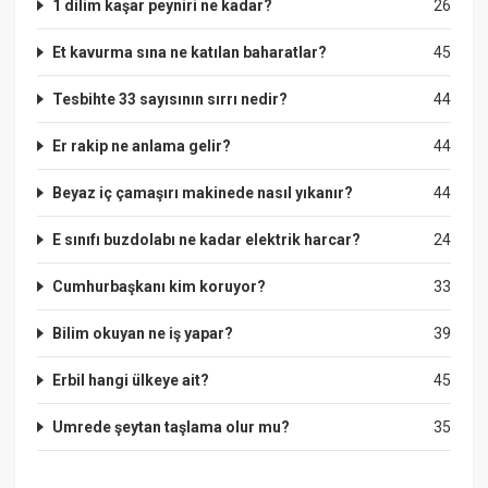
1 dilim kaşar peyniri ne kadar?
26
Et kavurma sına ne katılan baharatlar?
45
Tesbihte 33 sayısının sırrı nedir?
44
Er rakip ne anlama gelir?
44
Beyaz iç çamaşırı makinede nasıl yıkanır?
44
E sınıfı buzdolabı ne kadar elektrik harcar?
24
Cumhurbaşkanı kim koruyor?
33
Bilim okuyan ne iş yapar?
39
Erbil hangi ülkeye ait?
45
Umrede şeytan taşlama olur mu?
35