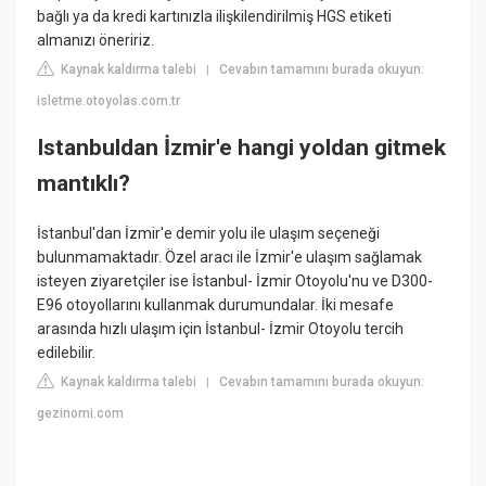
bağlı ya da kredi kartınızla ilişkilendirilmiş HGS etiketi
almanızı öneririz.
Kaynak kaldırma talebi
Cevabın tamamını burada okuyun:
|
isletme.otoyolas.com.tr
Istanbuldan İzmir'e hangi yoldan gitmek
mantıklı?
İstanbul'dan İzmir'e demir yolu ile ulaşım seçeneği
bulunmamaktadır. Özel aracı ile İzmir'e ulaşım sağlamak
isteyen ziyaretçiler ise İstanbul- İzmir Otoyolu'nu ve D300-
E96 otoyollarını kullanmak durumundalar. İki mesafe
arasında hızlı ulaşım için İstanbul- İzmir Otoyolu tercih
edilebilir.
Kaynak kaldırma talebi
Cevabın tamamını burada okuyun:
|
gezinomi.com