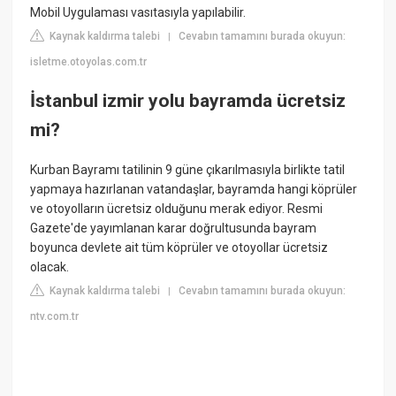
Mobil Uygulaması vasıtasıyla yapılabilir.
Kaynak kaldırma talebi
Cevabın tamamını burada okuyun:
|
isletme.otoyolas.com.tr
İstanbul izmir yolu bayramda ücretsiz
mi?
Kurban Bayramı tatilinin 9 güne çıkarılmasıyla birlikte tatil
yapmaya hazırlanan vatandaşlar, bayramda hangi köprüler
ve otoyolların ücretsiz olduğunu merak ediyor. Resmi
Gazete'de yayımlanan karar doğrultusunda bayram
boyunca devlete ait tüm köprüler ve otoyollar ücretsiz
olacak.
Kaynak kaldırma talebi
Cevabın tamamını burada okuyun:
|
ntv.com.tr