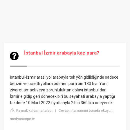
İstanbul İzmir arabayla kaç para?
İstanbul-İzmir arası yol arabayla tek yön gidildiğinde sadece
benzin ve ücretli yollara ödenen para bin 180 lira. Yani
ziyaret amaçlı veya zorunluluktan dolayı İstanbul'dan
İzmir'e gidip geri dönecek biri bu seyahati arabayla yaptığı
takdirde 10 Mart 2022 fiyatlarıyla 2 bin 360 lira ödeyecek.
Kaynak kaldırma talebi
Cevabın tamamını burada okuyun:
|
medyascope.tv