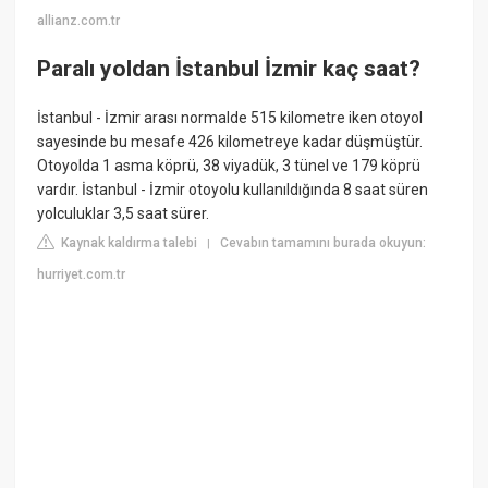
allianz.com.tr
Paralı yoldan İstanbul İzmir kaç saat?
İstanbul - İzmir arası normalde 515 kilometre iken otoyol
sayesinde bu mesafe 426 kilometreye kadar düşmüştür.
Otoyolda 1 asma köprü, 38 viyadük, 3 tünel ve 179 köprü
vardır. İstanbul - İzmir otoyolu kullanıldığında 8 saat süren
yolculuklar 3,5 saat sürer.
Kaynak kaldırma talebi
Cevabın tamamını burada okuyun:
|
hurriyet.com.tr