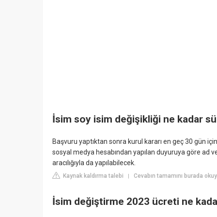
İsim soy isim değişikliği ne kadar s
Başvuru yaptıktan sonra kurul kararı en geç 30 gün içi
sosyal medya hesabından yapılan duyuruya göre ad ve s
aracılığıyla da yapılabilecek.
Kaynak kaldırma talebi
Cevabın tamamını burada okuy
|
İsim değiştirme 2023 ücreti ne kad