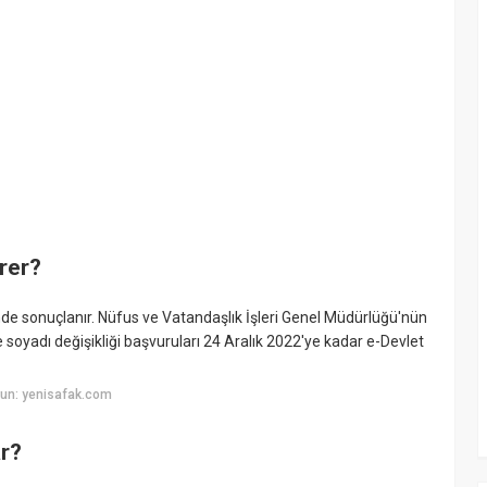
ürer?
nde sonuçlanır. Nüfus ve Vatandaşlık İşleri Genel Müdürlüğü'nün
oyadı değişikliği başvuruları 24 Aralık 2022'ye kadar e-Devlet
un: yenisafak.com
ar?