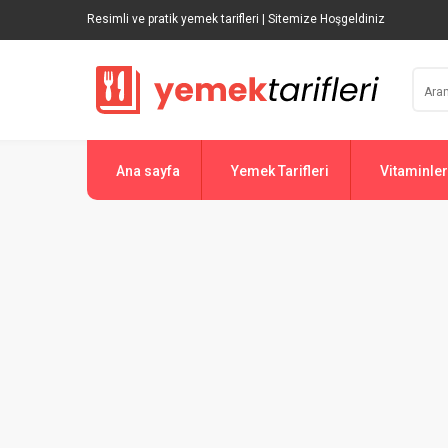
Resimli ve pratik yemek tarifleri | Sitemize Hoşgeldiniz
Ana sayfa
Yemek Tarifleri
Vitaminler