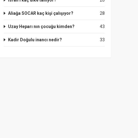
İsrail'i kaç ülke tanıyor?
20
Aliağa SOCAR kaç kişi çalışıyor?
28
Uzay Heparı nın çocuğu kimden?
43
Kadir Doğulu inancı nedir?
33