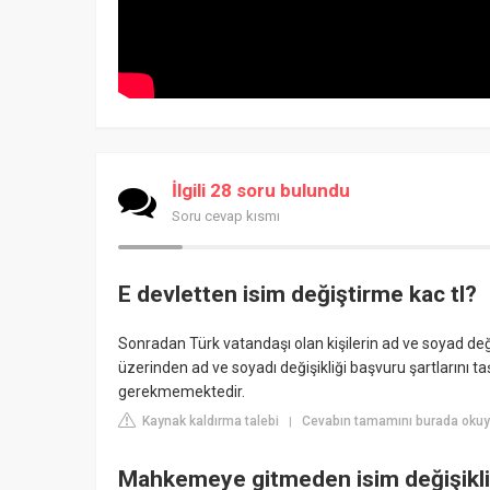
İlgili 28 soru bulundu
Soru cevap kısmı
E devletten isim değiştirme kac tl?
Sonradan Türk vatandaşı olan kişilerin ad ve soyad değ
üzerinden ad ve soyadı değişikliği başvuru şartlarını t
gerekmemektedir.
Kaynak kaldırma talebi
Cevabın tamamını burada okuyu
|
Mahkemeye gitmeden isim değişikliği