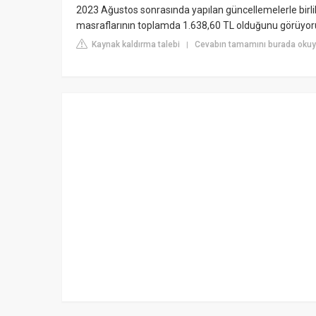
2023 Ağustos sonrasında yapılan güncellemelerle birl
masraflarının toplamda 1.638,60 TL olduğunu görüyor
Kaynak kaldırma talebi
Cevabın tamamını burada okuyu
|