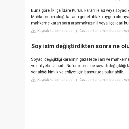
Buna göre İl/İlçe İdare Kurulu kararı ile ad veya soyadı
Mahkemenin aldığı kararla genel ahlaka uygun olmayan
mahkeme kararı şartı aranmaksızın il veya ilçe idari kur
Kaynak kaldırma talebi
Cevabın tamamını burada okuy
|
Soy isim değiştirdikten sonra ne ol
Soyadı değişikliği kararının gazetede ilanı ve mahkemen
ve ehliyetini alabilir. Nüfus idaresine soyadı değişikliğ
yer aldığı kimlik ve ehliyet için başvuruda bulunabilir.
Kaynak kaldırma talebi
Cevabın tamamını burada okuyu
|