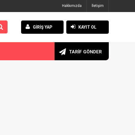
Hakkımızda
İletişim
GİRİŞ YAP
KAYIT OL
TARİF GÖNDER