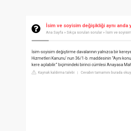
İsim ve soyisim değişikliği aynı anda 
Ana Sayfa
»
Sıkça sorulan sorular
» İsim ve soyisim
İsim-soyisim değiştirme davalarının yalnızca bir kereye
Hizmetleri Kanunu' nun 36/1-b. maddesinin “Aynı konuya
kere açılabilir.” biçimindeki birinci cümlesi Anayasa Mah
Kaynak kaldırma talebi
Cevabın tamamını burada okuyu
|