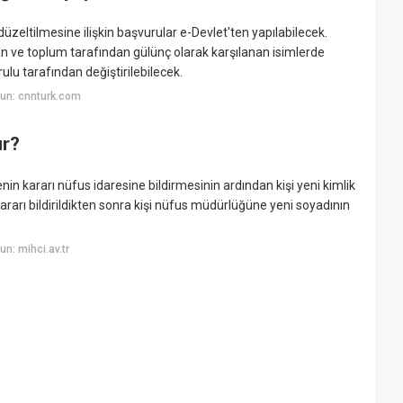
 düzeltilmesine ilişkin başvurular e-Devlet'ten yapılabilecek.
 ve toplum tarafından gülünç olarak karşılanan isimlerde
ulu tarafından değiştirilebilecek.
un: cnnturk.com
ur?
in kararı nüfus idaresine bildirmesinin ardından kişi yeni kimlik
i kararı bildirildikten sonra kişi nüfus müdürlüğüne yeni soyadının
n: mihci.av.tr