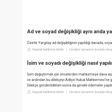
Ad ve soyad değişikliği aynı anda ya
Özetle Yargıtay ad değişikliğinin yapıldığı davada, soya
Kaynak kaldırma talebi
Cevabın tamamını burada okuyu
|
İsim ve soyadı değişikliği nasıl yapıl
İsim değiştirmek için öncelerden mahkemeye dava açm
ve ardından bu dilekçeyi Adliye Hukuk Mahkemesi'ne 
Dilekçe gönderildikten sonra da gerekli ödemeler yapı
Kaynak kaldırma talebi
Cevabın tamamını burada okuy
|