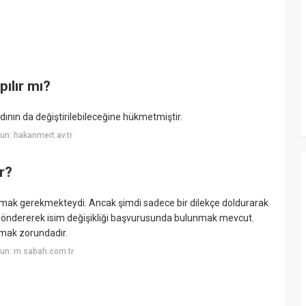
pılır mı?
dının da değiştirilebileceğine hükmetmiştir.
n: hakanmert.av.tr
ır?
ak gerekmekteydi. Ancak şimdi sadece bir dilekçe doldurarak
göndererek isim değişikliği başvurusunda bulunmak mevcut.
lmak zorundadır.
un: m.sabah.com.tr