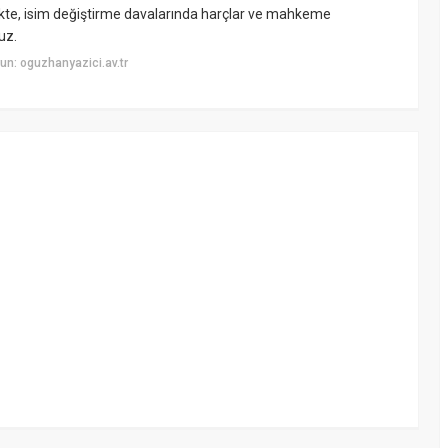
ikte, isim değiştirme davalarında harçlar ve mahkeme
uz.
n: oguzhanyazici.av.tr