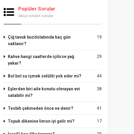
Popüler Sorular
Sıkça sorulan sorular
Çiğ tavuk buzdolabında kaç gün
19
saklanır?
Kahve hangi saatlerde içilirse yağ
29
yakar?
Bol bol su içmek selüliti yok eder mi?
44
Eşlerden biri aile konutu olmayan evi
38
satabilir mi?
Tesbih çekmeden önce ne denir?
41
Topuk dikenine limon iyi gelir mi?
17