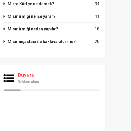
Mırra Kürtçe ne demek?
34
Mısır irmiği ne işe yarar?
41
Mısır irmiği neden yapılır?
18
Mısır nişastası ile baklava olur mu?
20
Duyuru
Reklam alanı