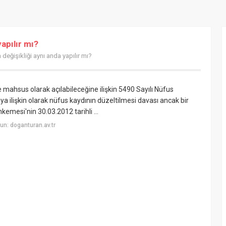
yapılır mı?
 değişikliği aynı anda yapılır mı?
 mahsus olarak açılabileceğine ilişkin 5490 Sayılı Nüfus
 ilişkin olarak nüfus kaydının düzeltilmesi davası ancak bir
kemesi'nin 30.03.2012 tarihli ...
n: doganturan.av.tr