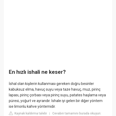
En hızlı ishali ne keser?
İshal olan kişilerin kullanması gereken doğru besinler
kabuksuz elma, havuç suyu veya taze havuç, muz, pirinç
lapası, pirinç çorbası veya pirinç suyu, patates haşlama veya
püresi, yoğurt ve ayrandır. İshale iyi gelen bir diğer yöntem
ise limonlu kahve yöntemidir.
Kaynak kaldırma talebi
Cevabın tamamını burada okuyun:
|