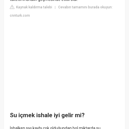
Kaynak kaldırma talebi
Cevabın tamamını burada okuyun:
|
cnnturk.com
Su içmek ishale iyi gelir mi?
İshalken sıvı kaybı çok olduğundan bol miktarda su