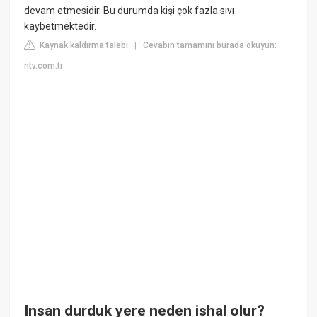
devam etmesidir. Bu durumda kişi çok fazla sıvı
kaybetmektedir.
Kaynak kaldırma talebi
Cevabın tamamını burada okuyun:
|
ntv.com.tr
Insan durduk yere neden ishal olur?