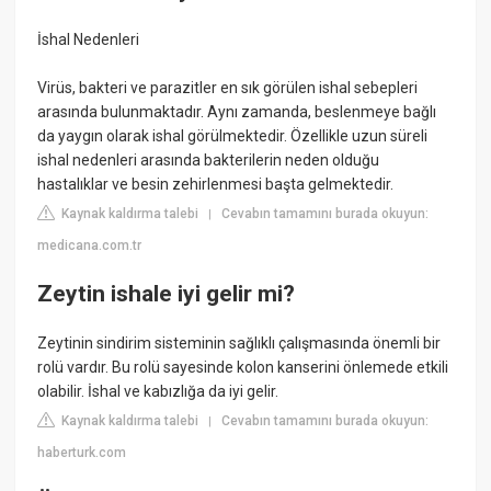
İshal Nedenleri
Virüs, bakteri ve parazitler en sık görülen ishal sebepleri
arasında bulunmaktadır. Aynı zamanda, beslenmeye bağlı
da yaygın olarak ishal görülmektedir. Özellikle uzun süreli
ishal nedenleri arasında bakterilerin neden olduğu
hastalıklar ve besin zehirlenmesi başta gelmektedir.
Kaynak kaldırma talebi
Cevabın tamamını burada okuyun:
|
medicana.com.tr
Zeytin ishale iyi gelir mi?
Zeytinin sindirim sisteminin sağlıklı çalışmasında önemli bir
rolü vardır. Bu rolü sayesinde kolon kanserini önlemede etkili
olabilir. İshal ve kabızlığa da iyi gelir.
Kaynak kaldırma talebi
Cevabın tamamını burada okuyun:
|
haberturk.com