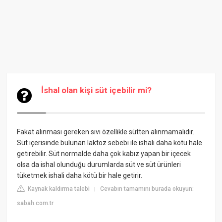
İshal olan kişi süt içebilir mi?
Fakat alınması gereken sıvı özellikle sütten alınmamalıdır.
Süt içerisinde bulunan laktoz sebebi ile ishali daha kötü hale
getirebilir. Süt normalde daha çok kabız yapan bir içecek
olsa da ishal olunduğu durumlarda süt ve süt ürünleri
tüketmek ishali daha kötü bir hale getirir.
Kaynak kaldırma talebi
Cevabın tamamını burada okuyun:
|
sabah.com.tr