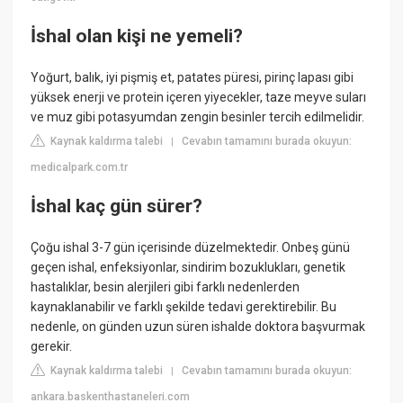
İshal olan kişi ne yemeli?
Yoğurt, balık, iyi pişmiş et, patates püresi, pirinç lapası gibi
yüksek enerji ve protein içeren yiyecekler, taze meyve suları
ve muz gibi potasyumdan zengin besinler tercih edilmelidir.
Kaynak kaldırma talebi
Cevabın tamamını burada okuyun:
|
medicalpark.com.tr
İshal kaç gün sürer?
Çoğu ishal 3-7 gün içerisinde düzelmektedir. Onbeş günü
geçen ishal, enfeksiyonlar, sindirim bozuklukları, genetik
hastalıklar, besin alerjileri gibi farklı nedenlerden
kaynaklanabilir ve farklı şekilde tedavi gerektirebilir. Bu
nedenle, on günden uzun süren ishalde doktora başvurmak
gerekir.
Kaynak kaldırma talebi
Cevabın tamamını burada okuyun:
|
ankara.baskenthastaneleri.com