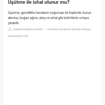
Üşütme ile ishal olunur mu?
Üşütme, genellikle havaların soğuması ile kişilerde; burun
akıntısı, boğaz ağrısı, ateş ve ishal gibi belirtilerle ortaya
çıkabilir.
Kaynak kaldırma talebi
Cevabın tamamını burada okuyun:
|
npistanbul.com