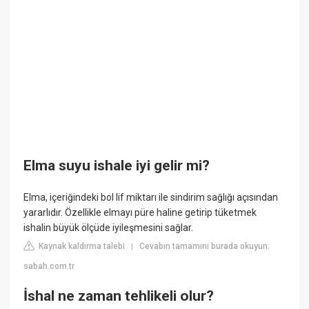
Elma suyu ishale iyi gelir mi?
Elma, içeriğindeki bol lif miktarı ile sindirim sağlığı açısından
yararlıdır. Özellikle elmayı püre haline getirip tüketmek
ishalin büyük ölçüde iyileşmesini sağlar.
Kaynak kaldırma talebi
Cevabın tamamını burada okuyun:
|
sabah.com.tr
İshal ne zaman tehlikeli olur?