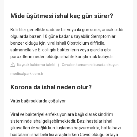
Mide üşütmesi ishal kaç gün sürer?
Belirtiler genellikle sadece bir veya iki gün sürer, ancak ciddi
olgularda bazen 10 güne kadar uzayabilir. Semptomlar
benzer olduğu için, viral ishali Clostridium difficile,
salmonella ve E. coli gibi bakterilerin veya giardia gibi
parazitlerin neden olduğu ishal ile karıştırmak kolaydır.
Kaynak kaldırma talebi
Cevabın tamamını burada okuyun:
|
medicalpark.com.tr
Korona da ishal neden olur?
Virüs bağırsaklarda çoğalıyor
Viral ve bakteriyel enfeksiyonlara bağlı olarak sindirim
sisteminde ishal gelişebilmektedir. Bazı hastalar ishal
şikayetleri ile sağlık kuruluşlarına başvurmakta, hatta bazı
hastaların ishal belirtisi araştırılırken Covid olduğu ortaya