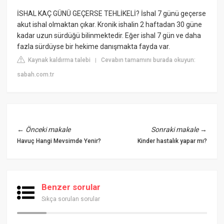
İSHAL KAÇ GÜNÜ GEÇERSE TEHLİKELİ? İshal 7 günü geçerse
akut ishal olmaktan çıkar. Kronik ishalin 2 haftadan 30 güne
kadar uzun sürdüğü bilinmektedir. Eğer ishal 7 gün ve daha
fazla sürdüyse bir hekime danışmakta fayda var.
Kaynak kaldırma talebi
Cevabın tamamını burada okuyun:
|
sabah.com.tr
←
Önceki makale
Sonraki makale
→
Havuç Hangi Mevsimde Yenir?
Kinder hastalık yapar mı?
Benzer sorular
Sıkça sorulan sorular