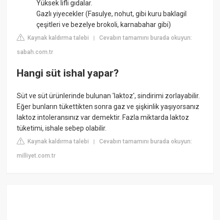
Yüksek lifli gıdalar.
Gazlı yiyecekler (Fasulye, nohut, gibi kuru baklagil
çeşitleri ve bezelye brokoli, karnabahar gibi)
Kaynak kaldırma talebi
Cevabın tamamını burada okuyun:
|
sabah.com.tr
Hangi süt ishal yapar?
Süt ve süt ürünlerinde bulunan 'laktoz', sindirimi zorlayabilir.
Eğer bunların tükettikten sonra gaz ve şişkinlik yaşıyorsanız
laktoz intoleransınız var demektir. Fazla miktarda laktoz
tüketimi, ishale sebep olabilir.
Kaynak kaldırma talebi
Cevabın tamamını burada okuyun:
|
milliyet.com.tr