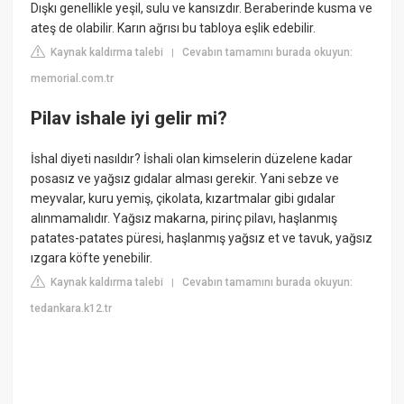
Dışkı genellikle yeşil, sulu ve kansızdır. Beraberinde kusma ve
ateş de olabilir. Karın ağrısı bu tabloya eşlik edebilir.
Kaynak kaldırma talebi
Cevabın tamamını burada okuyun:
|
memorial.com.tr
Pilav ishale iyi gelir mi?
İshal diyeti nasıldır? İshali olan kimselerin düzelene kadar
posasız ve yağsız gıdalar alması gerekir. Yani sebze ve
meyvalar, kuru yemiş, çikolata, kızartmalar gibi gıdalar
alınmamalıdır. Yağsız makarna, pirinç pilavı, haşlanmış
patates-patates püresi, haşlanmış yağsız et ve tavuk, yağsız
ızgara köfte yenebilir.
Kaynak kaldırma talebi
Cevabın tamamını burada okuyun:
|
tedankara.k12.tr