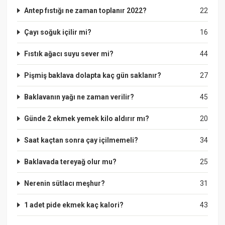
Antep fıstığı ne zaman toplanır 2022?
22
Çayı soğuk içilir mi?
16
Fıstık ağacı suyu sever mi?
44
Pişmiş baklava dolapta kaç gün saklanır?
27
Baklavanın yağı ne zaman verilir?
45
Günde 2 ekmek yemek kilo aldırır mı?
20
Saat kaçtan sonra çay içilmemeli?
34
Baklavada tereyağ olur mu?
25
Nerenin sütlacı meşhur?
31
1 adet pide ekmek kaç kalori?
43