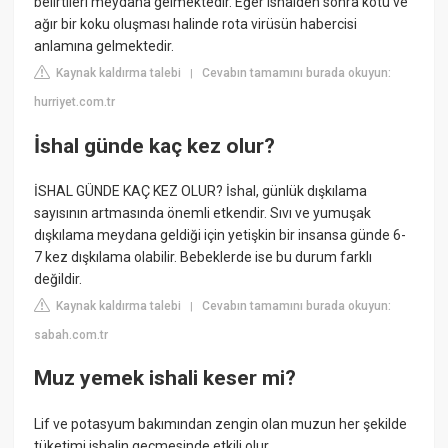
belirtileri meydana gelmektedir. Eğer ishalden sonra kötü ve
ağır bir koku oluşması halinde rota virüsün habercisi
anlamına gelmektedir.
Kaynak kaldırma talebi
Cevabın tamamını burada okuyun:
|
hurriyet.com.tr
İshal günde kaç kez olur?
İSHAL GÜNDE KAÇ KEZ OLUR? İshal, günlük dışkılama
sayısının artmasında önemli etkendir. Sıvı ve yumuşak
dışkılama meydana geldiği için yetişkin bir insansa günde 6-
7 kez dışkılama olabilir. Bebeklerde ise bu durum farklı
değildir.
Kaynak kaldırma talebi
Cevabın tamamını burada okuyun:
|
sabah.com.tr
Muz yemek ishali keser mi?
Lif ve potasyum bakımından zengin olan muzun her şekilde
tüketimi ishalin geçmesinde etkili olur.