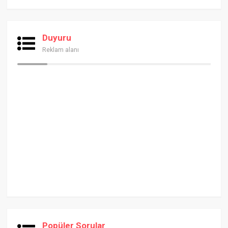
Duyuru
Reklam alanı
Popüler Sorular