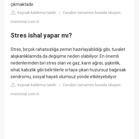
çıkmaktadır.
Kaynak kaldırma talebi
Cevabın tamamını burada okuyun:
|
memorial.com.tr
Stres ishal yapar mı?
Stres, birçok rahatsızlığa zemin hazırlayabildiği gibi, tuvalet
alışkanlıklarında da değişime neden olabiliyor. En önemli
nedenlerinden biri stres olan ve gaz, karın ağrısı, şişkinlik,
ishal, kabızlık gibi belirtilerle ortaya çıkan huzursuz bağırsak
sendromu, sosyal hayatı olumsuz yönde etkileyebiliyor.
Kaynak kaldırma talebi
Cevabın tamamını burada okuyun:
|
memorial.com.tr