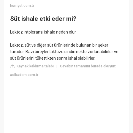
hurriyet.com.tr
Süt ishale etki eder mi?
Laktoz intoleransı ishale neden olur.
Laktoz, süt ve diğer süt ürünlerinde bulunan bir şeker
türüdür. Bazı bireyler laktozu sindirmekte zorlanabilirler ve
süt ürünlerini tükettikten sonra ishal olabilirler.
Kaynak kaldırma talebi
Cevabın tamamını burada okuyun:
|
acibadem.com.tr