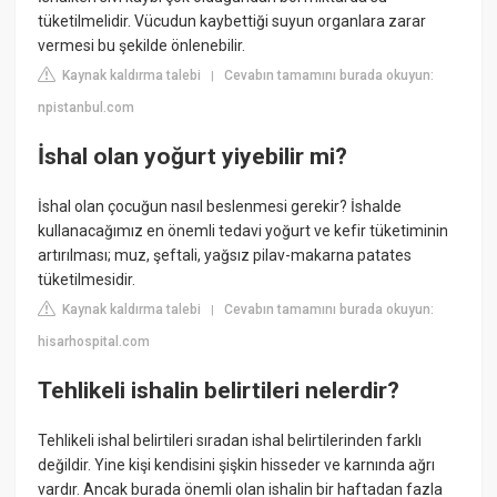
tüketilmelidir. Vücudun kaybettiği suyun organlara zarar
vermesi bu şekilde önlenebilir.
Kaynak kaldırma talebi
Cevabın tamamını burada okuyun:
|
npistanbul.com
İshal olan yoğurt yiyebilir mi?
İshal olan çocuğun nasıl beslenmesi gerekir? İshalde
kullanacağımız en önemli tedavi yoğurt ve kefir tüketiminin
artırılması; muz, şeftali, yağsız pilav-makarna patates
tüketilmesidir.
Kaynak kaldırma talebi
Cevabın tamamını burada okuyun:
|
hisarhospital.com
Tehlikeli ishalin belirtileri nelerdir?
Tehlikeli ishal belirtileri sıradan ishal belirtilerinden farklı
değildir. Yine kişi kendisini şişkin hisseder ve karnında ağrı
vardır. Ancak burada önemli olan ishalin bir haftadan fazla