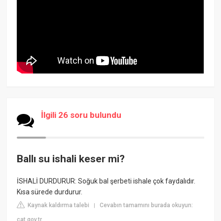
İlgili 26 soru bulundu
Ballı su ishali keser mi?
İSHALİ DURDURUR: Soğuk bal şerbeti ishale çok faydalıdır.
Kısa sürede durdurur.
Kaynak kaldırma talebi
Cevabın tamamını burada okuyun:
|
cat.gov.tr