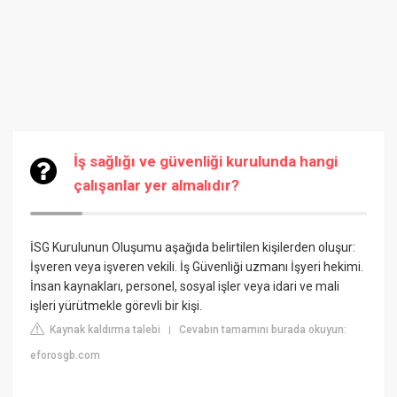
İş sağlığı ve güvenliği kurulunda hangi
çalışanlar yer almalıdır?
İSG Kurulunun Oluşumu aşağıda belirtilen kişilerden oluşur:
İşveren veya işveren vekili. İş Güvenliği uzmanı İşyeri hekimi.
İnsan kaynakları, personel, sosyal işler veya idari ve mali
işleri yürütmekle görevli bir kişi.
Kaynak kaldırma talebi
Cevabın tamamını burada okuyun:
|
eforosgb.com