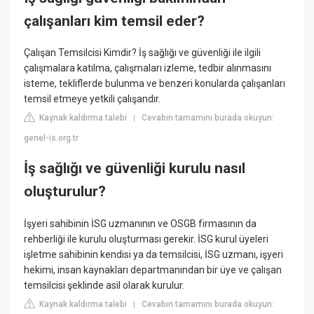
çalışanları kim temsil eder?
Çalışan Temsilcisi Kimdir? İş sağlığı ve güvenliği ile ilgili
çalışmalara katılma, çalışmaları izleme, tedbir alınmasını
isteme, tekliflerde bulunma ve benzeri konularda çalışanları
temsil etmeye yetkili çalışandır.
Kaynak kaldırma talebi
Cevabın tamamını burada okuyun:
|
genel-is.org.tr
İş sağlığı ve güvenliği kurulu nasıl
oluşturulur?
İşyeri sahibinin İSG uzmanının ve OSGB firmasının da
rehberliği ile kurulu oluşturması gerekir. İSG kurul üyeleri
işletme sahibinin kendisi ya da temsilcisi, İSG uzmanı, işyeri
hekimi, insan kaynakları departmanından bir üye ve çalışan
temsilcisi şeklinde asil olarak kurulur.
Kaynak kaldırma talebi
Cevabın tamamını burada okuyun:
|