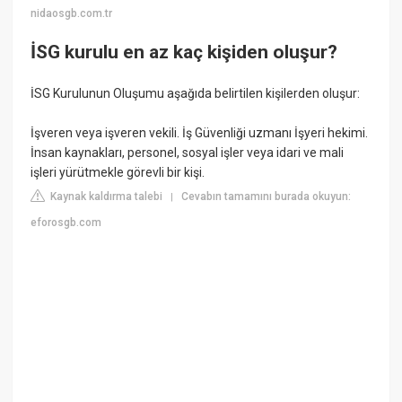
nidaosgb.com.tr
İSG kurulu en az kaç kişiden oluşur?
İSG Kurulunun Oluşumu aşağıda belirtilen kişilerden oluşur:
İşveren veya işveren vekili. İş Güvenliği uzmanı İşyeri hekimi.
İnsan kaynakları, personel, sosyal işler veya idari ve mali
işleri yürütmekle görevli bir kişi.
Kaynak kaldırma talebi
Cevabın tamamını burada okuyun:
|
eforosgb.com