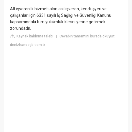
Alt işverenlik hizmeti alan asıl işveren, kendi işyeri ve
çalışanları için 6331 sayılı İş Sağlığı ve Güvenliği Kanunu
kapsamındaki tüm yükümlülüklerini yerine getirmek
zorundadır.
Kaynak kaldırma talebi
Cevabın tamamını burada okuyun:
|
denizhanosgb.com.tr