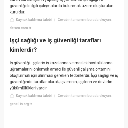
güvenliği ile ilgili çalışmalarda bulunmak üzere oluşturulan
kuruldur.
Kaynak kaldırma talebi
Cevabın tamamını burada okuyun:
|
detam.com.tr
Işçi sağlığı ve iş güvenliği tarafları
kimlerdir?
İş güvenliği; İşçilerin iş kazalarına ve meslek hastalıklarına
uğramalarını önlemek amacı ile güvenli çalışma ortamını
oluşturmak için alınması gereken tedbirlerdir. İşçi sağlığı ve iş
güvenliğinde taraflar olarak; işverenin, işçilerin ve devletin
yükümlülükleri vardır.
Kaynak kaldırma talebi
Cevabın tamamını burada okuyun:
|
genel-is.org.tr