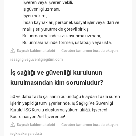
İşveren veya işveren vekili,
İş güvenliği uzmanı,
İşyeri hekimi,
İnsan kaynakları, personel, sosyal işler veya idari ve
mali işleri yürütmekle görevli bir kişi,
Bulunması halinde sivil savunma uzmanı,
Bulunması halinde formen, ustabaşı veya usta,
Kaynak kaldırma talebi
Cevabın tamamını burada okuyun:
|
issagligiveguvenligiegitim.com
İş sağlığı ve güvenliği kurulunun
kurulmasından kim sorumludur?
50 ve daha fazla çalışanın bulunduğu 6 aydan fazla süren
işlerin yapıldığı tüm işyerlerinde, İş Sağlığı Ve Güvenliği
Kurulu! İSG Kurulu oluşturma yükümlülüğü: İşveren!
Koordinasyon Asıl İşverence!
Kaynak kaldırma talebi
Cevabın tamamını burada okuyun:
|
isgk.sakarya.edu.tr