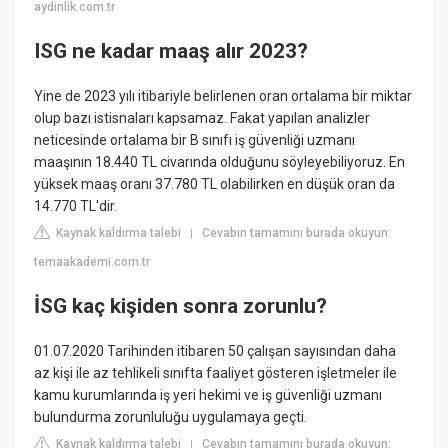
aydinlik.com.tr
ISG ne kadar maaş alır 2023?
Yine de 2023 yılı itibariyle belirlenen oran ortalama bir miktar
olup bazı istisnaları kapsamaz. Fakat yapılan analizler
neticesinde ortalama bir B sınıfı iş güvenliği uzmanı
maaşının 18.440 TL civarında olduğunu söyleyebiliyoruz. En
yüksek maaş oranı 37.780 TL olabilirken en düşük oran da
14.770 TL'dir.
Kaynak kaldırma talebi
Cevabın tamamını burada okuyun:
|
temaakademi.com.tr
İSG kaç kişiden sonra zorunlu?
01.07.2020 Tarihinden itibaren 50 çalışan sayısından daha
az kişi ile az tehlikeli sınıfta faaliyet gösteren işletmeler ile
kamu kurumlarında iş yeri hekimi ve iş güvenliği uzmanı
bulundurma zorunluluğu uygulamaya geçti.
Kaynak kaldırma talebi
Cevabın tamamını burada okuyun:
|