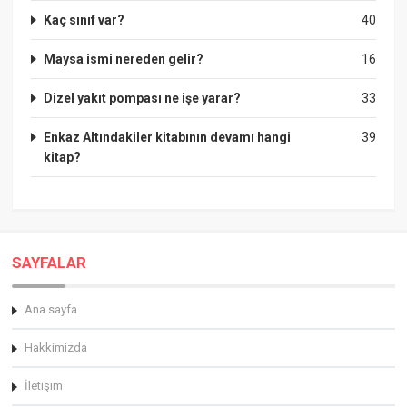
Kaç sınıf var?
40
Maysa ismi nereden gelir?
16
Dizel yakıt pompası ne işe yarar?
33
Enkaz Altındakiler kitabının devamı hangi
39
kitap?
SAYFALAR
Ana sayfa
Hakkimizda
İletişim