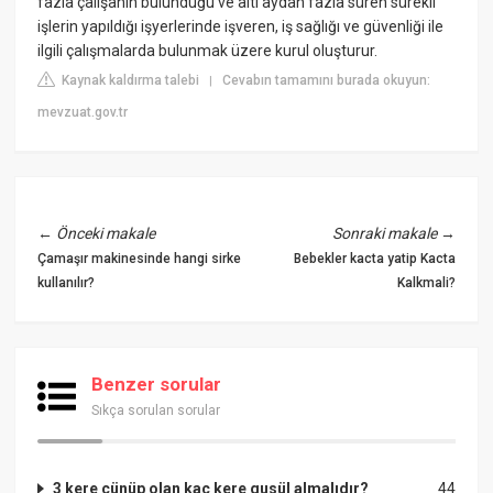
fazla çalışanın bulunduğu ve altı aydan fazla süren sürekli
işlerin yapıldığı işyerlerinde işveren, iş sağlığı ve güvenliği ile
ilgili çalışmalarda bulunmak üzere kurul oluşturur.
Kaynak kaldırma talebi
Cevabın tamamını burada okuyun:
|
mevzuat.gov.tr
←
Önceki makale
Sonraki makale
→
Çamaşır makinesinde hangi sirke
Bebekler kacta yatip Kacta
kullanılır?
Kalkmali?
Benzer sorular
Sıkça sorulan sorular
3 kere cünüp olan kaç kere gusül almalıdır?
44