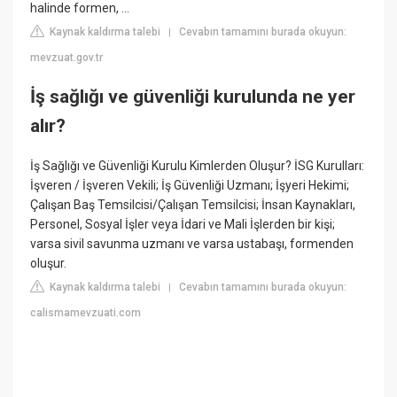
halinde formen, ...
Kaynak kaldırma talebi
Cevabın tamamını burada okuyun:
|
mevzuat.gov.tr
İş sağlığı ve güvenliği kurulunda ne yer
alır?
İş Sağlığı ve Güvenliği Kurulu Kimlerden Oluşur? İSG Kurulları:
İşveren / İşveren Vekili; İş Güvenliği Uzmanı; İşyeri Hekimi;
Çalışan Baş Temsilcisi/Çalışan Temsilcisi; İnsan Kaynakları,
Personel, Sosyal İşler veya İdari ve Mali İşlerden bir kişi;
varsa sivil savunma uzmanı ve varsa ustabaşı, formenden
oluşur.
Kaynak kaldırma talebi
Cevabın tamamını burada okuyun:
|
calismamevzuati.com