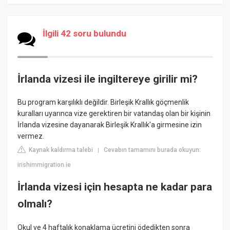
İlgili 42 soru bulundu
İrlanda vizesi ile ingiltereye girilir mi?
Bu program karşılıklı değildir. Birleşik Krallık göçmenlik
kuralları uyarınca vize gerektiren bir vatandaş olan bir kişinin
İrlanda vizesine dayanarak Birleşik Krallık'a girmesine izin
vermez.
Kaynak kaldırma talebi
Cevabın tamamını burada okuyun:
|
irishimmigration.ie
İrlanda vizesi için hesapta ne kadar para
olmalı?
Okul ve 4 haftalık konaklama ücretini ödedikten sonra