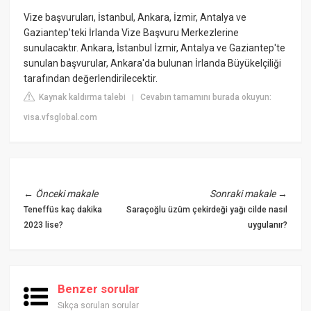
Vize başvuruları, İstanbul, Ankara, İzmir, Antalya ve
Gaziantep'teki İrlanda Vize Başvuru Merkezlerine
sunulacaktır. Ankara, İstanbul İzmir, Antalya ve Gaziantep'te
sunulan başvurular, Ankara'da bulunan İrlanda Büyükelçiliği
tarafından değerlendirilecektir.
Kaynak kaldırma talebi
Cevabın tamamını burada okuyun:
|
visa.vfsglobal.com
←
Önceki makale
Sonraki makale
→
Teneffüs kaç dakika
Saraçoğlu üzüm çekirdeği yağı cilde nasıl
2023 lise?
uygulanır?
Benzer sorular
Sıkça sorulan sorular