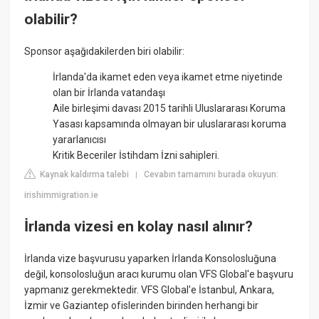
olabilir?
Sponsor aşağıdakilerden biri olabilir:
İrlanda'da ikamet eden veya ikamet etme niyetinde
olan bir İrlanda vatandaşı
Aile birleşimi davası 2015 tarihli Uluslararası Koruma
Yasası kapsamında olmayan bir uluslararası koruma
yararlanıcısı
Kritik Beceriler İstihdam İzni sahipleri.
Kaynak kaldırma talebi
Cevabın tamamını burada okuyun:
|
irishimmigration.ie
İrlanda vizesi en kolay nasıl alınır?
İrlanda vize başvurusu yaparken İrlanda Konsolosluğuna
değil, konsolosluğun aracı kurumu olan VFS Global'e başvuru
yapmanız gerekmektedir. VFS Global'e İstanbul, Ankara,
İzmir ve Gaziantep ofislerinden birinden herhangi bir