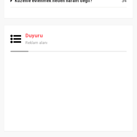
Kuzenle evlenmek neden haram değil?
34
Duyuru
Reklam alanı