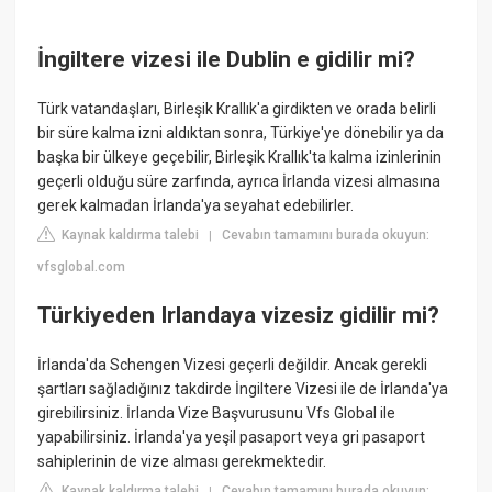
İngiltere vizesi ile Dublin e gidilir mi?
Türk vatandaşları, Birleşik Krallık'a girdikten ve orada belirli
bir süre kalma izni aldıktan sonra, Türkiye'ye dönebilir ya da
başka bir ülkeye geçebilir, Birleşik Krallık'ta kalma izinlerinin
geçerli olduğu süre zarfında, ayrıca İrlanda vizesi almasına
gerek kalmadan İrlanda'ya seyahat edebilirler.
Kaynak kaldırma talebi
Cevabın tamamını burada okuyun:
|
vfsglobal.com
Türkiyeden Irlandaya vizesiz gidilir mi?
İrlanda'da Schengen Vizesi geçerli değildir. Ancak gerekli
şartları sağladığınız takdirde İngiltere Vizesi ile de İrlanda'ya
girebilirsiniz. İrlanda Vize Başvurusunu Vfs Global ile
yapabilirsiniz. İrlanda'ya yeşil pasaport veya gri pasaport
sahiplerinin de vize alması gerekmektedir.
Kaynak kaldırma talebi
Cevabın tamamını burada okuyun:
|