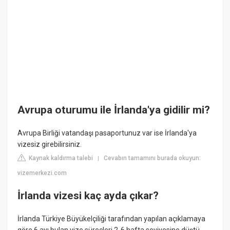
Avrupa oturumu ile İrlanda'ya gidilir mi?
Avrupa Birliği vatandaşı pasaportunuz var ise İrlanda'ya
vizesiz girebilirsiniz.
Kaynak kaldırma talebi
Cevabın tamamını burada okuyun:
|
vizemerkezi.com
İrlanda vizesi kaç ayda çıkar?
İrlanda Türkiye Büyükelçiliği tarafından yapılan açıklamaya