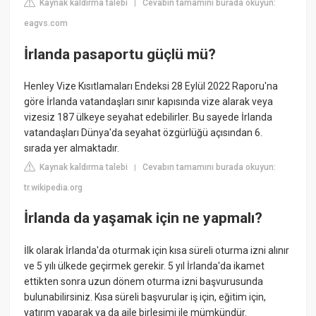
Kaynak kaldırma talebi
Cevabın tamamını burada okuyun:
|
eagvs.com
İrlanda pasaportu güçlü mü?
Henley Vize Kısıtlamaları Endeksi 28 Eylül 2022 Raporu'na
göre İrlanda vatandaşları sınır kapısında vize alarak veya
vizesiz 187 ülkeye seyahat edebilirler. Bu sayede İrlanda
vatandaşları Dünya'da seyahat özgürlüğü açısından 6.
sırada yer almaktadır.
Kaynak kaldırma talebi
Cevabın tamamını burada okuyun:
|
tr.wikipedia.org
İrlanda da yaşamak için ne yapmalı?
İlk olarak İrlanda'da oturmak için kısa süreli oturma izni alınır
ve 5 yılı ülkede geçirmek gerekir. 5 yıl İrlanda'da ikamet
ettikten sonra uzun dönem oturma izni başvurusunda
bulunabilirsiniz. Kısa süreli başvurular iş için, eğitim için,
yatırım yaparak ya da aile birleşimi ile mümkündür.