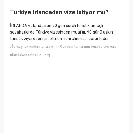
Türkiye Irlandadan vize istiyor mu?
İRLANDA vatandaşları 90 gün süreli turistik amaçlı
seyahatlerde Türkiye vizesinden muaftır. 90 günü aşkın
turistik ziyaretler için oturum izni alınması zorunludur.
Kaynak kaldırma talebi
Cevabın tamamını burada okuyun:
|
irlandakonsoloslugu.org