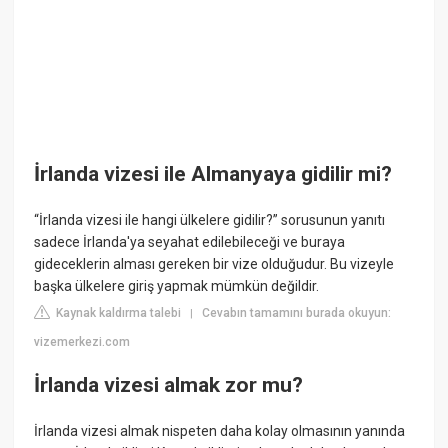
İrlanda vizesi ile Almanyaya gidilir mi?
“İrlanda vizesi ile hangi ülkelere gidilir?” sorusunun yanıtı
sadece İrlanda'ya seyahat edilebileceği ve buraya
gideceklerin alması gereken bir vize olduğudur. Bu vizeyle
başka ülkelere giriş yapmak mümkün değildir.
Kaynak kaldırma talebi
Cevabın tamamını burada okuyun:
|
vizemerkezi.com
İrlanda vizesi almak zor mu?
İrlanda vizesi almak nispeten daha kolay olmasının yanında