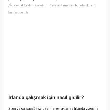
Kaynak kaldırma talebi
Cevabın tamamını burada okuyun:
|
hurriyet.com.tr
İrlanda çalışmak için nasıl gidilir?
Sizin ve çalışacağınız iş yerinin evrakları ile İrlanda vizesine