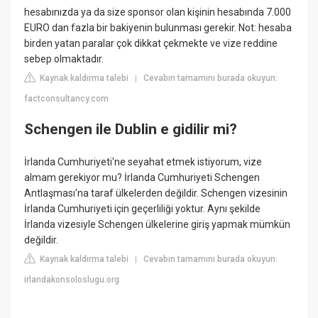
hesabınızda ya da size sponsor olan kişinin hesabında 7.000
EURO dan fazla bir bakiyenin bulunması gerekir. Not: hesaba
birden yatan paralar çok dikkat çekmekte ve vize reddine
sebep olmaktadır.
Kaynak kaldırma talebi
Cevabın tamamını burada okuyun:
|
factconsultancy.com
Schengen ile Dublin e gidilir mi?
İrlanda Cumhuriyeti'ne seyahat etmek istiyorum, vize
almam gerekiyor mu? İrlanda Cumhuriyeti Schengen
Antlaşması'na taraf ülkelerden değildir. Schengen vizesinin
İrlanda Cumhuriyeti için geçerliliği yoktur. Aynı şekilde
İrlanda vizesiyle Schengen ülkelerine giriş yapmak mümkün
değildir.
Kaynak kaldırma talebi
Cevabın tamamını burada okuyun:
|
irlandakonsoloslugu.org