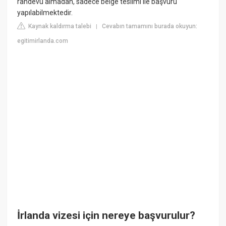
randevu almadan, sadece belge teslimi ile başvuru
yapılabilmektedir.
Kaynak kaldırma talebi
Cevabın tamamını burada okuyun:
|
egitimirlanda.com
İrlanda vizesi için nereye başvurulur?