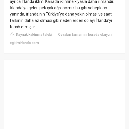
ayrıca İrlanda iklimi Kanada iklimine kıyasla daha ılımandır.
İrlanda'ya gelen pek çok öğrencimiz bu gibi sebeplerin
yanında, İrlanda'nın Türkiye'ye daha yakın olması ve saat
farkının daha az olması gibi nedenlerden dolayı İrlanda'yı
tercih etmiştir.
Kaynak kaldırma talebi
Cevabın tamamını burada okuyun:
|
egitimirlanda.com