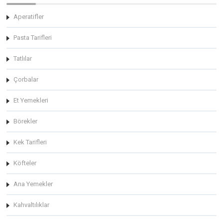
Aperatifler
Pasta Tarifleri
Tatlılar
Çorbalar
Et Yemekleri
Börekler
Kek Tarifleri
Köfteler
Ana Yemekler
Kahvaltılıklar