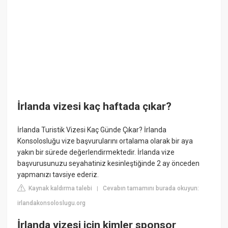
İrlanda vizesi kaç haftada çıkar?
İrlanda Turistik Vizesi Kaç Günde Çıkar? İrlanda
Konsolosluğu vize başvurularını ortalama olarak bir aya
yakın bir sürede değerlendirmektedir. İrlanda vize
başvurusunuzu seyahatiniz kesinleştiğinde 2 ay önceden
yapmanızı tavsiye ederiz.
Kaynak kaldırma talebi
Cevabın tamamını burada okuyun:
|
irlandakonsoloslugu.org
İrlanda vizesi için kimler sponsor