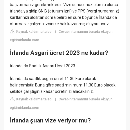
başvurmanız gerekmektedir. Vize sonucunuz olumlu olursa
İrlanda'ya gidip GNIB (oturum izni) ve PPS (vergi numaranız)
kartlarınızı aldıktan sonra belirtilen süre boyunca İrlanda'da
oturma ve çalışma izninize hak kazanmış oluyorsunuz.
Kaynak kaldırma talebi
Cevabın tamamını burada okuyun:
|
egitimirlanda.com
İrlanda Asgari ücret 2023 ne kadar?
İrlanda'da Saatlik Asgari Ücret 2023
İrlanda'da saatlik asgari ücret 11.30 Euro olarak
belirlenmiştir. Buna göre saati minimum 11.30 Euro olacak
şekilde çalıştığınız kadar ücretinizi alacaksınız.
Kaynak kaldırma talebi
Cevabın tamamını burada okuyun:
|
egitimirlanda.com
İrlanda şuan vize veriyor mu?