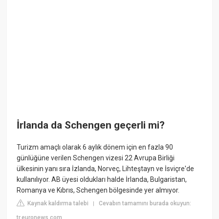
İrlanda da Schengen geçerli mi?
Turizm amaçlı olarak 6 aylık dönem için en fazla 90
günlüğüne verilen Schengen vizesi 22 Avrupa Birliği
ülkesinin yanı sıra İzlanda, Norveç, Lihteştayn ve İsviçre'de
kullanılıyor. AB üyesi oldukları halde İrlanda, Bulgaristan,
Romanya ve Kıbrıs, Schengen bölgesinde yer almıyor.
Kaynak kaldırma talebi
Cevabın tamamını burada okuyun:
|
tr.euronews.com