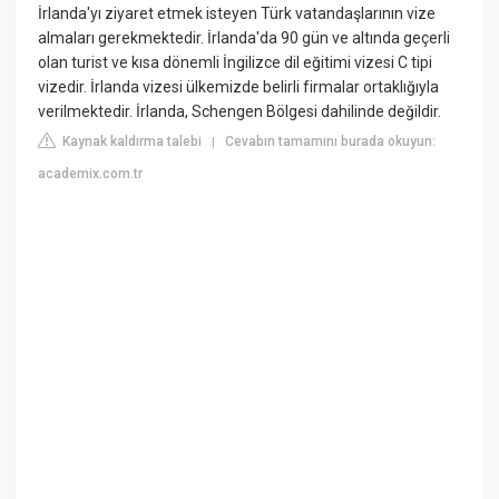
İrlanda'yı ziyaret etmek isteyen Türk vatandaşlarının vize
almaları gerekmektedir. İrlanda'da 90 gün ve altında geçerli
olan turist ve kısa dönemli İngilizce dil eğitimi vizesi C tipi
vizedir. İrlanda vizesi ülkemizde belirli firmalar ortaklığıyla
verilmektedir. İrlanda, Schengen Bölgesi dahilinde değildir.
Kaynak kaldırma talebi
Cevabın tamamını burada okuyun:
|
academix.com.tr