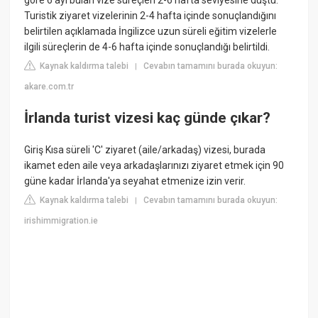
göre 6 ayı bulan vize süreçleri 2-6 hafta seviyesine düştü.
Turistik ziyaret vizelerinin 2-4 hafta içinde sonuçlandığını
belirtilen açıklamada İngilizce uzun süreli eğitim vizelerle
ilgili süreçlerin de 4-6 hafta içinde sonuçlandığı belirtildi.
Kaynak kaldırma talebi
Cevabın tamamını burada okuyun:
|
akare.com.tr
İrlanda turist vizesi kaç günde çıkar?
Giriş Kısa süreli 'C' ziyaret (aile/arkadaş) vizesi, burada
ikamet eden aile veya arkadaşlarınızı ziyaret etmek için 90
güne kadar İrlanda'ya seyahat etmenize izin verir.
Kaynak kaldırma talebi
Cevabın tamamını burada okuyun:
|
irishimmigration.ie