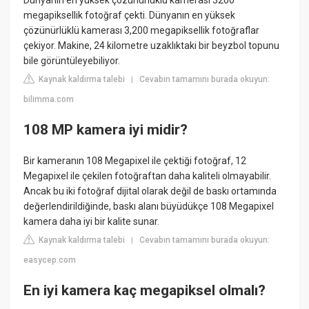
Dünyanın en yüksek çözünürlüklü kamerası 3200
megapiksellik fotoğraf çekti. Dünyanın en yüksek
çözünürlüklü kamerası 3,200 megapiksellik fotoğraflar
çekiyor. Makine, 24 kilometre uzaklıktaki bir beyzbol topunu
bile görüntüleyebiliyor.
Kaynak kaldırma talebi
Cevabın tamamını burada okuyun:
|
bilimma.com
108 MP kamera iyi midir?
Bir kameranın 108 Megapixel ile çektiği fotoğraf, 12
Megapixel ile çekilen fotoğraftan daha kaliteli olmayabilir.
Ancak bu iki fotoğraf dijital olarak değil de baskı ortamında
değerlendirildiğinde, baskı alanı büyüdükçe 108 Megapixel
kamera daha iyi bir kalite sunar.
Kaynak kaldırma talebi
Cevabın tamamını burada okuyun:
|
easycep.com
En iyi kamera kaç megapiksel olmalı?