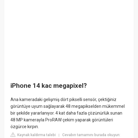
iPhone 14 kac megapixel?
Ana kameradaki gelişmiş dört pikselli sensör, çektiğiniz
görüntüye uyum sağlayarak 48 megapikselden mükemmel
bir şekilde yararlanıyor. 4 kat daha fazla çözünürlük sunan
48 MP kamerayla ProRAW çekim yaparak görüntüleri
özgürce kırpın.
Kaynak kaldırma talebi
Cevabın tamamını burada okuyun:
|