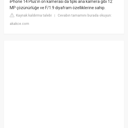
iPhone 14 Plus'ın ön kamerası da tıpkı ana kamera gibi 12
MP çözünürlüğe ve F/1.9 diyafram özelliklerine sahip.
Kaynak kaldırma talebi
Cevabın tamamını burada okuyun:
|
akakce.com