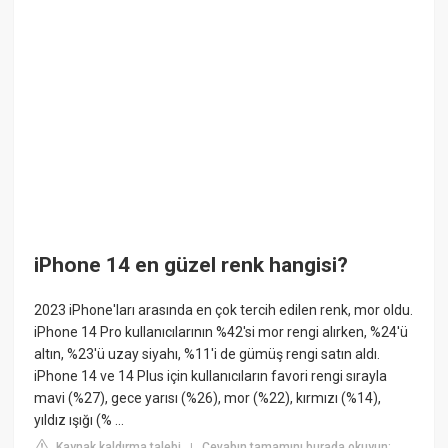
iPhone 14 en güzel renk hangisi?
2023 iPhone'ları arasında en çok tercih edilen renk, mor oldu.
iPhone 14 Pro kullanıcılarının %42'si mor rengi alırken, %24'ü
altın, %23'ü uzay siyahı, %11'i de gümüş rengi satın aldı.
iPhone 14 ve 14 Plus için kullanıcıların favori rengi sırayla
mavi (%27), gece yarısı (%26), mor (%22), kırmızı (%14),
yıldız ışığı (% ...
Kaynak kaldırma talebi
Cevabın tamamını burada okuyun:
|