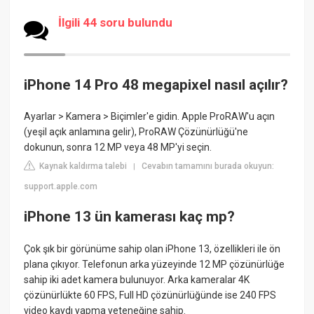
İlgili 44 soru bulundu
iPhone 14 Pro 48 megapixel nasıl açılır?
Ayarlar > Kamera > Biçimler'e gidin. Apple ProRAW'u açın
(yeşil açık anlamına gelir), ProRAW Çözünürlüğü'ne
dokunun, sonra 12 MP veya 48 MP'yi seçin.
Kaynak kaldırma talebi
Cevabın tamamını burada okuyun:
|
support.apple.com
iPhone 13 ün kamerası kaç mp?
Çok şık bir görünüme sahip olan iPhone 13, özellikleri ile ön
plana çıkıyor. Telefonun arka yüzeyinde 12 MP çözünürlüğe
sahip iki adet kamera bulunuyor. Arka kameralar 4K
çözünürlükte 60 FPS, Full HD çözünürlüğünde ise 240 FPS
video kaydı yapma yeteneğine sahip.