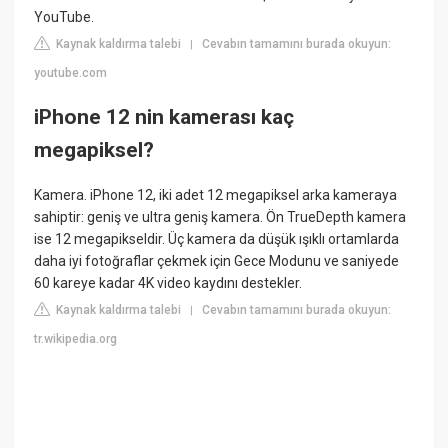
YouTube.
Kaynak kaldırma talebi
Cevabın tamamını burada okuyun:
|
youtube.com
iPhone 12 nin kamerası kaç
megapiksel?
Kamera. iPhone 12, iki adet 12 megapiksel arka kameraya
sahiptir: geniş ve ultra geniş kamera. Ön TrueDepth kamera
ise 12 megapikseldir. Üç kamera da düşük ışıklı ortamlarda
daha iyi fotoğraflar çekmek için Gece Modunu ve saniyede
60 kareye kadar 4K video kaydını destekler.
Kaynak kaldırma talebi
Cevabın tamamını burada okuyun:
|
tr.wikipedia.org