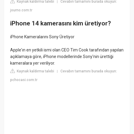
Kaynak kaldırma talebi
Cevabın tamamını burada okuyun:
|
journo.com.tr
iPhone 14 kamerasını kim üretiyor?
iPhone Kameralarını Sony Üretiyor
Apple'ın en yetkili ismi olan CEO Tim Cook tarafından yapılan
açıklamaya göre, iPhone modellerinde Sony'nin ürettiği
kameralara yer veriliyor.
Kaynak kaldırma talebi
Cevabın tamamını burada okuyun:
|
pchocasi.com.tr