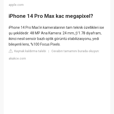
apple.com
iPhone 14 Pro Max kac megapixel?
iPhone 14 Pro Max'in kameralarının tam teknik özellikleri ise
şu şekildedir: 48 MP Ana Kamera: 24 mm, ƒ/1.78 diyafram,
ikinci nesil sensör bazlı optik görüntü stabilizasyonu, yedi
bileşenli lens, %100 Focus Pixels.
Kaynak kaldırma talebi
Cevabın tamamını burada okuyun:
|
akakce.com