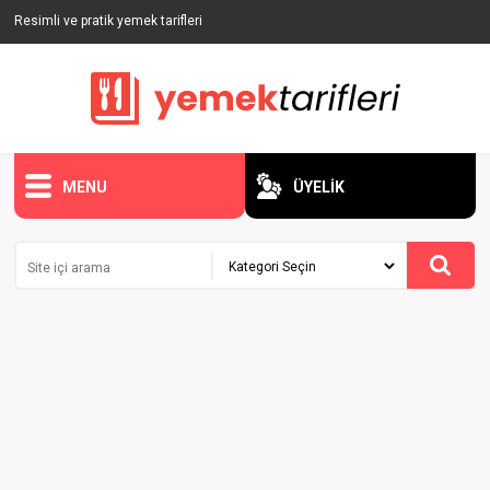
Resimli ve pratik yemek tarifleri
MENU
ÜYELİK