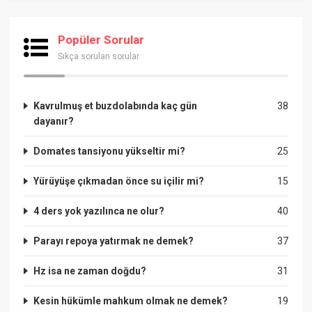
Popüler Sorular
Sıkça sorulan sorular
Kavrulmuş et buzdolabında kaç gün
38
dayanır?
Domates tansiyonu yükseltir mi?
25
Yürüyüşe çıkmadan önce su içilir mi?
15
4 ders yok yazılınca ne olur?
40
Parayı repoya yatırmak ne demek?
37
Hz isa ne zaman doğdu?
31
Kesin hükümle mahkum olmak ne demek?
19