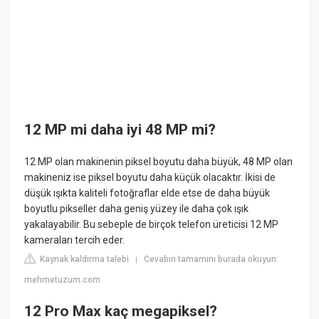
12 MP mi daha iyi 48 MP mi?
12 MP olan makinenin piksel boyutu daha büyük, 48 MP olan
makineniz ise piksel boyutu daha küçük olacaktır. İkisi de
düşük ışıkta kaliteli fotoğraflar elde etse de daha büyük
boyutlu pikseller daha geniş yüzey ile daha çok ışık
yakalayabilir. Bu sebeple de birçok telefon üreticisi 12 MP
kameraları tercih eder.
Kaynak kaldırma talebi
Cevabın tamamını burada okuyun:
|
mehmetuzum.com
12 Pro Max kaç megapiksel?