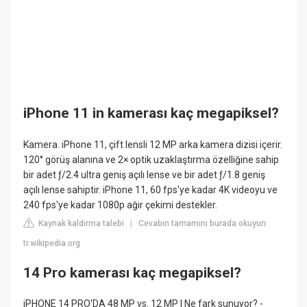
iPhone 11 in kamerası kaç megapiksel?
Kamera. iPhone 11, çift lensli 12 MP arka kamera dizisi içerir.
120° görüş alanına ve 2× optik uzaklaştırma özelliğine sahip
bir adet ƒ/2.4 ultra geniş açılı lense ve bir adet ƒ/1.8 geniş
açılı lense sahiptir. iPhone 11, 60 fps'ye kadar 4K videoyu ve
240 fps'ye kadar 1080p ağır çekimi destekler.
Kaynak kaldırma talebi
Cevabın tamamını burada okuyun:
|
tr.wikipedia.org
14 Pro kamerası kaç megapiksel?
iPHONE 14 PRO'DA 48 MP vs. 12 MP | Ne fark sunuyor? -