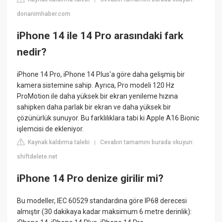
donanimhaber.com
iPhone 14 ile 14 Pro arasındaki fark
nedir?
iPhone 14 Pro, iPhone 14 Plus'a göre daha gelişmiş bir
kamera sistemine sahip. Ayrıca, Pro modeli 120 Hz
ProMotion ile daha yüksek bir ekran yenileme hızına
sahipken daha parlak bir ekran ve daha yüksek bir
çözünürlük sunuyor. Bu farklılıklara tabi ki Apple A16 Bionic
işlemcisi de ekleniyor.
Kaynak kaldırma talebi
Cevabın tamamını burada okuyun:
|
shiftdelete.net
iPhone 14 Pro denize girilir mi?
Bu modeller, IEC 60529 standardına göre IP68 derecesi
almıştır (30 dakikaya kadar maksimum 6 metre derinlik):