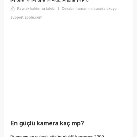
iPhone 14. iPhone 14 Plus. iPhone 14 Pro.
Kaynak kaldırma talebi
Cevabın tamamını burada okuyun:
|
support.apple.com
En güçlü kamera kaç mp?