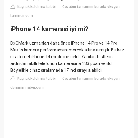
Kaynak kaldırma talebi
Cevabın tamamını burada okuyun:
|
tamindir.com
iPhone 14 kamerasi iyi mi?
DxOMark uzmanları daha önce iPhone 14 Pro ve 14 Pro
Max'in kamera performansını mercek altına almıştı. Bu kez
sıra temel iPhone 14 modeline geldi. Yapılan testlerin
ardından akıllı telefonun kamerasına 133 puan verildi.
Böylelikle cihaz sıralamada 17'inci sırayı alabildi.
Kaynak kaldırma talebi
Cevabın tamamını burada okuyun:
|
donanimhaber.com