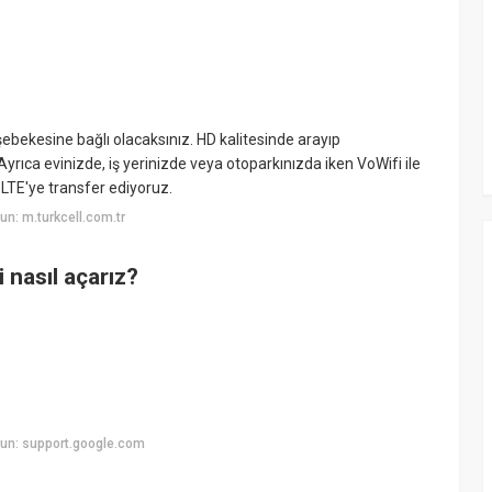
şebekesine bağlı olacaksınız. HD kalitesinde arayıp
yrıca evinizde, iş yerinizde veya otoparkınızda iken VoWifi ile
oLTE'ye transfer ediyoruz.
n: m.turkcell.com.tr
 nasıl açarız?
un: support.google.com