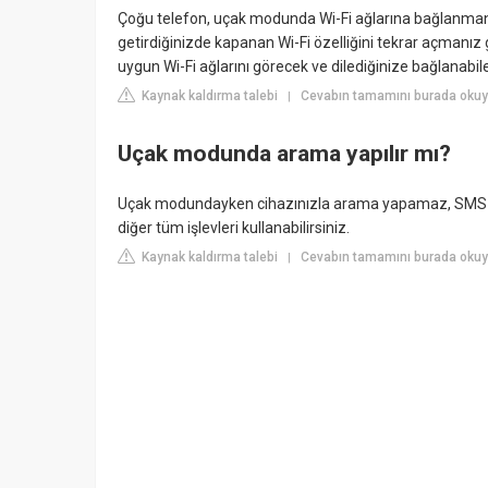
Çoğu telefon, uçak modunda Wi-Fi ağlarına bağlanmanız
getirdiğinizde kapanan Wi-Fi özelliğini tekrar açmanız
uygun Wi-Fi ağlarını görecek ve dilediğinize bağlanabil
Kaynak kaldırma talebi
Cevabın tamamını burada okuyu
|
Uçak modunda arama yapılır mı?
Uçak modundayken cihazınızla arama yapamaz, SMS m
diğer tüm işlevleri kullanabilirsiniz.
Kaynak kaldırma talebi
Cevabın tamamını burada oku
|