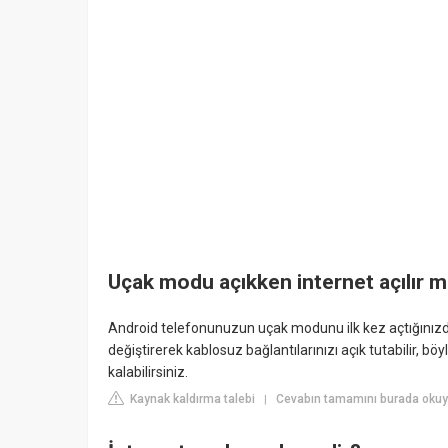
Uçak modu açıkken internet açılır m
Android telefonunuzun uçak modunu ilk kez açtığınızda 
değiştirerek kablosuz bağlantılarınızı açık tutabilir, böy
kalabilirsiniz.
Kaynak kaldırma talebi
Cevabın tamamını burada okuy
|