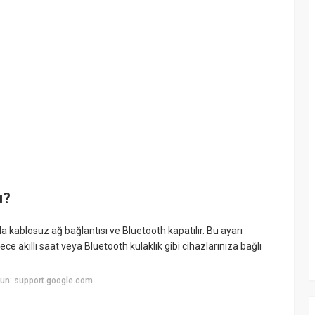
ı?
kablosuz ağ bağlantısı ve Bluetooth kapatılır. Bu ayarı
lece akıllı saat veya Bluetooth kulaklık gibi cihazlarınıza bağlı
un: support.google.com