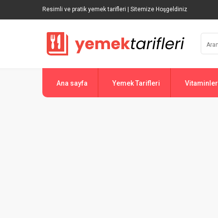
Resimli ve pratik yemek tarifleri | Sitemize Hoşgeldiniz
Ana sayfa
Yemek Tarifleri
Vitaminler