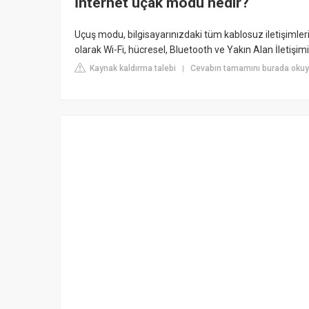
İnternet uçak modu nedir?
Uçuş modu, bilgisayarınızdaki tüm kablosuz iletişimleri 
olarak Wi-Fi, hücresel, Bluetooth ve Yakın Alan İletişimi 
Kaynak kaldırma talebi
Cevabın tamamını burada okuy
|