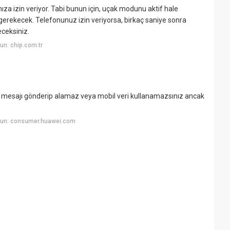
a izin veriyor. Tabi bunun için, uçak modunu aktif hale
 gerekecek. Telefonunuz izin veriyorsa, birkaç saniye sonra
eceksiniz.
n: chip.com.tr
esajı gönderip alamaz veya mobil veri kullanamazsınız ancak
yun: consumer.huawei.com