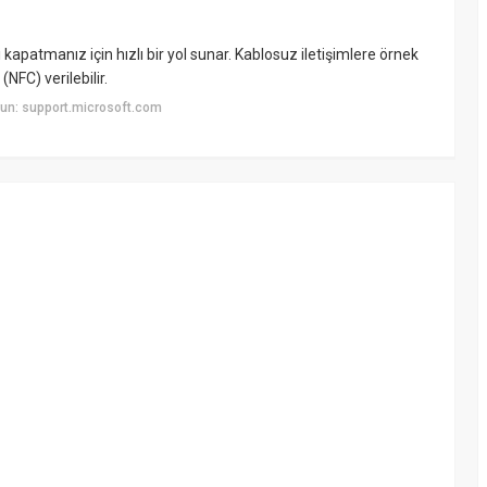
kapatmanız için hızlı bir yol sunar. Kablosuz iletişimlere örnek
(NFC) verilebilir.
un: support.microsoft.com