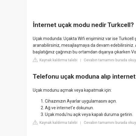
İnternet uçak modu nedir Turkcell?
Uçak modunda: Uçakta Wifi erişiminiz var ise Turkcell 
aranabilirsiniz, mesajlaşmaya da devam edebilirsiniz. A
başlatığınız çağrınızı bu ortamdan dışarıya çıkarken V
Kaynak kaldırma talebi
Cevabın tamamını burada okuyu
|
Telefonu uçak moduna alıp interneti
Uçak modunu açmak veya kapatmak için:
Cihazınızın Ayarlar uygulamasını açın.
Ağ ve internet'e dokunun.
Uçak modu'nu açık veya kapalı duruma getirin.
Kaynak kaldırma talebi
Cevabın tamamını burada okuy
|