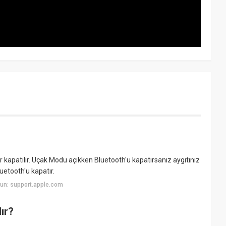
r kapatılır. Uçak Modu açıkken Bluetooth'u kapatırsanız aygıtınız
uetooth'u kapatır.
un: support.apple.com
ır?