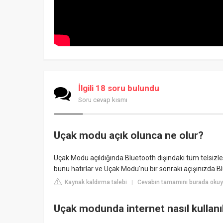
İlgili 18 soru bulundu
Soru cevap kısmı
Uçak modu açık olunca ne olur?
Uçak Modu açıldığında Bluetooth dışındaki tüm telsizle
bunu hatırlar ve Uçak Modu'nu bir sonraki açışınızda Bl
Kaynak kaldırma talebi
Cevabın tamamını burada okuy
|
Uçak modunda internet nasıl kullanıl