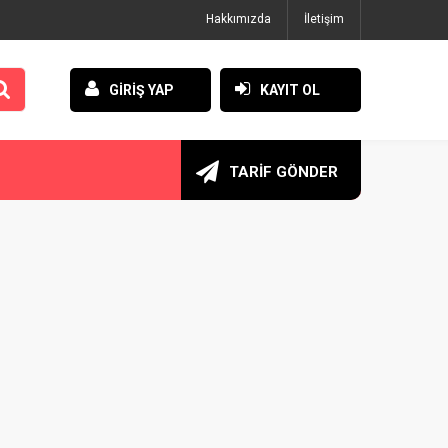
Hakkımızda
İletişim
GİRİŞ YAP
KAYIT OL
TARİF GÖNDER