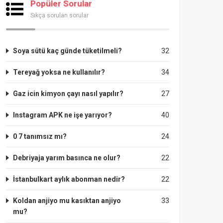
Popüler Sorular
Sıkça sorulan sorular
Soya sütü kaç günde tüketilmeli?
32
Tereyağ yoksa ne kullanılır?
34
Gaz icin kimyon çayı nasıl yapılır?
27
Instagram APK ne işe yarıyor?
40
0 7 tanımsız mı?
24
Debriyaja yarım basınca ne olur?
22
İstanbulkart aylık abonman nedir?
22
Koldan anjiyo mu kasıktan anjiyo
33
mu?