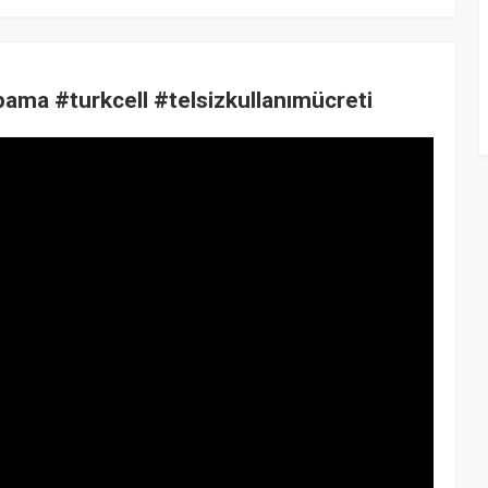
Kapama #turkcell #telsizkullanımücreti