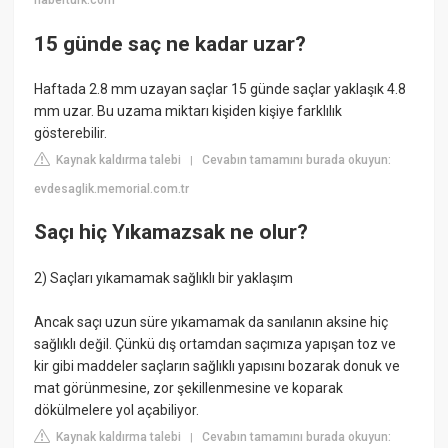
haberturk.com
15 günde saç ne kadar uzar?
Haftada 2.8 mm uzayan saçlar 15 günde saçlar yaklaşık 4.8
mm uzar. Bu uzama miktarı kişiden kişiye farklılık
gösterebilir.
Kaynak kaldırma talebi
Cevabın tamamını burada okuyun:
|
evdesaglik.memorial.com.tr
Saçı hiç Yıkamazsak ne olur?
2) Saçları yıkamamak sağlıklı bir yaklaşım
Ancak saçı uzun süre yıkamamak da sanılanın aksine hiç
sağlıklı değil. Çünkü dış ortamdan saçımıza yapışan toz ve
kir gibi maddeler saçların sağlıklı yapısını bozarak donuk ve
mat görünmesine, zor şekillenmesine ve koparak
dökülmelere yol açabiliyor.
Kaynak kaldırma talebi
Cevabın tamamını burada okuyun:
|