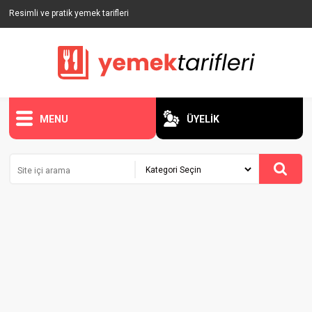
Resimli ve pratik yemek tarifleri
MENU
ÜYELİK