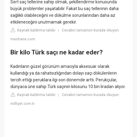
Sert saç tellerine sahip olmak, şekillendirme konusunda
büyük problemler yaşatabilir. Fakat bu saç tellerinin daha
sağlıklı olabileceğini ve dökülme sorunlarından daha az
etkileneceğini unutmamak gerekir.
Kaynak kaldırma talebi
Cevabın tamamını burada okuyun:
|
menhane.com
Bir kilo Türk saçı ne kadar eder?
Kadınların güzel görünüm amacıyla aksesuar olarak
kullandığı ya da rahatsızlığından dolayı saçı dökülenlerin
tercih ettiği peruklara ilgi son dönemde arttı. Perukçular,
dünyaca üne sahip Türk saçının kilosunu 10 bin liradan alıyor.
Kaynak kaldırma talebi
Cevabın tamamını burada okuyun:
|
milliyet.com.tr