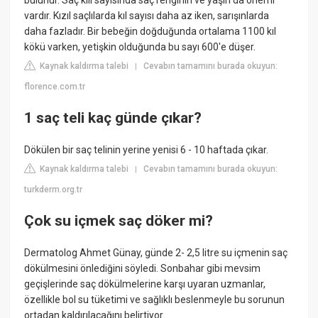
bulunur. Saç kılı sayısında saç renginin ve yaşın da önemi
vardır. Kızıl saçlılarda kıl sayısı daha az iken, sarışınlarda
daha fazladır. Bir bebeğin doğduğunda ortalama 1100 kıl
kökü varken, yetişkin olduğunda bu sayı 600'e düşer.
Kaynak kaldırma talebi
Cevabın tamamını burada okuyun:
|
florence.com.tr
1 saç teli kaç günde çıkar?
Dökülen bir saç telinin yerine yenisi 6 - 10 haftada çıkar.
Kaynak kaldırma talebi
Cevabın tamamını burada okuyun:
|
turkderm.org.tr
Çok su içmek saç döker mi?
Dermatolog Ahmet Günay, günde 2- 2,5 litre su içmenin saç
dökülmesini önlediğini söyledi. Sonbahar gibi mevsim
geçişlerinde saç dökülmelerine karşı uyaran uzmanlar,
özellikle bol su tüketimi ve sağlıklı beslenmeyle bu sorunun
ortadan kaldırılacağını belirtiyor.