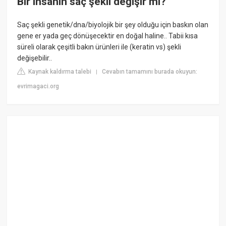
Bir insanın saç şekli değişir mi?
Saç şekli genetik/dna/biyolojik bir şey olduğu için baskın olan
gene er yada geç dönüşecektir en doğal haline.. Tabii kısa
süreli olarak çeşitli bakın ürünleri ile (keratin vs) şekli
değişebilir..
Kaynak kaldırma talebi
Cevabın tamamını burada okuyun:
|
evrimagaci.org