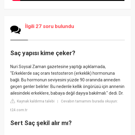
İlgili 27 soru bulundu
Saç yapısı kime çeker?
Nuri Soysal Zaman gazetesine yaptığı açıklamada,
"Erkeklerde saç oranı testosteron (erkeklik) hormonuna
bağlı. Bu hormonun seviyesini yüzde 90 oranında anneden
geçen genler belirler. Bu nedenle kellik öngörüsü için annenin
ailesindeki erkeklere, babaya değil dayıya bakılmalı." dedi. Dr.
Kaynak kaldırma talebi
Cevabın tamamını burada okuyun:
|
t24.com.tr
Sert Saç şekil alır mı?