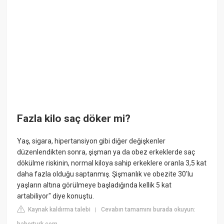
Fazla kilo saç döker mi?
Yaş, sigara, hipertansiyon gibi diğer değişkenler
düzenlendikten sonra, şişman ya da obez erkeklerde saç
dökülme riskinin, normal kiloya sahip erkeklere oranla 3,5 kat
daha fazla olduğu saptanmış. Şişmanlık ve obezite 30'lu
yaşların altına görülmeye başladığında kellik 5 kat
artabiliyor" diye konuştu.
Kaynak kaldırma talebi
Cevabın tamamını burada okuyun:
|