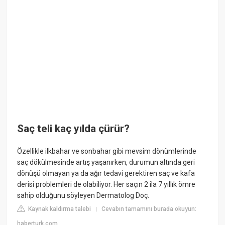
Saç teli kaç yılda çürür?
Özellikle ilkbahar ve sonbahar gibi mevsim dönümlerinde
saç dökülmesinde artış yaşanırken, durumun altında geri
dönüşü olmayan ya da ağır tedavi gerektiren saç ve kafa
derisi problemleri de olabiliyor. Her saçın 2 ila 7 yıllık ömre
sahip olduğunu söyleyen Dermatolog Doç.
Kaynak kaldırma talebi
Cevabın tamamını burada okuyun:
|
haberturk.com