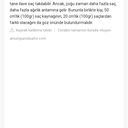
tane ilave saç takılabilir. Ancak, çoğu zaman daha fazla saç,
daha fazla ağırlık anlamına gelir. Bununla birlikte kişi, 50
cm'lik (100gr) saç kaynağının, 20 cm'lik (100gr) saçlardan
farklı olacağını da göz önünde bulundurmalıdır.
Kaynak kaldırma talebi
Cevabın tamamını burada okuyun:
|
atriumpariskuafor.com