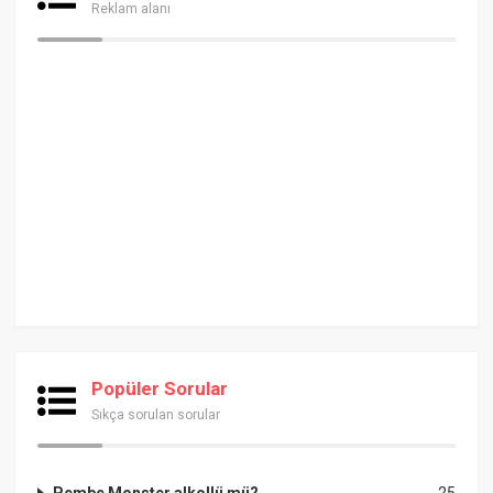
Reklam alanı
Popüler Sorular
Sıkça sorulan sorular
Pembe Monster alkollü mü?
25