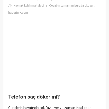
Kaynak kaldırma talebi
Cevabın tamamını burada okuyun:
|
haberturk.com
Telefon saç döker mi?
Gençlerin hayatında çok fazla yer ve zaman işgal eden,