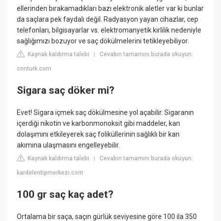
ellerinden bırakamadıkları bazı elektronik aletler var ki bunlar
da saçlara pek faydalı değil. Radyasyon yayan cihazlar, cep
telefonları, bilgisayarlar vs. elektromanyetik kirlilik nedeniyle
sağlığımızı bozuyor ve saç dökülmelerini tetikleyebiliyor.
Kaynak kaldırma talebi
Cevabın tamamını burada okuyun:
|
cnnturk.com
Sigara saç döker mi?
Evet! Sigara içmek saç dökülmesine yol açabilir. Sigaranın
içerdiği nikotin ve karbonmonoksit gibi maddeler, kan
dolaşımını etkileyerek saç foliküllerinin sağlıklı bir kan
akımına ulaşmasını engelleyebilir.
Kaynak kaldırma talebi
Cevabın tamamını burada okuyun:
|
kardelentipmerkezi.com
100 gr saç kaç adet?
Ortalama bir saça, saçın gürlük seviyesine göre 100 ila 350