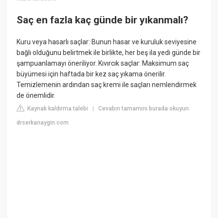
Saç en fazla kaç günde bir yıkanmalı?
Kuru veya hasarlı saçlar: Bunun hasar ve kuruluk seviyesine
bağlı olduğunu belirtmek ile birlikte, her beş ila yedi günde bir
şampuanlamayı öneriliyor. Kıvırcık saçlar: Maksimum saç
büyümesi için haftada bir kez saç yıkama önerilir.
Temizlemenin ardından saç kremi ile saçları nemlendirmek
de önemlidir.
Kaynak kaldırma talebi
Cevabın tamamını burada okuyun:
|
drserkanaygin.com