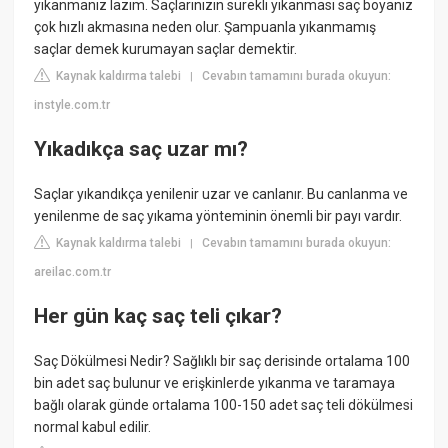
yıkanmanız lazım. Saçlarınızın sürekli yıkanması saç boyanız
çok hızlı akmasına neden olur. Şampuanla yıkanmamış
saçlar demek kurumayan saçlar demektir.
Kaynak kaldırma talebi
Cevabın tamamını burada okuyun:
|
instyle.com.tr
Yıkadıkça saç uzar mı?
Saçlar yıkandıkça yenilenir uzar ve canlanır. Bu canlanma ve
yenilenme de saç yıkama yönteminin önemli bir payı vardır.
Kaynak kaldırma talebi
Cevabın tamamını burada okuyun:
|
areilac.com.tr
Her gün kaç saç teli çıkar?
Saç Dökülmesi Nedir? Sağlıklı bir saç derisinde ortalama 100
bin adet saç bulunur ve erişkinlerde yıkanma ve taramaya
bağlı olarak günde ortalama 100-150 adet saç teli dökülmesi
normal kabul edilir.