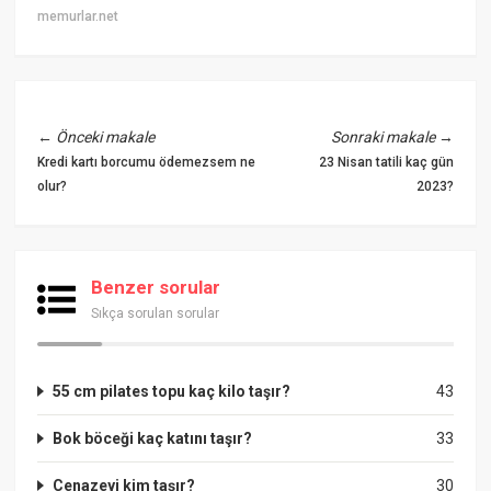
memurlar.net
←
Önceki makale
Sonraki makale
→
Kredi kartı borcumu ödemezsem ne
23 Nisan tatili kaç gün
olur?
2023?
Benzer sorular
Sıkça sorulan sorular
55 cm pilates topu kaç kilo taşır?
43
Bok böceği kaç katını taşır?
33
Cenazeyi kim taşır?
30