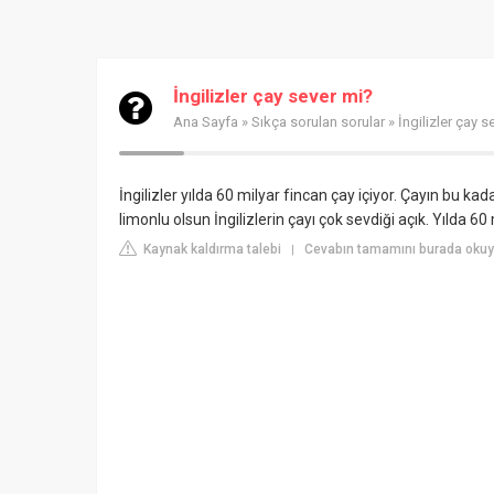
İngilizler çay sever mi?
Ana Sayfa
»
Sıkça sorulan sorular
» İngilizler çay s
İngilizler yılda 60 milyar fincan çay içiyor. Çayın bu ka
limonlu olsun İngilizlerin çayı çok sevdiği açık. Yılda 60 
Kaynak kaldırma talebi
Cevabın tamamını burada oku
|