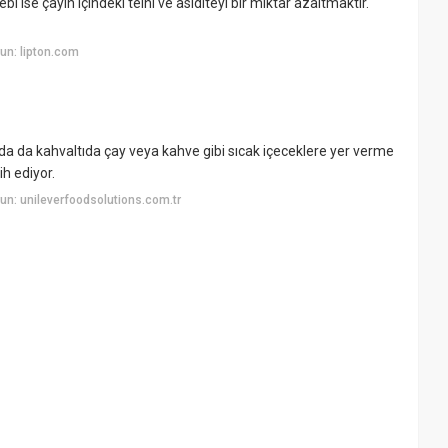
i ise çayın içindeki teini ve asiditeyi bir miktar azaltmaktır.
un: lipton.com
a da kahvaltıda çay veya kahve gibi sıcak içeceklere yer verme
ih ediyor.
n: unileverfoodsolutions.com.tr