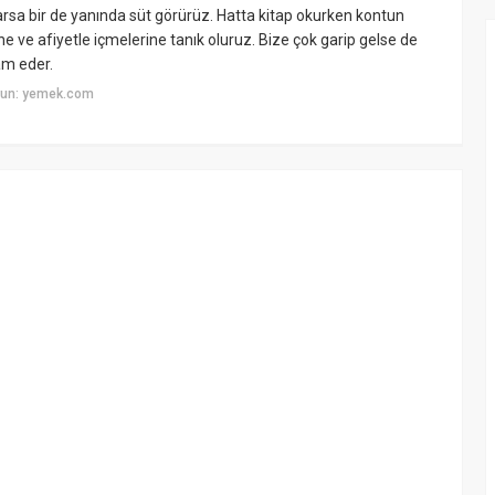
 varsa bir de yanında süt görürüz. Hatta kitap okurken kontun
ne ve afiyetle içmelerine tanık oluruz. Bize çok garip gelse de
vam eder.
yun: yemek.com