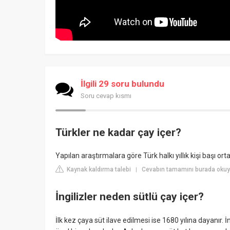
İlgili 29 soru bulundu
Soru cevap kısmı
Türkler ne kadar çay içer?
Yapılan araştırmalara göre Türk halkı yıllık kişi başı o
Kaynak kaldırma talebi
Cevabın tamamını burada okuy
|
İngilizler neden sütlü çay içer?
İlk kez çaya süt ilave edilmesi ise 1680 yılına dayanır. 