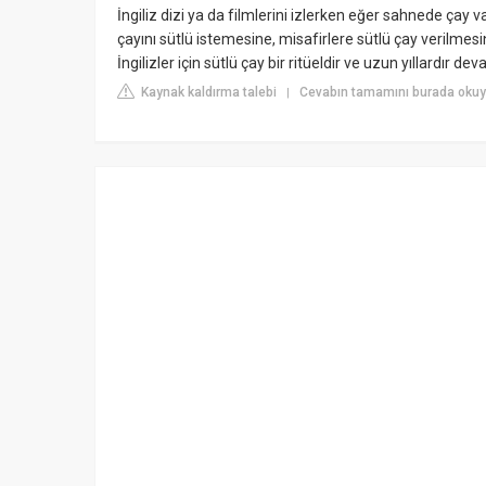
İngiliz dizi ya da filmlerini izlerken eğer sahnede çay
çayını sütlü istemesine, misafirlere sütlü çay verilmesi
İngilizler için sütlü çay bir ritüeldir ve uzun yıllardır de
Kaynak kaldırma talebi
Cevabın tamamını burada oku
|