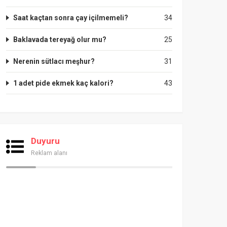
Saat kaçtan sonra çay içilmemeli?
34
Baklavada tereyağ olur mu?
25
Nerenin sütlacı meşhur?
31
1 adet pide ekmek kaç kalori?
43
Duyuru
Reklam alanı