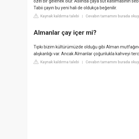
özel bir gelenek olur. Aslında çaya süt katılmasının sebeb
Tabii çayın bu yeni hali de oldukça beğenilir.
Kaynak kaldırma talebi
Cevabın tamamını burada okuy
|
Almanlar çay içer mi?
Tıpkı bizim kültürümüzde olduğu gibi Alman mutfağınd
alışkanlığı var. Ancak Almanlar çoğunlukla kahveyi terc
Kaynak kaldırma talebi
Cevabın tamamını burada okuyu
|