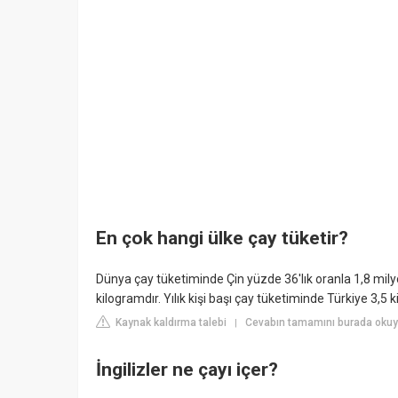
En çok hangi ülke çay tüketir?
Dünya çay tüketiminde Çin yüzde 36'lık oranla 1,8 milyon
kilogramdır. Yılık kişi başı çay tüketiminde Türkiye 3,5 ki
Kaynak kaldırma talebi
Cevabın tamamını burada okuy
|
İngilizler ne çayı içer?