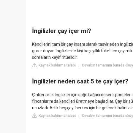
İngilizler çay içer mi?
Kendilerini tam bir çay insanı olarak tasvir eden İngili
gurur duyan İngilizlerde kişi başı yıllık tüketilen çay mi
sonraların keyif ritüelidir.
Kaynak kaldırma talebi
Cevabın tamamını burada okuy
|
İngilizler neden saat 5 te çay içer?
Çinliler artık İngilizler için söğüt ağacı desenli porsele
fincanlarını da kendileri üretmeye başladılar. Çay bir s
ucuzladı. Artık beş çayı herkes için bir gelenek halini al
Kaynak kaldırma talebi
Cevabın tamamını burada oku
|