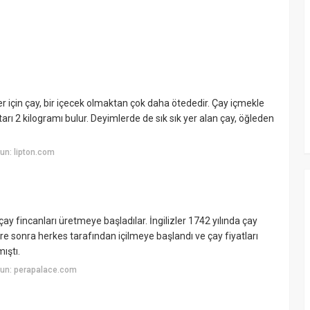
zler için çay, bir içecek olmaktan çok daha ötededir. Çay içmekle
ktarı 2 kilogramı bulur. Deyimlerde de sık sık yer alan çay, öğleden
un: lipton.com
n çay fincanları üretmeye başladılar. İngilizler 1742 yılında çay
üre sonra herkes tarafından içilmeye başlandı ve çay fiyatları
mıştı.
yun: perapalace.com