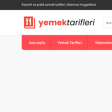
Resimli ve pratik yemek tarifleri | Sitemize Hoşgeldiniz
Ana sayfa
Yemek Tarifleri
Vitaminler