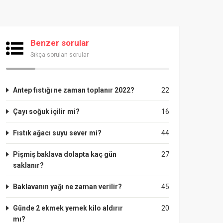
Benzer sorular
Sıkça sorulan sorular
Antep fıstığı ne zaman toplanır 2022?
22
Çayı soğuk içilir mi?
16
Fıstık ağacı suyu sever mi?
44
Pişmiş baklava dolapta kaç gün
27
saklanır?
Baklavanın yağı ne zaman verilir?
45
Günde 2 ekmek yemek kilo aldırır
20
mı?