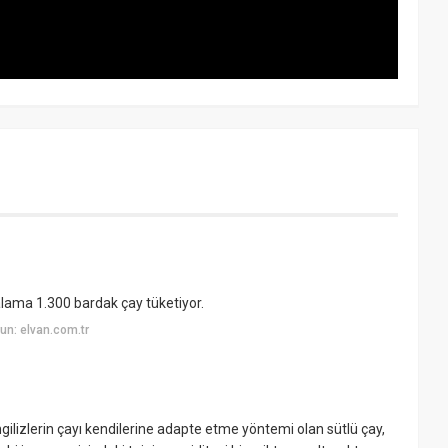
rtalama 1.300 bardak çay tüketiyor.
un: elvan.com.tr
İngilizlerin çayı kendilerine adapte etme yöntemi olan sütlü çay,