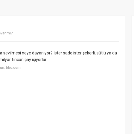
ever mi?
dar sevilmesi neye dayanıyor? İster sade ister şekerli, sütlü ya da
milyar fincan çay içiyorlar.
yun: bbc.com