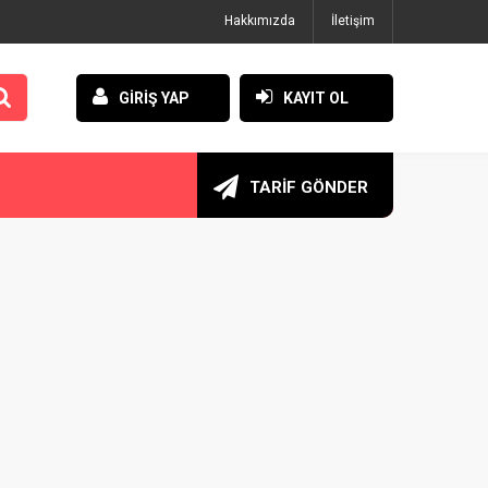
Hakkımızda
İletişim
GİRİŞ YAP
KAYIT OL
TARİF GÖNDER