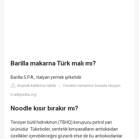
Barilla makarna Türk malı mı?
Barilla S.P.A., İtalyan yemek şirketidir.
Kaynak kaldırma talebi
Cevabın tamamını burada okuyun:
|
tr.wikipedia.org
Noodle kısır bırakır mı?
Tersiyer bütil hidrokinon (TBHQ) koruyucu petrol yan
ürünüdür. Tüketiciler, sentetik kimyasalların antioksidan
özellikler içerebileceğini gözardı etse de bu antioksidanlar