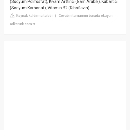
(Sodyum Polifosfat), Kıvam Arttırıcı (Gam Arabik), Kabartıcı
(Sodyum Karbonat), Vitamin B2 (Riboflavin).
Kaynak kaldırma talebi
Cevabın tamamını burada okuyun:
|
adkoturk.com.tr