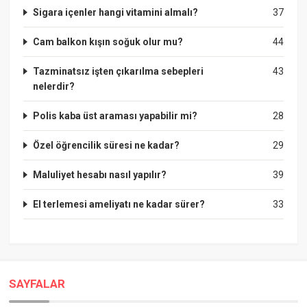
Sigara içenler hangi vitamini almalı?
37
Cam balkon kışın soğuk olur mu?
44
Tazminatsız işten çıkarılma sebepleri
43
nelerdir?
Polis kaba üst araması yapabilir mi?
28
Özel öğrencilik süresi ne kadar?
29
Maluliyet hesabı nasıl yapılır?
39
El terlemesi ameliyatı ne kadar sürer?
33
SAYFALAR