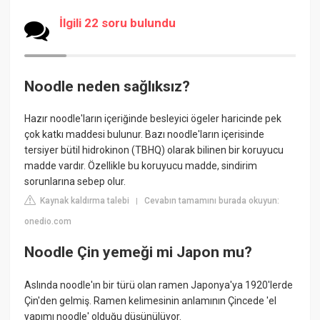
İlgili 22 soru bulundu
Noodle neden sağlıksız?
Hazır noodle'ların içeriğinde besleyici ögeler haricinde pek
çok katkı maddesi bulunur. Bazı noodle'ların içerisinde
tersiyer bütil hidrokinon (TBHQ) olarak bilinen bir koruyucu
madde vardır. Özellikle bu koruyucu madde, sindirim
sorunlarına sebep olur.
Kaynak kaldırma talebi
Cevabın tamamını burada okuyun:
|
onedio.com
Noodle Çin yemeği mi Japon mu?
Aslında noodle'ın bir türü olan ramen Japonya'ya 1920'lerde
Çin'den gelmiş. Ramen kelimesinin anlamının Çincede 'el
yapımı noodle' olduğu düşünülüyor.