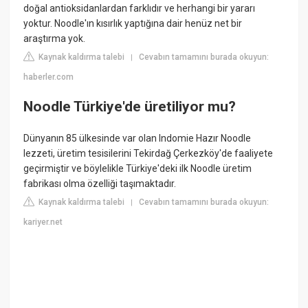
doğal antioksidanlardan farklıdır ve herhangi bir yararı
yoktur. Noodle'ın kısırlık yaptığına dair henüz net bir
araştırma yok.
Kaynak kaldırma talebi
Cevabın tamamını burada okuyun:
|
haberler.com
Noodle Türkiye'de üretiliyor mu?
Dünyanın 85 ülkesinde var olan Indomie Hazır Noodle
lezzeti, üretim tesisilerini Tekirdağ Çerkezköy'de faaliyete
geçirmiştir ve böylelikle Türkiye'deki ilk Noodle üretim
fabrikası olma özelliği taşımaktadır.
Kaynak kaldırma talebi
Cevabın tamamını burada okuyun:
|
kariyer.net