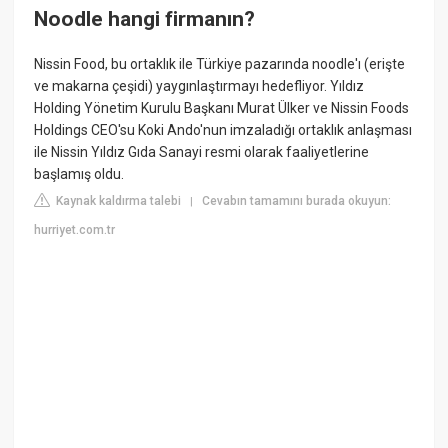
Noodle hangi firmanın?
Nissin Food, bu ortaklık ile Türkiye pazarında noodle'ı (erişte
ve makarna çeşidi) yaygınlaştırmayı hedefliyor. Yıldız
Holding Yönetim Kurulu Başkanı Murat Ülker ve Nissin Foods
Holdings CEO'su Koki Ando'nun imzaladığı ortaklık anlaşması
ile Nissin Yıldız Gıda Sanayi resmi olarak faaliyetlerine
başlamış oldu.
Kaynak kaldırma talebi
Cevabın tamamını burada okuyun:
|
hurriyet.com.tr