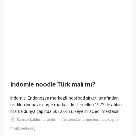
Indomie noodle Türk malı mı?
Indomie, Endonezya merkezli Indofood şirketi tarafından
üretilen bir hazır erişte markasıdır. Temelleri 1972'de atılan
marka dünya çapında 60'ı aşkın ülkeye ihraç edilmektedir.
Kaynak kaldırma talebi
Cevabın tamamını burada okuyun:
|
tr.wikipedia.org