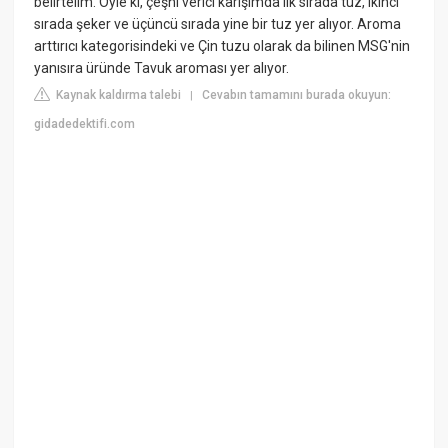
belirtelim. Öyle ki, çeşni verici karışımda ilk sırada tuz, ikinci
sırada şeker ve üçüncü sırada yine bir tuz yer alıyor. Aroma
arttırıcı kategorisindeki ve Çin tuzu olarak da bilinen MSG'nin
yanısıra üründe Tavuk aroması yer alıyor.
Kaynak kaldırma talebi
Cevabın tamamını burada okuyun:
|
gidadedektifi.com