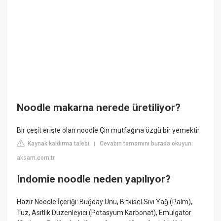
Noodle makarna nerede üretiliyor?
Bir çeşit erişte olan noodle Çin mutfağına özgü bir yemektir.
Kaynak kaldırma talebi
Cevabın tamamını burada okuyun:
|
aksam.com.tr
Indomie noodle neden yapılıyor?
Hazır Noodle İçeriği: Buğday Unu, Bitkisel Sıvı Yağ (Palm),
Tuz, Asitlik Düzenleyici (Potasyum Karbonat), Emulgatör