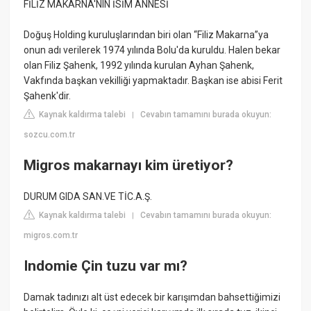
FİLİZ MAKARNA'NIN İSİM ANNESİ
Doğuş Holding kuruluşlarından biri olan “Filiz Makarna”ya
onun adı verilerek 1974 yılında Bolu'da kuruldu. Halen bekar
olan Filiz Şahenk, 1992 yılında kurulan Ayhan Şahenk,
Vakfında başkan vekilliği yapmaktadır. Başkan ise abisi Ferit
Şahenk'dir.
Kaynak kaldırma talebi
Cevabın tamamını burada okuyun:
|
sozcu.com.tr
Migros makarnayı kim üretiyor?
DURUM GIDA SAN.VE TİC.A.Ş.
Kaynak kaldırma talebi
Cevabın tamamını burada okuyun:
|
migros.com.tr
Indomie Çin tuzu var mı?
Damak tadınızı alt üst edecek bir karışımdan bahsettiğimizi