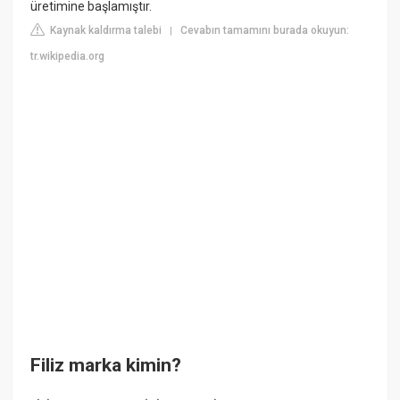
üretimine başlamıştır.
Kaynak kaldırma talebi
Cevabın tamamını burada okuyun:
|
tr.wikipedia.org
Filiz marka kimin?