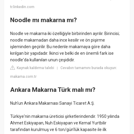
tr.linkedin.com
Noodle mı makarna mı?
Noodle ve makarna iki özelliğiyle birbirinden ayrılır. Birincisi;
noodle makarnadan daha ince kesilir ve ön pişirme
işleminden geçirilir. Bu nedenle makarnaya göre daha
kırılgan bir yapıdadır. İkinci ve belki de en önemli fark ise
noodle'da kullanılan unun çeşididir.
Kaynak kaldırma talebi
Cevabın tamamını burada okuyun:
|
makarna.com.tr
Ankara Makarna Türk malı mı?
Nuh'un Ankara Makarnası Sanayi Ticaret A.Ş.
Türkiye'nin makarna üreticisi şirketlerindendir. 1950 yılında
Ahmet Eskiyapan, Nuh Eskiyapan ve Kemal Yurtbilir
tarafından kurulmuş ve 6 ton/gün'lük kapasite ile ilk