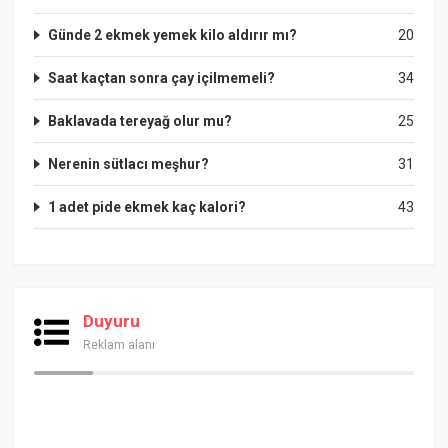
Günde 2 ekmek yemek kilo aldırır mı?
20
Saat kaçtan sonra çay içilmemeli?
34
Baklavada tereyağ olur mu?
25
Nerenin sütlacı meşhur?
31
1 adet pide ekmek kaç kalori?
43
Duyuru
Reklam alanı