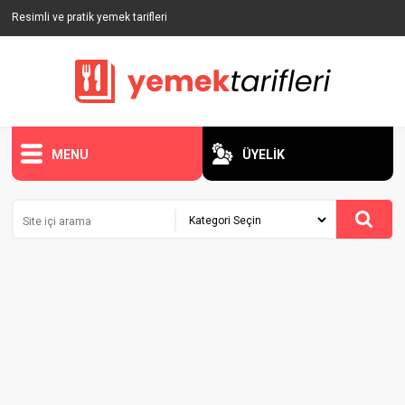
Resimli ve pratik yemek tarifleri
MENU
ÜYELİK