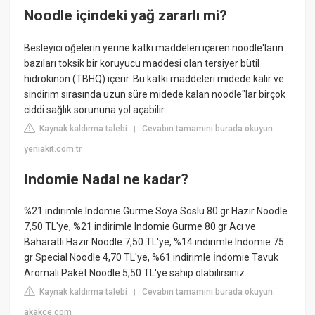
Noodle içindeki yağ zararlı mi?
Besleyici öğelerin yerine katkı maddeleri içeren noodle'ların
bazıları toksik bir koruyucu maddesi olan tersiyer bütil
hidrokinon (TBHQ) içerir. Bu katkı maddeleri midede kalır ve
sindirim sırasında uzun süre midede kalan noodle"lar birçok
ciddi sağlık sorununa yol açabilir.
Kaynak kaldırma talebi
Cevabın tamamını burada okuyun:
|
yeniakit.com.tr
Indomie Nadal ne kadar?
%21 indirimle Indomie Gurme Soya Soslu 80 gr Hazır Noodle
7,50 TL'ye, %21 indirimle Indomie Gurme 80 gr Acı ve
Baharatlı Hazır Noodle 7,50 TL'ye, %14 indirimle Indomie 75
gr Special Noodle 4,70 TL'ye, %61 indirimle İndomie Tavuk
Aromalı Paket Noodle 5,50 TL'ye sahip olabilirsiniz.
Kaynak kaldırma talebi
Cevabın tamamını burada okuyun:
|
akakce.com