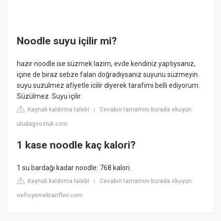
Noodle suyu içilir mi?
hazır noodle ise süzmek lazım, evde kendiniz yaptıysanız,
içine de biraz sebze falan doğradıysanız suyunu süzmeyin.
suyu suzulmez afiyetle icilir diyerek tarafimi belli ediyorum.
Süzülmez. Suyu içilir.
Kaynak kaldırma talebi
Cevabın tamamını burada okuyun:
|
uludagsozluk.com
1 kase noodle kaç kalori?
1 su bardağı kadar noodle: 768 kalori.
Kaynak kaldırma talebi
Cevabın tamamını burada okuyun:
|
nefisyemektarifleri.com