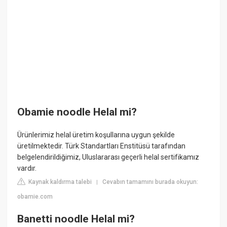
Obamie noodle Helal mi?
Ürünlerimiz helal üretim koşullarına uygun şekilde
üretilmektedir. Türk Standartları Enstitüsü tarafından
belgelendirildiğimiz, Uluslararası geçerli helal sertifikamız
vardır.
Kaynak kaldırma talebi
Cevabın tamamını burada okuyun:
|
obamie.com
Banetti noodle Helal mi?