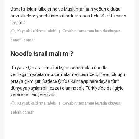
Banetti, İslam ülkelerine ve Müslümanların yoğun olduğu
bazı ülkelere yönelik ihracatlarda istenen Helal Sertifikasına
sahiptir.
Kaynak kaldırma talebi
Cevabın tamamını burada okuyun:
|
banetti.com.tr
Noodle israil malı mı?
İtalya ve Çin arasında tartışma sebebi olan noodle
yemeğinin yapılan araştırmalar neticesinde Çin'e ait olduğu
ortaya çıkmıştır. Sadece Çin'de kalmayıp neredeyse tüm
dünyaya yayılan bir lezzet olan noodle Türkiye'de de ilgiyle
karşılanan bir yemektir.
Kaynak kaldırma talebi
Cevabın tamamını burada okuyun:
|
sabah.com.tr