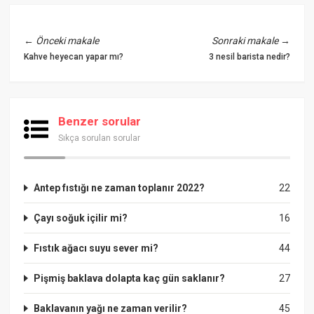
←
Önceki makale
Sonraki makale
→
Kahve heyecan yapar mı?
3 nesil barista nedir?
Benzer sorular
Sıkça sorulan sorular
Antep fıstığı ne zaman toplanır 2022?
22
Çayı soğuk içilir mi?
16
Fıstık ağacı suyu sever mi?
44
Pişmiş baklava dolapta kaç gün saklanır?
27
Baklavanın yağı ne zaman verilir?
45