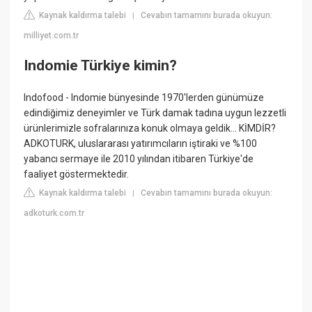
Kaynak kaldırma talebi
Cevabın tamamını burada okuyun:
|
milliyet.com.tr
Indomie Türkiye kimin?
Indofood - Indomie bünyesinde 1970'lerden günümüze
edindiğimiz deneyimler ve Türk damak tadına uygun lezzetli
ürünlerimizle sofralarınıza konuk olmaya geldik... KİMDİR?
ADKOTURK, uluslararası yatırımcıların iştiraki ve %100
yabancı sermaye ile 2010 yılından itibaren Türkiye'de
faaliyet göstermektedir.
Kaynak kaldırma talebi
Cevabın tamamını burada okuyun:
|
adkoturk.com.tr