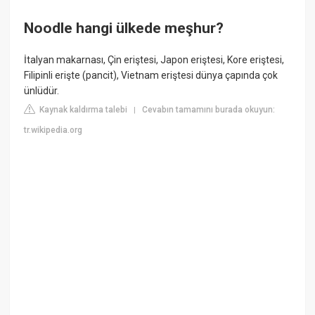
Noodle hangi ülkede meşhur?
İtalyan makarnası, Çin eriştesi, Japon eriştesi, Kore eriştesi,
Filipinli erişte (pancit), Vietnam eriştesi dünya çapında çok
ünlüdür.
Kaynak kaldırma talebi
Cevabın tamamını burada okuyun:
|
tr.wikipedia.org