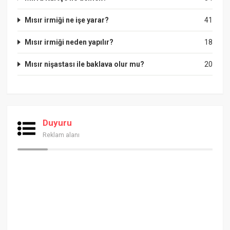
Mısır irmiği ne işe yarar?
41
Mısır irmiği neden yapılır?
18
Mısır nişastası ile baklava olur mu?
20
Duyuru
Reklam alanı