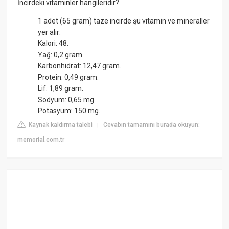
İncirdeki vitaminler hangileridir?
1 adet (65 gram) taze incirde şu vitamin ve mineraller
yer alır:
Kalori: 48.
Yağ: 0,2 gram.
Karbonhidrat: 12,47 gram.
Protein: 0,49 gram.
Lif: 1,89 gram.
Sodyum: 0,65 mg.
Potasyum: 150 mg.
Kaynak kaldırma talebi
Cevabın tamamını burada okuyun:
|
memorial.com.tr