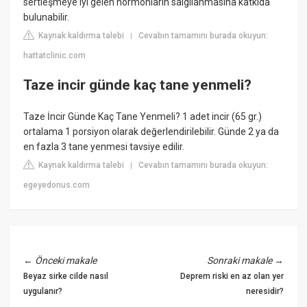
sertleşmeye iyi gelen hormonların salgılanmasına katkıda
bulunabilir.
Kaynak kaldırma talebi
Cevabın tamamını burada okuyun:
|
hattatclinic.com
Taze incir günde kaç tane yenmeli?
Taze İncir Günde Kaç Tane Yenmeli? 1 adet incir (65 gr.)
ortalama 1 porsiyon olarak değerlendirilebilir. Günde 2 ya da
en fazla 3 tane yenmesi tavsiye edilir.
Kaynak kaldırma talebi
Cevabın tamamını burada okuyun:
|
egeyedonus.com
←
Önceki makale
Sonraki makale
→
Beyaz sirke cilde nasıl
Deprem riski en az olan yer
uygulanır?
neresidir?