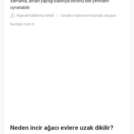
zamanla, alttan yaptığı basınçla betonu bile yerinden
oynatabilir.
Kaynak kaldırma talebi
Cevabın tamamını burada okuyun:
|
hurriyet.com.tr
Neden incir ağacı evlere uzak dikilir?