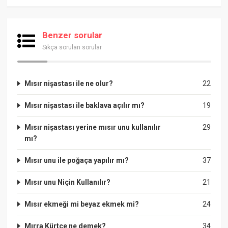
Benzer sorular
Sıkça sorulan sorular
Mısır nişastası ile ne olur?
22
Mısır nişastası ile baklava açılır mı?
19
Mısır nişastası yerine mısır unu kullanılır
29
mı?
Mısır unu ile poğaça yapılır mı?
37
Mısır unu Niçin Kullanılır?
21
Mısır ekmeği mi beyaz ekmek mi?
24
Mırra Kürtçe ne demek?
34