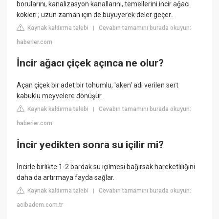
borularını, kanalizasyon kanallarını, temellerini incir ağacı
kökleri ; uzun zaman için de büyüyerek deler geçer..
Kaynak kaldırma talebi
Cevabın tamamını burada okuyun:
|
haberler.com
İncir ağacı çiçek açınca ne olur?
Açan çiçek bir adet bir tohumlu, 'aken' adı verilen sert
kabuklu meyvelere dönüşür.
Kaynak kaldırma talebi
Cevabın tamamını burada okuyun:
|
haberler.com
İncir yedikten sonra su içilir mi?
İncirle birlikte 1-2 bardak su içilmesi bağırsak hareketliliğini
daha da artırmaya fayda sağlar.
Kaynak kaldırma talebi
Cevabın tamamını burada okuyun:
|
acibadem.com.tr