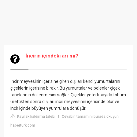
İncirin içindeki arı mı?
İncir meyvesinin içerisine giren dişi arı kendi yumurtalarını
çiçeklerin içerisine bırakır. Bu yumurtalar ve polenler çiçek
tanelerinin döllenmesini sağlar. Çiçekler yeterli sayıda tohum
ürettikten sonra dişi arı incir meyvesinin içerisinde ölür ve
incir içinde büyüyen yumrulara dönüşür.
Kaynak kaldırma talebi
Cevabın tamamını burada okuyun:
|
haberturk.com