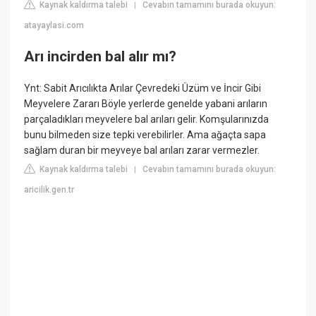
Kaynak kaldırma talebi
Cevabın tamamını burada okuyun:
|
atayaylasi.com
Arı incirden bal alır mı?
Ynt: Sabit Arıcılıkta Arılar Çevredeki Üzüm ve İncir Gibi
Meyvelere Zararı Böyle yerlerde genelde yabani arıların
parçaladıkları meyvelere bal arıları gelir. Komşularınızda
bunu bilmeden size tepki verebilirler. Ama ağaçta sapa
sağlam duran bir meyveye bal arıları zarar vermezler.
Kaynak kaldırma talebi
Cevabın tamamını burada okuyun:
|
aricilik.gen.tr