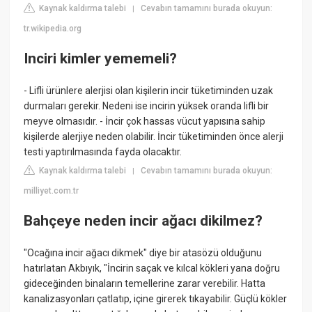
Kaynak kaldırma talebi
Cevabın tamamını burada okuyun:
|
tr.wikipedia.org
Inciri kimler yememeli?
- Lifli ürünlere alerjisi olan kişilerin incir tüketiminden uzak
durmaları gerekir. Nedeni ise incirin yüksek oranda lifli bir
meyve olmasıdır. - İncir çok hassas vücut yapısına sahip
kişilerde alerjiye neden olabilir. İncir tüketiminden önce alerji
testi yaptırılmasında fayda olacaktır.
Kaynak kaldırma talebi
Cevabın tamamını burada okuyun:
|
milliyet.com.tr
Bahçeye neden incir ağacı dikilmez?
"Ocağına incir ağacı dikmek" diye bir atasözü olduğunu
hatırlatan Akbıyık, "İncirin saçak ve kılcal kökleri yana doğru
gideceğinden binaların temellerine zarar verebilir. Hatta
kanalizasyonları çatlatıp, içine girerek tıkayabilir. Güçlü kökler