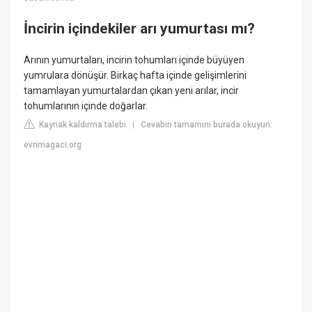
İncirin içindekiler arı yumurtası mı?
Arının yumurtaları, incirin tohumları içinde büyüyen
yumrulara dönüşür. Birkaç hafta içinde gelişimlerini
tamamlayan yumurtalardan çıkan yeni arılar, incir
tohumlarının içinde doğarlar.
Kaynak kaldırma talebi
Cevabın tamamını burada okuyun:
|
evrimagaci.org