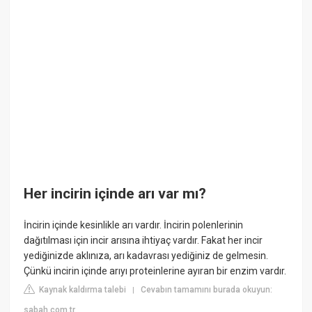
Her incirin içinde arı var mı?
İncirin içinde kesinlikle arı vardır. İncirin polenlerinin
dağıtılması için incir arısına ihtiyaç vardır. Fakat her incir
yediğinizde aklınıza, arı kadavrası yediğiniz de gelmesin.
Çünkü incirin içinde arıyı proteinlerine ayıran bir enzim vardır.
Kaynak kaldırma talebi
Cevabın tamamını burada okuyun:
|
sabah.com.tr