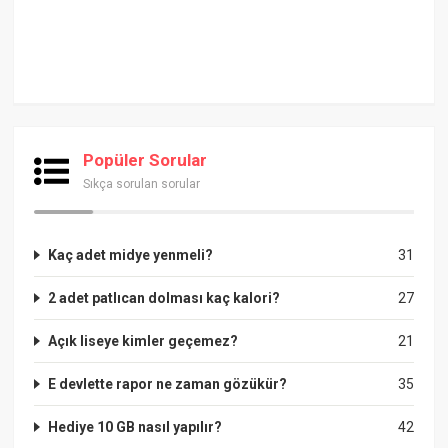
Popüler Sorular
Sıkça sorulan sorular
Kaç adet midye yenmeli?
31
2 adet patlıcan dolması kaç kalori?
27
Açık liseye kimler geçemez?
21
E devlette rapor ne zaman gözükür?
35
Hediye 10 GB nasıl yapılır?
42