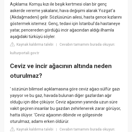
Açıklama: Komşu kızı ile beşik kertmesi olan bir genç
askerde vereme yakalanır, hava değişimi alarak Yozgat'a
(Akdağmadeni) gelir. Sözlüsünün ailesi, hasta gence kızlarını
göstermek istemez. Genç, tedavi için İstanbul'da hastaneye
yatar, pencereden gördüğü incir ağacından aldığı ilhamla
aşağıdaki türküyü söyler.
Kaynak kaldırma talebi
Cevabın tamamını burada okuyun:
|
kulturportali.gov.tr
Ceviz ve incir ağacının altında neden
oturulmaz?
' sözünün bilimsel açıklamasına göre ceviz ağacı sülfür gazı
yayıyor ve bu gaz, havada bulunan diğer gazlardan ağır
olduğu için dibe çöküyor. Ceviz ağacının yanında uzun süre
vakit geçiren insanlar bu gazdan zehirlenerek zarar görüyor,
hatta ölüyor. 'Ceviz ağacının dibinde ve gölgesinde
oturulmaz, adamı erken öldürür.
Kaynak kaldırma talebi
Cevabın tamamını burada okuyun:
|