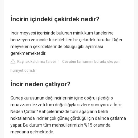
İncirin içindeki çekirdek nedir?
İncir meyvesi içerisinde bulunan minik kum tanelerine
benzeyen ve incirle tüketilebilen bir çekirdek türüdür. Diğer
meyvelerin çekirdeklerinde olduğu gibi ayrılması
gerekmemektedir.
Kaynak kaldırma talebi
Cevabın tamamını burada okuyun:
|
hurriyet.com.tr
İncir neden çatlıyor?
Güneş kurusunun dağ incirlerinin içine doğru işlediği o
muazzam lezzeti tüm doğallığıyla sizlere sunuyoruz. İncir
Neden Çatlar? Bahçelerimizde tüm ağaçların belirli
noktalarında incirler çok güneş gördüğü için dalında çatlama
yapar. Bu durum tüm mahsüllerimizin %15 oranında
meydana gelmektedir.