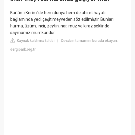
Kur'ân-ı Kerîm‟de hem dünya hem de ahiret hayatı
bağlamında yedi çeşit meyveden söz edilmiştir. Bunları
hurma, üzüm, incir, zeytin, nar, muz ve kiraz şeklinde
saymamız mümkündür.
Kaynak kaldırma talebi
Cevabın tamamını burada okuyun:
|
dergipark.org.tr