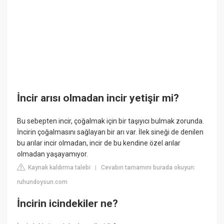
İncir arısı olmadan incir yetişir mi?
Bu sebepten incir, çoğalmak için bir taşıyıcı bulmak zorunda.
İncirin çoğalmasını sağlayan bir arı var. İlek sineği de denilen
bu arılar incir olmadan, incir de bu kendine özel arılar
olmadan yaşayamıyor.
Kaynak kaldırma talebi
Cevabın tamamını burada okuyun:
|
ruhundoysun.com
İncirin icindekiler ne?