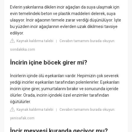
Evlerin yakınlarına dikilen incir ağaçları da suya ulaşmak için
evin temelindeki beton ve plastik maddeleri delerek, suya
ulaşıyor. İncir ağacının temele zarar verdiği düşünülüyor. İşte
bu yüzden incir ağaçlarının evlerden uzak dikilmesi tavsiye
ediliyor.
Kaynak kaldırma talebi
Cevabın tamamını burada okuyun:
|
sondakika.com
İncirin içine böcek girer mi?
İncirlerin içinde ölü eşekarıları vardır. Hepimizin çok severek
yediği incirler eşekarıları tarafından polenlenirler. Eşekarıları
incirin içine girer, yumurtalarını bırakır ve sonucunda içeride
ölürler. Orada, incirin içindeki özel enzimler tarafından
öğütülürler.
Kaynak kaldırma talebi
Cevabın tamamını burada okuyun:
|
yenisafak.com
İncir meyvesi kuranda geçiyor mu?