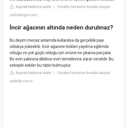
Kaynak kaldırma talebi
Cevabın tamamını burada okuyun:
|
zaferdergisi.com
İncir ağacının altında neden durulmaz?
Bu deyim mecaz anlamda kullanılsa da gerçeklik payı
oldukça yüksektir. İncir ağacının kökleri yayılma eğilimde
olduğu ve çok güçlü olduğu için önüne ne çıkarsa parçalar.
Bir evin yakınına dikilirse evin temellerine zarar verebilir. Bu
sebeple eskiler bu tabiri bulmuştur.
Kaynak kaldırma talebi
Cevabın tamamını burada okuyun:
|
aydinlik.com.tr