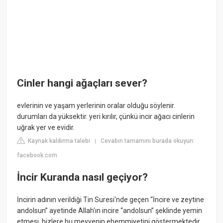
Cinler hangi ağaçları sever?
evlerinin ve yaşam yerlerinin oralar olduğu söylenir.
durumları da yüksektir. yeri kırılır, çünkü incir ağacı cinlerin
uğrak yer ve evidir.
Kaynak kaldırma talebi
Cevabın tamamını burada okuyun:
|
facebook.com
İncir Kuranda nasıl geçiyor?
İncirin adının verildiği Tin Suresi'nde geçen “İncire ve zeytine
andolsun” ayetinde Allah'ın incire “andolsun” şeklinde yemin
etmesi, bizlere bu meyvenin ehemmiyetini göstermektedir.