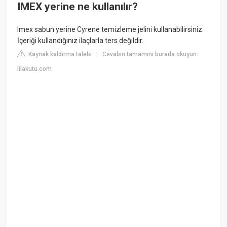
IMEX yerine ne kullanılır?
Imex sabun yerine Cyrene temizleme jelini kullanabilirsiniz.
İçeriği kullandığınız ilaçlarla ters değildir.
Kaynak kaldırma talebi
Cevabın tamamını burada okuyun:
|
lilakutu.com