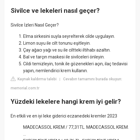
Sivilce ve lekeleri nasıl geçer?
Sivilce İzleri Nasıl Geçer?
Elma sirkesini suyla seyrelterek cilde uygulayın.
Limon suyu ile cilt tonunu eşitleyin.
Çay ağacı yağı ve su ile ciltteki iltihabı azaltın.
Bal ve tarçın maskesi ile sivilceleri önleyin.
Cildi temizleyin, tonik ile gözenekleri açın, ilaç tedavisi
yapın, nemlendirici krem kullanın.
Kaynak kaldırma talebi
Cevabın tamamını burada okuyun:
|
memorial.com.tr
Yüzdeki lekelere hangi krem iyi gelir?
En etkili ve en iyi leke giderici eczanedeki kremler 2023
MADECASSOL KREM / 77,31TL. MADECASSOL KREM.
...