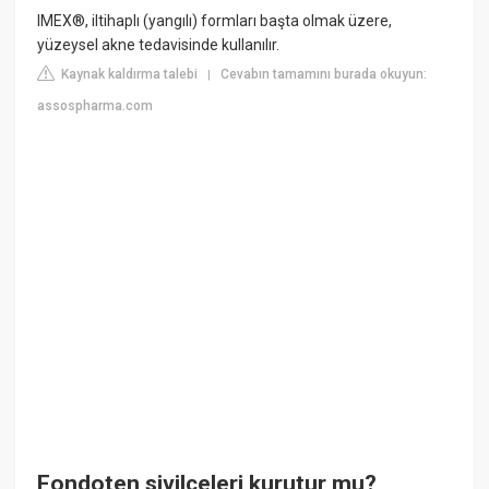
IMEX®, iltihaplı (yangılı) formları başta olmak üzere,
yüzeysel akne tedavisinde kullanılır.
Kaynak kaldırma talebi
Cevabın tamamını burada okuyun:
|
assospharma.com
Fondoten sivilceleri kurutur mu?