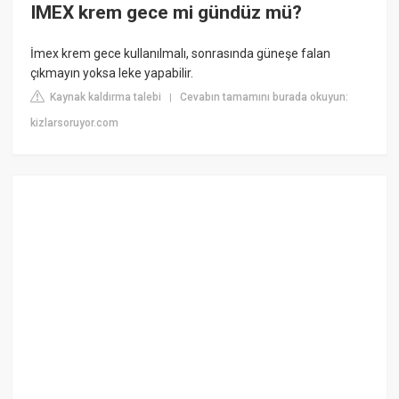
IMEX krem gece mi gündüz mü?
İmex krem gece kullanılmalı, sonrasında güneşe falan
çıkmayın yoksa leke yapabilir.
Kaynak kaldırma talebi
Cevabın tamamını burada okuyun:
|
kizlarsoruyor.com