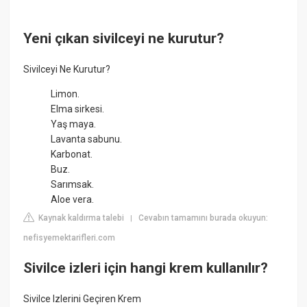
Yeni çıkan sivilceyi ne kurutur?
Sivilceyi Ne Kurutur?
Limon.
Elma sirkesi.
Yaş maya.
Lavanta sabunu.
Karbonat.
Buz.
Sarımsak.
Aloe vera.
Kaynak kaldırma talebi
Cevabın tamamını burada okuyun:
|
nefisyemektarifleri.com
Sivilce izleri için hangi krem kullanılır?
Sivilce Izlerini Geçiren Krem