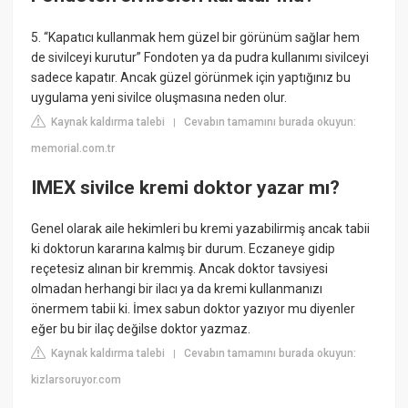
5. “Kapatıcı kullanmak hem güzel bir görünüm sağlar hem
de sivilceyi kurutur” Fondoten ya da pudra kullanımı sivilceyi
sadece kapatır. Ancak güzel görünmek için yaptığınız bu
uygulama yeni sivilce oluşmasına neden olur.
Kaynak kaldırma talebi
Cevabın tamamını burada okuyun:
|
memorial.com.tr
IMEX sivilce kremi doktor yazar mı?
Genel olarak aile hekimleri bu kremi yazabilirmiş ancak tabii
ki doktorun kararına kalmış bir durum. Eczaneye gidip
reçetesiz alınan bir kremmiş. Ancak doktor tavsiyesi
olmadan herhangi bir ilacı ya da kremi kullanmanızı
önermem tabii ki. İmex sabun doktor yazıyor mu diyenler
eğer bu bir ilaç değilse doktor yazmaz.
Kaynak kaldırma talebi
Cevabın tamamını burada okuyun:
|
kizlarsoruyor.com