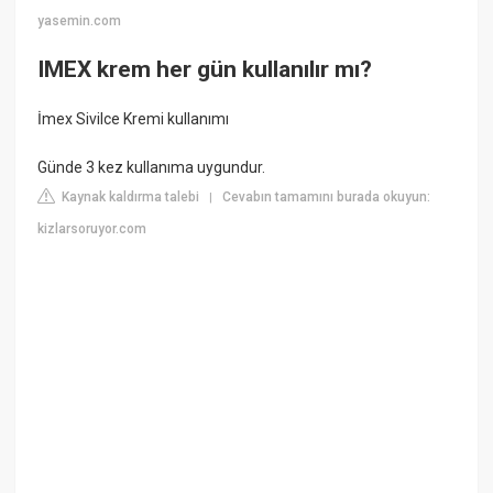
yasemin.com
IMEX krem her gün kullanılır mı?
İmex Sivilce Kremi kullanımı
Günde 3 kez kullanıma uygundur.
Kaynak kaldırma talebi
Cevabın tamamını burada okuyun:
|
kizlarsoruyor.com