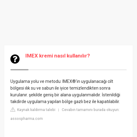
IMEX kremi nasıl kullanılır?
Uygulama yolu ve metodu: IMEX®'in uygulanacağı cilt
bölgesi ılık su ve sabun ile iyice temizlendikten sonra
kurulanır. şekilde geniş bir alana uygulanmalıdır. İstenildiği
takdirde uygulama yapılan bölge gazlı bez ile kapatılabilir.
Kaynak kaldırma talebi
Cevabın tamamını burada okuyun:
|
assospharma.com