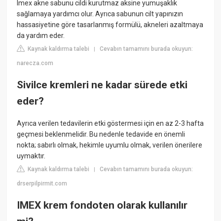
Imex akne sabunu cildi kurutmaz aksine yumuşaklık
sağlamaya yardımcı olur. Ayrıca sabunun cilt yapınızın
hassasiyetine göre tasarlanmış formülü, akneleri azaltmaya
da yardım eder.
Kaynak kaldırma talebi
Cevabın tamamını burada okuyun:
|
narecza.com
Sivilce kremleri ne kadar sürede etki
eder?
Ayrıca verilen tedavilerin etki göstermesi için en az 2-3 hafta
geçmesi beklenmelidir. Bu nedenle tedavide en önemli
nokta; sabırlı olmak, hekimle uyumlu olmak, verilen önerilere
uymaktır.
Kaynak kaldırma talebi
Cevabın tamamını burada okuyun:
|
drserpilpirmit.com
IMEX krem fondoten olarak kullanılır