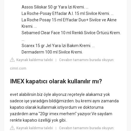
Assos Siliskar 50 gr Yara İzi Kremi. ...
La Roche-Posay Effaclar A.I. 15 ml Sivilce Kremi. ...
La Roche Posay 15 ml Effaclar Duo+ Sivilce ve Akne
Kremi. ...
Sebamed Clear Face 10 ml Renkli Sivilce Örtücü Krem.
...
Scarex 15 gr Jel Yara İzi Bakım Kremi. ...
Dermaderm 100 ml Sivilce Kremi.
Kaynak kaldırma talebi
Cevabın tamamını burada okuyun:
|
cimri.com
IMEX kapatıcı olarak kullanılır mı?
evet alabilirsin.biz öyle alıyoruz.reçeteyle alakamız yok
sadece işe yaradığını bildiğimizden. bu kremi aynı zamanda
kapatıcı olarak kullanmak istiyordum ve doktoruma
yazdırdım ama "20gr imex merhem" yazıyor.Ve saydam
renkte kapatıcı özelliği yok gibi..
Kaynak kaldırma talebi
Cevabın tamamını burada okuyun:
|