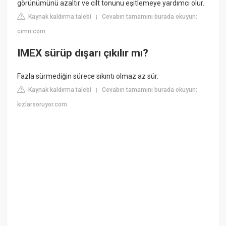
görünümünü azaltır ve cilt tonunu eşitlemeye yardımcı olur.
Kaynak kaldırma talebi
Cevabın tamamını burada okuyun:
|
cimri.com
IMEX sürüp dışarı çıkılır mı?
Fazla sürmediğin sürece sıkıntı olmaz az sür.
Kaynak kaldırma talebi
Cevabın tamamını burada okuyun:
|
kizlarsoruyor.com