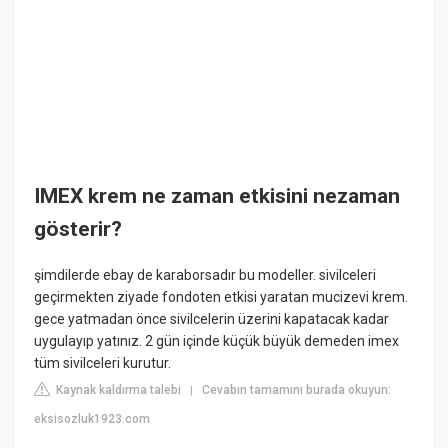
IMEX krem ne zaman etkisini nezaman
gösterir?
şimdilerde ebay de karaborsadır bu modeller. sivilceleri
geçirmekten ziyade fondoten etkisi yaratan mucizevi krem.
gece yatmadan önce sivilcelerin üzerini kapatacak kadar
uygulayıp yatınız. 2 gün içinde küçük büyük demeden imex
tüm sivilceleri kurutur.
Kaynak kaldırma talebi
Cevabın tamamını burada okuyun:
|
eksisozluk1923.com