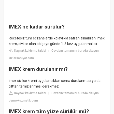
IMEX ne kadar sürülür?
Reçetesiz tüm eczanelerde kolaylıkla satılan alınabilen İmex
krem, sivilce olan bölgeye günde 1-3 kez uygulanmalıdır.
Kaynak kaldırma talebi
Cevabın tamamını burada okuyun:
|
kizlarsoruyor.com
IMEX krem durulanır mı?
Imex sivilce kremi uygulandıktan sonra durulanması ya da
ciltten temizlenmesi gerekmez.
Kaynak kaldırma talebi
Cevabın tamamını burada okuyun:
|
dermokozmetik.com
IMEX krem tüm yüze sürülür mü?