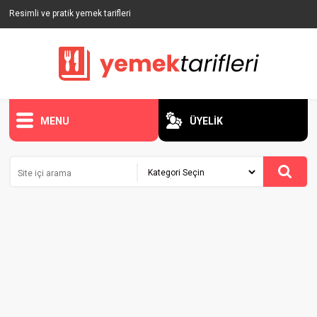
Resimli ve pratik yemek tarifleri
MENU
ÜYELİK