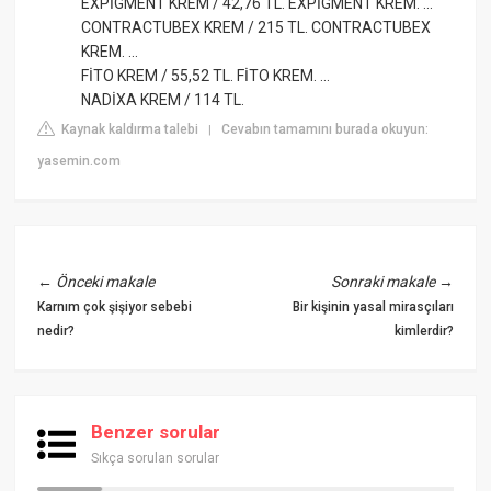
EXPİGMENT KREM / 42,76 TL. EXPİGMENT KREM. ...
CONTRACTUBEX KREM / 215 TL. CONTRACTUBEX
KREM. ...
FİTO KREM / 55,52 TL. FİTO KREM. ...
NADİXA KREM / 114 TL.
Kaynak kaldırma talebi
Cevabın tamamını burada okuyun:
|
yasemin.com
←
Önceki makale
Sonraki makale
→
Karnım çok şişiyor sebebi
Bir kişinin yasal mirasçıları
nedir?
kimlerdir?
Benzer sorular
Sıkça sorulan sorular