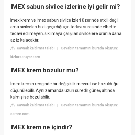
IMEX sabun sivilce izlerine iyi gelir mi?
Imex krem ve imex sabun sivilce izleri üzerinde etkili değil
ama sivilceleri hızlı geçirdiği için tedavi süresinde elbette
tedavi edilmeyen, sıkılmaya çalışılan sivilcelere oranla daha
az iz kalacaktır.
Kaynak kaldırma talebi
Cevabın tamamını burada okuyun:
|
kizlarsoruyor.com
IMEX krem bozulur mu?
İmex kremin renginde bir değişiklik mevcut ise bozulduğu
düşünülebilir. Aynı zamanda uzun süredir güneş altında
kalmış ise bozulabilir.
Kaynak kaldırma talebi
Cevabın tamamını burada okuyun:
|
cemre.com
IMEX krem ne içindir?