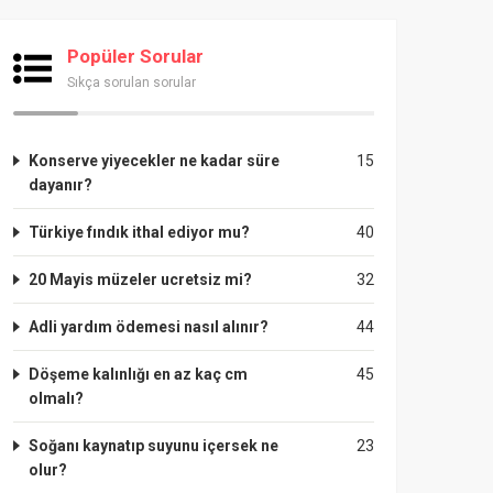
Popüler Sorular
Sıkça sorulan sorular
Konserve yiyecekler ne kadar süre
15
dayanır?
Türkiye fındık ithal ediyor mu?
40
20 Mayis müzeler ucretsiz mi?
32
Adli yardım ödemesi nasıl alınır?
44
Döşeme kalınlığı en az kaç cm
45
olmalı?
Soğanı kaynatıp suyunu içersek ne
23
olur?