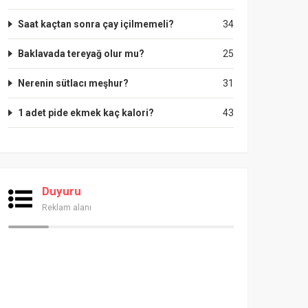
Saat kaçtan sonra çay içilmemeli?
34
Baklavada tereyağ olur mu?
25
Nerenin sütlacı meşhur?
31
1 adet pide ekmek kaç kalori?
43
Duyuru
Reklam alanı