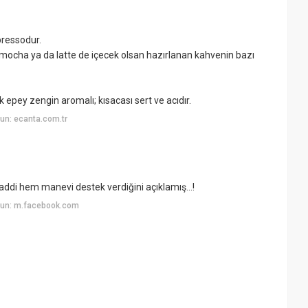
ressodur.
 mocha ya da latte de içecek olsan hazırlanan kahvenin bazı
 epey zengin aromalı; kısacası sert ve acıdır.
un: ecanta.com.tr
ddi hem manevi destek verdiğini açıklamış...!
yun: m.facebook.com