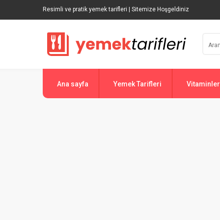
Resimli ve pratik yemek tarifleri | Sitemize Hoşgeldiniz
Ana sayfa
Yemek Tarifleri
Vitaminler