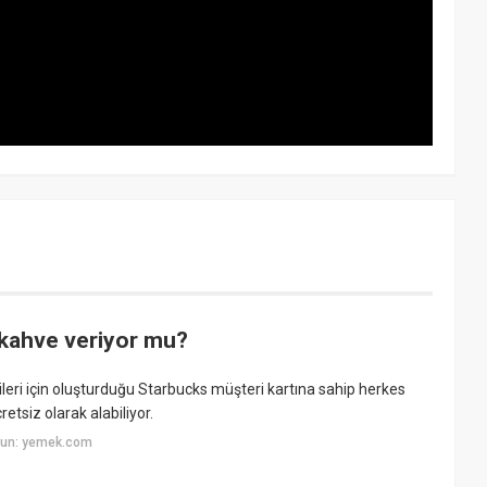
kahve veriyor mu?
rileri için oluşturduğu Starbucks müşteri kartına sahip herkes
etsiz olarak alabiliyor.
yun: yemek.com