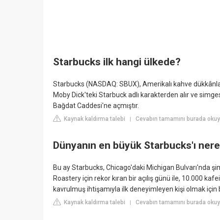
Starbucks ilk hangi ülkede?
Starbucks (NASDAQ: SBUX), Amerikalı kahve dükkânları 
Moby Dick'teki Starbuck adlı karakterden alır ve simgesi 
Bağdat Caddesi'ne açmıştır.
Kaynak kaldırma talebi
Cevabın tamamını burada okuyun
|
Dünyanın en büyük Starbucks'ı ner
Bu ay Starbucks, Chicago'daki Michigan Bulvarı'nda şi
Roastery için rekor kıran bir açılış günü ile, 10.000 k
kavrulmuş ihtişamıyla ilk deneyimleyen kişi olmak için 
Kaynak kaldırma talebi
Cevabın tamamını burada okuyun
|