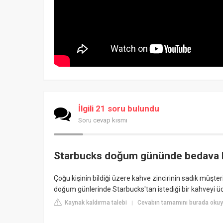
İlgili 21 soru bulundu
Soru cevap kısmı
Starbucks doğum gününde bedava 
Çoğu kişinin bildiği üzere kahve zincirinin sadık müşte
doğum günlerinde Starbucks'tan istediği bir kahveyi ücr
Kaynak kaldırma talebi
Cevabın tamamını burada oku
|