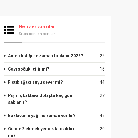
Benzer sorular
Sıkça sorulan sorular
Antep fıstığı ne zaman toplanır 2022?
22
Çayı soğuk içilir mi?
16
Fıstık ağacı suyu sever mi?
44
Pişmiş baklava dolapta kaç gün
27
saklanır?
Baklavanın yağı ne zaman verilir?
45
Günde 2 ekmek yemek kilo aldırır
20
mı?