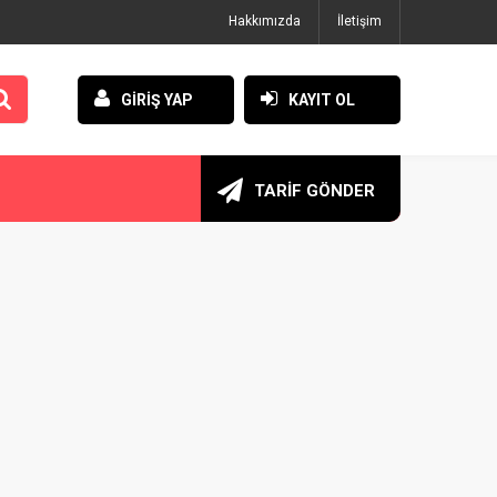
Hakkımızda
İletişim
GİRİŞ YAP
KAYIT OL
TARİF GÖNDER