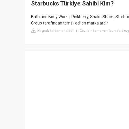
Starbucks Türkiye Sahibi Kim?
Bath and Body Works, Pinkberry, Shake Shack, Starbuc
Group tarafından temsil edilen markalardır.
Kaynak kaldırma talebi
Cevabın tamamını burada okuy
|