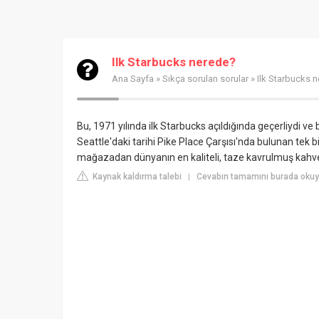
Ilk Starbucks nerede?
Ana Sayfa
»
Sıkça sorulan sorular
» Ilk Starbucks 
Bu, 1971 yılında ilk Starbucks açıldığında geçerliydi ve 
Seattle'daki tarihi Pike Place Çarşısı'nda bulunan tek
mağazadan dünyanın en kaliteli, taze kavrulmuş kahve
Kaynak kaldırma talebi
Cevabın tamamını burada okuy
|