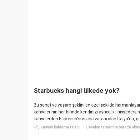
Starbucks hangi ülkede yok?
Bu sanat ve yaşam şeklini en özel şekilde harmanlaya
kahvelerinin her birinde kendinizi ayrıcalıklı hissedersi
kahvelerden Espresso'nun ana vatanı olan İtalya'da, 
Kaynak kaldırma talebi
Cevabın tamamını burada oku
|