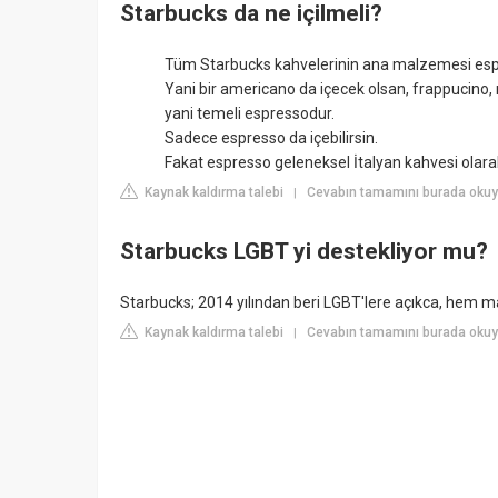
Starbucks da ne içilmeli?
Tüm Starbucks kahvelerinin ana malzemesi esp
Yani bir americano da içecek olsan, frappucino,
yani temeli espressodur.
Sadece espresso da içebilirsin.
Fakat espresso geleneksel İtalyan kahvesi olarak
Kaynak kaldırma talebi
Cevabın tamamını burada okuy
|
Starbucks LGBT yi destekliyor mu?
Starbucks; 2014 yılından beri LGBT'lere açıkca, hem ma
Kaynak kaldırma talebi
Cevabın tamamını burada oku
|