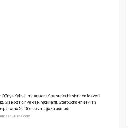
n Dünya Kahve İmparatoru Starbucks birbirinden lezzetli
niz. Size özeldir ve özel hazırlanır. Starbucks en sevilen
gariptir ama 2018'e dek mağaza açmadı.
yun: cahveland.com