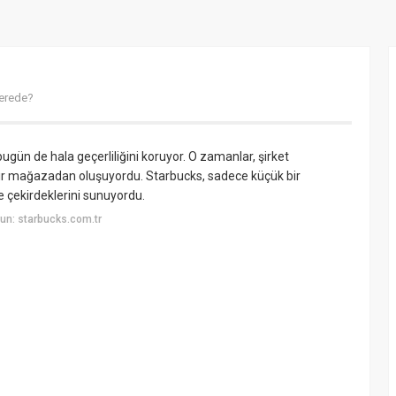
nerede?
bugün de hala geçerliliğini koruyor. O zamanlar, şirket
 bir mağazadan oluşuyordu. Starbucks, sadece küçük bir
 çekirdeklerini sunuyordu.
un: starbucks.com.tr