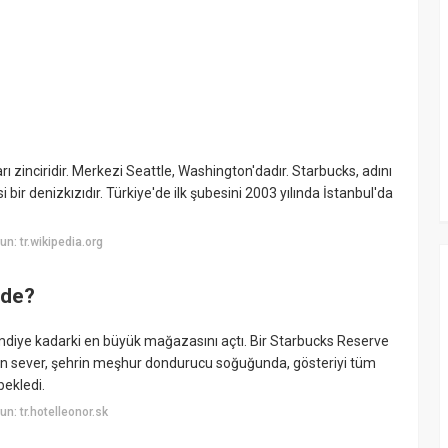
zinciridir. Merkezi Seattle, Washington'dadır. Starbucks, adını
bir denizkızıdır. Türkiye'de ilk şubesini 2003 yılında İstanbul'da
: tr.wikipedia.org
ede?
mdiye kadarki en büyük mağazasını açtı. Bir Starbucks Reserve
afein sever, şehrin meşhur dondurucu soğuğunda, gösteriyi tüm
bekledi.
: tr.hotelleonor.sk