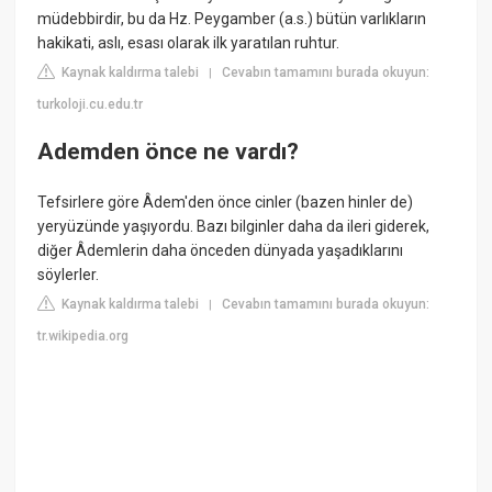
müdebbirdir, bu da Hz. Peygamber (a.s.) bütün varlıkların
hakikati, aslı, esası olarak ilk yaratılan ruhtur.
Kaynak kaldırma talebi
Cevabın tamamını burada okuyun:
|
turkoloji.cu.edu.tr
Ademden önce ne vardı?
Tefsirlere göre Âdem'den önce cinler (bazen hinler de)
yeryüzünde yaşıyordu. Bazı bilginler daha da ileri giderek,
diğer Âdemlerin daha önceden dünyada yaşadıklarını
söylerler.
Kaynak kaldırma talebi
Cevabın tamamını burada okuyun:
|
tr.wikipedia.org