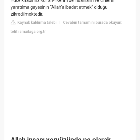
Yüce kitabımız Kur'an-ı Kerim'de insanların ve cinlerin
yaratılma gayesinin “Allah'a ibadet etmek” olduğu
zikredilmektedir.
Kaynak kaldırma talebi
Cevabın tamamını burada okuyun:
|
telif.ismailaga.org.tr
Allah insanı yeryüzünde ne olarak