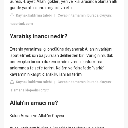
Suresi, 4. ayet: Allah; gökleri, yeri ve ikisi arasında olanları altı
günde yarattı, sonra arşa istiva etti.
Kaynak kaldırma talebi
Cevabın tamamını burada okuyun:
|
haberturk.com
Yaratılış inancı nedir?
Evrenin yaratılmışlığı öncülüne dayanarak Allah'ın varlığını
ispat etmek için başvurulan delillerden biri. Varlığın mutlak
birden çıkıp bir sıra düzeni içinde evreni oluşturması
anlamında felsefe terimi. Kelâm ve felsefede “varlık”
kavramının karşıtı olarak kullanılan terim.
Kaynak kaldırma talebi
Cevabın tamamını burada okuyun:
|
islamansiklopedisi.org.tr
Allah'ın amacı ne?
Kulun Amacı ve Allah'ın Gayesi