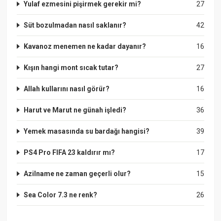
Yulaf ezmesini pişirmek gerekir mi?
27
Süt bozulmadan nasıl saklanır?
42
Kavanoz menemen ne kadar dayanır?
16
Kışın hangi mont sıcak tutar?
27
Allah kullarını nasıl görür?
16
Harut ve Marut ne günah işledi?
36
Yemek masasında su bardağı hangisi?
39
PS4 Pro FIFA 23 kaldırır mı?
17
Azilname ne zaman geçerli olur?
15
Sea Color 7.3 ne renk?
26