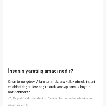
İnsanın yaratılış amacı nedir?
Onun temel görevi Allah'ı tanımak, ona kulluk etmek, insanî
ve ahlaki değer- lere bağlı olarak yaşayıp sonsuz hayata
hazırlanmaktır.
Kaynak kaldırma talebi
Cevabın tamamını burada okuyun:
|
dergipark.org.tr