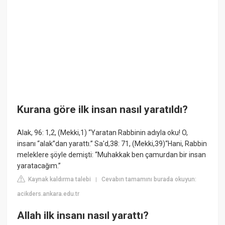
Kurana göre ilk insan nasıl yaratıldı?
Alak, 96: 1,2, (Mekki,1) “Yaratan Rabbinin adıyla oku! O,
insanı “alak”dan yarattı.” Sa'd,38: 71, (Mekki,39)“Hani, Rabbin
meleklere şöyle demişti: “Muhakkak ben çamurdan bir insan
yaratacağım.”
Kaynak kaldırma talebi
Cevabın tamamını burada okuyun:
|
acikders.ankara.edu.tr
Allah ilk insanı nasıl yarattı?