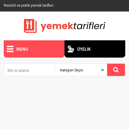
Resimli ve pratik yemek tarifleri
MENU
ÜYELİK