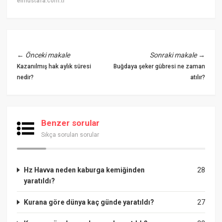
elmustafa.com.tr
←
Önceki makale
Sonraki makale
→
Kazanılmış hak aylık süresi
Buğdaya şeker gübresi ne zaman
nedir?
atılır?
Benzer sorular
Sıkça sorulan sorular
Hz Havva neden kaburga kemiğinden
28
yaratıldı?
Kurana göre dünya kaç günde yaratıldı?
27