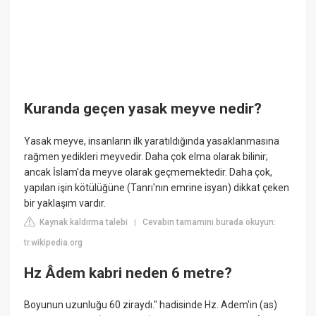
Kuranda geçen yasak meyve nedir?
Yasak meyve, insanların ilk yaratıldığında yasaklanmasına
rağmen yedikleri meyvedir. Daha çok elma olarak bilinir;
ancak İslam'da meyve olarak geçmemektedir. Daha çok,
yapılan işin kötülüğüne (Tanrı'nın emrine isyan) dikkat çeken
bir yaklaşım vardır.
Kaynak kaldırma talebi
Cevabın tamamını burada okuyun:
|
tr.wikipedia.org
Hz Âdem kabri neden 6 metre?
Boyunun uzunluğu 60 ziraydı." hadisinde Hz. Adem'in (as)