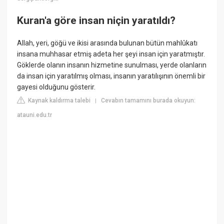
Kuran'a göre insan niçin yaratıldı?
Allah, yeri, göğü ve ikisi arasında bulunan bütün mahlûkatı
insana muhhasar etmiş adeta her şeyi insan için yaratmıştır.
Göklerde olanın insanın hizmetine sunulması, yerde olanların
da insan için yaratılmış olması, insanın yaratılışının önemli bir
gayesi olduğunu gösterir.
Kaynak kaldırma talebi
Cevabın tamamını burada okuyun:
|
atauni.edu.tr