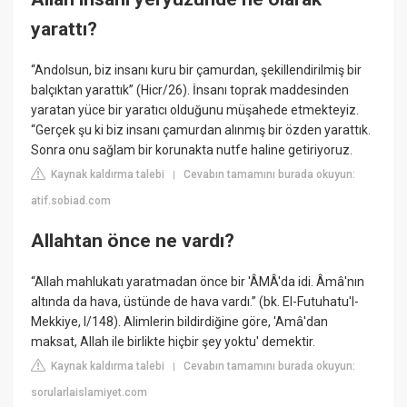
yarattı?
“Andolsun, biz insanı kuru bir çamurdan, şekillendirilmiş bir
balçıktan yarattık” (Hicr/26). İnsanı toprak maddesinden
yaratan yüce bir yaratıcı olduğunu müşahede etmekteyiz.
“Gerçek şu ki biz insanı çamurdan alınmış bir özden yarattık.
Sonra onu sağlam bir korunakta nutfe haline getiriyoruz.
Kaynak kaldırma talebi
Cevabın tamamını burada okuyun:
|
atif.sobiad.com
Allahtan önce ne vardı?
“Allah mahlukatı yaratmadan önce bir 'ÂMÂ'da idi. Âmâ'nın
altında da hava, üstünde de hava vardı.” (bk. El-Futuhatu'l-
Mekkiye, I/148). Alimlerin bildirdiğine göre, 'Amâ'dan
maksat, Allah ile birlikte hiçbir şey yoktu' demektir.
Kaynak kaldırma talebi
Cevabın tamamını burada okuyun:
|
sorularlaislamiyet.com