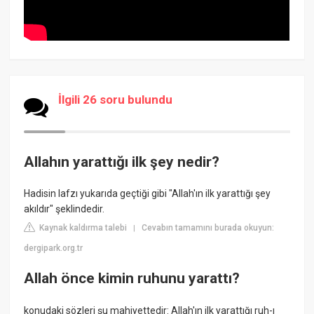
İlgili 26 soru bulundu
Allahın yarattığı ilk şey nedir?
Hadisin lafzı yukarıda geçtiği gibi "Allah'ın ilk yarattığı şey
akıldır" şeklindedir.
Kaynak kaldırma talebi
Cevabın tamamını burada okuyun:
|
dergipark.org.tr
Allah önce kimin ruhunu yarattı?
konudaki sözleri şu mahiyettedir: Allah'ın ilk yarattığı ruh-ı