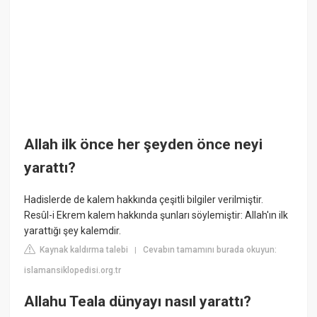
Allah ilk önce her şeyden önce neyi
yarattı?
Hadislerde de kalem hakkında çeşitli bilgiler verilmiştir.
Resûl-i Ekrem kalem hakkında şunları söylemiştir: Allah'ın ilk
yarattığı şey kalemdir.
Kaynak kaldırma talebi
Cevabın tamamını burada okuyun:
|
islamansiklopedisi.org.tr
Allahu Teala dünyayı nasıl yarattı?