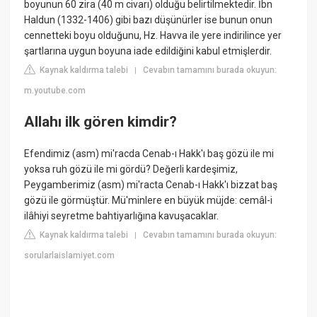
boyunun 60 zira (40 m civarı) olduğu belirtilmektedir. İbn
Haldun (1332-1406) gibi bazı düşünürler ise bunun onun
cennetteki boyu olduğunu, Hz. Havva ile yere indirilince yer
şartlarına uygun boyuna iade edildiğini kabul etmişlerdir.
Kaynak kaldırma talebi
Cevabın tamamını burada okuyun:
|
m.youtube.com
Allahı ilk gören kimdir?
Efendimiz (asm) mi'racda Cenab-ı Hakk'ı baş gözü ile mi
yoksa ruh gözü ile mi gördü? Değerli kardeşimiz,
Peygamberimiz (asm) mi'racta Cenab-ı Hakk'ı bizzat baş
gözü ile görmüştür. Mü'minlere en büyük müjde: cemâl-i
ilâhiyi seyretme bahtiyarlığına kavuşacaklar.
Kaynak kaldırma talebi
Cevabın tamamını burada okuyun:
|
sorularlaislamiyet.com