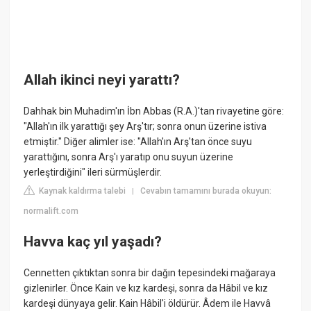
Allah ikinci neyi yarattı?
Dahhak bin Muhadim'ın İbn Abbas (R.A.)'tan rivayetine göre:
"Allah'ın ilk yarattığı şey Arş'tır; sonra onun üzerine istiva
etmiştir." Diğer alimler ise: "Allah'ın Arş'tan önce suyu
yarattığını, sonra Arş'ı yaratıp onu suyun üzerine
yerleştirdiğini" ileri sürmüşlerdir.
Kaynak kaldırma talebi
Cevabın tamamını burada okuyun:
|
normalift.com
Havva kaç yıl yaşadı?
Cennetten çıktıktan sonra bir dağın tepesindeki mağaraya
gizlenirler. Önce Kain ve kız kardeşi, sonra da Hâbil ve kız
kardeşi dünyaya gelir. Kain Hâbil'i öldürür. Âdem ile Havvâ