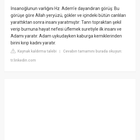
İnsanoğlunun varlığını Hz. Adem'e dayandıran görüş: Bu
görüşe göre Allah yeryüzü, gökler ve içindeki bütün canlıları
yarattıktan sonra insanı yaratmıştır: Tanrı topraktan şekil
verip burnuna hayat nefesi üflemek suretiyle ilk insanı ve
Adamı yaratır. Adam uykudayken kaburga kemiklerinden
birini kırıp kadını yaratır.
Kaynak kaldırma talebi
Cevabın tamamını burada okuyun:
|
tr.linkedin.com