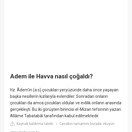
Adem ile Havva nasıl çoğaldı?
Hz. Âdem'in (a.s) çocukları yeryüzünde daha önce yaşayan
başka nesillerin kızlarıyla evlendiler. Sonradan onların
çocukları da amca çocukları oldular ve evlilik onların arasında
gerçekleşti. Bu iki görüşten birincisi el-Mizan tefsirinin yazarı
Allâme Tabatabâî tarafından kabul edilmektedir.
Kaynak kaldırma talebi
Cevabın tamamını burada okuyun:
|