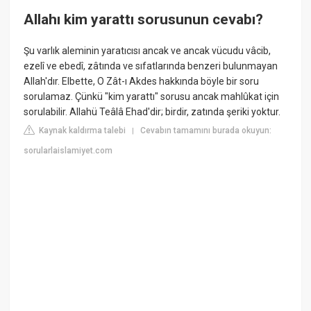
Allahı kim yarattı sorusunun cevabı?
Şu varlık aleminin yaratıcısı ancak ve ancak vücudu vâcib,
ezelî ve ebedî, zâtında ve sıfatlarında benzeri bulunmayan
Allah'dır. Elbette, O Zât-ı Akdes hakkında böyle bir soru
sorulamaz. Çünkü "kim yarattı" sorusu ancak mahlûkat için
sorulabilir. Allahü Teâlâ Ehad'dir; birdir, zatında şeriki yoktur.
Kaynak kaldırma talebi
Cevabın tamamını burada okuyun:
|
sorularlaislamiyet.com