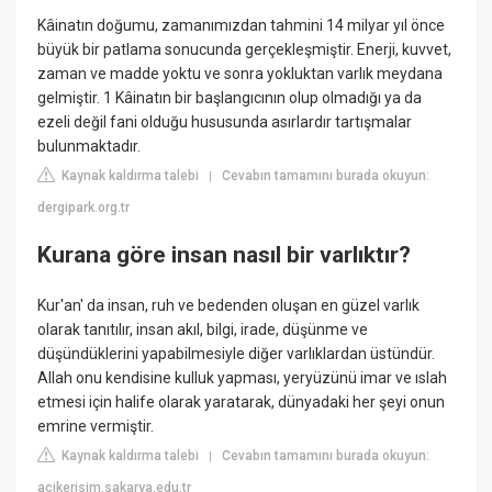
Kâinatın doğumu, zamanımızdan tahmini 14 milyar yıl önce
büyük bir patlama sonucunda gerçekleşmiştir. Enerji, kuvvet,
zaman ve madde yoktu ve sonra yokluktan varlık meydana
gelmiştir. 1 Kâinatın bir başlangıcının olup olmadığı ya da
ezeli değil fani olduğu hususunda asırlardır tartışmalar
bulunmaktadır.
Kaynak kaldırma talebi
Cevabın tamamını burada okuyun:
|
dergipark.org.tr
Kurana göre insan nasıl bir varlıktır?
Kur'an' da insan, ruh ve bedenden oluşan en güzel varlık
olarak tanıtılır, insan akıl, bilgi, irade, düşünme ve
düşündüklerini yapabilmesiyle diğer varlıklardan üstündür.
Allah onu kendisine kulluk yapması, yeryüzünü imar ve ıslah
etmesi için halife olarak yaratarak, dünyadaki her şeyi onun
emrine vermiştir.
Kaynak kaldırma talebi
Cevabın tamamını burada okuyun:
|
acikerisim.sakarya.edu.tr