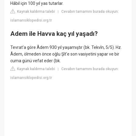
Hâbil için 100 yıl yas tutarlar.
Kaynak kaldırma talebi
Cevabın tamamını burada okuyun:
|
islamansiklopedisi.org.tr
Adem ile Havva kaç yıl yaşadı?
Tevrat'a göre Âdem 930 yıl yaşamıştır (bk. Tekvîn, 5/5). Hz.
Âdem, ölmeden önce oğlu Şît'e son vasiyetini yapar ve bir
cuma günü vefat eder (bk.
Kaynak kaldırma talebi
Cevabın tamamını burada okuyun:
|
islamansiklopedisi.org.tr