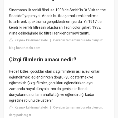
Sinemanın ilk renkli filmi ise 1908'de Smith'in “A Visit to the
Seaside” yapımıydı. Ancak bu iki aşamalı renklendirme
tutarlı renk spektrumu gerçekleştiremiyordu. Yıl 1917'de
kendi iki renkli filtresini oluşturan Tecnicolor şirketi 1932
yılına gelindiğinde üç filtreli renklendirmeyi tanıttı.
Kaynak kaldırma talebi
Cevabın tamamını burada okuyun:
|
blog.baruthotels.com
Çizgi filmlerin amacı nedir?
Hedef kitlesi çocuklar olan çizgi filmlerin asıl işlevi onları
eğlendirmek, eğlendirirken doğru- yu göstermek ve
eğitmektir. Çizgi filmler, çocukları eğlendirirken aynı
zamanda hayal dünyala- rını da genişletir. Kendi
dünyalarında onları rahatlattığı ve eğlendirdiği kadar
öğretme rolünü de üstlenir.
Kaynak kaldırma talebi
Cevabın tamamını burada okuyun:
|
dergipark.org.tr