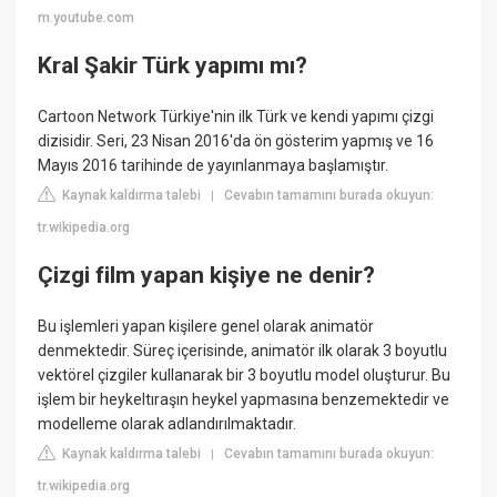
m.youtube.com
Kral Şakir Türk yapımı mı?
Cartoon Network Türkiye'nin ilk Türk ve kendi yapımı çizgi
dizisidir. Seri, 23 Nisan 2016'da ön gösterim yapmış ve 16
Mayıs 2016 tarihinde de yayınlanmaya başlamıştır.
Kaynak kaldırma talebi
Cevabın tamamını burada okuyun:
|
tr.wikipedia.org
Çizgi film yapan kişiye ne denir?
Bu işlemleri yapan kişilere genel olarak animatör
denmektedir. Süreç içerisinde, animatör ilk olarak 3 boyutlu
vektörel çizgiler kullanarak bir 3 boyutlu model oluşturur. Bu
işlem bir heykeltıraşın heykel yapmasına benzemektedir ve
modelleme olarak adlandırılmaktadır.
Kaynak kaldırma talebi
Cevabın tamamını burada okuyun:
|
tr.wikipedia.org