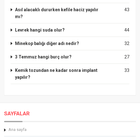
Asıl alacaklı dururken kefile haciz yapılır
43
mı?
Levrek hangi suda olur?
44
Minekop balığı diğer adı nedir?
32
3 Temmuz hangi burç olur?
27
Kemik tozundan ne kadar sonra implant
33
yapılır?
SAYFALAR
Ana sayfa