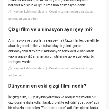
hareket algısının oluşturulmasına animasyon denir.
Kaynak kaldırma talebi
Cevabın tamamını burada okuyun:
|
animation.yasar.edu.tr
Çizgi film ve animasyon aynı şey mi?
Animasyon ve çizgi film aynı şey mi? Çizgi filmler, genellikle
abartılı görsel stiller ve tuhaf olay örgüleri içeren
animasyonlu filmlerdir. Animasyon teknikleri kullanılarak
yapılır ancak diğer animasyon stillerine göre ayırt edici bir
tarihçesi vardır.
Kaynak kaldırma talebi
Cevabın tamamını burada okuyun:
|
adobe.com
Dünyanın en eski çizgi filmi nedir?
İlk çizgi film, 19. yüzyılda yaratılan ve ardışık resimlerin bir
dizi dönme diski kullanılarak projekte edildiği "zoetrope" adlı
bir cihazla gösterilen "Fantasmagorie" adlı film olarak kabul