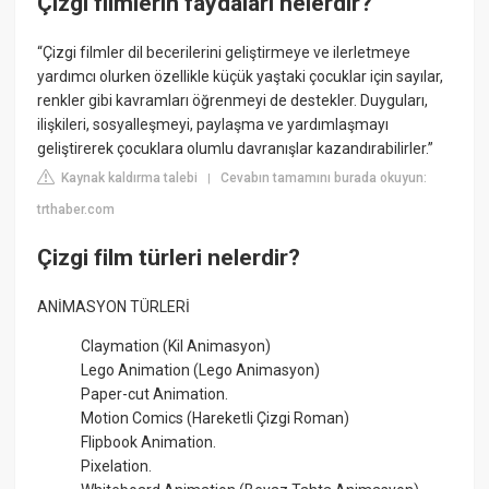
Çizgi filmlerin faydaları nelerdir?
“Çizgi filmler dil becerilerini geliştirmeye ve ilerletmeye
yardımcı olurken özellikle küçük yaştaki çocuklar için sayılar,
renkler gibi kavramları öğrenmeyi de destekler. Duyguları,
ilişkileri, sosyalleşmeyi, paylaşma ve yardımlaşmayı
geliştirerek çocuklara olumlu davranışlar kazandırabilirler.”
Kaynak kaldırma talebi
Cevabın tamamını burada okuyun:
|
trthaber.com
Çizgi film türleri nelerdir?
ANİMASYON TÜRLERİ
Claymation (Kil Animasyon)
Lego Animation (Lego Animasyon)
Paper-cut Animation.
Motion Comics (Hareketli Çizgi Roman)
Flipbook Animation.
Pixelation.