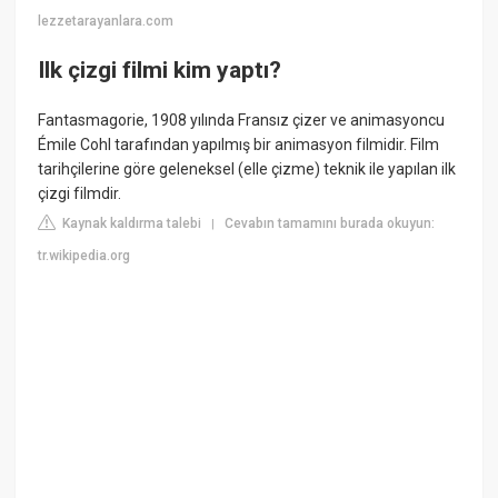
lezzetarayanlara.com
Ilk çizgi filmi kim yaptı?
Fantasmagorie, 1908 yılında Fransız çizer ve animasyoncu
Émile Cohl tarafından yapılmış bir animasyon filmidir. Film
tarihçilerine göre geleneksel (elle çizme) teknik ile yapılan ilk
çizgi filmdir.
Kaynak kaldırma talebi
Cevabın tamamını burada okuyun:
|
tr.wikipedia.org