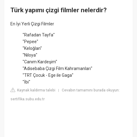
Türk yapımı çizgi filmler nelerdir?
En İyi Yerli Çizgi Filmler
"Rafadan Tayfa"
"Pepee"
"Keloğlan"
"Niloya"
"Canım Kardeşim"
"Adisebaba Çizgi Film Kahramanları"
"TRT Çocuk - Ege ile Gaga"
"İbi"
Kaynak kaldırma talebi
Cevabın tamamını burada okuyun:
|
sertifika.subu.edu.tr