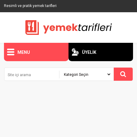
Resimli ve pratik yemek tarifleri
MENU
ÜYELİK