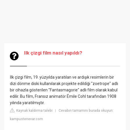
Ilk çizgi film nasıl yapıldı?
İlk çizgi film, 19. yüzyılda yaratılan ve ardışık resimlerin bir
dizi dönme diski kullanılarak projekte edildiği "zoetrope" adlı
bir cihazla gösterilen "Fantasmagorie" adlı film olarak kabul
edilir. Bu film, Fransız animatör Émile Cohl tarafından 1908
yılında yaratılmıştır.
Kaynak kaldırma talebi
Cevabın tamamını burada okuyun:
|
kampustenevar.com