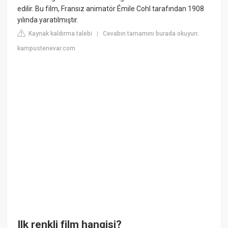
edilir. Bu film, Fransız animatör Émile Cohl tarafından 1908
yılında yaratılmıştır.
Kaynak kaldırma talebi
Cevabın tamamını burada okuyun:
|
kampustenevar.com
Ilk renkli film hangisi?