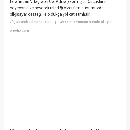
tarafından Vitagraph Co. Adına yapılmıştır. Çocukların
heyecanla ve severek izlediği çizgi film günümüzde
bilgisayar desteği ile oldukça yol kat etmiştir.
Kaynak kaldırma talebi
Cevabın tamamını burada okuyun:
|
onedio.com