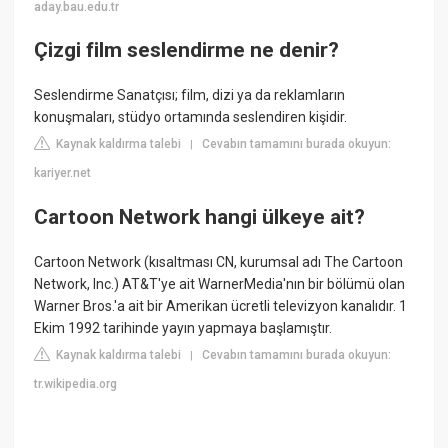
aday.bau.edu.tr
Çizgi film seslendirme ne denir?
Seslendirme Sanatçısı; film, dizi ya da reklamların
konuşmaları, stüdyo ortamında seslendiren kişidir.
Kaynak kaldırma talebi
Cevabın tamamını burada okuyun:
|
kariyer.net
Cartoon Network hangi ülkeye ait?
Cartoon Network (kısaltması CN, kurumsal adı The Cartoon
Network, Inc.) AT&T'ye ait WarnerMedia'nın bir bölümü olan
Warner Bros.'a ait bir Amerikan ücretli televizyon kanalıdır. 1
Ekim 1992 tarihinde yayın yapmaya başlamıştır.
Kaynak kaldırma talebi
Cevabın tamamını burada okuyun:
|
tr.wikipedia.org