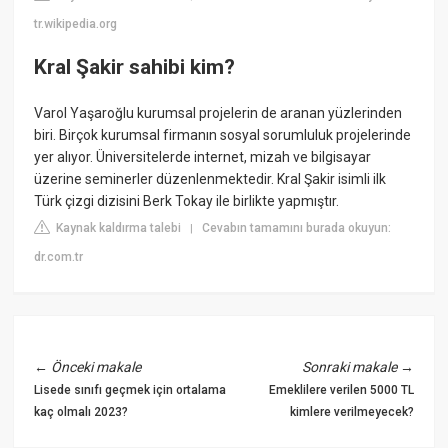
tr.wikipedia.org
Kral Şakir sahibi kim?
Varol Yaşaroğlu kurumsal projelerin de aranan yüzlerinden
biri. Birçok kurumsal firmanın sosyal sorumluluk projelerinde
yer alıyor. Üniversitelerde internet, mizah ve bilgisayar
üzerine seminerler düzenlenmektedir. Kral Şakir isimli ilk
Türk çizgi dizisini Berk Tokay ile birlikte yapmıştır.
Kaynak kaldırma talebi
Cevabın tamamını burada okuyun:
|
dr.com.tr
←
Önceki makale
Sonraki makale
→
Lisede sınıfı geçmek için ortalama
Emeklilere verilen 5000 TL
kaç olmalı 2023?
kimlere verilmeyecek?