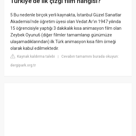
Türkiye'de ilk çizgi film hangisi?
5 Bu nedenle birçok yerli kaynakta, İstanbul Güzel Sanatlar
Akademisi'nde öğretim üyesi olan Vedat Ar'ın 1947 yılında
15 öğrencisiyle yaptığı 3 dakikalık kısa animasyon film olan
Zeybek Oyunu6 (diğer filmler tamamlanıp günümüze
ulaşamadıklarından) ilk Türk animasyon kısa film örneği
olarak kabul edilmektedir.
Kaynak kaldırma talebi
Cevabın tamamını burada okuyun:
|
dergipark.org.tr