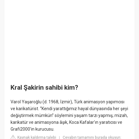
Kral Şakirin sahibi kim?
Varol Yaşaroğlu (d. 1968, İzmir), Türk animasyon yapımcısı
ve karikatürist. “Kendi yarattığımız hayal dünyasında her şeyi
değiştirmek mümkün” söylemini yaşam tarzı yapmış; mizah,
karikatür ve animasyona âşık, Koca Kafalar'ın yaratıcısı ve
Grafi2000′in kurucusu.
Kaynak kaldırma talebi
Cevabın tamamını burada okuyun:
|