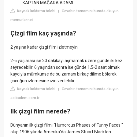
KAPTAN MAĞARA ADAMI.
Kaynak kaldırma talebi
Cevabın tamamını burada okuyun:
|
memurlar.net
Çizgi film kaç yaşında?
2 yaşına kadar çizgi film izletmeyin
2-6 yaş arası ise 20 dakikayı aşmamak üzere günde iki kez
seyredebilir. 6 yaşından sonra ise günde 1,5-2 saat olmak
kaydıyla mümkünse de bu zamanı birkaç dilime bölerek
çocuğun izlemesine izin verilebilir.
Kaynak kaldırma talebi
Cevabın tamamını burada okuyun:
|
acibadem.com.tr
Ilk çizgi film nerede?
Dünyanın ilk çizgi filmi “Humorous Phases of Funny Faces ''
olup 1906 yılında Amerika'da James Stuart Blackton