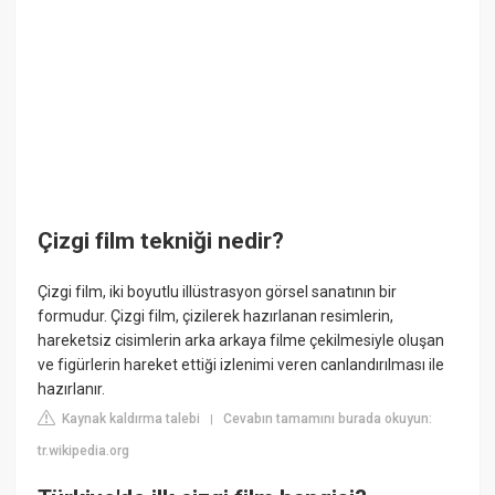
Çizgi film tekniği nedir?
Çizgi film, iki boyutlu illüstrasyon görsel sanatının bir
formudur. Çizgi film, çizilerek hazırlanan resimlerin,
hareketsiz cisimlerin arka arkaya filme çekilmesiyle oluşan
ve figürlerin hareket ettiği izlenimi veren canlandırılması ile
hazırlanır.
Kaynak kaldırma talebi
Cevabın tamamını burada okuyun:
|
tr.wikipedia.org