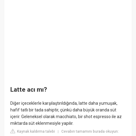
Latte acı mı?
Diğer içeceklerle karşılaştırıldığında, latte daha yumuşak,
hafif tatlı bir tada sahiptir, çünkü daha büyük oranda süt
içerir. Geleneksel olarak macchiato, bir shot espresso ile az
miktarda süt eklenmesiyle yapılır.
Kaynak kaldırma talebi
Cevabın tamamını burada okuyun:
|