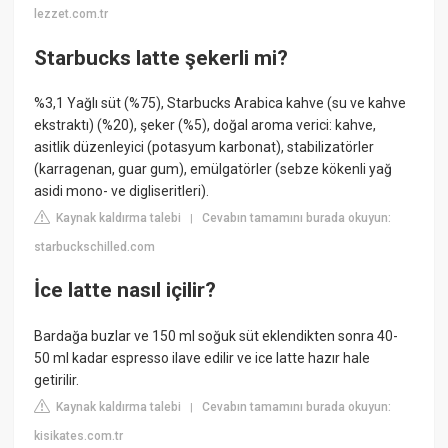
lezzet.com.tr
Starbucks latte şekerli mi?
%3,1 Yağlı süt (%75), Starbucks Arabica kahve (su ve kahve
ekstraktı) (%20), şeker (%5), doğal aroma verici: kahve,
asitlik düzenleyici (potasyum karbonat), stabilizatörler
(karragenan, guar gum), emülgatörler (sebze kökenli yağ
asidi mono- ve digliseritleri).
Kaynak kaldırma talebi
Cevabın tamamını burada okuyun:
|
starbuckschilled.com
İce latte nasıl içilir?
Bardağa buzlar ve 150 ml soğuk süt eklendikten sonra 40-
50 ml kadar espresso ilave edilir ve ice latte hazır hale
getirilir.
Kaynak kaldırma talebi
Cevabın tamamını burada okuyun:
|
kisikates.com.tr