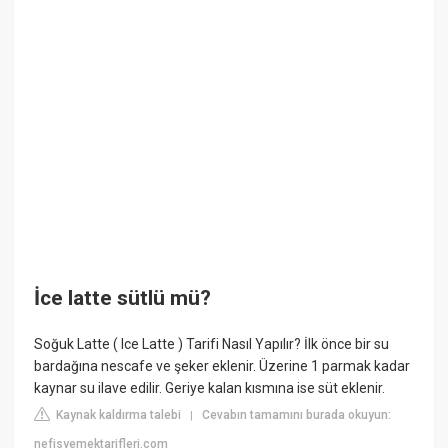
İce latte sütlü mü?
Soğuk Latte ( Ice Latte ) Tarifi Nasıl Yapılır? İlk önce bir su
bardağına nescafe ve şeker eklenir. Üzerine 1 parmak kadar
kaynar su ilave edilir. Geriye kalan kısmına ise süt eklenir.
Kaynak kaldırma talebi
Cevabın tamamını burada okuyun:
|
nefisyemektarifleri.com