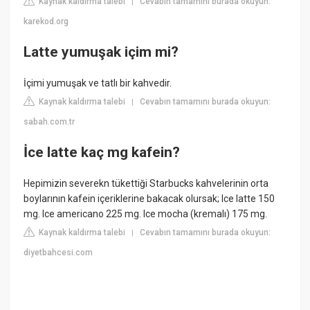
Kaynak kaldırma talebi
Cevabın tamamını burada okuyun:
|
karekod.org
Latte yumuşak içim mi?
İçimi yumuşak ve tatlı bir kahvedir.
Kaynak kaldırma talebi
Cevabın tamamını burada okuyun:
|
sabah.com.tr
İce latte kaç mg kafein?
Hepimizin severekn tükettiği Starbucks kahvelerinin orta
boylarının kafein içeriklerine bakacak olursak; Ice latte 150
mg. Ice americano 225 mg. Ice mocha (kremalı) 175 mg.
Kaynak kaldırma talebi
Cevabın tamamını burada okuyun:
|
diyetbahcesi.com