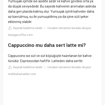
Yumuşak içimde ise asidite azdır ve kahve gövdesi orta ya
da düşük seviyededir. Bu sayede kahvenin aromaları aslında
daha geri planda kalmış olur. Yumuşak içimli kahveler daha
az kavrulmuş, su ile yumuşatılmış ya da içine süt/şeker
eklenmiş olabilir.
Kaynak kaldırma talebi
Cevabın tamamını burada okuyun:
|
lawagacoffee.com
Cappuccino mu daha sert latte mi?
Cappuccino ise süt ve süt köpüğüyle hazırlanan bir kahve
türüdür. Espressodan hafiftir. Latteden daha serttir.
Kaynak kaldırma talebi
Cevabın tamamını burada okuyun:
|
mahbubamarket.com