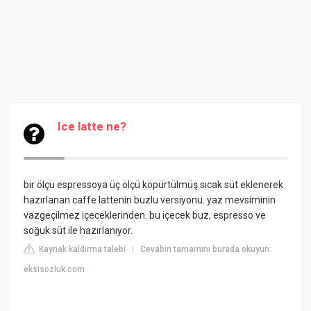
Ice latte ne?
bir ölçü espressoya üç ölçü köpürtülmüş sıcak süt eklenerek
hazırlanan caffe lattenin buzlu versiyonu. yaz mevsiminin
vazgeçilmez içeceklerinden. bu içecek buz, espresso ve
soğuk süt ile hazırlanıyor.
Kaynak kaldırma talebi
Cevabın tamamını burada okuyun:
|
eksisozluk.com