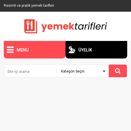
Resimli ve pratik yemek tarifleri
MENU
ÜYELİK