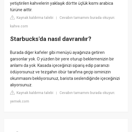
yetiştirilen kahvelerin yaklaşık dörtte üçlük kısmı arabica
türüne aittir.
Kaynak kaldırma talebi
Cevabın tamamını burada okuyun:
|
kahve.com
Starbucks'da nasıl davranılır?
Burada diğer kafeler gibi menüyü ayağınıza getiren
garsonlar yok. O yüzden bir yere oturup beklemenizin bir
anlamı da yok. Kasada içeceğinizi sipariş edip paranızı
ödüyorsunuz ve tezgahın öbür tarafına geçip isminizin
okunmasını bekliyorsunuz, barista seslendiğinde içeceğinizi
alıyorsunuz.
Kaynak kaldırma talebi
Cevabın tamamını burada okuyun:
|
yemek.com