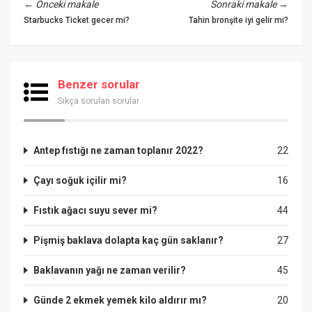
←
Önceki makale
Sonraki makale
→
Starbucks Ticket gecer mi?
Tahin bronşite iyi gelir mi?
Benzer sorular
Sıkça sorulan sorular
Antep fıstığı ne zaman toplanır 2022?
22
Çayı soğuk içilir mi?
16
Fıstık ağacı suyu sever mi?
44
Pişmiş baklava dolapta kaç gün saklanır?
27
Baklavanın yağı ne zaman verilir?
45
Günde 2 ekmek yemek kilo aldırır mı?
20