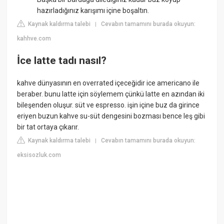
hazırladığınız karışımı içine boşaltın.
Kaynak kaldırma talebi
Cevabın tamamını burada okuyun:
|
kahhve.com
İce latte tadı nasıl?
kahve dünyasının en overrated içeceğidir ice americano ile
beraber. bunu latte için söylemem çünkü latte en azından iki
bileşenden oluşur. süt ve espresso. işin içine buz da girince
eriyen buzun kahve su-süt dengesini bozması bence leş gibi
bir tat ortaya çıkarır.
Kaynak kaldırma talebi
Cevabın tamamını burada okuyun:
|
eksisozluk.com