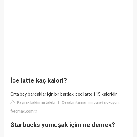
İce latte kaç kalori?
Orta boy bardaklar için bir bardak iced latte 115 kaloridir.
Kaynak kaldırma talebi
Cevabın tamamını burada okuyun:
|
fotomac.com.tr
Starbucks yumuşak içim ne demek?