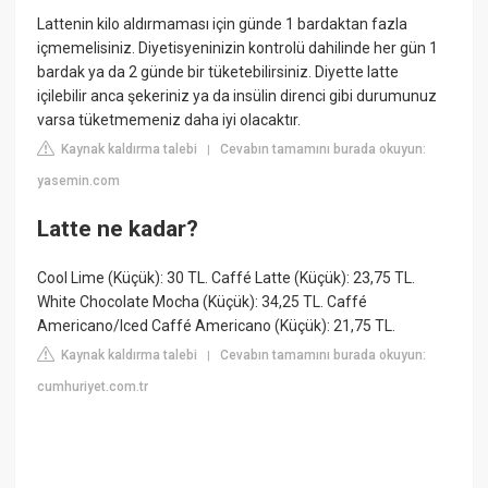
Lattenin kilo aldırmaması için günde 1 bardaktan fazla
içmemelisiniz. Diyetisyeninizin kontrolü dahilinde her gün 1
bardak ya da 2 günde bir tüketebilirsiniz. Diyette latte
içilebilir anca şekeriniz ya da insülin direnci gibi durumunuz
varsa tüketmemeniz daha iyi olacaktır.
Kaynak kaldırma talebi
Cevabın tamamını burada okuyun:
|
yasemin.com
Latte ne kadar?
Cool Lime (Küçük): 30 TL. Caffé Latte (Küçük): 23,75 TL.
White Chocolate Mocha (Küçük): 34,25 TL. Caffé
Americano/Iced Caffé Americano (Küçük): 21,75 TL.
Kaynak kaldırma talebi
Cevabın tamamını burada okuyun:
|
cumhuriyet.com.tr