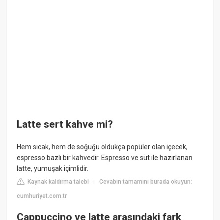
Latte sert kahve mi?
Hem sıcak, hem de soğuğu oldukça popüler olan içecek,
espresso bazlı bir kahvedir. Espresso ve süt ile hazırlanan
latte, yumuşak içimlidir.
Kaynak kaldırma talebi
Cevabın tamamını burada okuyun:
|
cumhuriyet.com.tr
Cappuccino ve latte arasındaki fark