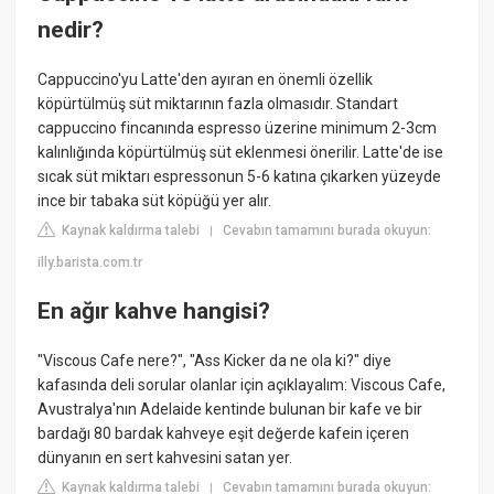
nedir?
Cappuccino'yu Latte'den ayıran en önemli özellik
köpürtülmüş süt miktarının fazla olmasıdır. Standart
cappuccino fincanında espresso üzerine minimum 2-3cm
kalınlığında köpürtülmüş süt eklenmesi önerilir. Latte'de ise
sıcak süt miktarı espressonun 5-6 katına çıkarken yüzeyde
ince bir tabaka süt köpüğü yer alır.
Kaynak kaldırma talebi
Cevabın tamamını burada okuyun:
|
illy.barista.com.tr
En ağır kahve hangisi?
"Viscous Cafe nere?", "Ass Kicker da ne ola ki?" diye
kafasında deli sorular olanlar için açıklayalım: Viscous Cafe,
Avustralya'nın Adelaide kentinde bulunan bir kafe ve bir
bardağı 80 bardak kahveye eşit değerde kafein içeren
dünyanın en sert kahvesini satan yer.
Kaynak kaldırma talebi
Cevabın tamamını burada okuyun:
|