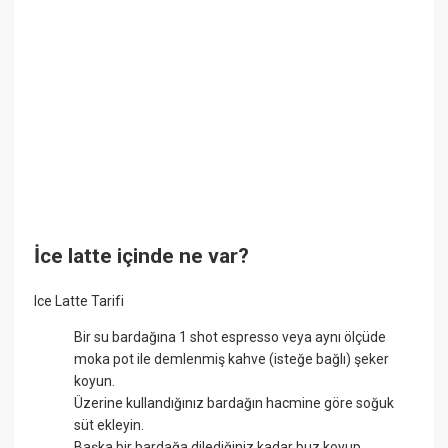
İce latte içinde ne var?
Ice Latte Tarifi
Bir su bardağına 1 shot espresso veya aynı ölçüde
moka pot ile demlenmiş kahve (isteğe bağlı) şeker
koyun.
Üzerine kullandığınız bardağın hacmine göre soğuk
süt ekleyin.
Başka bir bardağa dilediğiniz kadar buz koyup