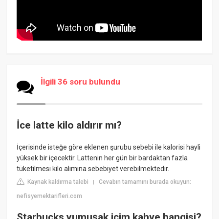
İlgili 36 soru bulundu
İce latte kilo aldırır mı?
İçerisinde isteğe göre eklenen şurubu sebebi ile kalorisi hayli
yüksek bir içecektir. Lattenin her gün bir bardaktan fazla
tüketilmesi kilo alımına sebebiyet verebilmektedir.
Kaynak kaldırma talebi
Cevabın tamamını burada okuyun:
|
nefisyemektarifleri.com
Starbucks yumuşak içim kahve hangisi?