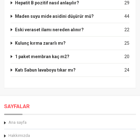
Hepatit B pozitif nasıl anlaşılır?
29
Maden suyu mide asidini düşürür mü?
44
Eski veraset ilamı nereden alınır?
22
Kulunç kırma zararlı mı?
25
1 paket membran kaç m2?
20
Katı Sabun lavaboyu tıkar mı?
24
SAYFALAR
Ana sayfa
Hakkimizda