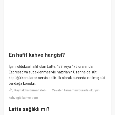
En hafif kahve hangisi?
İçimi oldukça hafif olan Latte, 1/3 veya 1/5 oranında
Espresso'ya süt eklenmesiyle hazırlanır. Üzerine de süt
köpüğü konularak servis edilir. İlk olarak buharda ısıtılmış süt
bardağa konulur.
Kaynak kaldırma talebi
Cevabın tamamını burada okuyun:
|
kahvegibikahve.com
Latte sağlıklı mı?