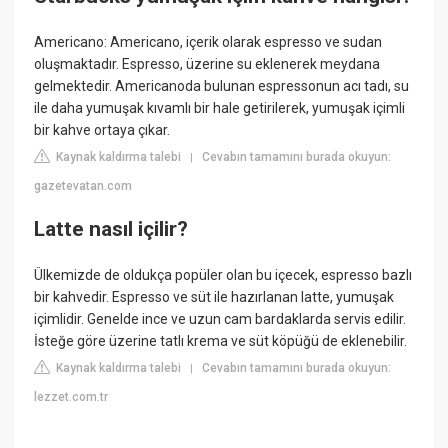
Americano: Americano, içerik olarak espresso ve sudan
oluşmaktadır. Espresso, üzerine su eklenerek meydana
gelmektedir. Americanoda bulunan espressonun acı tadı, su
ile daha yumuşak kıvamlı bir hale getirilerek, yumuşak içimli
bir kahve ortaya çıkar.
Kaynak kaldırma talebi
Cevabın tamamını burada okuyun:
|
gazetevatan.com
Latte nasıl içilir?
Ülkemizde de oldukça popüler olan bu içecek, espresso bazlı
bir kahvedir. Espresso ve süt ile hazırlanan latte, yumuşak
içimlidir. Genelde ince ve uzun cam bardaklarda servis edilir.
İsteğe göre üzerine tatlı krema ve süt köpüğü de eklenebilir.
Kaynak kaldırma talebi
Cevabın tamamını burada okuyun:
|
lezzet.com.tr