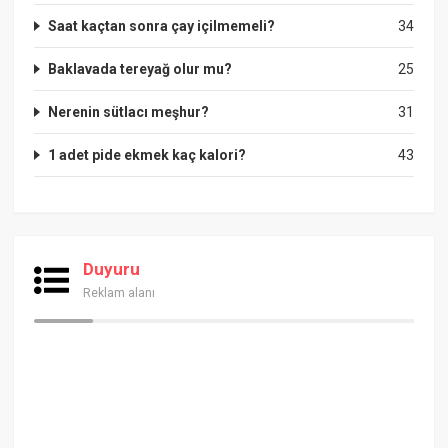
Saat kaçtan sonra çay içilmemeli?
34
Baklavada tereyağ olur mu?
25
Nerenin sütlacı meşhur?
31
1 adet pide ekmek kaç kalori?
43
Duyuru
Reklam alanı