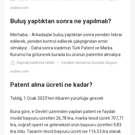
eodev.com
Buluş yaptıktan sonra ne yapılmalı?
Merhaba, - Arkadaşlar buluş yaptıktan sonra yeniden tekrar
edilerek, yeniden kontrol edilerek çalıştığından emin
olmalıyız. - Daha sonra icadımızı Türk Patent ve Marka
Kurumu'na götürerek burada bu ürünün patentini almalıyız.
Kaynak kaldırma talebi
Cevabın tamamını burada okuyun:
|
eodev.com
Patent alma ücreti ne kadar?
Tebliğ, 1 Ocak 2023'ten itibaren yürürlüğe girecek
Buna göre, e-Devlet üzerinden yapılan patent ve faydalı
model başvuru ücretleri 26,78 lira, marka tescil ücreti 707,71
lira, coğrafi işaret ve geleneksel ürün başvuru ücretleri 9,83
lira oldu. Tasarım tescil başvuru ücreti ise 116,53 lira olarak