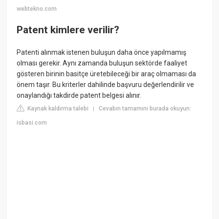
webtekno.com
Patent kimlere verilir?
Patenti alınmak istenen buluşun daha önce yapılmamış
olması gerekir. Aynı zamanda buluşun sektörde faaliyet
gösteren birinin basitçe üretebileceği bir araç olmaması da
önem taşır. Bu kriterler dahilinde başvuru değerlendirilir ve
onaylandığı takdirde patent belgesi alınır.
Kaynak kaldırma talebi
Cevabın tamamını burada okuyun:
|
isbasi.com