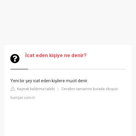
İcat eden kişiye ne denir?
Yeni bir şey icat eden kişilere mucit denir.
Kaynak kaldırma talebi
Cevabın tamamını burada okuyun:
|
hurriyet.com.tr