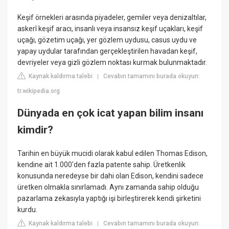
Keşif örnekleri arasında piyadeler, gemiler veya denizaltılar,
askerî keşif aracı, insanlı veya insansız keşif uçakları, keşif
uçağı, gözetim uçağı, yer gözlem uydusu, casus uydu ve
yapay uydular tarafından gerçekleştirilen havadan keşif,
devriyeler veya gizli gözlem noktası kurmak bulunmaktadır.
Kaynak kaldırma talebi
Cevabın tamamını burada okuyun:
|
tr.wikipedia.org
Dünyada en çok icat yapan bilim insanı
kimdir?
Tarihin en büyük mucidi olarak kabul edilen Thomas Edison,
kendine ait 1.000'den fazla patente sahip. Üretkenlik
konusunda neredeyse bir dahi olan Edison, kendini sadece
üretken olmakla sınırlamadı. Aynı zamanda sahip olduğu
pazarlama zekasıyla yaptığı işi birleştirerek kendi şirketini
kurdu.
Kaynak kaldırma talebi
Cevabın tamamını burada okuyun:
|