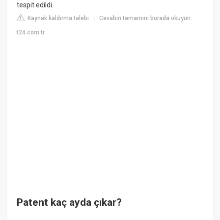
tespit edildi.
Kaynak kaldırma talebi
Cevabın tamamını burada okuyun:
|
t24.com.tr
Patent kaç ayda çıkar?