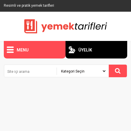
Resimli ve pratik yemek tarifleri
MENU
ÜYELİK