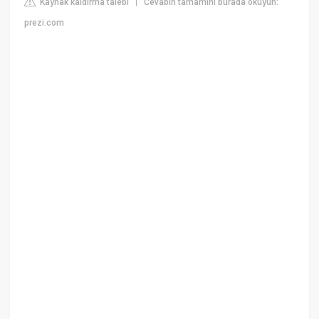
Kaynak kaldırma talebi
Cevabın tamamını burada okuyun:
|
prezi.com