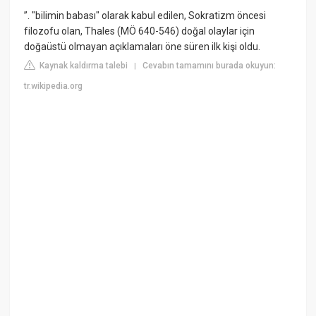
”. "bilimin babası" olarak kabul edilen, Sokratizm öncesi
filozofu olan, Thales (MÖ 640-546) doğal olaylar için
doğaüstü olmayan açıklamaları öne süren ilk kişi oldu.
Kaynak kaldırma talebi
Cevabın tamamını burada okuyun:
|
tr.wikipedia.org