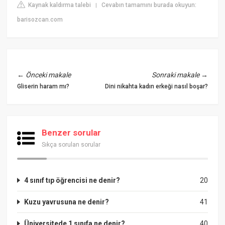
Kaynak kaldırma talebi
Cevabın tamamını burada okuyun:
|
barisozcan.com
←
Önceki makale
Sonraki makale
→
Gliserin haram mı?
Dini nikahta kadın erkeği nasıl boşar?
Benzer sorular
Sıkça sorulan sorular
4 sınıf tıp öğrencisi ne denir?
20
Kuzu yavrusuna ne denir?
41
Üniversitede 1 sınıfa ne denir?
40