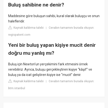
Buluş sahibine ne denir?
Maddesine göre buluşun sahibi, kural olarak buluşçu ve onun
halefleridir.
Kaynak kaldırma talebi
Cevabın tamamını burada okuyun:
|
regispatent.com
Yeni bir buluş yapan kişiye mucit denir
doğru mu yanlış mı?
Buluş için Newton'un yerçekimini fark etmesini örnek
verebiliriz. Ayrıca, buluşu gerçekleştiren kişiye “kâşif” ve
buluş ya da icat geliştiren kişiye ise “mucit” denir.
Kaynak kaldırma talebi
Cevabın tamamını burada okuyun:
|
btm.istanbul