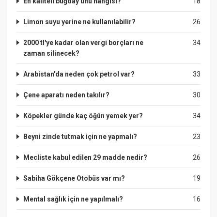
En kaliteli buğday unu hangisi?
18
Limon suyu yerine ne kullanılabilir?
26
2000 tl'ye kadar olan vergi borçları ne
34
zaman silinecek?
Arabistan'da neden çok petrol var?
33
Çene aparatı neden takılır?
30
Köpekler günde kaç öğün yemek yer?
34
Beyni zinde tutmak için ne yapmalı?
23
Mecliste kabul edilen 29 madde nedir?
26
Sabiha Gökçene Otobüs var mı?
19
Mental sağlık için ne yapılmalı?
16