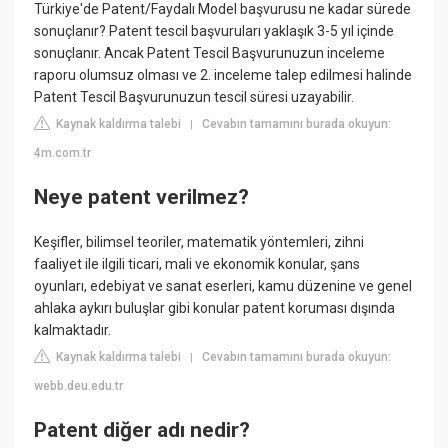
Türkiye'de Patent/Faydalı Model başvurusu ne kadar sürede
sonuçlanır? Patent tescil başvuruları yaklaşık 3-5 yıl içinde
sonuçlanır. Ancak Patent Tescil Başvurunuzun inceleme
raporu olumsuz olması ve 2. inceleme talep edilmesi halinde
Patent Tescil Başvurunuzun tescil süresi uzayabilir.
Kaynak kaldırma talebi
Cevabın tamamını burada okuyun:
|
4m.com.tr
Neye patent verilmez?
Keşifler, bilimsel teoriler, matematik yöntemleri, zihni
faaliyet ile ilgili ticari, mali ve ekonomik konular, şans
oyunları, edebiyat ve sanat eserleri, kamu düzenine ve genel
ahlaka aykırı buluşlar gibi konular patent koruması dışında
kalmaktadır.
Kaynak kaldırma talebi
Cevabın tamamını burada okuyun:
|
webb.deu.edu.tr
Patent diğer adı nedir?