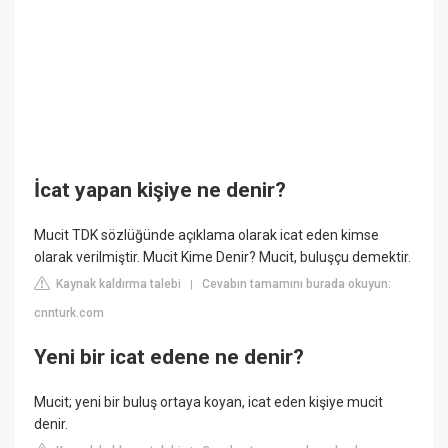
İcat yapan kişiye ne denir?
Mucit TDK sözlüğünde açıklama olarak icat eden kimse
olarak verilmiştir. Mucit Kime Denir? Mucit, buluşçu demektir.
Kaynak kaldırma talebi
Cevabın tamamını burada okuyun:
|
cnnturk.com
Yeni bir icat edene ne denir?
Mucit; yeni bir buluş ortaya koyan, icat eden kişiye mucit
denir.