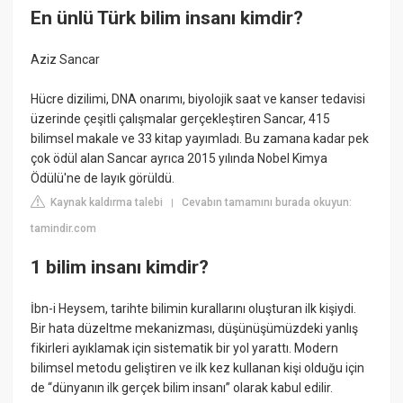
En ünlü Türk bilim insanı kimdir?
Aziz Sancar
Hücre dizilimi, DNA onarımı, biyolojik saat ve kanser tedavisi
üzerinde çeşitli çalışmalar gerçekleştiren Sancar, 415
bilimsel makale ve 33 kitap yayımladı. Bu zamana kadar pek
çok ödül alan Sancar ayrıca 2015 yılında Nobel Kimya
Ödülü'ne de layık görüldü.
Kaynak kaldırma talebi
Cevabın tamamını burada okuyun:
|
tamindir.com
1 bilim insanı kimdir?
İbn-i Heysem, tarihte bilimin kurallarını oluşturan ilk kişiydi.
Bir hata düzeltme mekanizması, düşünüşümüzdeki yanlış
fikirleri ayıklamak için sistematik bir yol yarattı. Modern
bilimsel metodu geliştiren ve ilk kez kullanan kişi olduğu için
de “dünyanın ilk gerçek bilim insanı” olarak kabul edilir.