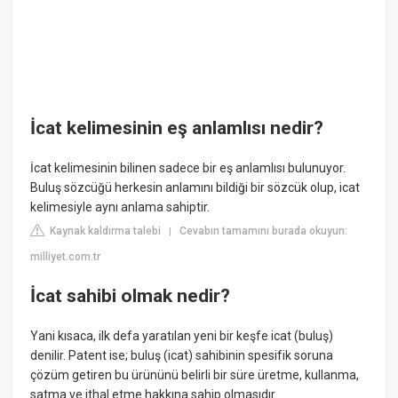
İcat kelimesinin eş anlamlısı nedir?
İcat kelimesinin bilinen sadece bir eş anlamlısı bulunuyor.
Buluş sözcüğü herkesin anlamını bildiği bir sözcük olup, icat
kelimesiyle aynı anlama sahiptir.
Kaynak kaldırma talebi
Cevabın tamamını burada okuyun:
|
milliyet.com.tr
İcat sahibi olmak nedir?
Yani kısaca, ilk defa yaratılan yeni bir keşfe icat (buluş)
denilir. Patent ise; buluş (icat) sahibinin spesifik soruna
çözüm getiren bu ürününü belirli bir süre üretme, kullanma,
satma ve ithal etme hakkına sahip olmasıdır.