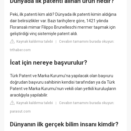
Dünyada ilk patenti alınan ürün nedir?
Peki, ilk patenti kim aldı? Dünyada ilk patenti kimin aldığına
dair belirsizlikler var. Bazı tarihçilere göre, 1421 yılında
Floransalı mimar Filippo Brunelleschi mermer taşımak için
geliştirdiği vinç sistemiyle patent aldı.
Kaynak kaldırma talebi
Cevabın tamamını burada okuyun:
|
trthaber.com
İcat için nereye başvurulur?
Türk Patent ve Marka Kurumu'na yapılacak olan başvuru
doğrudan başvuru sahibinin kendisi tarafından ya da Türk
Patent ve Marka Kurumu'nun vekili olan yetkili kuruluşların
aracılığıyla yapılabilir.
Kaynak kaldırma talebi
Cevabın tamamını burada okuyun:
|
parasut.com
Dünyanın ilk gerçek bilim insanı kimdir?