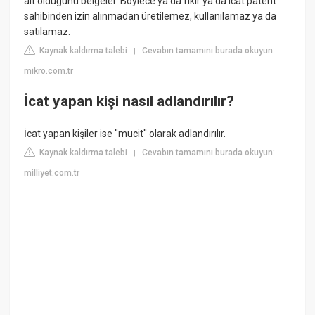
ait olduğunu belgeler. Böylece ya da fikir ya da icat patent
sahibinden izin alınmadan üretilemez, kullanılamaz ya da
satılamaz.
Kaynak kaldırma talebi
Cevabın tamamını burada okuyun:
|
mikro.com.tr
İcat yapan kişi nasıl adlandırılır?
İcat yapan kişiler ise ''mucit'' olarak adlandırılır.
Kaynak kaldırma talebi
Cevabın tamamını burada okuyun:
|
milliyet.com.tr