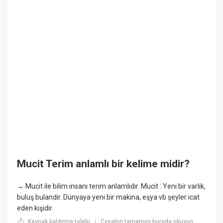
Mucit Terim anlamlı bir kelime midir?
→ Mucit ile bilim insanı terim anlamlıdır. Mucit : Yeni bir varlık,
buluş bulandır. Dünyaya yeni bir makina, eşya vb şeyler icat
eden kişidir.
Kaynak kaldırma talebi
Cevabın tamamını burada okuyun:
|