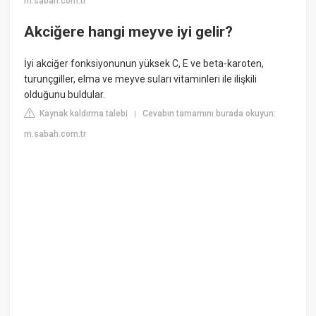
m.sabah.com.tr
Akciğere hangi meyve iyi gelir?
İyi akciğer fonksiyonunun yüksek C, E ve beta-karoten,
turunçgiller, elma ve meyve suları vitaminleri ile ilişkili
olduğunu buldular.
Kaynak kaldırma talebi
Cevabın tamamını burada okuyun:
|
m.sabah.com.tr