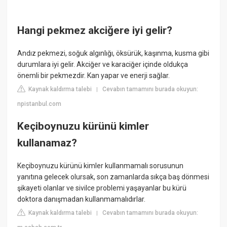
Hangi pekmez akciğere iyi gelir?
Andız pekmezi, soğuk algınlığı, öksürük, kaşınma, kusma gibi
durumlara iyi gelir. Akciğer ve karaciğer içinde oldukça
önemli bir pekmezdir. Kan yapar ve enerji sağlar.
Kaynak kaldırma talebi
Cevabın tamamını burada okuyun:
|
npistanbul.com
Keçiboynuzu kürünü kimler
kullanamaz?
Keçiboynuzu kürünü kimler kullanmamalı sorusunun
yanıtına gelecek olursak, son zamanlarda sıkça baş dönmesi
şikayeti olanlar ve sivilce problemi yaşayanlar bu kürü
doktora danışmadan kullanmamalıdırlar.
Kaynak kaldırma talebi
Cevabın tamamını burada okuyun:
|