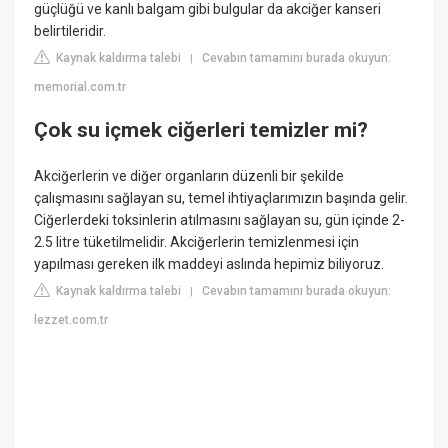
güçlüğü ve kanlı balgam gibi bulgular da akciğer kanseri
belirtileridir.
Kaynak kaldırma talebi
Cevabın tamamını burada okuyun:
|
memorial.com.tr
Çok su içmek ciğerleri temizler mi?
Akciğerlerin ve diğer organların düzenli bir şekilde
çalışmasını sağlayan su, temel ihtiyaçlarımızın başında gelir.
Ciğerlerdeki toksinlerin atılmasını sağlayan su, gün içinde 2-
2.5 litre tüketilmelidir. Akciğerlerin temizlenmesi için
yapılması gereken ilk maddeyi aslında hepimiz biliyoruz.
Kaynak kaldırma talebi
Cevabın tamamını burada okuyun:
|
lezzet.com.tr