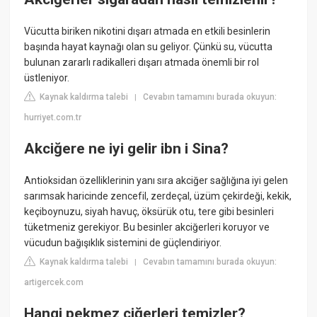
Vücutta biriken nikotini dışarı atmada en etkili besinlerin
başında hayat kaynağı olan su geliyor. Çünkü su, vücutta
bulunan zararlı radikalleri dışarı atmada önemli bir rol
üstleniyor.
Kaynak kaldırma talebi
Cevabın tamamını burada okuyun:
|
hurriyet.com.tr
Akciğere ne iyi gelir ibn i Sina?
Antioksidan özelliklerinin yanı sıra akciğer sağlığına iyi gelen
sarımsak haricinde zencefil, zerdeçal, üzüm çekirdeği, kekik,
keçiboynuzu, siyah havuç, öksürük otu, tere gibi besinleri
tüketmeniz gerekiyor. Bu besinler akciğerleri koruyor ve
vücudun bağışıklık sistemini de güçlendiriyor.
Kaynak kaldırma talebi
Cevabın tamamını burada okuyun:
|
artigercek.com
Hangi pekmez ciğerleri temizler?