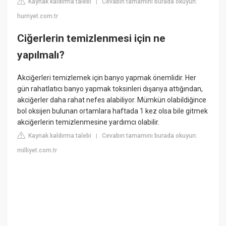
Kaynak kaldırma talebi
Cevabın tamamını burada okuyun:
|
hurriyet.com.tr
Ciğerlerin temizlenmesi için ne
yapılmalı?
Akciğerleri temizlemek için banyo yapmak önemlidir. Her
gün rahatlatıcı banyo yapmak toksinleri dışarıya attığından,
akciğerler daha rahat nefes alabiliyor. Mümkün olabildiğince
bol oksijen bulunan ortamlara haftada 1 kez olsa bile gitmek
akciğerlerin temizlenmesine yardımcı olabilir.
Kaynak kaldırma talebi
Cevabın tamamını burada okuyun:
|
milliyet.com.tr