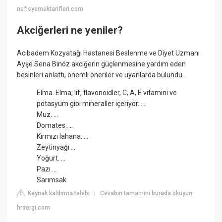
nefisyemektarifleri.com
Akciğerleri ne yeniler?
Acıbadem Kozyatağı Hastanesi Beslenme ve Diyet Uzmanı
Ayşe Sena Binöz akciğerin güçlenmesine yardım eden
besinleri anlattı, önemli öneriler ve uyarılarda bulundu.
Elma. Elma; lif, flavonoidler, C, A, E vitamini ve
potasyum gibi mineraller içeriyor. ...
Muz. ...
Domates. ...
Kırmızı lahana. ...
Zeytinyağı ...
Yoğurt. ...
Pazı ...
Sarımsak.
Kaynak kaldırma talebi
Cevabın tamamını burada okuyun:
|
hrdergi.com