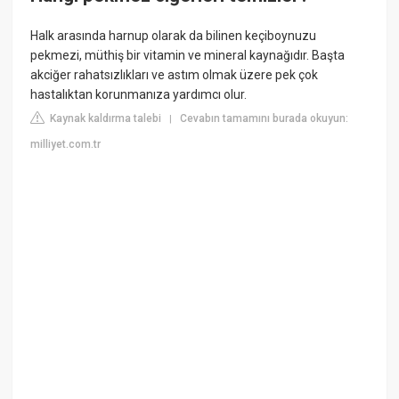
Halk arasında harnup olarak da bilinen keçiboynuzu
pekmezi, müthiş bir vitamin ve mineral kaynağıdır. Başta
akciğer rahatsızlıkları ve astım olmak üzere pek çok
hastalıktan korunmanıza yardımcı olur.
Kaynak kaldırma talebi
Cevabın tamamını burada okuyun:
|
milliyet.com.tr