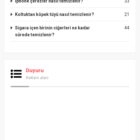
Iphone çerezler nasıl temizlenir?
33
Koltuktan köpek tüyü nasıl temizlenir?
21
Sigara içen birinin ciğerleri ne kadar
44
sürede temizlenir?
Duyuru
Reklam alanı