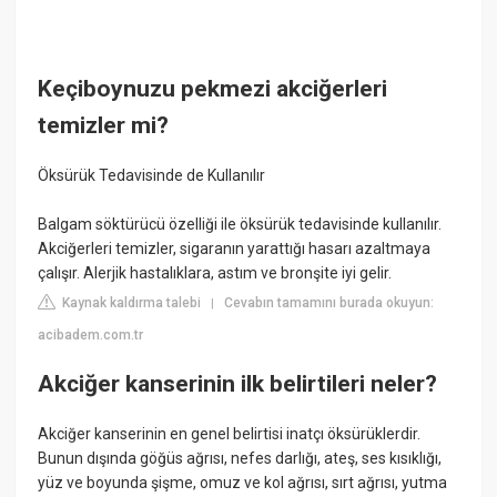
Keçiboynuzu pekmezi akciğerleri
temizler mi?
Öksürük Tedavisinde de Kullanılır
Balgam söktürücü özelliği ile öksürük tedavisinde kullanılır.
Akciğerleri temizler, sigaranın yarattığı hasarı azaltmaya
çalışır. Alerjik hastalıklara, astım ve bronşite iyi gelir.
Kaynak kaldırma talebi
Cevabın tamamını burada okuyun:
|
acibadem.com.tr
Akciğer kanserinin ilk belirtileri neler?
Akciğer kanserinin en genel belirtisi inatçı öksürüklerdir.
Bunun dışında göğüs ağrısı, nefes darlığı, ateş, ses kısıklığı,
yüz ve boyunda şişme, omuz ve kol ağrısı, sırt ağrısı, yutma