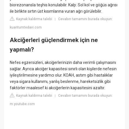
biorezonansla teşhis konulabilir. Kalp: Sol kol ve göğüs ağrısı
ile birlikte sırtın üst kısımlarına vuran ağrı görülebilir.
Kaynak kaldırma talebi
Cevabın tamamını burada okuyun:
|
kuantumtedavi.com
Akciğerleri güçlendirmek için ne
yapmalı?
Nefes egzersizleri, akciğerlerinizin daha verimli çalışmasını
sağlar. Ayrıca akciğer kapasitesi sınırlı olan kişilerde nefesin
iyileştirilmesine yardımcı olur. KOAH, astım gibi hastalıklar
veya sigara kullanımı, yanlış beslenme, hareketsizlik gibi
faktörler maalesef ki akciğerlerin kapasitesini azaltır.
Kaynak kaldırma talebi
Cevabın tamamını burada okuyun:
|
m.youtube.com