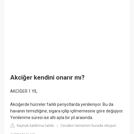
Akciğer kendini onarır mı?
AKCİĞER 1 YIL
Akciğerde hücreler farklı periyotlarda yenileniyor. Bu da
havanın temizliğine, sigara içilip içilmemesine göre değişiyor.
Yenilenme süresi ise altı ayla bir yıl arasında.
Kaynak kaldırma talebi
Cevabın tamamını burada okuyun:
|