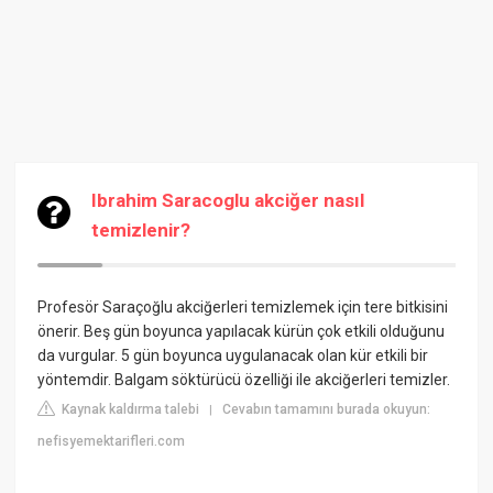
Ibrahim Saracoglu akciğer nasıl
temizlenir?
Profesör Saraçoğlu akciğerleri temizlemek için tere bitkisini
önerir. Beş gün boyunca yapılacak kürün çok etkili olduğunu
da vurgular. 5 gün boyunca uygulanacak olan kür etkili bir
yöntemdir. Balgam söktürücü özelliği ile akciğerleri temizler.
Kaynak kaldırma talebi
Cevabın tamamını burada okuyun:
|
nefisyemektarifleri.com