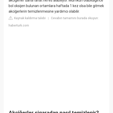
akciğerler daha rahat nefes alabiliyor. Mümkün olabildiğince
bol oksijen bulunan ortamlara haftada 1 kez olsa bile gitmek
akciğerlerin temizlenmesine yardımcı olabilir.
Kaynak kaldırma talebi
Cevabın tamamını burada okuyun:
|
haberturk.com
Akciğerler sigaradan nasıl temizlenir?