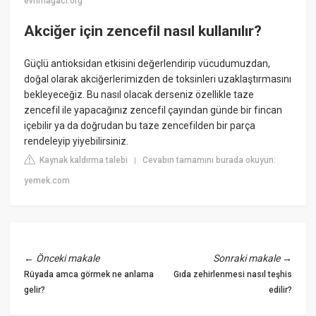
evrimagaci.org
Akciğer için zencefil nasıl kullanılır?
Güçlü antioksidan etkisini değerlendirip vücudumuzdan,
doğal olarak akciğerlerimizden de toksinleri uzaklaştırmasını
bekleyeceğiz. Bu nasıl olacak derseniz özellikle taze
zencefil ile yapacağınız zencefil çayından günde bir fincan
içebilir ya da doğrudan bu taze zencefilden bir parça
rendeleyip yiyebilirsiniz.
Kaynak kaldırma talebi
Cevabın tamamını burada okuyun:
|
yemek.com
←
Önceki makale
Sonraki makale
→
Rüyada amca görmek ne anlama
Gıda zehirlenmesi nasıl teşhis
gelir?
edilir?