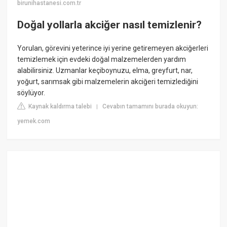
birunihastanesi.com.tr
Doğal yollarla akciğer nasıl temizlenir?
Yorulan, görevini yeterince iyi yerine getiremeyen akciğerleri
temizlemek için evdeki doğal malzemelerden yardım
alabilirsiniz. Uzmanlar keçiboynuzu, elma, greyfurt, nar,
yoğurt, sarımsak gibi malzemelerin akciğeri temizlediğini
söylüyor.
Kaynak kaldırma talebi
Cevabın tamamını burada okuyun:
|
yemek.com