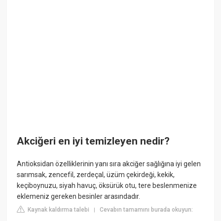
Akciğeri en iyi temizleyen nedir?
Antioksidan özelliklerinin yanı sıra akciğer sağlığına iyi gelen
sarımsak, zencefil, zerdeçal, üzüm çekirdeği, kekik,
keçiboynuzu, siyah havuç, öksürük otu, tere beslenmenize
eklemeniz gereken besinler arasındadır.
Kaynak kaldırma talebi
Cevabın tamamını burada okuyun:
|