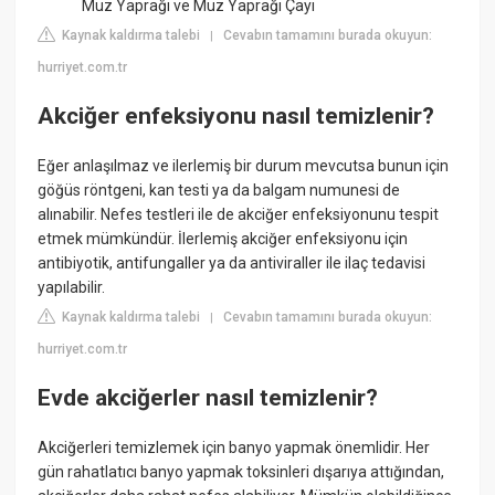
Muz Yaprağı ve Muz Yaprağı Çayı
Kaynak kaldırma talebi
Cevabın tamamını burada okuyun:
|
hurriyet.com.tr
Akciğer enfeksiyonu nasıl temizlenir?
Eğer anlaşılmaz ve ilerlemiş bir durum mevcutsa bunun için
göğüs röntgeni, kan testi ya da balgam numunesi de
alınabilir. Nefes testleri ile de akciğer enfeksiyonunu tespit
etmek mümkündür. İlerlemiş akciğer enfeksiyonu için
antibiyotik, antifungaller ya da antiviraller ile ilaç tedavisi
yapılabilir.
Kaynak kaldırma talebi
Cevabın tamamını burada okuyun:
|
hurriyet.com.tr
Evde akciğerler nasıl temizlenir?
Akciğerleri temizlemek için banyo yapmak önemlidir. Her
gün rahatlatıcı banyo yapmak toksinleri dışarıya attığından,