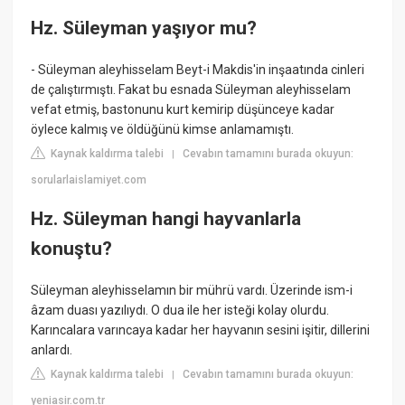
Hz. Süleyman yaşıyor mu?
- ​Süleyman aleyhisselam Beyt-i Makdis'in inşaatında cinleri
de çalıştırmıştı. Fakat bu esnada Süleyman aleyhisselam
vefat etmiş, bastonunu kurt kemirip düşünceye kadar
öylece kalmış ve öldüğünü kimse anlamamıştı.
Kaynak kaldırma talebi
Cevabın tamamını burada okuyun:
|
sorularlaislamiyet.com
Hz. Süleyman hangi hayvanlarla
konuştu?
Süleyman aleyhisselamın bir mührü vardı. Üzerinde ism-i
âzam duası yazılıydı. O dua ile her isteği kolay olurdu.
Karıncalara varıncaya kadar her hayvanın sesini işitir, dillerini
anlardı.
Kaynak kaldırma talebi
Cevabın tamamını burada okuyun:
|
yeniasir.com.tr