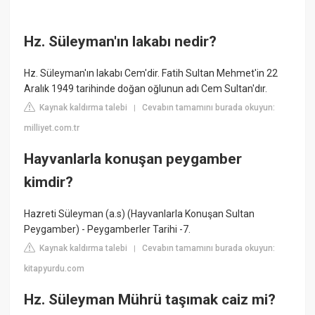
Hz. Süleyman'ın lakabı nedir?
Hz. Süleyman'ın lakabı Cem'dir. Fatih Sultan Mehmet'in 22
Aralık 1949 tarihinde doğan oğlunun adı Cem Sultan'dır.
Kaynak kaldırma talebi
Cevabın tamamını burada okuyun:
|
milliyet.com.tr
Hayvanlarla konuşan peygamber
kimdir?
Hazreti Süleyman (a.s) (Hayvanlarla Konuşan Sultan
Peygamber) - Peygamberler Tarihi -7.
Kaynak kaldırma talebi
Cevabın tamamını burada okuyun:
|
kitapyurdu.com
Hz. Süleyman Mührü taşımak caiz mi?