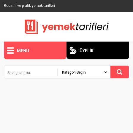
Resimli ve pratik yemek tarifleri
MENU
ÜYELİK