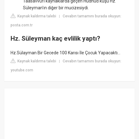
Taasavvufi kaynaklarda geçen Hüdhüd kuşu Hz.
Süleyman'ın diğer bir mucizesiydi.
Kaynak kaldırma talebi
Cevabın tamamını burada okuyun:
|
posta.com.tr
Hz. Süleyman kaç evlilik yaptı?
Hz.Sülayman Bir Gecede 100 Karısı İle Çocuk Yapacaktı...
Kaynak kaldırma talebi
Cevabın tamamını burada okuyun:
|
youtube.com