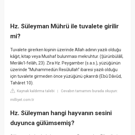
Hz. Süleyman Mührü ile tuvalete girilir
mi?
Tuvalete girerken kişinin üzerinde Allah adının yazılı olduğu
kâğıt, kitap veya Mushaf bulunması mekruhtur. (Şürünbülâlî,
Merâkı'l-felâh, 23). Zira Hz. Peygamber (s.a.s.), yüzüğünün
üzerinde “Muhammedün Resûlullah” ibaresi yazılı olduğu
için tuvalete girmeden önce yüzüğünü çıkarırdı (Ebû Dâvûd,
Tahâret 10).
Kaynak kaldırma talebi
Cevabın tamamını burada okuyun:
|
milliyet.com.tr
Hz. Süleyman hangi hayvanın sesini
duyunca gülümsemiş?