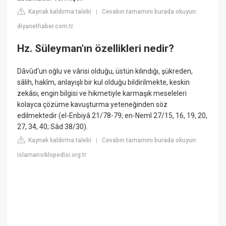
Kaynak kaldırma talebi
Cevabın tamamını burada okuyun:
|
diyanethaber.com.tr
Hz. Süleyman'ın özellikleri nedir?
Dâvûd'un oğlu ve vârisi olduğu, üstün kılındığı, şükreden,
sâlih, hakîm, anlayışlı bir kul olduğu bildirilmekte, keskin
zekâsı, engin bilgisi ve hikmetiyle karmaşık meseleleri
kolayca çözüme kavuşturma yeteneğinden söz
edilmektedir (el-Enbiyâ 21/78-79; en-Neml 27/15, 16, 19, 20,
27, 34, 40; Sâd 38/30).
Kaynak kaldırma talebi
Cevabın tamamını burada okuyun:
|
islamansiklopedisi.org.tr