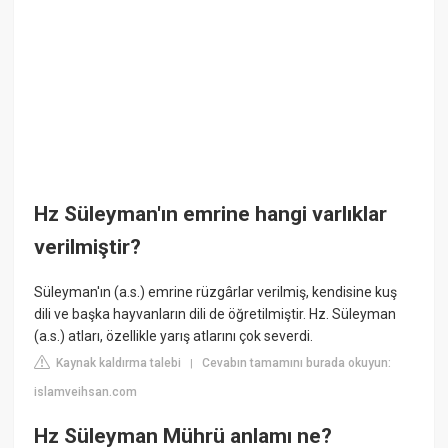
Hz Süleyman'ın emrine hangi varlıklar
verilmiştir?
Süleyman'ın (a.s.) emrine rüzgârlar verilmiş, kendisine kuş
dili ve başka hayvanların dili de öğretilmiştir. Hz. Süleyman
(a.s.) atları, özellikle yarış atlarını çok severdi.
Kaynak kaldırma talebi
Cevabın tamamını burada okuyun:
|
islamveihsan.com
Hz Süleyman Mührü anlamı ne?