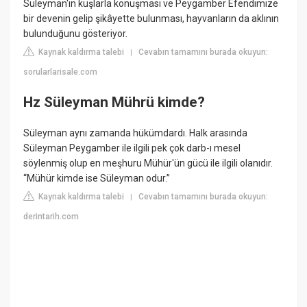
Süleyman'ın kuşlarla konuşması ve Peygamber Efendimize
bir devenin gelip şikâyette bulunması, hayvanların da aklının
bulunduğunu gösteriyor.
Kaynak kaldırma talebi
Cevabın tamamını burada okuyun:
|
sorularlarisale.com
Hz Süleyman Mührü kimde?
Süleyman aynı zamanda hükümdardı. Halk arasında
Süleyman Peygamber ile ilgili pek çok darb-ı mesel
söylenmiş olup en meşhuru Mühür'ün gücü ile ilgili olanıdır.
“Mühür kimde ise Süleyman odur.”
Kaynak kaldırma talebi
Cevabın tamamını burada okuyun:
|
derintarih.com