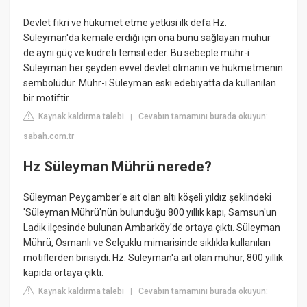
Devlet fikri ve hükümet etme yetkisi ilk defa Hz.
Süleyman'da kemale erdiği için ona bunu sağlayan mühür
de aynı güç ve kudreti temsil eder. Bu sebeple mühr-i
Süleyman her şeyden evvel devlet olmanın ve hükmetmenin
sembolüdür. Mühr-i Süleyman eski edebiyatta da kullanılan
bir motiftir.
Kaynak kaldırma talebi
Cevabın tamamını burada okuyun:
|
sabah.com.tr
Hz Süleyman Mührü nerede?
Süleyman Peygamber'e ait olan altı köşeli yıldız şeklindeki
'Süleyman Mührü'nün bulunduğu 800 yıllık kapı, Samsun'un
Ladik ilçesinde bulunan Ambarköy'de ortaya çıktı. Süleyman
Mührü, Osmanlı ve Selçuklu mimarisinde sıklıkla kullanılan
motiflerden birisiydi. Hz. Süleyman'a ait olan mühür, 800 yıllık
kapıda ortaya çıktı.
Kaynak kaldırma talebi
Cevabın tamamını burada okuyun:
|