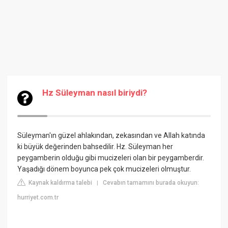
Hz Süleyman nasıl biriydi?
Süleyman'ın güzel ahlakından, zekasından ve Allah katında
ki büyük değerinden bahsedilir. Hz. Süleyman her
peygamberin olduğu gibi mucizeleri olan bir peygamberdir.
Yaşadığı dönem boyunca pek çok mucizeleri olmuştur.
Kaynak kaldırma talebi
Cevabın tamamını burada okuyun:
|
hurriyet.com.tr