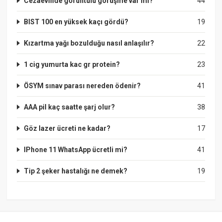
Cezaevinde görüntülü görüşme var mı?
44
BIST 100 en yüksek kaçı gördü?
19
Kızartma yağı bozulduğu nasıl anlaşılır?
22
1 cig yumurta kac gr protein?
23
ÖSYM sınav parası nereden ödenir?
41
AAA pil kaç saatte şarj olur?
38
Göz lazer ücreti ne kadar?
17
IPhone 11 WhatsApp ücretli mi?
41
Tip 2 şeker hastalığı ne demek?
19