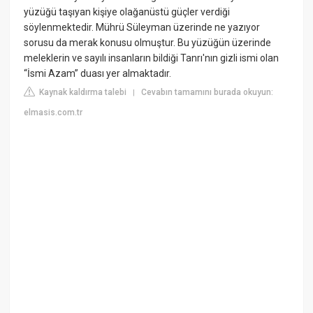
yüzüğü taşıyan kişiye olağanüstü güçler verdiği
söylenmektedir. Mührü Süleyman üzerinde ne yazıyor
sorusu da merak konusu olmuştur. Bu yüzüğün üzerinde
meleklerin ve sayılı insanların bildiği Tanrı'nın gizli ismi olan
“İsmi Azam” duası yer almaktadır.
Kaynak kaldırma talebi
Cevabın tamamını burada okuyun:
|
elmasis.com.tr