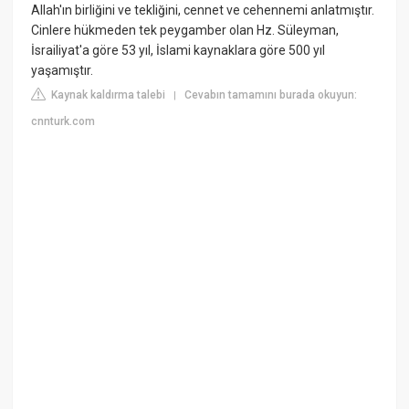
Allah'ın birliğini ve tekliğini, cennet ve cehennemi anlatmıştır.
Cinlere hükmeden tek peygamber olan Hz. Süleyman,
İsrailiyat'a göre 53 yıl, İslami kaynaklara göre 500 yıl
yaşamıştır.
Kaynak kaldırma talebi
Cevabın tamamını burada okuyun:
|
cnnturk.com