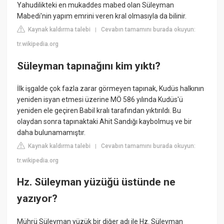
Yahudilikteki en mukaddes mabed olan Süleyman
Mabedi'nin yapım emrini veren kral olmasıyla da bilinir.
Kaynak kaldırma talebi
Cevabın tamamını burada okuyun:
|
tr.wikipedia.org
Süleyman tapınağını kim yıktı?
İlk işgalde çok fazla zarar görmeyen tapınak, Kudüs halkının
yeniden isyan etmesi üzerine MÖ 586 yılında Kudüs'ü
yeniden ele geçiren Babil kralı tarafından yıktırıldı. Bu
olaydan sonra tapınaktaki Ahit Sandığı kaybolmuş ve bir
daha bulunamamıştır.
Kaynak kaldırma talebi
Cevabın tamamını burada okuyun:
|
tr.wikipedia.org
Hz. Süleyman yüzüğü üstünde ne
yazıyor?
Mührü Süleyman yüzük bir diğer adı ile Hz. Süleyman