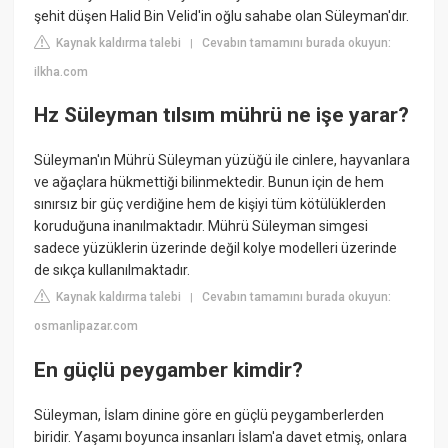
şehit düşen Halid Bin Velid'in oğlu sahabe olan Süleyman'dır.
Kaynak kaldırma talebi
Cevabın tamamını burada okuyun:
|
ilkha.com
Hz Süleyman tılsım mührü ne işe yarar?
Süleyman'ın Mührü Süleyman yüzüğü ile cinlere, hayvanlara
ve ağaçlara hükmettiği bilinmektedir. Bunun için de hem
sınırsız bir güç verdiğine hem de kişiyi tüm kötülüklerden
koruduğuna inanılmaktadır. Mührü Süleyman simgesi
sadece yüzüklerin üzerinde değil kolye modelleri üzerinde
de sıkça kullanılmaktadır.
Kaynak kaldırma talebi
Cevabın tamamını burada okuyun:
|
osmanlipazar.com
En güçlü peygamber kimdir?
Süleyman, İslam dinine göre en güçlü peygamberlerden
biridir. Yaşamı boyunca insanları İslam'a davet etmiş, onlara