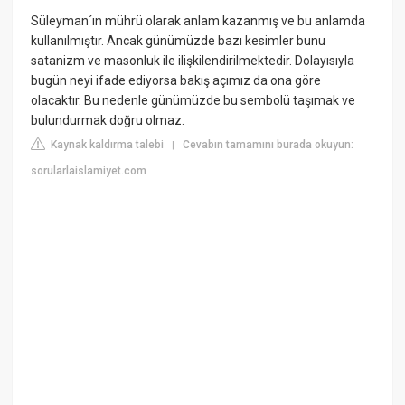
Süleyman´ın mührü olarak anlam kazanmış ve bu anlamda
kullanılmıştır. Ancak günümüzde bazı kesimler bunu
satanizm ve masonluk ile ilişkilendirilmektedir. Dolayısıyla
bugün neyi ifade ediyorsa bakış açımız da ona göre
olacaktır. Bu nedenle günümüzde bu sembolü taşımak ve
bulundurmak doğru olmaz.
Kaynak kaldırma talebi
Cevabın tamamını burada okuyun:
|
sorularlaislamiyet.com