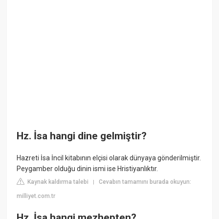
Hz. İsa hangi dine gelmiştir?
Hazreti İsa İncil kitabının elçisi olarak dünyaya gönderilmiştir.
Peygamber olduğu dinin ismi ise Hristiyanlıktır.
Kaynak kaldırma talebi
Cevabın tamamını burada okuyun:
|
milliyet.com.tr
Hz. İsa hangi mezhepten?