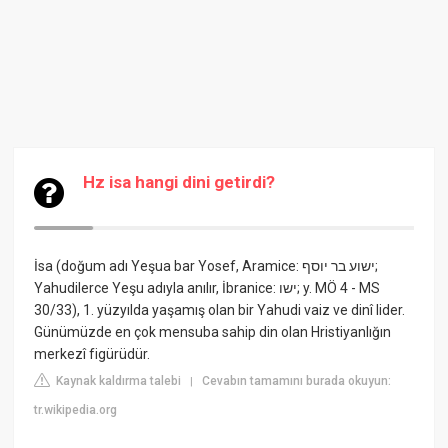
Hz isa hangi dini getirdi?
İsa (doğum adı Yeşua bar Yosef, Aramice: ישוע בר יוסף;
Yahudilerce Yeşu adıyla anılır, İbranice: ישו; y. MÖ 4 - MS
30/33), 1. yüzyılda yaşamış olan bir Yahudi vaiz ve dinî lider.
Günümüzde en çok mensuba sahip din olan Hristiyanlığın
merkezî figürüdür.
Kaynak kaldırma talebi
Cevabın tamamını burada okuyun:
|
tr.wikipedia.org