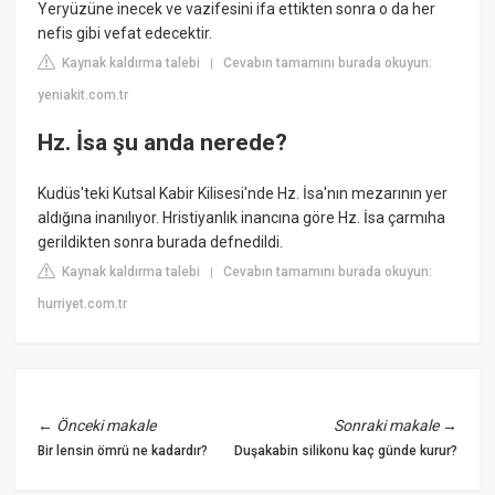
Yeryüzüne inecek ve vazifesini ifa ettikten sonra o da her
nefis gibi vefat edecektir.
Kaynak kaldırma talebi
Cevabın tamamını burada okuyun:
|
yeniakit.com.tr
Hz. İsa şu anda nerede?
Kudüs'teki Kutsal Kabir Kilisesi'nde Hz. İsa'nın mezarının yer
aldığına inanılıyor. Hristiyanlık inancına göre Hz. İsa çarmıha
gerildikten sonra burada defnedildi.
Kaynak kaldırma talebi
Cevabın tamamını burada okuyun:
|
hurriyet.com.tr
←
Önceki makale
Sonraki makale
→
Bir lensin ömrü ne kadardır?
Duşakabin silikonu kaç günde kurur?