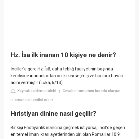
Hz. İsa ilk inanan 10 kişiye ne denir?
İnciller'e göre Hz. Îsâ, daha tebliğ faaliyetinin başında
kendisine inananlardan on iki kişi seçmiş ve bunlara havâri
adını vermiştir (Luka, 6/13).
Kaynak kaldırma talebi
Cevabın tamamını burada okuyun:
|
islamansiklopedisi.org.tr
Hıristiyan dinine nasıl geçilir?
Bir kişi Hristiyanlık inancına geçmek istiyorsa, İncil'de geçen
en temel iman ikrarı ayetlerinden biri olan Romalılar 10:9