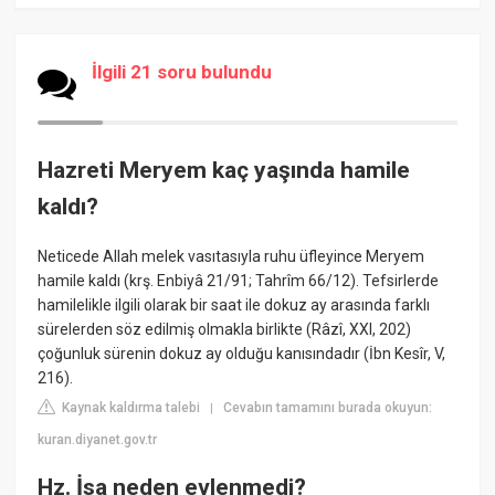
İlgili 21 soru bulundu
Hazreti Meryem kaç yaşında hamile
kaldı?
Neticede Allah melek vasıtasıyla ruhu üfleyince Meryem
hamile kaldı (krş. Enbiyâ 21/91; Tahrîm 66/12). Tefsirlerde
hamilelikle ilgili olarak bir saat ile dokuz ay arasında farklı
sürelerden söz edilmiş olmakla birlikte (Râzî, XXI, 202)
çoğunluk sürenin dokuz ay olduğu kanısındadır (İbn Kesîr, V,
216).
Kaynak kaldırma talebi
Cevabın tamamını burada okuyun:
|
kuran.diyanet.gov.tr
Hz. İsa neden evlenmedi?