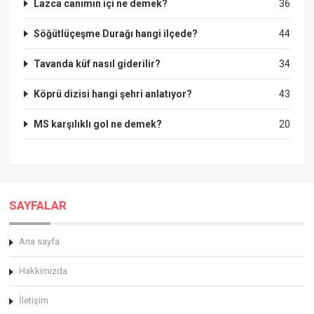
Lazca canımın içi ne demek?
36
Söğütlüçeşme Durağı hangi ilçede?
44
Tavanda küf nasıl giderilir?
34
Köprü dizisi hangi şehri anlatıyor?
43
MS karşılıklı gol ne demek?
20
SAYFALAR
Ana sayfa
Hakkimizda
İletişim