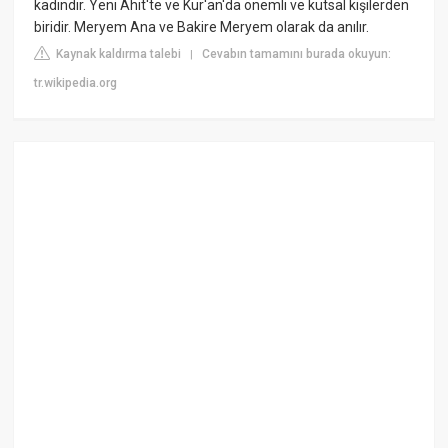
kadındır. Yeni Ahit'te ve Kur'an'da önemli ve kutsal kişilerden
biridir. Meryem Ana ve Bakire Meryem olarak da anılır.
Kaynak kaldırma talebi
Cevabın tamamını burada okuyun:
|
tr.wikipedia.org