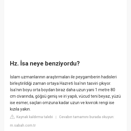
Hz. İsa neye benziyordu?
İslam uzmanlarının araştırmaları ile peygamberin hadisleri
birleştirildiği zaman ortaya Hazreti İsa'nın tasviri çıkıyor.
İsa'nın boyu orta boydan biraz daha uzun yani 1 metre 80
cm civarında, göğsü geniş ve iri yapılı, vücud teni beyaz, yüzü
ise esmer, saçları omzuna kadar uzun ve kıvırcık rengi ise
kızıla yakın.
Kaynak kaldırma talebi
Cevabın tamamını burada okuyun:
|
m.sabah.com.tr