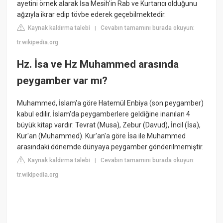
ayetini örnek alarak İsa Mesih'in Rab ve Kurtarıcı olduğunu
ağzıyla ikrar edip tövbe ederek geçebilmektedir.
Kaynak kaldırma talebi
Cevabın tamamını burada okuyun:
|
tr.wikipedia.org
Hz. İsa ve Hz Muhammed arasında
peygamber var mı?
Muhammed, İslam'a göre Hatemül Enbiya (son peygamber)
kabul edilir. İslam'da peygamberlere geldiğine inanılan 4
büyük kitap vardır: Tevrat (Musa), Zebur (Davud), İncil (İsa),
Kur'an (Muhammed). Kur'an'a göre İsa ile Muhammed
arasındaki dönemde dünyaya peygamber gönderilmemiştir.
Kaynak kaldırma talebi
Cevabın tamamını burada okuyun:
|
tr.wikipedia.org