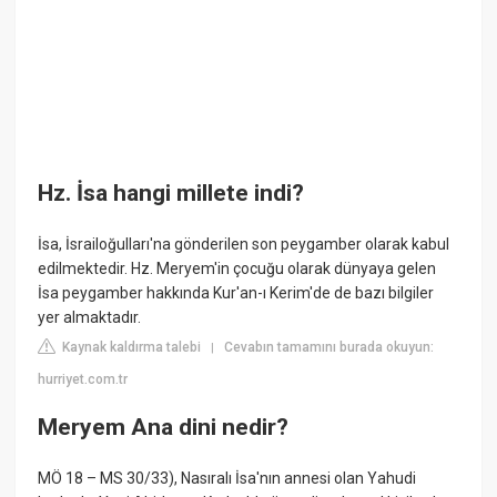
Hz. İsa hangi millete indi?
İsa, İsrailoğulları'na gönderilen son peygamber olarak kabul
edilmektedir. Hz. Meryem'in çocuğu olarak dünyaya gelen
İsa peygamber hakkında Kur'an-ı Kerim'de de bazı bilgiler
yer almaktadır.
Kaynak kaldırma talebi
Cevabın tamamını burada okuyun:
|
hurriyet.com.tr
Meryem Ana dini nedir?
MÖ 18 – MS 30/33), Nasıralı İsa'nın annesi olan Yahudi