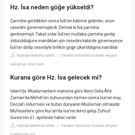
Hz. İsa neden göğe yükseldi?
Çarmıha gerildikten sonra Îsâ'nın kabrine gidenler, onun
cesedini görememişlerdi. Demek ki Îsâ çarmıha
gerilmemişti. Fakat onlar Îsâ'nın mutlaka çarmıha gerilip
öldürüldüğüne inandıkları için cesedini kabirde göremeyince
Îsâ'nın dirilip cesediyle birlikte göğe çıkartıldığına inandılar.
Kaynak kaldırma talebi
Cevabın tamamını burada okuyun:
|
suleyman-ates.com
Kurana göre Hz. İsa gelecek mi?
İslam'da. Müslümanların inancına göre İkinci Geliş Âhir
Zaman'da Mehdi'nin zuhurundan hemen sonra İsa'nın inişi,
Deccal'i öldürmesi ve bütün dünyanın Müslüman olmasıdır.
Müfessirlere göre Kur'an'da İsa'nın ikinci gelişi Zuhruf
Suresi'nin 61. ayetinde haber verilir.
Kaynak kaldırma talebi
Cevabın tamamını burada okuyun:
|
tr.wikipedia.org