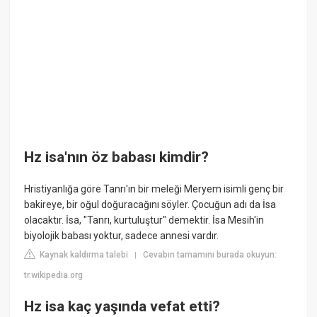
Hz isa'nın öz babası kimdir?
Hristiyanlığa göre Tanrı'ın bir meleği Meryem isimli genç bir
bakireye, bir oğul doğuracağını söyler. Çocuğun adı da İsa
olacaktır. İsa, "Tanrı, kurtuluştur" demektir. İsa Mesih'in
biyolojik babası yoktur, sadece annesi vardır.
Kaynak kaldırma talebi
Cevabın tamamını burada okuyun:
|
tr.wikipedia.org
Hz isa kaç yaşında vefat etti?