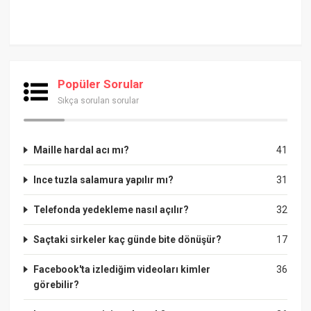
Popüler Sorular
Sıkça sorulan sorular
Maille hardal acı mı?
41
Ince tuzla salamura yapılır mı?
31
Telefonda yedekleme nasıl açılır?
32
Saçtaki sirkeler kaç günde bite dönüşür?
17
Facebook'ta izlediğim videoları kimler
36
görebilir?