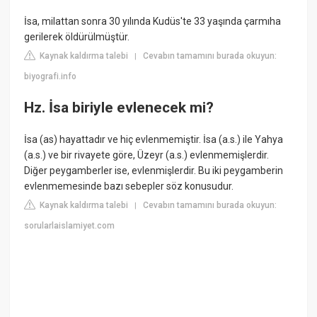
İsa, milattan sonra 30 yılında Kudüs'te 33 yaşında çarmıha
gerilerek öldürülmüştür.
Kaynak kaldırma talebi
Cevabın tamamını burada okuyun:
|
biyografi.info
Hz. İsa biriyle evlenecek mi?
İsa (as) hayattadır ve hiç evlenmemiştir. İsa (a.s.) ile Yahya
(a.s.) ve bir rivayete göre, Üzeyr (a.s.) evlenmemişlerdir.
Diğer peygamberler ise, evlenmişlerdir. Bu iki peygamberin
evlenmemesinde bazı sebepler söz konusudur.
Kaynak kaldırma talebi
Cevabın tamamını burada okuyun:
|
sorularlaislamiyet.com