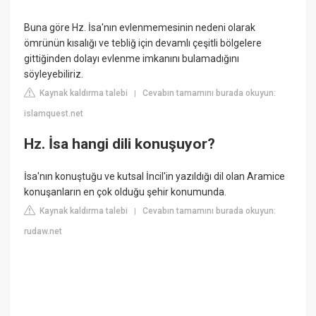
Buna göre Hz. İsa'nın evlenmemesinin nedeni olarak
ömrünün kısalığı ve tebliğ için devamlı çeşitli bölgelere
gittiğinden dolayı evlenme imkanını bulamadığını
söyleyebiliriz.
Kaynak kaldırma talebi
Cevabın tamamını burada okuyun:
|
islamquest.net
Hz. İsa hangi dili konuşuyor?
İsa'nın konuştuğu ve kutsal İncil'in yazıldığı dil olan Aramice
konuşanların en çok olduğu şehir konumunda.
Kaynak kaldırma talebi
Cevabın tamamını burada okuyun:
|
rudaw.net