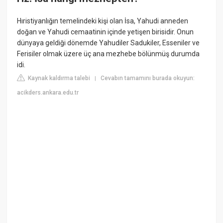
Hıristiyanlığın temelindeki kişi olan İsa, Yahudi anneden
doğan ve Yahudi cemaatinin içinde yetişen birisidir. Onun
dünyaya geldiği dönemde Yahudiler Sadukiler, Esseniler ve
Ferisiler olmak üzere üç ana mezhebe bölünmüş durumda
idi.
Kaynak kaldırma talebi
Cevabın tamamını burada okuyun:
|
acikders.ankara.edu.tr