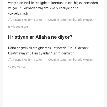
vahiy olan İncil ile tebliğde bulunmuştur. İsa, hiç evlenmeden
ve çocuğu olmadan yaşamış ve bu hâliyle göğe
yükseltilmiştir.
Kaynak kaldırma talebi
Cevabın tamamını burada okuyun:
|
tr.wikipedia.org
Hristiyanlar Allah'a ne diyor?
Daha geçmiş dillere gidersek Latincede “Deus” demek.
Uzatmayayım… Hıristiyanlar “Tanrı” demiyor.
Kaynak kaldırma talebi
Cevabın tamamını burada okuyun:
|
sozcu.com.tr