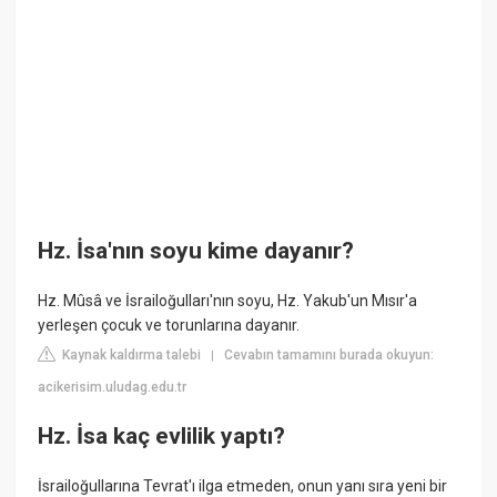
Hz. İsa'nın soyu kime dayanır?
Hz. Mûsâ ve İsrailoğulları'nın soyu, Hz. Yakub'un Mısır'a
yerleşen çocuk ve torunlarına dayanır.
Kaynak kaldırma talebi
Cevabın tamamını burada okuyun:
|
acikerisim.uludag.edu.tr
Hz. İsa kaç evlilik yaptı?
İsrailoğullarına Tevrat'ı ilga etmeden, onun yanı sıra yeni bir