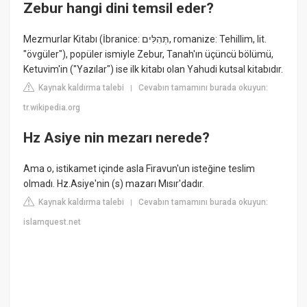
Zebur hangi dini temsil eder?
Mezmurlar Kitabı (İbranice: תְּהִלִּים‎, romanize: Tehillim, lit.
"övgüler"), popüler ismiyle Zebur, Tanah'ın üçüncü bölümü,
Ketuvim'in ("Yazılar") ise ilk kitabı olan Yahudi kutsal kitabıdır.
Kaynak kaldırma talebi
Cevabın tamamını burada okuyun:
|
tr.wikipedia.org
Hz Asiye nin mezarı nerede?
Ama o, istikamet içinde asla Firavun'un isteğine teslim
olmadı. Hz.Asiye'nin (s) mazarı Mısır'dadır.
Kaynak kaldırma talebi
Cevabın tamamını burada okuyun:
|
islamquest.net