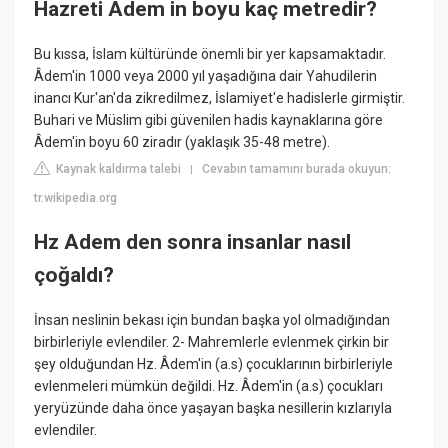
Hazreti Adem in boyu kaç metredir?
Bu kıssa, İslam kültüründe önemli bir yer kapsamaktadır.
Âdem'in 1000 veya 2000 yıl yaşadığına dair Yahudilerin
inancı Kur'an'da zikredilmez, İslamiyet'e hadislerle girmiştir.
Buhari ve Müslim gibi güvenilen hadis kaynaklarına göre
Âdem'in boyu 60 ziradır (yaklaşık 35-48 metre).
Kaynak kaldırma talebi
Cevabın tamamını burada okuyun:
|
tr.wikipedia.org
Hz Adem den sonra insanlar nasıl
çoğaldı?
İnsan neslinin bekası için bundan başka yol olmadığından
birbirleriyle evlendiler. 2- Mahremlerle evlenmek çirkin bir
şey olduğundan Hz. Âdem'in (a.s) çocuklarının birbirleriyle
evlenmeleri mümkün değildi. Hz. Âdem'in (a.s) çocukları
yeryüzünde daha önce yaşayan başka nesillerin kızlarıyla
evlendiler.