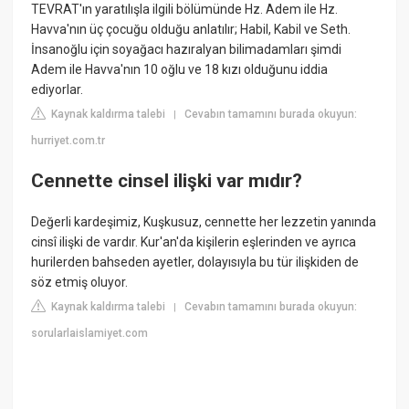
TEVRAT'ın yaratılışla ilgili bölümünde Hz. Adem ile Hz.
Havva'nın üç çocuğu olduğu anlatılır; Habil, Kabil ve Seth.
İnsanoğlu için soyağacı hazıralyan bilimadamları şimdi
Adem ile Havva'nın 10 oğlu ve 18 kızı olduğunu iddia
ediyorlar.
Kaynak kaldırma talebi
Cevabın tamamını burada okuyun:
|
hurriyet.com.tr
Cennette cinsel ilişki var mıdır?
Değerli kardeşimiz, Kuşkusuz, cennette her lezzetin yanında
cinsî ilişki de vardır. Kur'an'da kişilerin eşlerinden ve ayrıca
hurilerden bahseden ayetler, dolayısıyla bu tür ilişkiden de
söz etmiş oluyor.
Kaynak kaldırma talebi
Cevabın tamamını burada okuyun:
|
sorularlaislamiyet.com