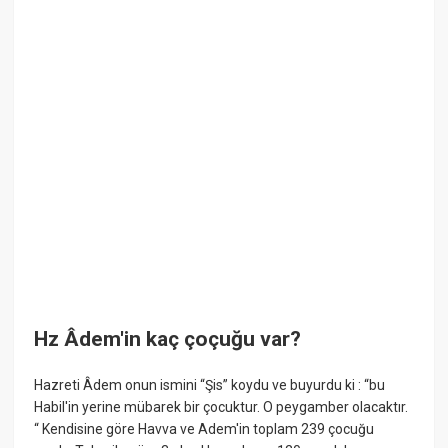
Hz Âdem'in kaç çoçuğu var?
Hazreti Âdem onun ismini “Şis” koydu ve buyurdu ki : “bu
Habil'in yerine mübarek bir çocuktur. O peygamber olacaktır.
“ Kendisine göre Havva ve Adem'in toplam 239 çocuğu