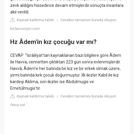
zevk aldığını hissedince devam etmişlerdir.sonuçta insanlara
akıl verildi.
Kaynak kaldırma talebi
Cevabın tamamını burada okuyun:
|
kizlarsoruyor.com
Hz Âdem'in kız çocuğu var mı?
CEVAP: “İsrâiliyat'tan kaynaklanan bazı bilgilere göre Âdem
ile Havva, cennetten çıktıktan 223 gün sonra evlenmişlerdir.
Havvâ, Âdem'e her batında bir kız ve bir erkek olmak üzere,
yirmi batında kırk çocuk doğurmuştur. İlk ikizler Kabil ile kız
kardeşi Aklima, son ikizler ise Abdülmugis ve
Emetülmugis'tir.
Kaynak kaldırma talebi
Cevabın tamamını burada okuyun:
|
fetva.net