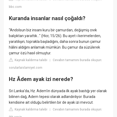
bbc.com
Kuranda insanlar nasıl çoğaldı?
"Andolsun biz insanı kuru bir çamurdan, değişmiş cıvık
balçıktan yarattık..." (Hicr, 15/26). Bu ayet-i kerimelerden,
yaratılışın; toprakla başladığını, daha sonra bunun çamur
hâlini aldığını anlamak mümkün. Bu çamur da süzülerek
çamur özü hasıl olmuştur.
Kaynak kaldırma talebi
Cevabın tamamını burada okuyun:
|
sorularlaislamiyet.com
Hz Âdem ayak izi nerede?
Sri Lanka'da, Hz. Adem'in dünyada ilk ayak bastığı yer olarak
bilinen dağ, Adem tepesi olarak adlandırılıyor. Burada
kendisine ait olduğu belirtilen bir de ayak izi mevcut.
Kaynak kaldırma talebi
Cevabın tamamını burada okuyun:
|