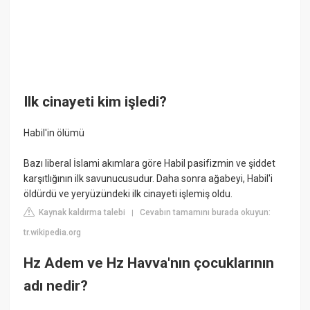
Ilk cinayeti kim işledi?
Habil'in ölümü
Bazı liberal İslami akımlara göre Habil pasifizmin ve şiddet
karşıtlığının ilk savunucusudur. Daha sonra ağabeyi, Habil'i
öldürdü ve yeryüzündeki ilk cinayeti işlemiş oldu.
Kaynak kaldırma talebi
Cevabın tamamını burada okuyun:
|
tr.wikipedia.org
Hz Adem ve Hz Havva'nın çocuklarının
adı nedir?