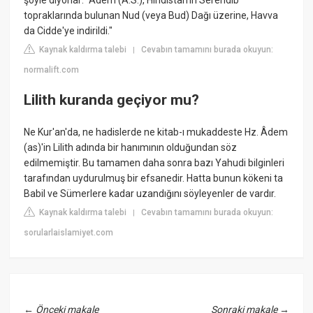
topraklarında bulunan Nud (veya Bud) Dağı üzerine, Havva
da Cidde'ye indirildi."
Kaynak kaldırma talebi
Cevabın tamamını burada okuyun:
|
normalift.com
Lilith kuranda geçiyor mu?
Ne Kur'an'da, ne hadislerde ne kitab-ı mukaddeste Hz. Âdem
(as)'in Lilith adında bir hanımının olduğundan söz
edilmemiştir. Bu tamamen daha sonra bazı Yahudi bilginleri
tarafından uydurulmuş bir efsanedir. Hatta bunun kökeni ta
Babil ve Sümerlere kadar uzandığını söyleyenler de vardır.
Kaynak kaldırma talebi
Cevabın tamamını burada okuyun:
|
sorularlaislamiyet.com
←
Önceki makale
Sonraki makale
→