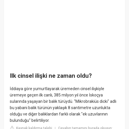
Ilk cinsel ilişki ne zaman oldu?
İddiaya göre yumurtlayarak üremeden cinsel ilişkiyle
üremeye geçen ilk canlı, 385 milyon yıl önce İskoçya
sularında yaşayan bir balık türüydü. "Mikrobrakiüs dicki" adlı
bu yabani balık türünün yaklaşık 8 santimetre uzunlukta
olduğu ve diğer balıklardan farklı olarak "ek uzuvlarının
bulunduğu" belirtiliyor.
Kaynak kaldırma talebi
Cevabın tamamını burada okuyun:
|