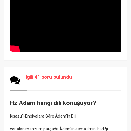
İlgili 41 soru bulundu
Hz Adem hangi dili konuşuyor?
Kısasü'l-Enbiyalara Göre Âdem'in Dili
yer alan manzum parçada Âdem'in esma ilmini bildiği,