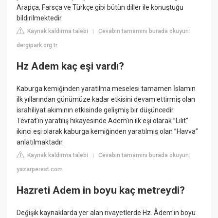
Arapça, Farsça ve Türkçe gibi bütün diller ile konuştuğu
bildirilmektedir.
Kaynak kaldırma talebi
Cevabın tamamını burada okuyun:
|
dergipark.org.tr
Hz Adem kaç eşi vardı?
Kaburga kemiğinden yaratılma meselesi tamamen İslamın
ilk yıllarından günümüze kadar etkisini devam ettirmiş olan
israhiliyat akımının etkisinde gelişmiş bir düşüncedir.
Tevrat'ın yaratılış hikayesinde Adem'in ilk eşi olarak ”Lilit”
ikinci eşi olarak kaburga kemiğinden yaratılmış olan ”Havva”
anlatılmaktadır.
Kaynak kaldırma talebi
Cevabın tamamını burada okuyun:
|
yazarperest.com
Hazreti Adem in boyu kaç metreydi?
Değişik kaynaklarda yer alan rivayetlerde Hz. Âdem'in boyu