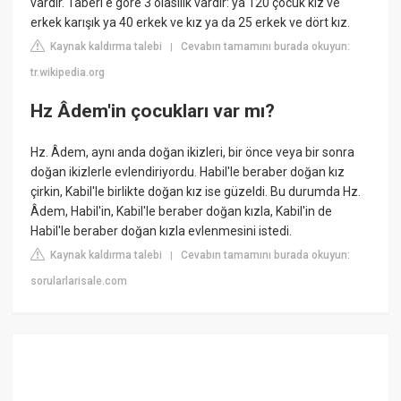
vardır. Taberi'e göre 3 olasılık vardır: ya 120 çocuk kız ve
erkek karışık ya 40 erkek ve kız ya da 25 erkek ve dört kız.
Kaynak kaldırma talebi
Cevabın tamamını burada okuyun:
|
tr.wikipedia.org
Hz Âdem'in çocukları var mı?
Hz. Âdem, aynı anda doğan ikizleri, bir önce veya bir sonra
doğan ikizlerle evlendiriyordu. Habil'le beraber doğan kız
çirkin, Kabil'le birlikte doğan kız ise güzeldi. Bu durumda Hz.
Âdem, Habil'in, Kabil'le beraber doğan kızla, Kabil'in de
Habil'le beraber doğan kızla evlenmesini istedi.
Kaynak kaldırma talebi
Cevabın tamamını burada okuyun:
|
sorularlarisale.com