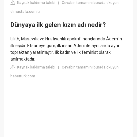
Kaynak kaldırma talebi
Cevabın tamamını burada okuyun:
|
elmustafa.com.tr
Dünyaya ilk gelen kızın adı nedir?
Lilith, Musevilik ve Hristiyanlık apokrif inançlarında Âdem'in
ilk eşidir. Efsaneye göre; ilk insan Adem ile aynı anda aynı
topraktan yaratılmıştır. İlk kadın ve ilk feminist olarak
anılmaktadır.
Kaynak kaldırma talebi
Cevabın tamamını burada okuyun:
|
haberturk.com