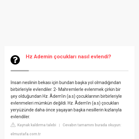
Hz Ademin çocukları nasıl evlendi?
İnsan neslinin bekası için bundan başka yol olmadığından
birbirleriyle evlendiler. 2- Mahremlerle evlenmek çirkin bir
şey olduğundan Hz. Âdem'in (a.s) çocuklarının birbirleriyle
evlenmeleri mümkün değildi. Hz. Âdem'in (a.s) çocukları
yeryüzünde daha önce yaşayan başka nesillerin kızlarıyla
evlendiler.
Kaynak kaldırma talebi
Cevabın tamamını burada okuyun:
|
elmustafa.com.tr