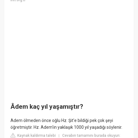
ihh.org.tr
Âdem kaç yıl yaşamıştır?
Adem ölmeden önce oğlu Hz. Şit'e bildiği pek çok şeyi
öğretmiştir. Hz. Adem'in yaklaşık 1000 yıl yaşadığı söylenir.
Kaynak kaldırma talebi
Cevabın tamamını burada okuyun:
|