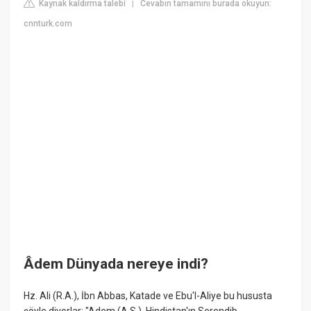
Kaynak kaldırma talebi
Cevabın tamamını burada okuyun:
|
cnnturk.com
Âdem Dünyada nereye indi?
Hz. Ali (R.A.), İbn Abbas, Katade ve Ebu'I-Aliye bu hususta
şöyle diyorlar: "Adem (A.S.), Hindistan'ın Serendib