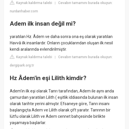
Kaynak kaldırma talebi
Cevabın tamamını burada okuyun:
|
nurdanhaber.com
Adem ilk insan değil mi?
yaratılan Hz. Âdem ve daha sonra ona eş olarak yaratılan
Havvâ ilk insanlardır. Onların çocuklarından oluşan ilk nesil
kendi aralarında evlendirilmiştir.
Kaynak kaldırma talebi
Cevabın tamamını burada okuyun:
|
dergipark.org.tr
Hz Âdem'in eşi Lilith kimdir?
Adem'in ilk eşi olarak Tanrı tarafından, Adem ile aynı anda
çamurdan yaratılan Lilith ( eşitlik iddiasında bulunan ilk insan
olarak tarihte yerini almıştır. Efsaneye göre, Tanrı insanı
başlangıçta Adem ve Lilith olarak çift yaratır. Tanrının bir
lütfu olarak Lilith ve Adem cennet bahçesinde birlikte
yaşamaya başlarlar.