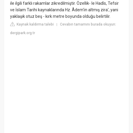
ile ilgili farklı rakamlar zikredilmiştir. Özellik- le Hadîs, Tefsir
ve İslam Tarihi kaynaklarında Hz. Âdem'in altmış zira', yani
yaklaşık otuz beş - kırk metre boyunda olduğu belirtilir.
Kaynak kaldırma talebi
Cevabın tamamını burada okuyun:
|
dergipark.org.tr