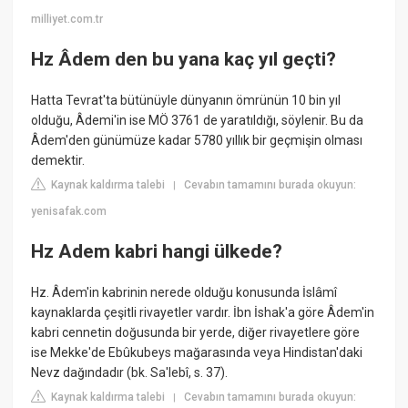
milliyet.com.tr
Hz Âdem den bu yana kaç yıl geçti?
Hatta Tevrat'ta bütünüyle dünyanın ömrünün 10 bin yıl
olduğu, Âdemi'in ise MÖ 3761 de yaratıldığı, söylenir. Bu da
Âdem'den günümüze kadar 5780 yıllık bir geçmişin olması
demektir.
Kaynak kaldırma talebi
Cevabın tamamını burada okuyun:
|
yenisafak.com
Hz Adem kabri hangi ülkede?
Hz. Âdem'in kabrinin nerede olduğu konusunda İslâmî
kaynaklarda çeşitli rivayetler vardır. İbn İshak'a göre Âdem'in
kabri cennetin doğusunda bir yerde, diğer rivayetlere göre
ise Mekke'de Ebûkubeys mağarasında veya Hindistan'daki
Nevz dağındadır (bk. Sa'lebî, s. 37).
Kaynak kaldırma talebi
Cevabın tamamını burada okuyun:
|