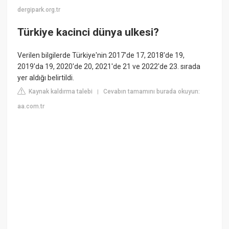
dergipark.org.tr
Türkiye kacinci dünya ulkesi?
Verilen bilgilerde Türkiye'nin 2017'de 17, 2018'de 19,
2019'da 19, 2020'de 20, 2021'de 21 ve 2022'de 23. sırada
yer aldığı belirtildi.
Kaynak kaldırma talebi
Cevabın tamamını burada okuyun:
|
aa.com.tr