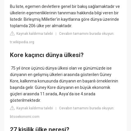
Bu liste, egemen devletlere genel bir bakış sağlamaktadır ve
ülkelerin egemenliklerinin tanınması hakkında bilgi veren bir
listedir. Birleşmiş Milletler'in kayıtlarına göre dünya üzerinde
toplamda 206 ülke yer almaktadır.
Kaynak kaldırma talebi
Cevabın tamamını burada okuyun:
|
tr.wikipedia.org
Kore kaçıncı dünya ülkesi?
​​​​​ 75 yıl önce üçüncü dünya ülkesi olan ve günümüzde ise
dünyanın en gelişmiş ülkeleri arasında gösterilen Güney
Kore, kalkınma konusunda dünyanın en başarılı örneklerinin
başında gelir. Güney Kore dünyanın en büyük ekonomik
güçleri arasında 11.sırada, Asya'da ise 4.sırada
gösterilmektedir.
Kaynak kaldırma talebi
Cevabın tamamını burada okuyun:
|
btsoekonomi.com
27 kişilik ülke neresi?