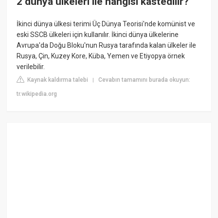
2 dünya ülkeleri ile hangisi kastedilir?
İkinci dünya ülkesi terimi Üç Dünya Teorisi'nde komünist ve
eski SSCB ülkeleri için kullanılır. İkinci dünya ülkelerine
Avrupa'da Doğu Bloku'nun Rusya tarafında kalan ülkeler ile
Rusya, Çin, Kuzey Kore, Küba, Yemen ve Etiyopya örnek
verilebilir.
Kaynak kaldırma talebi
Cevabın tamamını burada okuyun:
|
tr.wikipedia.org