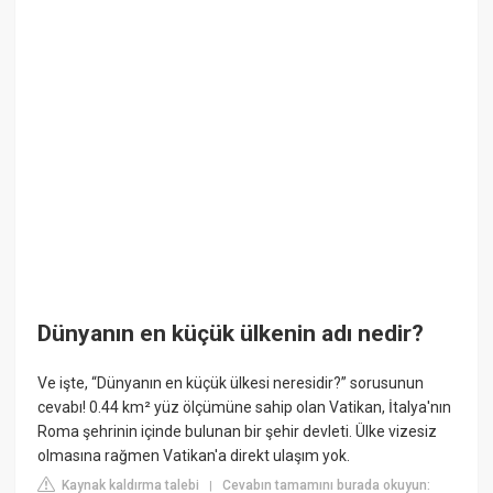
Dünyanın en küçük ülkenin adı nedir?
Ve işte, “Dünyanın en küçük ülkesi neresidir?” sorusunun
cevabı! 0.44 km² yüz ölçümüne sahip olan Vatikan, İtalya'nın
Roma şehrinin içinde bulunan bir şehir devleti. Ülke vizesiz
olmasına rağmen Vatikan'a direkt ulaşım yok.
Kaynak kaldırma talebi
Cevabın tamamını burada okuyun:
|