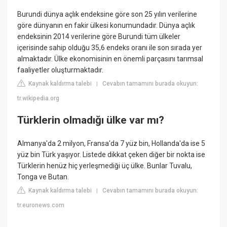
Burundi dünya açlık endeksine göre son 25 yılın verilerine
göre dünyanın en fakir ülkesi konumundadır. Dünya açlık
endeksinin 2014 verilerine göre Burundi tüm ülkeler
içerisinde sahip olduğu 35,6 endeks oranı ile son sırada yer
almaktadır. Ülke ekonomisinin en önemli parçasını tarımsal
faaliyetler oluşturmaktadır.
Kaynak kaldırma talebi
Cevabın tamamını burada okuyun:
|
tr.wikipedia.org
Türklerin olmadığı ülke var mı?
Almanya'da 2 milyon, Fransa'da 7 yüz bin, Hollanda'da ise 5
yüz bin Türk yaşıyor. Listede dikkat çeken diğer bir nokta ise
Türklerin henüz hiç yerleşmediği üç ülke. Bunlar Tuvalu,
Tonga ve Butan.
Kaynak kaldırma talebi
Cevabın tamamını burada okuyun:
|
tr.euronews.com