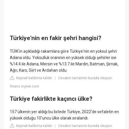
Türkiye'nin en fakir şehri hangisi?
TÜİK'in açıkladığı rakamlara göre Türkiye'nin en yoksul şehri
Adana oldu. Yoksulluk oranının en yüksek olduğı şehirler ise
%14.4 ile Adana, Mersin ve %13.7 ile Mardin, Batman, Şırnak,
Ağrı, Kars, Siirt ve Ardahan oldu.
Kaynak kaldırma talebi
Cevabın tamamını burada okuyun:
|
finans.mynet.com
Türkiye fakirlikte kaçıncı ülke?
157 ülkenin yer aldığı bu listede Türkiye, 2022'de sefaletin en
yüksek olduğu 10'uncu ülke olarak sıralandı.
Kaynak kaldırma talebi
Cevabın tamamını burada okuyun:
|