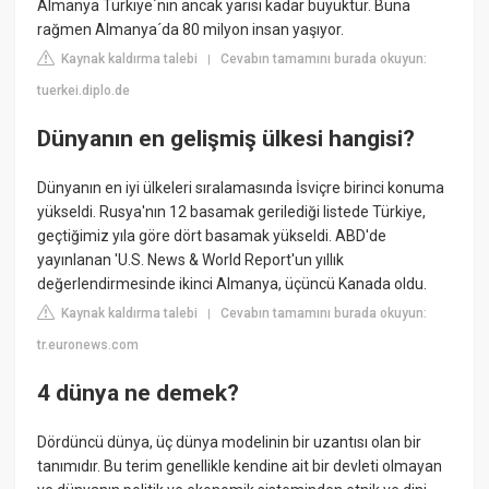
Almanya Türkiye´nin ancak yarısı kadar büyüktür. Buna
rağmen Almanya´da 80 milyon insan yaşıyor.
Kaynak kaldırma talebi
Cevabın tamamını burada okuyun:
|
tuerkei.diplo.de
Dünyanın en gelişmiş ülkesi hangisi?
Dünyanın en iyi ülkeleri sıralamasında İsviçre birinci konuma
yükseldi. Rusya'nın 12 basamak gerilediği listede Türkiye,
geçtiğimiz yıla göre dört basamak yükseldi. ABD'de
yayınlanan 'U.S. News & World Report'un yıllık
değerlendirmesinde ikinci Almanya, üçüncü Kanada oldu.
Kaynak kaldırma talebi
Cevabın tamamını burada okuyun:
|
tr.euronews.com
4 dünya ne demek?
Dördüncü dünya, üç dünya modelinin bir uzantısı olan bir
tanımıdır. Bu terim genellikle kendine ait bir devleti olmayan