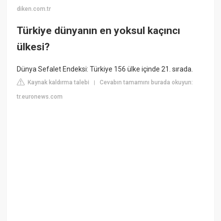
diken.com.tr
Türkiye dünyanın en yoksul kaçıncı
ülkesi?
Dünya Sefalet Endeksi: Türkiye 156 ülke içinde 21. sırada.
Kaynak kaldırma talebi
Cevabın tamamını burada okuyun:
|
tr.euronews.com