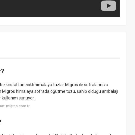
r?
kristal tanecikli himalaya tuzlar Migros ile sofralarınıza
len Migros himalaya sofrada öğütme tuzu, sahip olduğu ambalajı
r kullanım sunuyor.
un: migros.com.tr
?