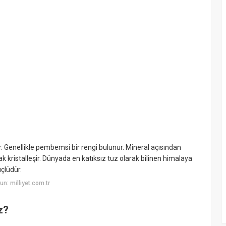
r. Genellikle pembemsi bir rengi bulunur. Mineral açısından
 kristalleşir. Dünyada en katıksız tuz olarak bilinen himalaya
çlüdür.
n: milliyet.com.tr
z?