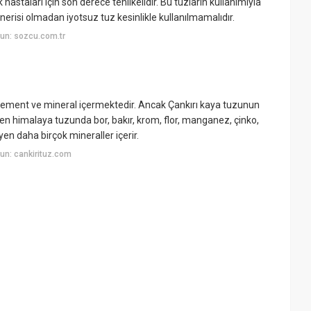
staları için son derece tehlikelidir. Bu tuzların kullanımıyla
önerisi olmadan iyotsuz tuz kesinlikle kullanılmamalıdır.
un: sozcu.com.tr
element ve mineral içermektedir. Ancak Çankırı kaya tuzunun
yken himalaya tuzunda bor, bakır, krom, flor, manganez, çinko,
en daha birçok mineraller içerir.
un: cankirituz.com