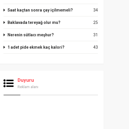
Saat kaçtan sonra çay içilmemeli?
34
Baklavada tereyağ olur mu?
25
Nerenin sütlacı meşhur?
31
1 adet pide ekmek kaç kalori?
43
Duyuru
Reklam alanı