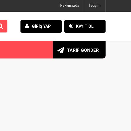
Hakkımızda
İletişim
GİRİŞ YAP
KAYIT OL
TARİF GÖNDER