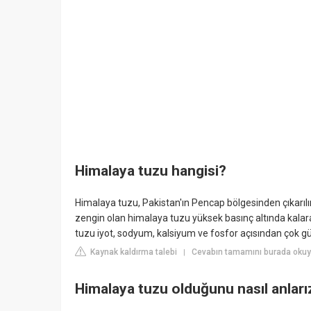
Himalaya tuzu hangisi?
Himalaya tuzu, Pakistan'ın Pencap bölgesinden çıkarılı
zengin olan himalaya tuzu yüksek basınç altında kalarak
tuzu iyot, sodyum, kalsiyum ve fosfor açısından çok gü
Kaynak kaldırma talebi
Cevabın tamamını burada okuyu
|
Himalaya tuzu olduğunu nasıl anları