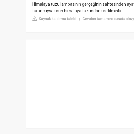
Himalaya tuzu lambasının gerçeğinin sahtesinden ayır
turuncuysa ürün himalaya tuzundan üretilmiştir.
Kaynak kaldırma talebi
Cevabın tamamını burada okuy
|