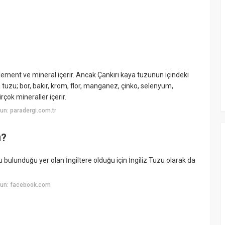
lement ve mineral içerir. Ancak Çankırı kaya tuzunun içindeki
 tuzu; bor, bakır, krom, flor, manganez, çinko, selenyum,
çok mineraller içerir.
n: paradergi.com.tr
ı?
ulunduğu yer olan İngiltere olduğu için İngiliz Tuzu olarak da
yun: facebook.com