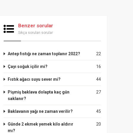
Benzer sorular
Sıkça sorulan sorular
Antep fıstığı ne zaman toplanır 2022?
22
Çayı soğuk içilir mi?
16
Fıstık ağacı suyu sever mi?
44
Pişmiş baklava dolapta kaç gün
27
saklanır?
Baklavanın yağı ne zaman verilir?
45
Günde 2 ekmek yemek kilo aldırır
20
mı?