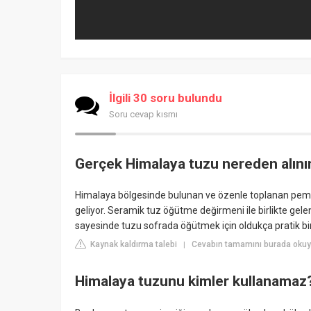
İlgili 30 soru bulundu
Soru cevap kısmı
Gerçek Himalaya tuzu nereden alını
Himalaya bölgesinde bulunan ve özenle toplanan pembe 
geliyor. Seramik tuz öğütme değirmeni ile birlikte ge
sayesinde tuzu sofrada öğütmek için oldukça pratik bi
Kaynak kaldırma talebi
Cevabın tamamını burada okuy
|
Himalaya tuzunu kimler kullanamaz