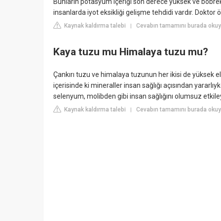
Bunların potasyum içeriği son derece yüksek ve böbrek ha
insanlarda iyot eksikliği gelişme tehdidi vardır. Doktor 
Kaynak kaldırma talebi
Cevabın tamamını burada okuy
|
Kaya tuzu mu Himalaya tuzu mu?
Çankırı tuzu ve himalaya tuzunun her ikisi de yüksek 
içerisinde ki mineraller insan sağlığı açısından yararlı
selenyum, molibden gibi insan sağlığını olumsuz etkiley
Kaynak kaldırma talebi
Cevabın tamamını burada okuy
|