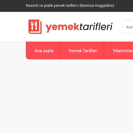
Resimli ve pratik yemek tarifleri | Sitemize Hoşgeldiniz
Ana sayfa
Yemek Tarifleri
Vitaminler