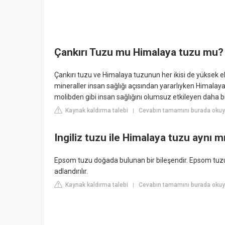
Çankırı Tuzu mu Himalaya tuzu mu?
Çankırı tuzu ve Himalaya tuzunun her ikisi de yüksek e
mineraller insan sağlığı açısından yararlıyken Himalaya
molibden gibi insan sağlığını olumsuz etkileyen daha bir
Kaynak kaldırma talebi
Cevabın tamamını burada okuyu
|
Ingiliz tuzu ile Himalaya tuzu aynı m
Epsom tuzu doğada bulunan bir bileşendir. Epsom tuzu b
adlandırılır.
Kaynak kaldırma talebi
Cevabın tamamını burada oku
|