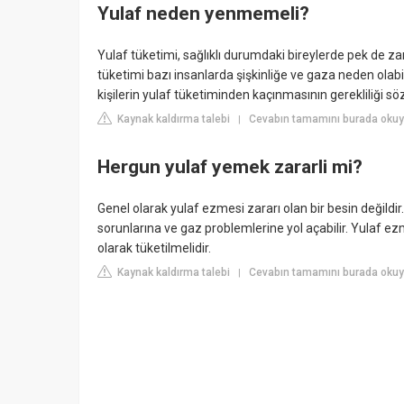
Yulaf neden yenmemeli?
Yulaf tüketimi, sağlıklı durumdaki bireylerde pek de za
tüketimi bazı insanlarda şişkinliğe ve gaza neden olab
kişilerin yulaf tüketiminden kaçınmasının gerekliliği s
Kaynak kaldırma talebi
Cevabın tamamını burada okuy
|
Hergun yulaf yemek zararli mi?
Genel olarak yulaf ezmesi zararı olan bir besin değildi
sorunlarına ve gaz problemlerine yol açabilir. Yulaf ezm
olarak tüketilmelidir.
Kaynak kaldırma talebi
Cevabın tamamını burada okuy
|