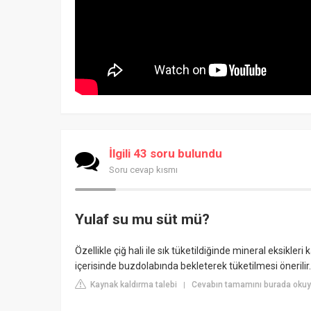
İlgili 43 soru bulundu
Soru cevap kısmı
Yulaf su mu süt mü?
Özellikle çiğ hali ile sık tüketildiğinde mineral eksikler
içerisinde buzdolabında bekleterek tüketilmesi önerilir.
Kaynak kaldırma talebi
Cevabın tamamını burada okuy
|