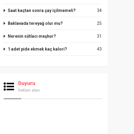
Saat kaçtan sonra çay içilmemeli?
34
Baklavada tereyağ olur mu?
25
Nerenin sütlacı meşhur?
31
1 adet pide ekmek kaç kalori?
43
Duyuru
Reklam alanı