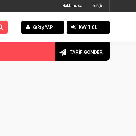
Hakkımızda
İletişim
GİRİŞ YAP
KAYIT OL
TARİF GÖNDER