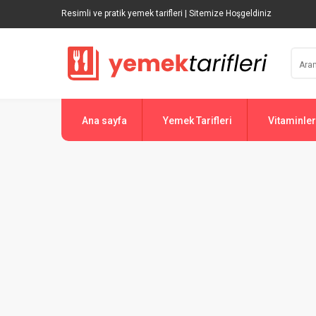
Resimli ve pratik yemek tarifleri | Sitemize Hoşgeldiniz
Ana sayfa
Yemek Tarifleri
Vitaminler