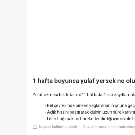
1 hafta boyunca yulaf yersek ne olu
Yulaf ezmesi tok tutar mı? 1 haftada 4 kilo zayıflamak i
- Bel çevresinde biriken yağlanmanın önüne geç
- Açlık hissini bastırarak kişinin uzun süre karnın
- Lifler bağırsakları hareketlendirdiği için sıvı i
Kaynak kaldırma talebi
Cevabın tamamını burada oku
|