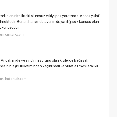
rarlı olan nitelikteki olumsuz etkiyi pek yaratmaz. Ancak yulaf
ilmektedir. Bunun haricinde avenin duyarlılığı söz konusu olan
öz konusudur.
un: cnnturk.com
r. Ancak mide ve sindirim sorunu olan kişilerde bağırsak
esinin aşırı tüketiminden kaçınılmalı ve yulaf ezmesi aralıklı
un: haberturk.com