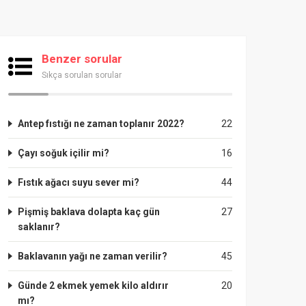
Benzer sorular
Sıkça sorulan sorular
Antep fıstığı ne zaman toplanır 2022?
22
Çayı soğuk içilir mi?
16
Fıstık ağacı suyu sever mi?
44
Pişmiş baklava dolapta kaç gün
27
saklanır?
Baklavanın yağı ne zaman verilir?
45
Günde 2 ekmek yemek kilo aldırır
20
mı?