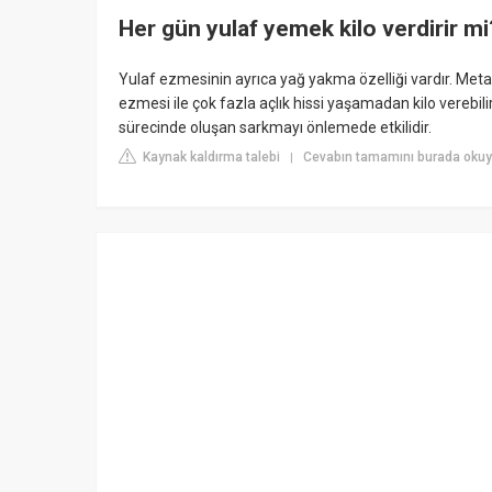
Her gün yulaf yemek kilo verdirir mi
Yulaf ezmesinin ayrıca yağ yakma özelliği vardır. Meta
ezmesi ile çok fazla açlık hissi yaşamadan kilo verebilir
sürecinde oluşan sarkmayı önlemede etkilidir.
Kaynak kaldırma talebi
Cevabın tamamını burada okuyu
|