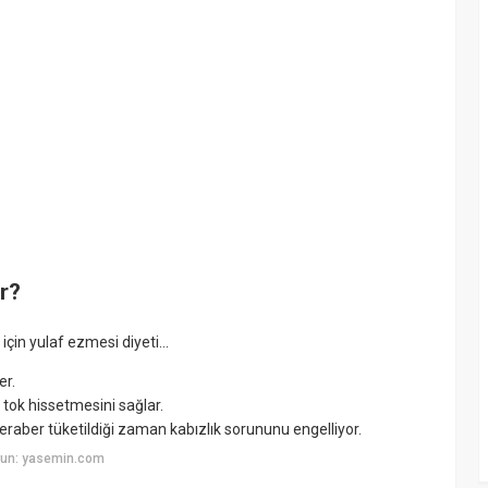
r?
çin yulaf ezmesi diyeti...
er.
ı tok hissetmesini sağlar.
le beraber tüketildiği zaman kabızlık sorununu engelliyor.
yun: yasemin.com