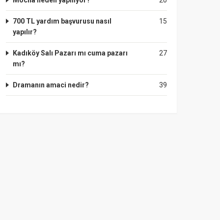
Mocha neden yapılıyor?
20
700 TL yardım başvurusu nasıl
15
yapılır?
Kadıköy Salı Pazarı mı cuma pazarı
27
mı?
Dramanın amaci nedir?
39