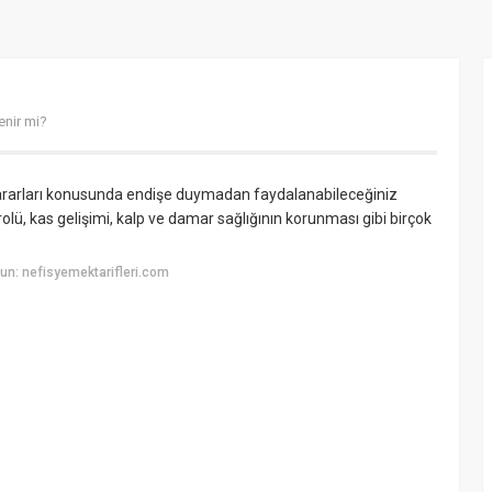
enir mi?
 zararları konusunda endişe duymadan faydalanabileceğiniz
ntrolü, kas gelişimi, kalp ve damar sağlığının korunması gibi birçok
n: nefisyemektarifleri.com