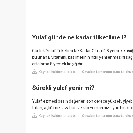
Yulaf günde ne kadar tüketilmeli?
Günlük Yulaf Tüketimi Ne Kadar Olmalı? 8 yemek kaşığı yu
bulunan E vitamini, kas liflerinin hızlı yenilenmesini s
ortalama 8 yemek kaşığıdır.
Kaynak kaldırma talebi
Cevabın tamamını burada okuyu
|
Sürekli yulaf yenir mi?
Yulaf ezmesi besin değerleri son derece yüksek, yiyebil
tutan, açlığımızı azaltan ve kilo vermemize yardımcı olan
Kaynak kaldırma talebi
Cevabın tamamını burada okuy
|