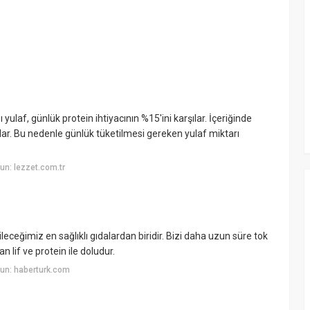
laf, günlük protein ihtiyacının %15'ini karşılar. İçeriğinde
ağlar. Bu nedenle günlük tüketilmesi gereken yulaf miktarı
n: lezzet.com.tr
eceğimiz en sağlıklı gıdalardan biridir. Bizi daha uzun süre tok
 lif ve protein ile doludur.
un: haberturk.com