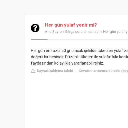
Her gün yulaf yenir mi?
Ana Sayfa
»
Sıkça sorulan sorular
» Her gün yulaf y
Her gün en fazla 50 gr olacak şekilde tüketilen yulaf
değerli bir besindir. Düzenli tüketim ile yulafın kilo ko
faydasından kolaylıkla yararlanabilirsiniz.
Kaynak kaldırma talebi
Cevabın tamamını burada okuyu
|