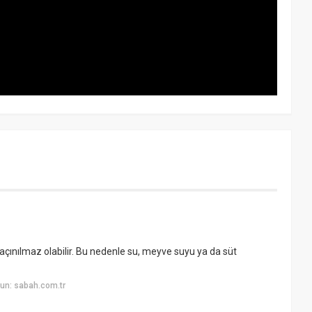
i kaçınılmaz olabilir. Bu nedenle su, meyve suyu ya da süt
un: sabah.com.tr