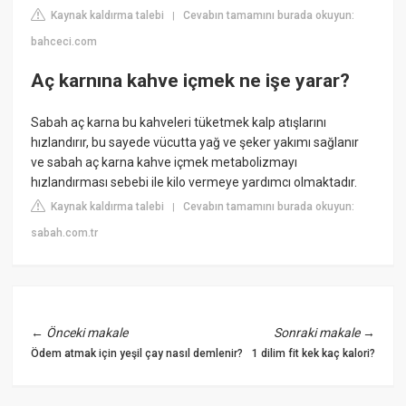
Kaynak kaldırma talebi
Cevabın tamamını burada okuyun:
|
bahceci.com
Aç karnına kahve içmek ne işe yarar?
Sabah aç karna bu kahveleri tüketmek kalp atışlarını
hızlandırır, bu sayede vücutta yağ ve şeker yakımı sağlanır
ve sabah aç karna kahve içmek metabolizmayı
hızlandırması sebebi ile kilo vermeye yardımcı olmaktadır.
Kaynak kaldırma talebi
Cevabın tamamını burada okuyun:
|
sabah.com.tr
←
Önceki makale
Sonraki makale
→
Ödem atmak için yeşil çay nasıl demlenir?
1 dilim fit kek kaç kalori?