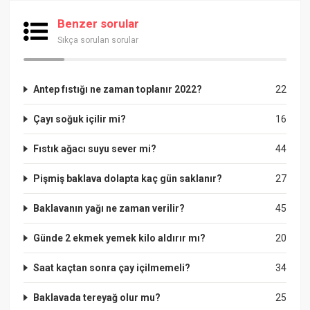
Benzer sorular
Sıkça sorulan sorular
Antep fıstığı ne zaman toplanır 2022?
22
Çayı soğuk içilir mi?
16
Fıstık ağacı suyu sever mi?
44
Pişmiş baklava dolapta kaç gün saklanır?
27
Baklavanın yağı ne zaman verilir?
45
Günde 2 ekmek yemek kilo aldırır mı?
20
Saat kaçtan sonra çay içilmemeli?
34
Baklavada tereyağ olur mu?
25