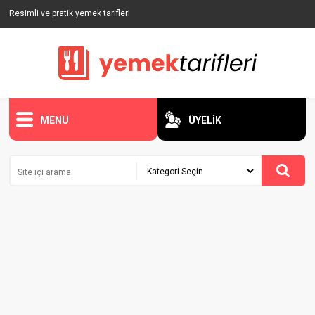
Resimli ve pratik yemek tarifleri
MENU
ÜYELİK