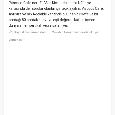
"Viscous Cafe nere?", "Ass Kicker da ne ola ki?" diye
kafasında deli sorular olanlar için açıklayalım: Viscous Cafe,
Avustralya'nın Adelaide kentinde bulunan bir kafe ve bir
bardağı 80 bardak kahveye eşit değerde kafein içeren
dünyanın en sert kahvesini satan yer.
Kaynak kaldırma talebi
Cevabın tamamını burada okuyun:
|
yemek.com