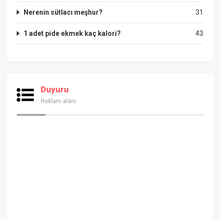
Nerenin sütlacı meşhur?
31
1 adet pide ekmek kaç kalori?
43
Duyuru
Reklam alanı