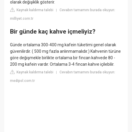
olarak değişiklik gösterir.
Kaynak kaldırma talebi
Cevabın tamamını burada okuyun:
|
milliyet.com.tr
Bir günde kaç kahve içmeliyiz?
Günde ortalama 300-400 mg kafein tüketimi genel olarak
güvenilirdir. ( 500 mg fazla anlınmamalıdır.) Kahvenin türüne
göre değişmekle birlikte ortalama bir fincan kahvede 80 -
200 mg kafein vardır. Ortalama 3-4 fincan kahve içilebilir.
Kaynak kaldırma talebi
Cevabın tamamını burada okuyun:
|
medipol.com.tr