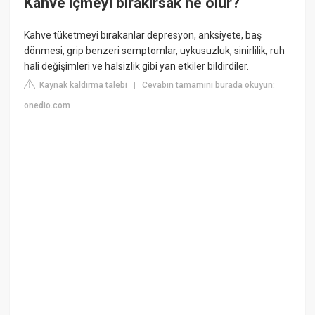
Kahve içmeyi bırakırsak ne olur?
Kahve tüketmeyi bırakanlar depresyon, anksiyete, baş
dönmesi, grip benzeri semptomlar, uykusuzluk, sinirlilik, ruh
hali değişimleri ve halsizlik gibi yan etkiler bildirdiler.
Kaynak kaldırma talebi
Cevabın tamamını burada okuyun:
|
onedio.com