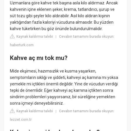
Uzmanlara göre kahve tek başına asla kilo aldırmaz. Ancak
kahvenin içine eklenen şeker, krema, tatlandırıcı, şurup ve
süt tozu gibi şeyler kilo aldırabilir. Asıl kilo aldıran kişinin
yaktığından fazla kaloriyi vücuduna almasıdır. Bu yüzden
kahve tüketirken bu göz önünde bulundurulmalıdır.
Kaynak kaldırma talebi
Cevabın tamamını burada okuyun:
|
haberturk.com
Kahve aç mı tok mu?
Mide ekşimesi, hazımsızlık ve kusma yaşarken,
semptomların sıklığı ve şiddeti, kahveyi aç karnına mı yoksa
yemekle mi içtikleri önemli değildir. Yine de vücudun verdiği
tepki de önemlidir. Eğer kahveyi aç karnına içtikten sonra
sindirim problemleri yaşıyorsanız, bir süreliğine yemekten
sonra içmeyi deneyebilirsiniz.
Kaynak kaldırma talebi
Cevabın tamamını burada okuyun:
|
lezzet.com.tr