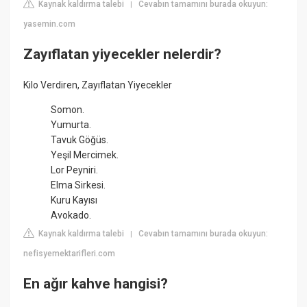
Kaynak kaldırma talebi
Cevabın tamamını burada okuyun:
|
yasemin.com
Zayıflatan yiyecekler nelerdir?
Kilo Verdiren, Zayıflatan Yiyecekler
Somon.
Yumurta.
Tavuk Göğüs.
Yeşil Mercimek.
Lor Peyniri.
Elma Sirkesi.
Kuru Kayısı
Avokado.
Kaynak kaldırma talebi
Cevabın tamamını burada okuyun:
|
nefisyemektarifleri.com
En ağır kahve hangisi?