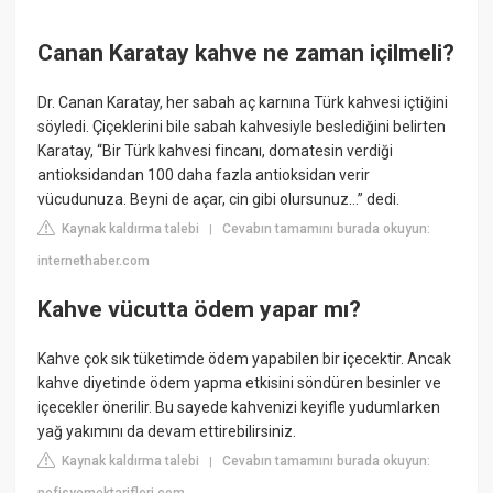
Canan Karatay kahve ne zaman içilmeli?
Dr. Canan Karatay, her sabah aç karnına Türk kahvesi içtiğini
söyledi. Çiçeklerini bile sabah kahvesiyle beslediğini belirten
Karatay, “Bir Türk kahvesi fincanı, domatesin verdiği
antioksidandan 100 daha fazla antioksidan verir
vücudunuza. Beyni de açar, cin gibi olursunuz…” dedi.
Kaynak kaldırma talebi
Cevabın tamamını burada okuyun:
|
internethaber.com
Kahve vücutta ödem yapar mı?
Kahve çok sık tüketimde ödem yapabilen bir içecektir. Ancak
kahve diyetinde ödem yapma etkisini söndüren besinler ve
içecekler önerilir. Bu sayede kahvenizi keyifle yudumlarken
yağ yakımını da devam ettirebilirsiniz.
Kaynak kaldırma talebi
Cevabın tamamını burada okuyun:
|