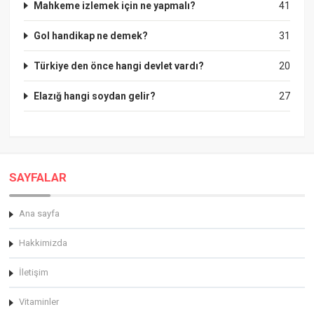
Mahkeme izlemek için ne yapmalı?
41
Gol handikap ne demek?
31
Türkiye den önce hangi devlet vardı?
20
Elazığ hangi soydan gelir?
27
SAYFALAR
Ana sayfa
Hakkimizda
İletişim
Vitaminler