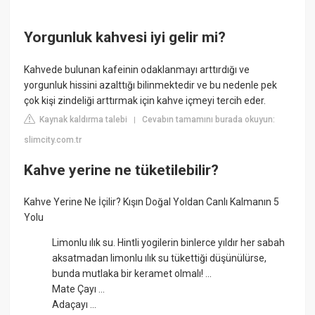
Yorgunluk kahvesi iyi gelir mi?
Kahvede bulunan kafeinin odaklanmayı arttırdığı ve
yorgunluk hissini azalttığı bilinmektedir ve bu nedenle pek
çok kişi zindeliği arttırmak için kahve içmeyi tercih eder.
Kaynak kaldırma talebi
Cevabın tamamını burada okuyun:
|
slimcity.com.tr
Kahve yerine ne tüketilebilir?
Kahve Yerine Ne İçilir? Kışın Doğal Yoldan Canlı Kalmanın 5
Yolu
Limonlu ılık su. Hintli yogilerin binlerce yıldır her sabah
aksatmadan limonlu ılık su tükettiği düşünülürse,
bunda mutlaka bir keramet olmalı! ...
Mate Çayı ...
Adaçayı ...