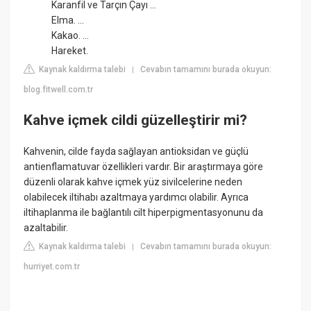
Karanfil ve Tarçın Çayı ...
Elma. ...
Kakao. ...
Hareket.
Kaynak kaldırma talebi
Cevabın tamamını burada okuyun:
|
blog.fitwell.com.tr
Kahve içmek cildi güzelleştirir mi?
Kahvenin, cilde fayda sağlayan antioksidan ve güçlü
antienflamatuvar özellikleri vardır. Bir araştırmaya göre
düzenli olarak kahve içmek yüz sivilcelerine neden
olabilecek iltihabı azaltmaya yardımcı olabilir. Ayrıca
iltihaplanma ile bağlantılı cilt hiperpigmentasyonunu da
azaltabilir.
Kaynak kaldırma talebi
Cevabın tamamını burada okuyun:
|
hurriyet.com.tr