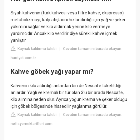
Siyah kahvenin (türk kahvesi veya filtre kahve, ekspresso)
metabolizmayı, kalp atışlarını hızlandırdığı için yağ ve şeker
yakımını sağlar ve kilo aldırmak yerine kilo vermeye
yardımcıdır. Ancak kilo verdirir diye sürekli kahve içmek
yanlıştır.
Kaynak kaldırma talebi
Cevabın tamamını burada okuyun:
|
hurriyet.com.tr
Kahve göbek yağı yapar mı?
Kahvenin kilo aldırdığı anlardan biri de Nescafe tüketildiği
anlardır. Yağlı ve kremalı bir tür olan 3'ü bir arada Nescafe,
kilo alımına neden olur. Ayrıca yoğun krema ve şeker olduğu
için göbek bölgesinde hissedilir yağlanma görülür.
Kaynak kaldırma talebi
Cevabın tamamını burada okuyun:
|
nefisyemektarifleri.com