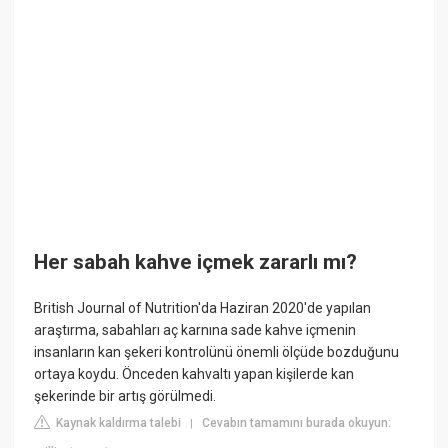
Her sabah kahve içmek zararlı mı?
British Journal of Nutrition'da Haziran 2020'de yapılan
araştırma, sabahları aç karnına sade kahve içmenin
insanların kan şekeri kontrolünü önemli ölçüde bozduğunu
ortaya koydu. Önceden kahvaltı yapan kişilerde kan
şekerinde bir artış görülmedi.
Kaynak kaldırma talebi
Cevabın tamamını burada okuyun:
|