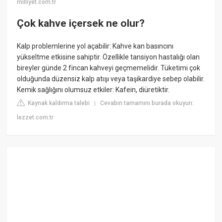
milliyet.com.tr
Çok kahve içersek ne olur?
Kalp problemlerine yol açabilir: Kahve kan basıncını
yükseltme etkisine sahiptir. Özellikle tansiyon hastalığı olan
bireyler günde 2 fincan kahveyi geçmemelidir. Tüketimi çok
olduğunda düzensiz kalp atışı veya taşikardiye sebep olabilir.
Kemik sağlığını olumsuz etkiler: Kafein, diüretiktir.
Kaynak kaldırma talebi
Cevabın tamamını burada okuyun:
|
lezzet.com.tr