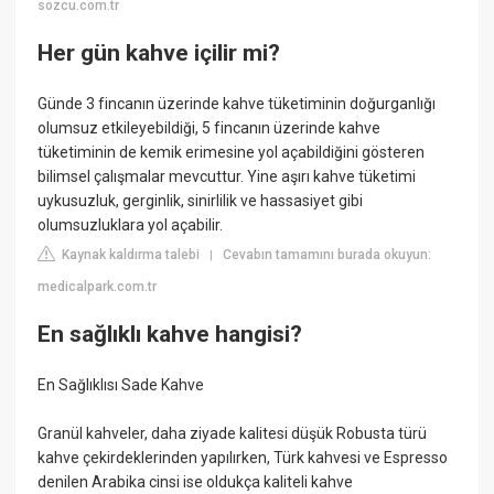
sozcu.com.tr
Her gün kahve içilir mi?
Günde 3 fincanın üzerinde kahve tüketiminin doğurganlığı
olumsuz etkileyebildiği, 5 fincanın üzerinde kahve
tüketiminin de kemik erimesine yol açabildiğini gösteren
bilimsel çalışmalar mevcuttur. Yine aşırı kahve tüketimi
uykusuzluk, gerginlik, sinirlilik ve hassasiyet gibi
olumsuzluklara yol açabilir.
Kaynak kaldırma talebi
Cevabın tamamını burada okuyun:
|
medicalpark.com.tr
En sağlıklı kahve hangisi?
En Sağlıklısı Sade Kahve
Granül kahveler, daha ziyade kalitesi düşük Robusta türü
kahve çekirdeklerinden yapılırken, Türk kahvesi ve Espresso
denilen Arabika cinsi ise oldukça kaliteli kahve