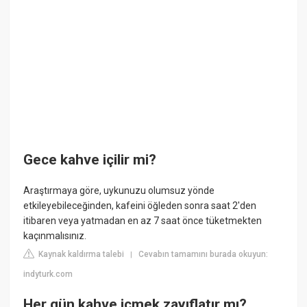
Gece kahve içilir mi?
Araştırmaya göre, uykunuzu olumsuz yönde
etkileyebileceğinden, kafeini öğleden sonra saat 2'den
itibaren veya yatmadan en az 7 saat önce tüketmekten
kaçınmalısınız.
Kaynak kaldırma talebi
Cevabın tamamını burada okuyun:
|
indyturk.com
Her gün kahve içmek zayıflatır mı?