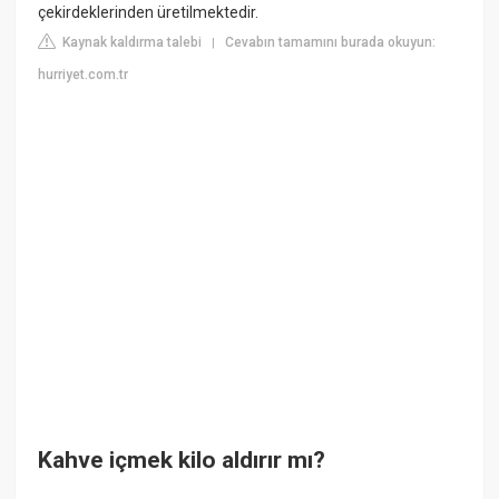
çekirdeklerinden üretilmektedir.
Kaynak kaldırma talebi
Cevabın tamamını burada okuyun:
|
hurriyet.com.tr
Kahve içmek kilo aldırır mı?