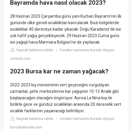
Bayramda hava nasıl olacak 2023?
28 Haziran 2023 Çarşamba günü yani Kurban Bayramı'nın ilk
gününde ülke geneli sıcaklıktan kavrulacak. Bazı bölgelerde
sıcaklıklar 40 dereceye kadar çıkacak. Doğu Karadeniz'de ise
çok hafif yağış gerçekleşecek. 29 Haziran 2023 Cuma günü
ise yağışlı hava Marmara Bölgesi'ne de yayılacak.
Kaynak kaldırma talebi
Cevabın tamamını burada okuyun:
|
cnnturk.com
2023 Bursa kar ne zaman yağacak?
2022-2023 kış mevsiminin sert geçeceğini vurgulayan
uzmanlar, şehir merkezlerine kar yağışının 10-15 Aralık gibi
başlayacağını olacağını öngörüyor. Ayrıca La Nina kışı ile
birlikte gece ve gündüz sıcaklıkları arasında 20 derecelik sert
sıcaklık farklarının yaşanacağı belirtiliyor.
Kaynak kaldırma talebi
Cevabın tamamını burada okuyun:
|
bursahaberdar.com