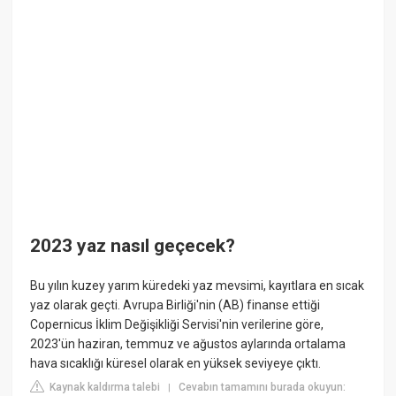
2023 yaz nasıl geçecek?
Bu yılın kuzey yarım küredeki yaz mevsimi, kayıtlara en sıcak
yaz olarak geçti. Avrupa Birliği'nin (AB) finanse ettiği
Copernicus İklim Değişikliği Servisi'nin verilerine göre,
2023'ün haziran, temmuz ve ağustos aylarında ortalama
hava sıcaklığı küresel olarak en yüksek seviyeye çıktı.
Kaynak kaldırma talebi
Cevabın tamamını burada okuyun:
|