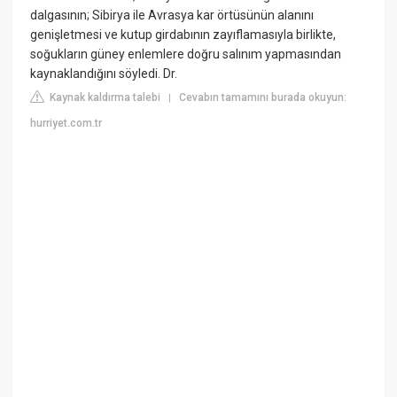
dalgasının; Sibirya ile Avrasya kar örtüsünün alanını
genişletmesi ve kutup girdabının zayıflamasıyla birlikte,
soğukların güney enlemlere doğru salınım yapmasından
kaynaklandığını söyledi. Dr.
Kaynak kaldırma talebi
Cevabın tamamını burada okuyun:
|
hurriyet.com.tr