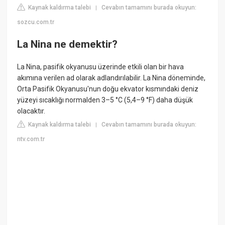
Kaynak kaldırma talebi
Cevabın tamamını burada okuyun:
|
sozcu.com.tr
La Nina ne demektir?
La Nina, pasifik okyanusu üzerinde etkili olan bir hava
akımına verilen ad olarak adlandırılabilir. La Nina döneminde,
Orta Pasifik Okyanusu'nun doğu ekvator kısmındaki deniz
yüzeyi sıcaklığı normalden 3–5 °C (5,4–9 °F) daha düşük
olacaktır.
Kaynak kaldırma talebi
Cevabın tamamını burada okuyun:
|
ntv.com.tr