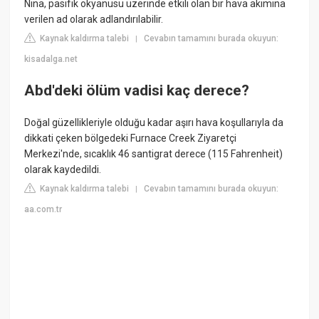
Nina, pasifik okyanusu üzerinde etkili olan bir hava akımına
verilen ad olarak adlandırılabilir.
Kaynak kaldırma talebi
Cevabın tamamını burada okuyun:
|
kisadalga.net
Abd'deki ölüm vadisi kaç derece?
Doğal güzellikleriyle olduğu kadar aşırı hava koşullarıyla da
dikkati çeken bölgedeki Furnace Creek Ziyaretçi
Merkezi'nde, sıcaklık 46 santigrat derece (115 Fahrenheit)
olarak kaydedildi.
Kaynak kaldırma talebi
Cevabın tamamını burada okuyun:
|
aa.com.tr