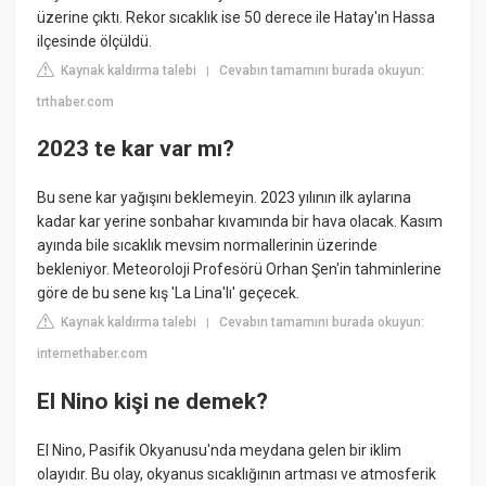
üzerine çıktı. Rekor sıcaklık ise 50 derece ile Hatay'ın Hassa
ilçesinde ölçüldü.
Kaynak kaldırma talebi
Cevabın tamamını burada okuyun:
|
trthaber.com
2023 te kar var mı?
Bu sene kar yağışını beklemeyin. 2023 yılının ilk aylarına
kadar kar yerine sonbahar kıvamında bir hava olacak. Kasım
ayında bile sıcaklık mevsim normallerinin üzerinde
bekleniyor. Meteoroloji Profesörü Orhan Şen'in tahminlerine
göre de bu sene kış 'La Lina'lı' geçecek.
Kaynak kaldırma talebi
Cevabın tamamını burada okuyun:
|
internethaber.com
El Nino kişi ne demek?
El Nino, Pasifik Okyanusu'nda meydana gelen bir iklim
olayıdır. Bu olay, okyanus sıcaklığının artması ve atmosferik