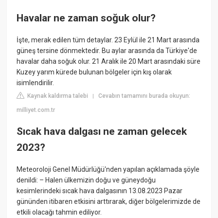
Havalar ne zaman soğuk olur?
İşte, merak edilen tüm detaylar. 23 Eylül ile 21 Mart arasında
güneş tersine dönmektedir. Bu aylar arasında da Türkiye'de
havalar daha soğuk olur. 21 Aralık ile 20 Mart arasındaki süre
Kuzey yarım kürede bulunan bölgeler için kış olarak
isimlendirilir.
Kaynak kaldırma talebi
Cevabın tamamını burada okuyun:
|
milliyet.com.tr
Sıcak hava dalgası ne zaman gelecek
2023?
Meteoroloji Genel Müdürlüğü'nden yapılan açıklamada şöyle
denildi: – Halen ülkemizin doğu ve güneydoğu
kesimlerindeki sıcak hava dalgasının 13.08.2023 Pazar
gününden itibaren etkisini arttırarak, diğer bölgelerimizde de
etkili olacağı tahmin ediliyor.