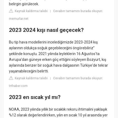
belirgin görülecek.
Kaynak kaldırma talebi
Cevabın tamamını burada okuyun:
|
memurlar.net
2023 2024 kışı nasıl geçecek?
Bu tip hava modellerini incelediğimizde 2023-2024 kış
aylarının oldukça soğuk geçebileceğini öngörebiliriz”
şeklinde konuştu. 2021 yılında leyleklerin 16 Ağustos'ta
Avrupa'dan güneye erken göç ettiğini söyleyen Bozyurt, kış
aylarında benzer bir soğuk hava dalgasının Türkiye'de tekrar
yaşanabileceğini belirtti.
Kaynak kaldırma talebi
Cevabın tamamını burada okuyun:
|
trthaber.com
2023 en sıcak yıl mı?
NOAA, 2023 yılında yıllık bir sıcaklık rekoru ihtimalini yaklaşık
%12 olarak değerlendirirken, yılın en sıcak 10 yıl arasında yer