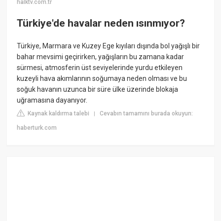
halktv.com.tr
Türkiye'de havalar neden ısınmıyor?
Türkiye, Marmara ve Kuzey Ege kıyıları dışında bol yağışlı bir
bahar mevsimi geçirirken, yağışların bu zamana kadar
sürmesi, atmosferin üst seviyelerinde yurdu etkileyen
kuzeyli hava akımlarının soğumaya neden olması ve bu
soğuk havanın uzunca bir süre ülke üzerinde blokaja
uğramasına dayanıyor.
Kaynak kaldırma talebi
Cevabın tamamını burada okuyun:
|
haberturk.com