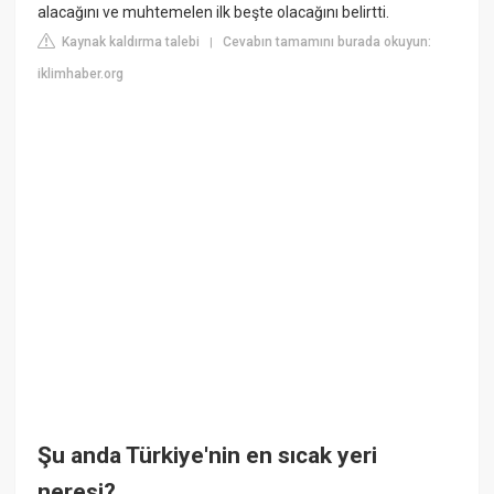
alacağını ve muhtemelen ilk beşte olacağını belirtti.
Kaynak kaldırma talebi
Cevabın tamamını burada okuyun:
|
iklimhaber.org
Şu anda Türkiye'nin en sıcak yeri
neresi?