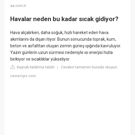
aa.com.tr
Havalar neden bu kadar sıcak gidiyor?
Hava alçalırken, daha soğuk, hızlı hareket eden hava
akımlarını da dışarı itiyor. Bunun sonucunda toprak, kum,
beton ve asfalttan oluşan zemin güneş ışığında kavruluyor.
Yazın günlerin uzun sürmesi nedeniyle ısı enerjisi hızla
birikiyor ve sıcaklıklar yükseliyor.
Kaynak kaldırma talebi
Cevabın tamamını burada okuyun:
|
cevreciyiz.com