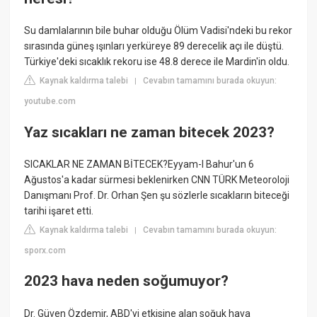
Su damlalarının bile buhar olduğu Ölüm Vadisi'ndeki bu rekor
sırasında güneş ışınları yerküreye 89 derecelik açı ile düştü.
Türkiye'deki sıcaklık rekoru ise 48.8 derece ile Mardin'in oldu.
Kaynak kaldırma talebi
Cevabın tamamını burada okuyun:
|
youtube.com
Yaz sıcakları ne zaman bitecek 2023?
SICAKLAR NE ZAMAN BİTECEK?Eyyam-I Bahur'un 6
Ağustos'a kadar sürmesi beklenirken CNN TÜRK Meteoroloji
Danışmanı Prof. Dr. Orhan Şen şu sözlerle sıcakların biteceği
tarihi işaret etti.
Kaynak kaldırma talebi
Cevabın tamamını burada okuyun:
|
sporx.com
2023 hava neden soğumuyor?
Dr. Güven Özdemir, ABD'yi etkisine alan soğuk hava