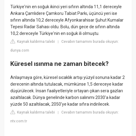
Türkiye'nin en soğuk ikinci yeri sıfırın altında 11,1 dereceyle
Ankara Çamlıdere Çamkoru Tabiat Parkı, üçüncü yeri ise
sıfırın altında 10,2 dereceyle Afyonkarahisar Şuhut Kumalar
Tepesi Radar Sahası oldu. Bolu, dün gece de sıfırın altında
10,2 dereceyle Türkiye'nin en soğuk ili olmuştu.
Kaynak kaldırma talebi
Cevabın tamamını burada okuyun:
|
dunya.com
Küresel ısınma ne zaman bitecek?
Anlaşmaya göre, küresel sıcaklık artışı yüzyıl sonuna kadar 2
derecenin altında tutulacak, mümkünse 1,5 dereceye kadar
düşürülecek. İnsan faaliyetleriyle ortayan çıkan sera gazları
azaltılacak. Dünya genelinde karbon salınımı 2030'a kadar
yüzde 50 azaltılacak, 2050'ye kadar sıfıra indirilecek.
Kaynak kaldırma talebi
Cevabın tamamını burada okuyun:
|
ntv.com.tr