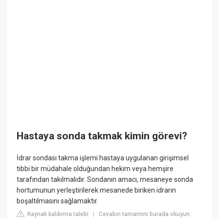
Hastaya sonda takmak kimin görevi?
İdrar sondası takma işlemi hastaya uygulanan girişimsel
tıbbi bir müdahale olduğundan hekim veya hemşire
tarafından takılmalıdır. Sondanın amacı, mesaneye sonda
hortumunun yerleştirilerek mesanede biriken idrarın
boşaltılmasını sağlamaktır.
Kaynak kaldırma talebi
Cevabın tamamını burada okuyun:
|