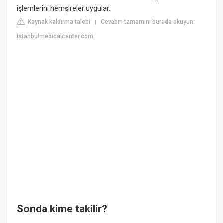
işlemlerini hemşireler uygular.
Kaynak kaldırma talebi
Cevabın tamamını burada okuyun:
|
istanbulmedicalcenter.com
Sonda kime takilir?