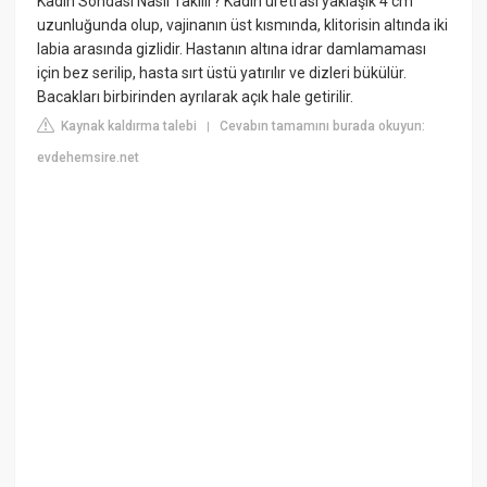
Kadın Sondası Nasıl Takılır? Kadın üretrası yaklaşık 4 cm
uzunluğunda olup, vajinanın üst kısmında, klitorisin altında iki
labia arasında gizlidir. Hastanın altına idrar damlamaması
için bez serilip, hasta sırt üstü yatırılır ve dizleri bükülür.
Bacakları birbirinden ayrılarak açık hale getirilir.
Kaynak kaldırma talebi
Cevabın tamamını burada okuyun:
|
evdehemsire.net