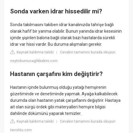
Sonda varken idrar hissedilir mi?
Sonda takılmasını takiben idrar kanalınızda tahrişe bağlı
olarak hafif bir yanma olabilir. Bunun yanında idrar kesesinin
içinde şişirilen balona bağlı olarak bazı hastalarda sürekli
idrar var hissi vardır. Bu duruma alışmaları gerekir.
Kaynak kaldırma talebi
Cevabın tamamını burada okuyun:
|
zeytinburnusaglikkabini.com
Hastanın çarşafını kim değiştirir?
Hastanın içinde bulunmuş olduğu yatağı hemşirenin
gözetiminde ve denetiminde yapmak. Ayağa kalkabilecek
durumda olan hastanın yatak çarşaflarını değiştirir. Hastaya
ait olan sürgü ördek gibi materyalleri hemşire bilgisi
dahilinde dökümünü yaparak temizler.
Kaynak kaldırma talebi
Cevabın tamamını burada okuyun:
|
iienstitu.com