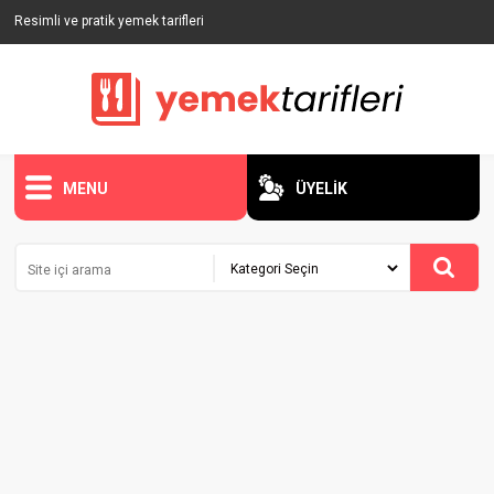
Resimli ve pratik yemek tarifleri
MENU
ÜYELİK