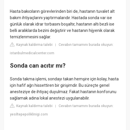
Hasta bakıcıların görevlerinden biri de, hastanın tuvalet alt
bakım ihtiyaçlarını yaptırmalarıdır. Hastada sonda var ise
günlük olarak idrar torbasını boşaltır, hastanın altı bezli ise
belli aralıklarda bezini değiştirir ve hastanın hijyenik olarak
temizlenmesini sağlar.
Kaynak kaldırma talebi
Cevabın tamamını burada okuyun:
|
istanbulmedicalcenter.com
Sonda can acıtır mı?
Sonda takma işlemi, sondayı takan hemşire için kolay, hasta
için hafif ağrı hissettiren bir girişimdir. Bu süreçte genel
anesteziye de ihtiyaç duyulmaz. Fakat hastanın konforunu
sağlamak adına lokal anestezi uygulanabilir.
Kaynak kaldırma talebi
Cevabın tamamını burada okuyun:
|
yesiltepepoliklinigi.com