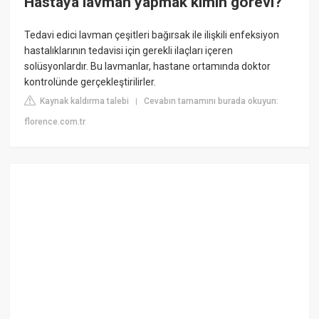
Hastaya lavman yapmak kimin görevi?
Tedavi edici lavman çeşitleri bağırsak ile ilişkili enfeksiyon
hastalıklarının tedavisi için gerekli ilaçları içeren
solüsyonlardır. Bu lavmanlar, hastane ortamında doktor
kontrolünde gerçekleştirilirler.
Kaynak kaldırma talebi
Cevabın tamamını burada okuyun:
|
florence.com.tr