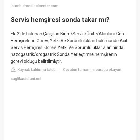
istanbulmedicalcenter.com
Servis hemşiresi sonda takar mı?
Ek-2'de bulunan Çalışılan Birim/Servis/Ünite/Alanlara Göre
Hemşirelerin Görev, Yetki Ve Sorumlulukları bölümünde Acil
Servis Hemşiresi Görev, Yetki Ve Sorumluluklar alanınında
nazogastrik/orogastrik Sonda Yerleştirme hemşirenin
görevi olduğu belirtilmiştir.
Kaynak kaldırma talebi
Cevabın tamamını burada okuyun:
|
saglikasistani.net