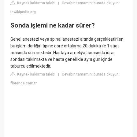
Kaynak kaldırma talebi
Cevabın tamamını burada okuyun:
|
tr.wikipedia.org
Sonda işlemi ne kadar sürer?
Genel anestezi veya spinal anestezi altında gerçekleştirilen
bu işlem darlığın tipine göre ortalama 20 dakika ile 1 saat
arasında sürmektedir. Hastaya ameliyat sırasında idrar
sondası takılmakta ve hasta genellikle aynı gün içinde
taburcu edilmektedir.
Kaynak kaldırma talebi
Cevabın tamamını burada okuyun:
|
florence.com.tr