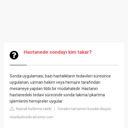
Hastanede sondayı kim takar?
Sonda uygulaması, bazı hastalıkların tedavileri süresince
uygulanan, uzman hekim veya hemşire tarafından
mesaneye yapılan tıbbi bir müdahaledir. Hastanın
hastanedeki tedavi sürecinde sonda takma/çıkartma
işlemlerini hemşireler uygular.
Kaynak kaldırma talebi
Cevabın tamamını burada okuyun:
|
istanbulmedicalcenter.com