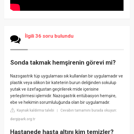
İlgili 36 soru bulundu
Sonda takmak hemşirenin görevi mi?
Nazogastrik tüp uygulaması sık kullanılan bir uygulamadır ve
plastik veya silikon bir kateterin burun deliğinden sokulup
yutak ve özefagustan geçirilerek mide içerisine
yerleştirmesi işlemidir. Nazogastrik entübasyon hemşire,
ebe ve hekimin sorumluluğunda olan bir uygulamadır.
Kaynak kaldırma talebi
Cevabın tamamını burada okuyun:
|
dergipark.org.tr
Hastanede hasta altını kim temizler?