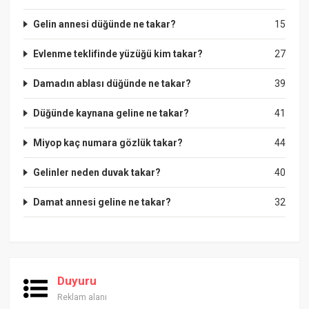
Gelin annesi düğünde ne takar?
15
Evlenme teklifinde yüzüğü kim takar?
27
Damadın ablası düğünde ne takar?
39
Düğünde kaynana geline ne takar?
41
Miyop kaç numara gözlük takar?
44
Gelinler neden duvak takar?
40
Damat annesi geline ne takar?
32
Duyuru
Reklam alanı