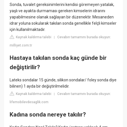
Sonda, tuvalet gereksinimlerini kendisi göremeyen yatalak,
yaşlı ve ayakta durmaması gereken kimselerin idrarını
yapabilmesine olanak sağlayan bir düzenektir. Mesaneden
idrar yoluna sokularak takılan sonda genellikle felçli kimseler
için kullanılmaktadır.
Kaynak kaldırma talebi
Cevabın tamamını burada okuyun:
|
milliyet.com.tr
Hastaya takılan sonda kaç günde bir
değiştirilir?
Lateks sondalar 15 günde, silikon sondalar/ foley sonda diye
bilinen) 1 ayda bir değiştirilmelidir.
Kaynak kaldırma talebi
Cevabın tamamını burada okuyun:
|
lifemobilevdesaglik.com
Kadına sonda nereye takılır?