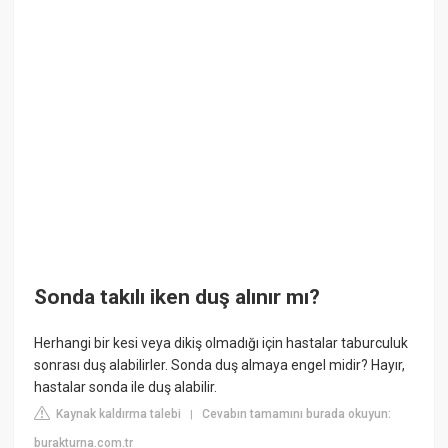
Sonda takılı iken duş alınır mı?
Herhangi bir kesi veya dikiş olmadığı için hastalar taburculuk
sonrası duş alabilirler. Sonda duş almaya engel midir? Hayır,
hastalar sonda ile duş alabilir.
Kaynak kaldırma talebi
Cevabın tamamını burada okuyun:
|
burakturna.com.tr