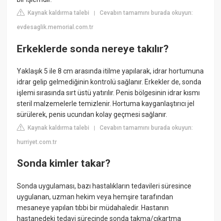
Kaynak kaldırma talebi
Cevabın tamamını burada okuyun:
|
evdesaglik.memorial.com.tr
Erkeklerde sonda nereye takılır?
Yaklaşık 5 ile 8 cm arasında itilme yapılarak, idrar hortumuna
idrar gelip gelmediğinin kontrolü sağlanır. Erkekler de, sonda
işlemi sırasında sırt üstü yatırılır. Penis bölgesinin idrar kısmı
steril malzemelerle temizlenir. Hortuma kayganlaştırıcı jel
sürülerek, penis ucundan kolay geçmesi sağlanır.
Kaynak kaldırma talebi
Cevabın tamamını burada okuyun:
|
hurriyet.com.tr
Sonda kimler takar?
Sonda uygulaması, bazı hastalıkların tedavileri süresince
uygulanan, uzman hekim veya hemşire tarafından
mesaneye yapılan tıbbi bir müdahaledir. Hastanın
hastanedeki tedavi sürecinde sonda takma/çıkartma