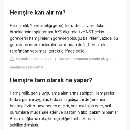
Hemşire kan alır mı?
Hemşirelik Yönetmeliği gereği kan, idrar, sıvı ve doku
örneklerinin toplanması, AKŞ ölçümleri ve NST çekimi
görevlerin hemşirelerin görevleri olduğu belirtilen yazıda, bu
görevlerin intern hekimler tarafından değil, hemşireler
tarafından yapılması gerektiği ifade edildi.
Kaynak kaldırma talebi
Cevabın tamamını burada okuyun:
|
medimagazin.com.tr
Hemşire tam olarak ne yapar?
Hemşirelik, geniş uygulama alanlarına sahiptir. Hemşireler
tedavi planını uygular, tedavinin gidişatını değerlendirir,
hastayı fizik muayeneden geçirir, hastayı takip eder, acil
durumlara müdahale eder ve hastanın tıbbi bakımını planlar.
Bakım sağlama rolü, hemşireliğin tarihsel imajını
şekillendirmiştir.