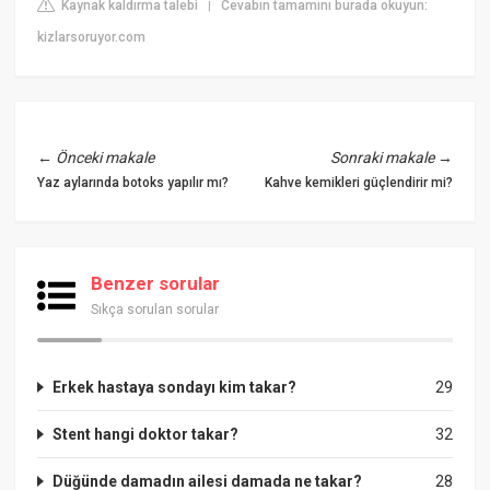
Kaynak kaldırma talebi
Cevabın tamamını burada okuyun:
|
kizlarsoruyor.com
←
Önceki makale
Sonraki makale
→
Yaz aylarında botoks yapılır mı?
Kahve kemikleri güçlendirir mi?
Benzer sorular
Sıkça sorulan sorular
Erkek hastaya sondayı kim takar?
29
Stent hangi doktor takar?
32
Düğünde damadın ailesi damada ne takar?
28