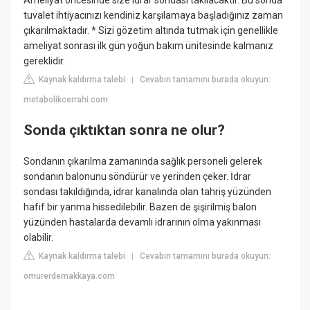
Ameliyat öncesinde size idrar sondası takılacaktır. Bu sonda
tuvalet ihtiyacınızı kendiniz karşılamaya başladığınız zaman
çıkarılmaktadır. * Sizi gözetim altında tutmak için genellikle
ameliyat sonrası ilk gün yoğun bakım ünitesinde kalmanız
gereklidir.
Kaynak kaldırma talebi
Cevabın tamamını burada okuyun:
|
metabolikcerrahi.com
Sonda çıktıktan sonra ne olur?
Sondanın çıkarılma zamanında sağlık personeli gelerek
sondanın balonunu söndürür ve yerinden çeker. İdrar
sondası takıldığında, idrar kanalında olan tahriş yüzünden
hafif bir yanma hissedilebilir. Bazen de şişirilmiş balon
yüzünden hastalarda devamlı idrarının olma yakınması
olabilir.
Kaynak kaldırma talebi
Cevabın tamamını burada okuyun:
|
omurerdemakkaya.com