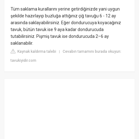
Tüm saklama kurallarını yerine getirdiğinizde yani uygun
şekilde hazırlayıp buzluğa attığınız çiğ tavuğu 6 - 12 ay
arasında saklayabilirsiniz. Eğer dondurucuya koyacağınız
tavuk, bütün tavuk ise 9 aya kadar dondurucuda
tutabilirsiniz. Pişmiş tavuk ise dondurucuda 2–6 ay
saklanabilir.
Kaynak kaldırma talebi
Cevabın tamamını burada okuyun:
|
tavukiyidir.com