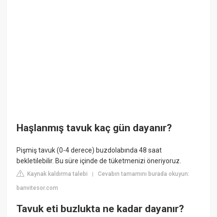
Haşlanmış tavuk kaç gün dayanır?
Pişmiş tavuk (0-4 derece) buzdolabında 48 saat
bekletilebilir. Bu süre içinde de tüketmenizi öneriyoruz.
Kaynak kaldırma talebi
Cevabın tamamını burada okuyun:
|
banvitesor.com
Tavuk eti buzlukta ne kadar dayanır?