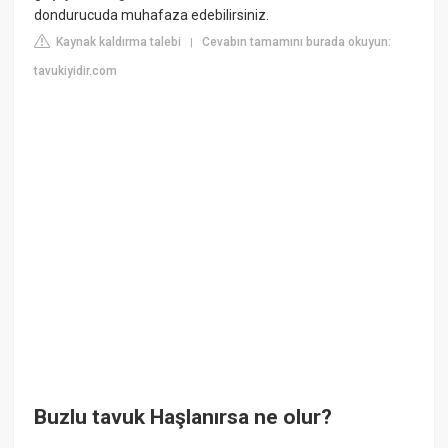
dondurucuda muhafaza edebilirsiniz.
Kaynak kaldırma talebi
Cevabın tamamını burada okuyun:
|
tavukiyidir.com
Buzlu tavuk Haşlanırsa ne olur?