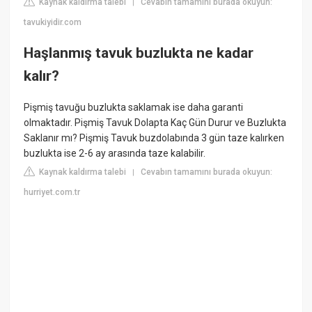
Kaynak kaldırma talebi
Cevabın tamamını burada okuyun:
|
tavukiyidir.com
Haşlanmış tavuk buzlukta ne kadar
kalır?
Pişmiş tavuğu buzlukta saklamak ise daha garanti
olmaktadır. Pişmiş Tavuk Dolapta Kaç Gün Durur ve Buzlukta
Saklanır mı? Pişmiş Tavuk buzdolabında 3 gün taze kalırken
buzlukta ise 2-6 ay arasında taze kalabilir.
Kaynak kaldırma talebi
Cevabın tamamını burada okuyun:
|
hurriyet.com.tr