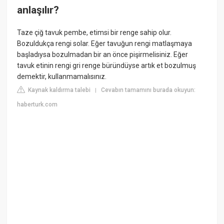
anlaşılır?
Taze çiğ tavuk pembe, etimsi bir renge sahip olur.
Bozuldukça rengi solar. Eğer tavuğun rengi matlaşmaya
başladıysa bozulmadan bir an önce pişirmelisiniz. Eğer
tavuk etinin rengi gri renge büründüyse artık et bozulmuş
demektir, kullanmamalısınız.
Kaynak kaldırma talebi
Cevabın tamamını burada okuyun:
|
haberturk.com