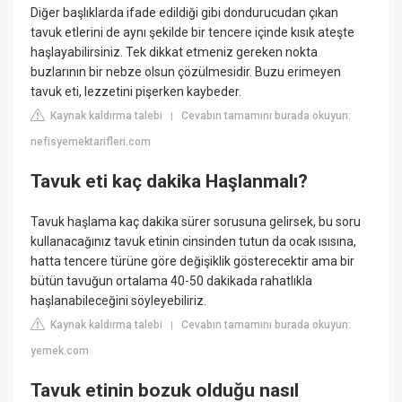
Diğer başlıklarda ifade edildiği gibi dondurucudan çıkan
tavuk etlerini de aynı şekilde bir tencere içinde kısık ateşte
haşlayabilirsiniz. Tek dikkat etmeniz gereken nokta
buzlarının bir nebze olsun çözülmesidir. Buzu erimeyen
tavuk eti, lezzetini pişerken kaybeder.
Kaynak kaldırma talebi
Cevabın tamamını burada okuyun:
|
nefisyemektarifleri.com
Tavuk eti kaç dakika Haşlanmalı?
Tavuk haşlama kaç dakika sürer sorusuna gelirsek, bu soru
kullanacağınız tavuk etinin cinsinden tutun da ocak ısısına,
hatta tencere türüne göre değişiklik gösterecektir ama bir
bütün tavuğun ortalama 40-50 dakikada rahatlıkla
haşlanabileceğini söyleyebiliriz.
Kaynak kaldırma talebi
Cevabın tamamını burada okuyun:
|
yemek.com
Tavuk etinin bozuk olduğu nasıl