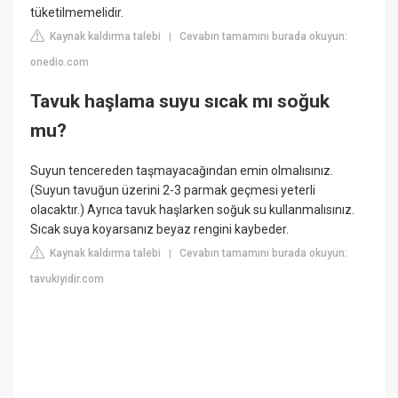
tüketilmemelidir.
Kaynak kaldırma talebi
Cevabın tamamını burada okuyun:
|
onedio.com
Tavuk haşlama suyu sıcak mı soğuk
mu?
Suyun tencereden taşmayacağından emin olmalısınız.
(Suyun tavuğun üzerini 2-3 parmak geçmesi yeterli
olacaktır.) Ayrıca tavuk haşlarken soğuk su kullanmalısınız.
Sıcak suya koyarsanız beyaz rengini kaybeder.
Kaynak kaldırma talebi
Cevabın tamamını burada okuyun:
|
tavukiyidir.com