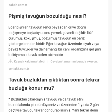
sabah.com.tr
Pişmiş tavuğun bozulduğu nasıl?
Eğer pişirilen tavuğun rengi beyazdan griye doğru
değişmeye başladıysa onu yemek güvenli değildir. Küf
çürümüş, kokuşmuş, bozulmuş tavuğun en bariz
göstergelerinden biridir. Eğer tavuğun üzerinde siyah veya
beyaz tüycükler ya da herhangi bir canlı organizma gelişimi
beliriyorsa o tavuk acilen atılmalıdır.
Kaynak kaldırma talebi
Cevabın tamamını burada okuyun:
|
yeniakit.com.tr
Tavuk buzluktan çıktıktan sonra tekrar
buzluğa konur mu?
* Buzluktan çıkardığınız tavuğu ya da tavuk etini
buzdolabında çözdürdüyseniz ve üzerinden 1 ya da 2 gün
geçtiyse tavuğu tekrar dondurabilirsiniz. Yani tekrar derin