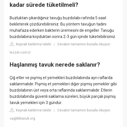
kadar sürede tüketilmeli?
Buzluktan çıkardığınız tavuğu buzdolabı rafında 5 saat
bekleterek çözdürebilirsiniz. Bu yöntem tavuğun tadını
muhafaza ederken bakterin üremesini de engeller. Tavuğu
buzdolabına koyduktan sonra 2-3 gün içinde tüketebilirsiniz.
Kaynak kaldırma talebi
Cevabın tamamını burada okuyun:
|
lezzet.com.tr
Haşlanmış tavuk nerede saklanır?
Çiğ etler ve pişmiş et yemekleri buzdolabında ayrı raflarda
saklanmalıdır. Pişmiş et yemekleri diğer pişmiş yemekler gibi
buzdolabının üst veya orta raflarında saklanmalıdır. Etlerin
buzdolabında güvenli saklama süreleri; büyük parçalı pişmiş
tavuk yemekleri için 3 gündür.
Kaynak kaldırma talebi
Cevabın tamamını burada okuyun:
|
sagliklitavuk.org