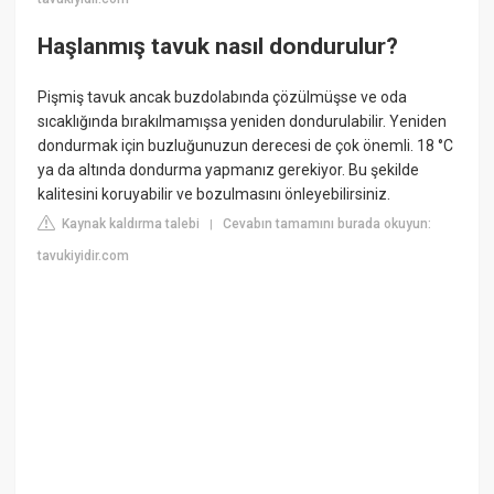
Haşlanmış tavuk nasıl dondurulur?
Pişmiş tavuk ancak buzdolabında çözülmüşse ve oda
sıcaklığında bırakılmamışsa yeniden dondurulabilir. Yeniden
dondurmak için buzluğunuzun derecesi de çok önemli. 18 °C
ya da altında dondurma yapmanız gerekiyor. Bu şekilde
kalitesini koruyabilir ve bozulmasını önleyebilirsiniz.
Kaynak kaldırma talebi
Cevabın tamamını burada okuyun:
|
tavukiyidir.com