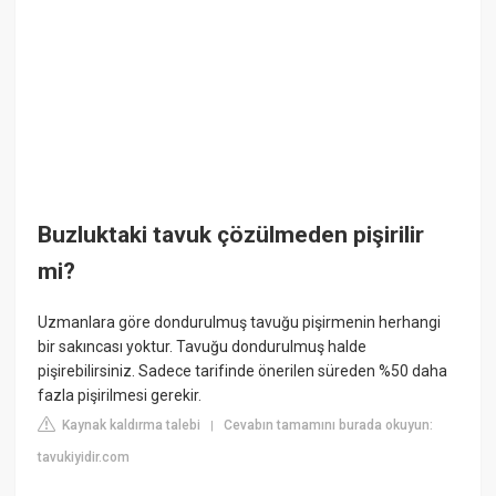
Buzluktaki tavuk çözülmeden pişirilir
mi?
Uzmanlara göre dondurulmuş tavuğu pişirmenin herhangi
bir sakıncası yoktur. Tavuğu dondurulmuş halde
pişirebilirsiniz. Sadece tarifinde önerilen süreden %50 daha
fazla pişirilmesi gerekir.
Kaynak kaldırma talebi
Cevabın tamamını burada okuyun:
|
tavukiyidir.com