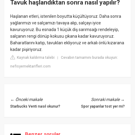
Tavuk haşlandıktan sonra nasıl yapılır?
Haşlanan etleri, istenilen boyutta küçültüyoruz. Daha sonra
yağlarımızı ve salçamızı tavaya alıp, salçayı iyice
kavuruyoruz. Bu esnada 1 küçük diş sarımsağı rendeleyip,
salçanın rengi dönüp kokusu çıkana kadar kavuruyoruz.
Baharatlarını katıp, tavukları ekliyoruz ve arkalı önlü kızarana
kadar pişiriyoruz.
Kaynak kaldırma talebi
Cevabın tamamını burada okuyun:
|
nefisyemektarifleri.com
←
Önceki makale
Sonraki makale
→
Starbucks Venti nasıl okunur?
Spor yapanlar tost yer mi?
Benzer sorular