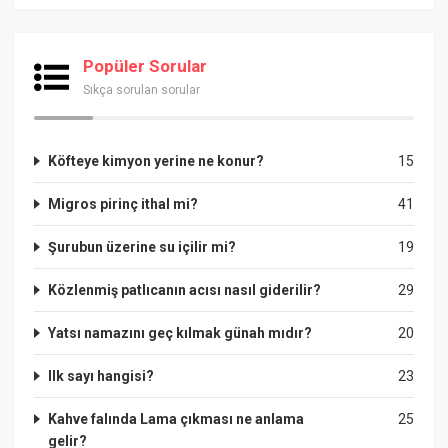
Popüler Sorular
Sıkça sorulan sorular
Köfteye kimyon yerine ne konur?
15
Migros pirinç ithal mi?
41
Şurubun üzerine su içilir mi?
19
Közlenmiş patlıcanın acısı nasıl giderilir?
29
Yatsı namazını geç kılmak günah mıdır?
20
Ilk sayı hangisi?
23
Kahve falında Lama çıkması ne anlama
25
gelir?