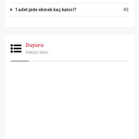
1 adet pide ekmek kaç kalori?
43
Duyuru
Reklam alanı