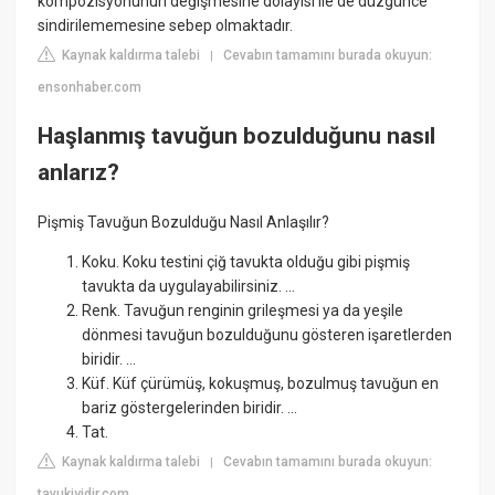
kompozisyonunun değişmesine dolayısı ile de düzgünce
sindirilememesine sebep olmaktadır.
Kaynak kaldırma talebi
Cevabın tamamını burada okuyun:
|
ensonhaber.com
Haşlanmış tavuğun bozulduğunu nasıl
anlarız?
Pişmiş Tavuğun Bozulduğu Nasıl Anlaşılır?
Koku. Koku testini çiğ tavukta olduğu gibi pişmiş
tavukta da uygulayabilirsiniz. ...
Renk. Tavuğun renginin grileşmesi ya da yeşile
dönmesi tavuğun bozulduğunu gösteren işaretlerden
biridir. ...
Küf. Küf çürümüş, kokuşmuş, bozulmuş tavuğun en
bariz göstergelerinden biridir. ...
Tat.
Kaynak kaldırma talebi
Cevabın tamamını burada okuyun:
|
tavukiyidir.com