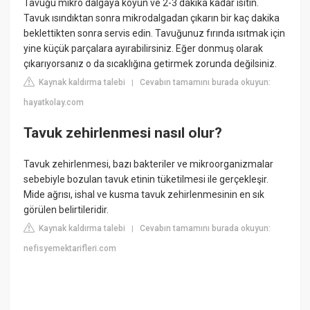
Tavuğu mikro dalgaya koyun ve 2-3 dakika kadar ısıtın.
Tavuk ısındıktan sonra mikrodalgadan çıkarın bir kaç dakika
beklettikten sonra servis edin. Tavuğunuz fırında ısıtmak için
yine küçük parçalara ayırabilirsiniz. Eğer donmuş olarak
çıkarıyorsanız o da sıcaklığına getirmek zorunda değilsiniz.
Kaynak kaldırma talebi
Cevabın tamamını burada okuyun:
|
hayatkolay.com
Tavuk zehirlenmesi nasıl olur?
Tavuk zehirlenmesi, bazı bakteriler ve mikroorganizmalar
sebebiyle bozulan tavuk etinin tüketilmesi ile gerçekleşir.
Mide ağrısı, ishal ve kusma tavuk zehirlenmesinin en sık
görülen belirtileridir.
Kaynak kaldırma talebi
Cevabın tamamını burada okuyun:
|
nefisyemektarifleri.com