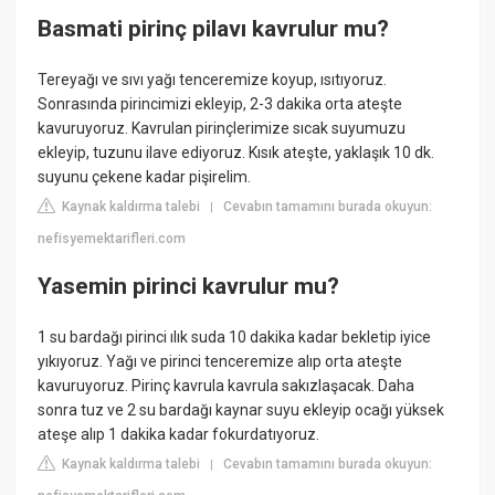
Basmati pirinç pilavı kavrulur mu?
Tereyağı ve sıvı yağı tenceremize koyup, ısıtıyoruz.
Sonrasında pirincimizi ekleyip, 2-3 dakika orta ateşte
kavuruyoruz. Kavrulan pirinçlerimize sıcak suyumuzu
ekleyip, tuzunu ilave ediyoruz. Kısık ateşte, yaklaşık 10 dk.
suyunu çekene kadar pişirelim.
Kaynak kaldırma talebi
Cevabın tamamını burada okuyun:
|
nefisyemektarifleri.com
Yasemin pirinci kavrulur mu?
1 su bardağı pirinci ılık suda 10 dakika kadar bekletip iyice
yıkıyoruz. Yağı ve pirinci tenceremize alıp orta ateşte
kavuruyoruz. Pirinç kavrula kavrula sakızlaşacak. Daha
sonra tuz ve 2 su bardağı kaynar suyu ekleyip ocağı yüksek
ateşe alıp 1 dakika kadar fokurdatıyoruz.
Kaynak kaldırma talebi
Cevabın tamamını burada okuyun:
|