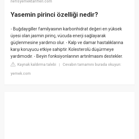
nefisyemektarifleri.com
Yasemin pirinci özelliği nedir?
- Buğdaygiller familyasının karbonhidrat değeri en yüksek
üyesi olan jasmin pirinç, vücuda enerji sağlayarak
güçlenmesine yardımcı olur. - Kalp ve damar hastalıklarına
karşı koruyucu etkiye sahiptir. Kolesterolü düşürmeye
yardımcıdır. - Beyin fonksiyonlarının artırılmasını destekler.
Kaynak kaldırma talebi
Cevabın tamamını burada okuyun:
|
yemek.com