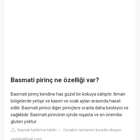
Basmati pirinç ne özelliği var?
Basmati pirinç kendine has güzel bir kokuya sahiptir. Ilıman
bölgelerde yetişir ve kasım ve ocak ayları arasında hasat
edilir. Basmati pirinci diğer pirinçlere oranla daha besleyici ve
sağlıklıdır. Basmati pirincinin içinde nişasta ve en önemlisi
gluten yoktur.
Kaynak kaldırma talebi
Cevabın tamamını burada okuyun:
|
yaylabakliyat.com