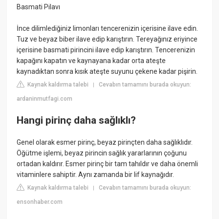
Basmati Pilavı
İnce dilimlediğiniz limonları tencerenizin içerisine ilave edin.
Tuz ve beyaz biber ilave edip karıştırın. Tereyağınız eriyince
içerisine basmati pirincini ilave edip karıştırın. Tencerenizin
kapağını kapatın ve kaynayana kadar orta ateşte
kaynadıktan sonra kısık ateşte suyunu çekene kadar pişirin.
Kaynak kaldırma talebi
Cevabın tamamını burada okuyun:
|
ardaninmutfagi.com
Hangi pirinç daha sağlıklı?
Genel olarak esmer pirinç, beyaz pirinçten daha sağlıklıdır.
Öğütme işlemi, beyaz pirincin sağlık yararlarının çoğunu
ortadan kaldırır. Esmer pirinç bir tam tahıldır ve daha önemli
vitaminlere sahiptir. Aynı zamanda bir lif kaynağıdır.
Kaynak kaldırma talebi
Cevabın tamamını burada okuyun:
|
ensonhaber.com