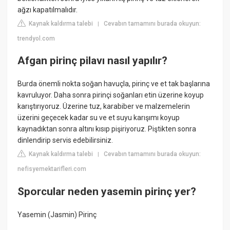
ağzı kapatılmalıdır.
Kaynak kaldırma talebi
Cevabın tamamını burada okuyun:
|
trendyol.com
Afgan pirinç pilavı nasıl yapılır?
Burda önemli nokta soğan havuçla, pirinç ve et tak başlarına
kavruluyor. Daha sonra pirinçi soğanları etin üzerine koyup
karıştırıyoruz. Üzerine tuz, karabiber ve malzemelerin
üzerini geçecek kadar su ve et suyu karışımı koyup
kaynadıktan sonra altını kısıp pişiriyoruz. Piştikten sonra
dinlendirip servis edebilirsiniz.
Kaynak kaldırma talebi
Cevabın tamamını burada okuyun:
|
nefisyemektarifleri.com
Sporcular neden yasemin pirinç yer?
Yasemin (Jasmin) Pirinç