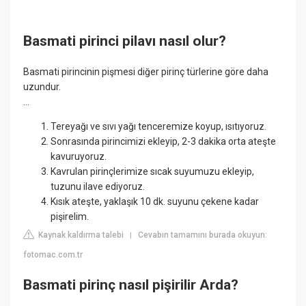
Basmati pirinci pilavı nasıl olur?
Basmati pirincinin pişmesi diğer pirinç türlerine göre daha
uzundur.
...
Tereyağı ve sıvı yağı tenceremize koyup, ısıtıyoruz.
Sonrasında pirincimizi ekleyip, 2-3 dakika orta ateşte
kavuruyoruz.
Kavrulan pirinçlerimize sıcak suyumuzu ekleyip,
tuzunu ilave ediyoruz.
Kısık ateşte, yaklaşık 10 dk. suyunu çekene kadar
pişirelim.
Kaynak kaldırma talebi
Cevabın tamamını burada okuyun:
|
fotomac.com.tr
Basmati pirinç nasıl pişirilir Arda?