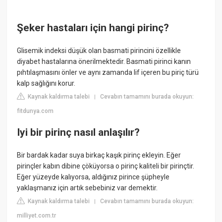
Şeker hastaları için hangi pirinç?
Glisemik indeksi düşük olan basmati pirincini özellikle
diyabet hastalarına önerilmektedir. Basmati pirinci kanın
pıhtılaşmasını önler ve aynı zamanda lif içeren bu piriç türü
kalp sağlığını korur.
Kaynak kaldırma talebi
Cevabın tamamını burada okuyun:
|
fitdunya.com
Iyi bir pirinç nasıl anlaşılır?
Bir bardak kadar suya birkaç kaşık pirinç ekleyin. Eğer
pirinçler kabın dibine çöküyorsa o pirinç kaliteli bir pirinçtir.
Eğer yüzeyde kalıyorsa, aldığınız pirince şüpheyle
yaklaşmanız için artık sebebiniz var demektir.
Kaynak kaldırma talebi
Cevabın tamamını burada okuyun:
|
milliyet.com.tr