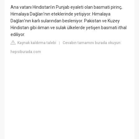
Ana vatanı Hindistan'ın Punjab eyaleti olan basmati pirinç,
Himalaya Dağları'nın eteklerinde yetişiyor. Himalaya
Dağları'nın karlı sularından besleniyor. Pakistan ve Kuzey
Hindistan gibi ılıman ve sulak ülkelerde yetişen basmati ithal
ediliyor.
Kaynak kaldırma talebi
Cevabın tamamını burada okuyun:
|
hepsiburada.com