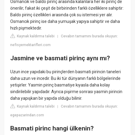
Osmancık ve baldo pirinç arasında kalanlara her iki pirinç de
önerilir; fakat iki çeşit de birbirinden farklı özelliklere sahiptir:
Baldo pirinç özellikleri arasında çok su istemesi yer alır.
Osmancık pirinç ise daha yumuşak yapıya sahiptir ve daha
hızlı pişmektedir.
Kaynak kaldırma talebi
Cevabın tamamını burada okuyun:
|
nefisyemektarifleri.com
Jasmine ve basmati pirinç aynı mı?
Uzun ince yapıdaki bu pirinçlerden basmati pirincin taneleri
daha uzun ve incedir. Bu iki tür dünyanın farklı bölgelerinde
yetişirler. Yasmin pirinç basmatiye kıyasla daha kolay
sindirilebilir yapıdadır. Ayrıca pişirme sonrası yasmin pirincin
daha yapışkan bir yapıda olduğu bilinir.
Kaynak kaldırma talebi
Cevabın tamamını burada okuyun:
|
egepazarindan.com
Basmati pirinc hangi ülkenin?