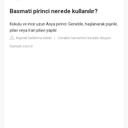
Basmati pirinci nerede kullanılır?
Kokulu ve ince uzun Asya pirinci. Genelde, haşlanarak pişirilir,
pilav veya İran pilavı yapılır.
Kaynak kaldırma talebi
Cevabın tamamını burada okuyun:
|
hurriyet.com.tr