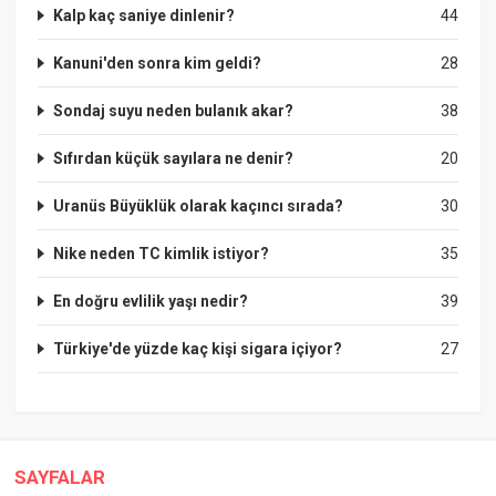
Kalp kaç saniye dinlenir?
44
Kanuni'den sonra kim geldi?
28
Sondaj suyu neden bulanık akar?
38
Sıfırdan küçük sayılara ne denir?
20
Uranüs Büyüklük olarak kaçıncı sırada?
30
Nike neden TC kimlik istiyor?
35
En doğru evlilik yaşı nedir?
39
Türkiye'de yüzde kaç kişi sigara içiyor?
27
SAYFALAR