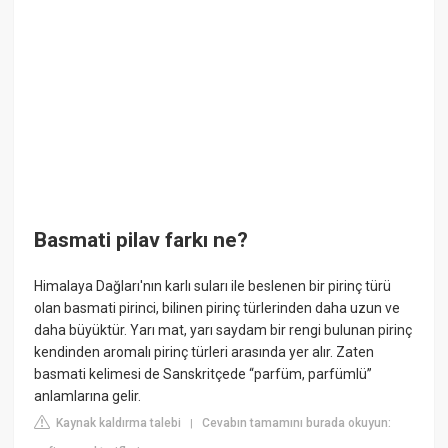
Basmati pilav farkı ne?
Himalaya Dağları'nın karlı suları ile beslenen bir pirinç türü
olan basmati pirinci, bilinen pirinç türlerinden daha uzun ve
daha büyüktür. Yarı mat, yarı saydam bir rengi bulunan pirinç
kendinden aromalı pirinç türleri arasında yer alır. Zaten
basmati kelimesi de Sanskritçede “parfüm, parfümlü”
anlamlarına gelir.
Kaynak kaldırma talebi
Cevabın tamamını burada okuyun:
|