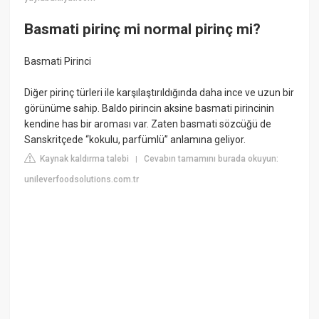
Basmati pirinç mi normal pirinç mi?
Basmati Pirinci
Diğer pirinç türleri ile karşılaştırıldığında daha ince ve uzun bir
görünüme sahip. Baldo pirincin aksine basmati pirincinin
kendine has bir aroması var. Zaten basmati sözcüğü de
Sanskritçede “kokulu, parfümlü” anlamına geliyor.
Kaynak kaldırma talebi
Cevabın tamamını burada okuyun:
|
unileverfoodsolutions.com.tr