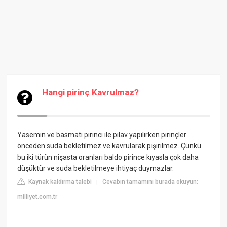
Hangi pirinç Kavrulmaz?
Yasemin ve basmati pirinci ile pilav yapılırken pirinçler
önceden suda bekletilmez ve kavrularak pişirilmez. Çünkü
bu iki türün nişasta oranları baldo pirince kıyasla çok daha
düşüktür ve suda bekletilmeye ihtiyaç duymazlar.
Kaynak kaldırma talebi
Cevabın tamamını burada okuyun:
|
milliyet.com.tr