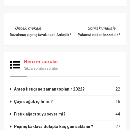
←
Önceki makale
Sonraki makale
→
Bozulmuş pişmiş tavuk nasıl Anlaşilir?
Palamut neden lezzetsiz?
Benzer sorular
Sıkça sorulan sorular
Antep fıstığı ne zaman toplanır 2022?
22
Çayı soğuk içilir mi?
16
Fıstık ağacı suyu sever mi?
44
Pişmiş baklava dolapta kaç gün saklanır?
27