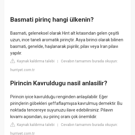
Basmati pirinç hangi ülkenin?
Basmati, geleneksel olarak Hint alt kıtasından gelen çeşitli
uzun, ince taneli aromatik pirinçtir. Asya birinci olarak bilinen
basmati, genelde, haşlanarak pişirilir, pilav veya İran pilavı
yapılır.
Kaynak kaldırma talebi
Cevabın tamamını burada okuyun:
|
hurriyet.com.tr
Pirincin Kavruldugu nasil anlasilir?
Pirincin iyice kavrulduğu renginden anlaşılabilir. Eğer
pirinçlerin göbekleri şeffaflaşmışsa kavrulmuş demektir. Bu
noktada tencereye suyunuzu ilave edebilirsiniz. Pilavın
kıvamı açısından, su-pirinç oranı çok önemlidir.
Kaynak kaldırma talebi
Cevabın tamamını burada okuyun:
|
hurriyet.com.tr