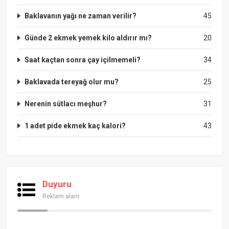
Baklavanın yağı ne zaman verilir?
45
Günde 2 ekmek yemek kilo aldırır mı?
20
Saat kaçtan sonra çay içilmemeli?
34
Baklavada tereyağ olur mu?
25
Nerenin sütlacı meşhur?
31
1 adet pide ekmek kaç kalori?
43
Duyuru
Reklam alanı