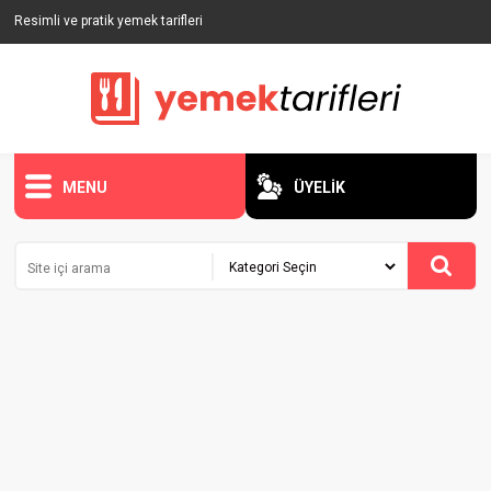
Resimli ve pratik yemek tarifleri
MENU
ÜYELİK