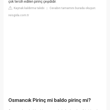
çok tercih edilen pirinç çeşididir.
Kaynak kaldırma talebi
Cevabın tamamını burada okuyun:
|
reisgida.com.tr
Osmancık Pirinç mi baldo pirinç mi?