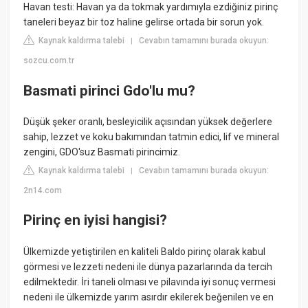
Havan testi: Havan ya da tokmak yardımıyla ezdiğiniz pirinç
taneleri beyaz bir toz haline gelirse ortada bir sorun yok.
Kaynak kaldırma talebi
Cevabın tamamını burada okuyun:
|
sozcu.com.tr
Basmati pirinci Gdo'lu mu?
Düşük şeker oranlı, besleyicilik açısından yüksek değerlere
sahip, lezzet ve koku bakımından tatmin edici, lif ve mineral
zengini, GDO'suz Basmati pirincimiz.
Kaynak kaldırma talebi
Cevabın tamamını burada okuyun:
|
2n14.com
Pirinç en iyisi hangisi?
Ülkemizde yetiştirilen en kaliteli Baldo pirinç olarak kabul
görmesi ve lezzeti nedeni ile dünya pazarlarında da tercih
edilmektedir. İri taneli olması ve pilavında iyi sonuç vermesi
nedeni ile ülkemizde yarım asırdır ekilerek beğenilen ve en