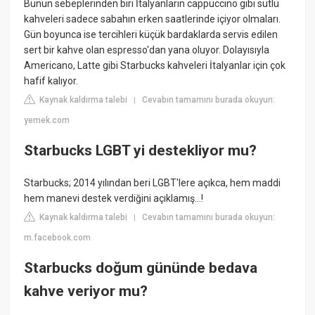
Bunun sebeplerinden biri İtalyanların cappuccino gibi sütlü
kahveleri sadece sabahın erken saatlerinde içiyor olmaları.
Gün boyunca ise tercihleri küçük bardaklarda servis edilen
sert bir kahve olan espresso'dan yana oluyor. Dolayısıyla
Americano, Latte gibi Starbucks kahveleri İtalyanlar için çok
hafif kalıyor.
Kaynak kaldırma talebi
Cevabın tamamını burada okuyun:
|
yemek.com
Starbucks LGBT yi destekliyor mu?
Starbucks; 2014 yılından beri LGBT'lere açıkca, hem maddi
hem manevi destek verdiğini açıklamış...!
Kaynak kaldırma talebi
Cevabın tamamını burada okuyun:
|
m.facebook.com
Starbucks doğum gününde bedava
kahve veriyor mu?