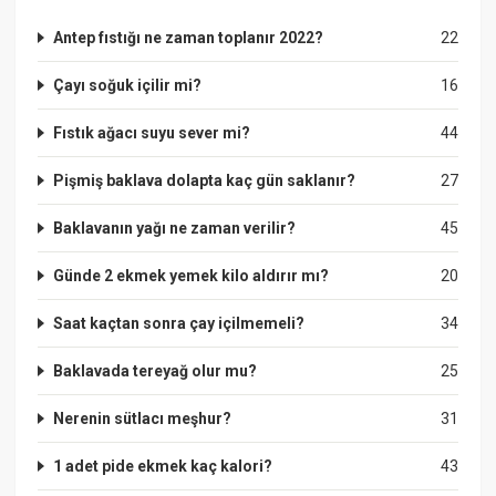
Antep fıstığı ne zaman toplanır 2022?
22
Çayı soğuk içilir mi?
16
Fıstık ağacı suyu sever mi?
44
Pişmiş baklava dolapta kaç gün saklanır?
27
Baklavanın yağı ne zaman verilir?
45
Günde 2 ekmek yemek kilo aldırır mı?
20
Saat kaçtan sonra çay içilmemeli?
34
Baklavada tereyağ olur mu?
25
Nerenin sütlacı meşhur?
31
1 adet pide ekmek kaç kalori?
43