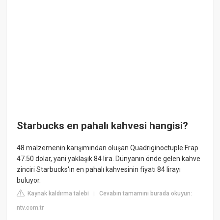
Starbucks en pahalı kahvesi hangisi?
48 malzemenin karışımından oluşan Quadriginoctuple Frap
47.50 dolar, yani yaklaşık 84 lira. Dünyanın önde gelen kahve
zinciri Starbucks'ın en pahalı kahvesinin fiyatı 84 lirayı
buluyor.
Kaynak kaldırma talebi
Cevabın tamamını burada okuyun:
|
ntv.com.tr