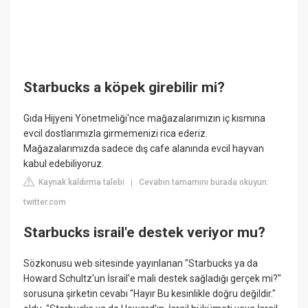
Starbucks a köpek girebilir mi?
Gıda Hijyeni Yönetmeliği'nce mağazalarımızın iç kısmına
evcil dostlarımızla girmemenizi rica ederiz.
Mağazalarımızda sadece dış cafe alanında evcil hayvan
kabul edebiliyoruz.
Kaynak kaldırma talebi
Cevabın tamamını burada okuyun:
|
twitter.com
Starbucks israil'e destek veriyor mu?
Sözkonusu web sitesinde yayınlanan "Starbucks ya da
Howard Schultz'un İsrail'e mali destek sağladığı gerçek mi?"
sorusuna şirketin cevabı "Hayır Bu kesinlikle doğru değildir."