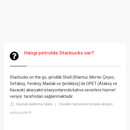
Hangi petrolde Starbucks var?
Starbucks on the go, şimdilik Shell (Ihlamur, Merter Çırpıcı,
Sefaköy, Yeniköy, Maslak ve Şenlikköy) ile OPET (Ataköy ve
Kavacık) akaryakıt istasyonlarında kahve severlere hizmet
veriyor. tarafından sağlanmaktadır.
Kaynak kaldırma talebi
Cevabın tamamını burada okuyun:
|
sozcu.com.tr