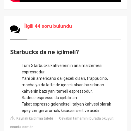
İlgili 44 soru bulundu
Starbucks da ne içilmeli?
Tüm Starbucks kahvelerinin ana malzemesi
espressodur.
Yani bir americano da içecek olsan, frappucino,
mocha ya da latte de içecek olsan hazırlanan
kahvenin bazı yani temeli espressodur.
Sadece espresso da içebilirsin.
Fakat espresso geleneksel İtalyan kahvesi olarak
epey zengin aromalı; kısacası sert ve acıdır.
Kaynak kaldırma talebi
Cevabın tamamını burada okuyun:
|
ecanta.com.tr