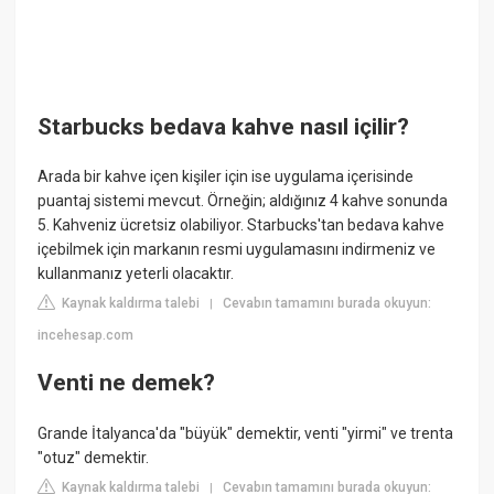
Starbucks bedava kahve nasıl içilir?
Arada bir kahve içen kişiler için ise uygulama içerisinde
puantaj sistemi mevcut. Örneğin; aldığınız 4 kahve sonunda
5. Kahveniz ücretsiz olabiliyor. Starbucks'tan bedava kahve
içebilmek için markanın resmi uygulamasını indirmeniz ve
kullanmanız yeterli olacaktır.
Kaynak kaldırma talebi
Cevabın tamamını burada okuyun:
|
incehesap.com
Venti ne demek?
Grande İtalyanca'da "büyük" demektir, venti "yirmi" ve trenta
"otuz" demektir.
Kaynak kaldırma talebi
Cevabın tamamını burada okuyun:
|