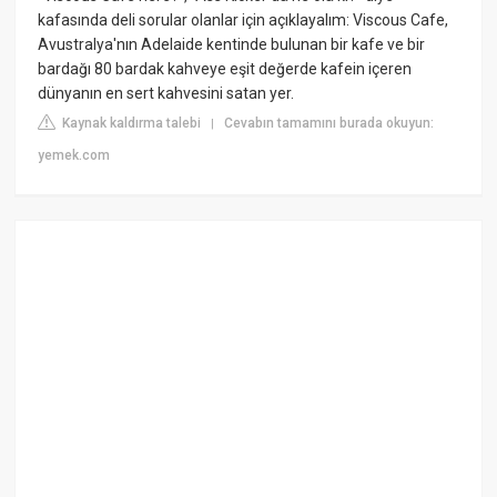
kafasında deli sorular olanlar için açıklayalım: Viscous Cafe,
Avustralya'nın Adelaide kentinde bulunan bir kafe ve bir
bardağı 80 bardak kahveye eşit değerde kafein içeren
dünyanın en sert kahvesini satan yer.
Kaynak kaldırma talebi
Cevabın tamamını burada okuyun:
|
yemek.com