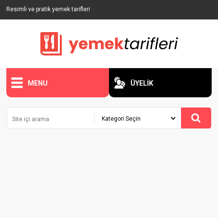
Resimli ve pratik yemek tarifleri
MENU
ÜYELİK