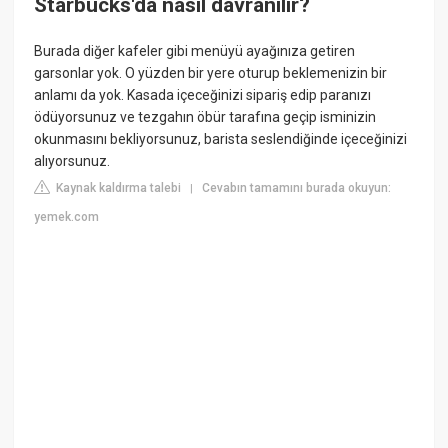
Starbucks'da nasıl davranılır?
Burada diğer kafeler gibi menüyü ayağınıza getiren
garsonlar yok. O yüzden bir yere oturup beklemenizin bir
anlamı da yok. Kasada içeceğinizi sipariş edip paranızı
ödüyorsunuz ve tezgahın öbür tarafına geçip isminizin
okunmasını bekliyorsunuz, barista seslendiğinde içeceğinizi
alıyorsunuz.
Kaynak kaldırma talebi
Cevabın tamamını burada okuyun:
|
yemek.com