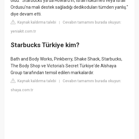
oldu. "Starbucks ya da Howard'ın, İsrail hükümeti veya İsrail
Ordusu'na mali destek sağladığı dedikoduları tümden yanlış."
diye devam etti.
Kaynak kaldırma talebi
Cevabın tamamını burada okuyun:
|
yeniakit.com.tr
Starbucks Türkiye kim?
Bath and Body Works, Pinkberry, Shake Shack, Starbucks,
The Body Shop ve Victoria's Secret Türkiye'de Alshaya
Group tarafından temsil edilen markalardır.
Kaynak kaldırma talebi
Cevabın tamamını burada okuyun:
|
shaya.com.tr