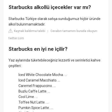
Starbucks alkollü içecekler var mı?
Starbucks Türkiye olarak satışa sunduğumuz hiçbir üründe
alkol bulunmamaktadır.
Kaynak kaldırma talebi
Cevabın tamamını burada okuyun:
|
twitter.com
Starbucks en iyi ne içilir?
Yaz aylarında tüketebileceğiniz lezzetli ve serinletici kahve
çeşitleri :
Iced White Chocolate Mocha. ...
Iced Caramel Macchiato. ...
Caremel Frappuccino. ...
Buzlu Caffe Latte. ...
Cool Lime. ...
Toffee Nut Latte. ...
Pumkin Spice Latte. ...