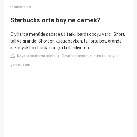
toptalent.co
Starbucks orta boy ne demek?
O yıllarda menüde sadece üç farklı bardak boyu vardı: Short,
tall ve grande. Short en küçük boyken; tall orta boy, grande
ise büyük boy bardaklar için kullanılıyordu.
Kaynak kaldırma talebi
Cevabın tamamını burada okuyun:
|
yemek.com