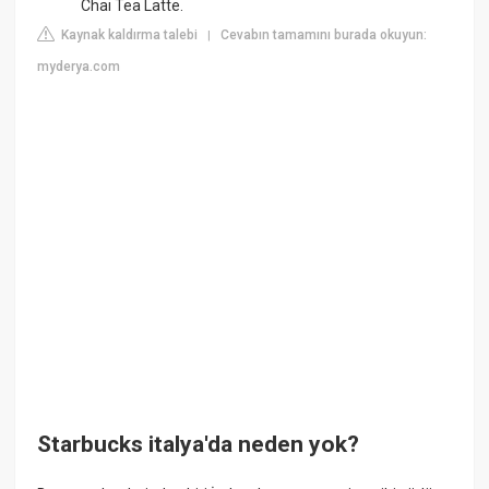
Chai Tea Latte.
Kaynak kaldırma talebi
Cevabın tamamını burada okuyun:
|
myderya.com
Starbucks italya'da neden yok?