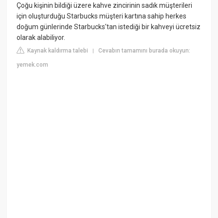
Çoğu kişinin bildiği üzere kahve zincirinin sadık müşterileri
için oluşturduğu Starbucks müşteri kartına sahip herkes
doğum günlerinde Starbucks'tan istediği bir kahveyi ücretsiz
olarak alabiliyor.
Kaynak kaldırma talebi
Cevabın tamamını burada okuyun:
|
yemek.com