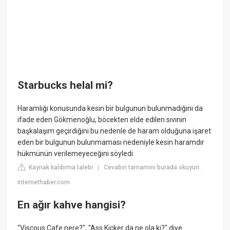
Starbucks helal mi?
Haramlığı konusunda kesin bir bulgunun bulunmadığını da
ifade eden Gökmenoğlu, böcekten elde edilen sıvının
başkalaşım geçirdiğini bu nedenle de haram olduğuna işaret
eden bir bulgunun bulunmaması nedeniyle kesin haramdır
hükmünün verilemeyeceğini söyledi.
Kaynak kaldırma talebi
Cevabın tamamını burada okuyun:
|
internethaber.com
En ağır kahve hangisi?
"Viscous Cafe nere?", "Ass Kicker da ne ola ki?" diye