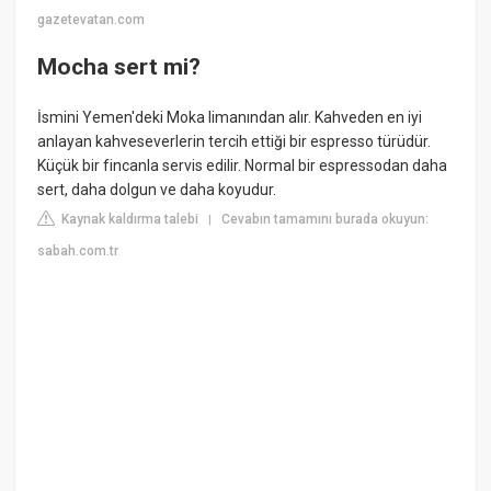
gazetevatan.com
Mocha sert mi?
İsmini Yemen'deki Moka limanından alır. Kahveden en iyi
anlayan kahveseverlerin tercih ettiği bir espresso türüdür.
Küçük bir fincanla servis edilir. Normal bir espressodan daha
sert, daha dolgun ve daha koyudur.
Kaynak kaldırma talebi
Cevabın tamamını burada okuyun:
|
sabah.com.tr