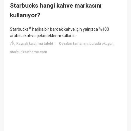
Starbucks hangi kahve markasını
kullanıyor?
®
Starbucks
harika bir bardak kahve için yalnızca %100
arabica kahve çekirdeklerini kullanır.
Kaynak kaldırma talebi
Cevabın tamamını burada okuyun:
|
starbucksathome.com