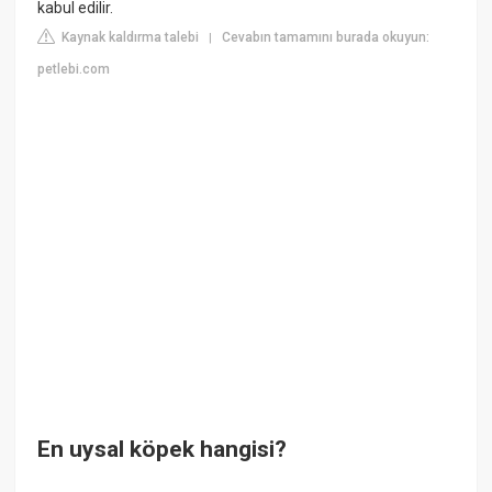
kabul edilir.
Kaynak kaldırma talebi
Cevabın tamamını burada okuyun:
|
petlebi.com
En uysal köpek hangisi?