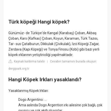
Türk köpeği Hangi köpek?
Günümüz- de Türkiye'de Kangal (Karabaş) Çoban, Akbaş
Çoban, Kars (Kafkas) Çoban, Koyun, Karaman, Türk Tazısı,
Tar- sus Çatalburun, Dikkulak (Çivikulak), İzci Köpeği Zağar,
Zerdava (Kapı Köpeği) ve Tonya Finosu (Kobi) gibi bazı yerli
köpek ırklarının yetiştiriciliği yapılmaktadır.
Kaynak kaldırma talebi
Cevabın tamamını burada okuyun:
|
dergipark.org.tr
Hangi Köpek Irkları yasaklandı?
Yasaklanmış Köpek Irkları
Dogo Argentino: ...
Ama aslında Dogo Argention ırkı ailesine çok bağlı, çok
oyuncu ve çok akıllı oluyorlar. ...