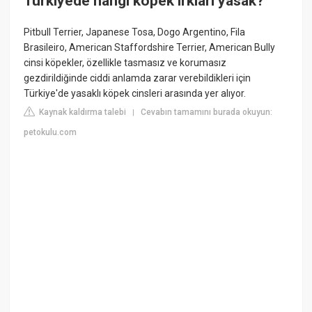
Türkiyede hangi köpek ırkları yasak?
Pitbull Terrier, Japanese Tosa, Dogo Argentino, Fila
Brasileiro, American Staffordshire Terrier, American Bully
cinsi köpekler, özellikle tasmasız ve korumasız
gezdirildiğinde ciddi anlamda zarar verebildikleri için
Türkiye'de yasaklı köpek cinsleri arasında yer alıyor.
Kaynak kaldırma talebi
Cevabın tamamını burada okuyun:
|
petokulu.com