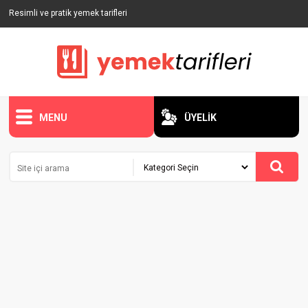
Resimli ve pratik yemek tarifleri
MENU
ÜYELİK