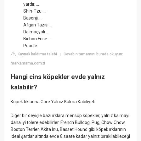
vardır. ...
Shih-Tzu. ...
Basenji. ...
Afgan Tazısı ...
Dalmaçyalı ...
Bichon Frise. ...
Poodle.
Kaynak kaldırma talebi
Cevabın tamamını burada okuyun:
|
markamama.com.tr
Hangi cins köpekler evde yalnız
kalabilir?
Köpek Irklarına Göre Yalnız Kalma Kabiliyeti
Diğer bir deyişle bazı ırklara mensup köpekler, yalnız kalmayı
daha iyi tolere edebilirler. French Bulldog, Pug, Chow Chow,
Boston Terrier, Akita Inu, Basset Hound gibi köpek ırklarının
ideal şartlar altında evde 8 saate kadar yalnız bırakılabileceği