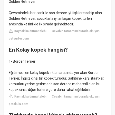
Golden Retriever
Çevresindeki her canlı ile son derece iyi ilişkilere sahip olan
Golden Retriever, çocuklarla iyi anlaşan köpek türleri
arasında kesinlikle ilk sırada gelmektedir.
Kaynak kaldırma talebi
Cevabın tamamını burada okuyun:
|
petsurfer.com
En Kolay köpek hangisi?
1- Border Terrier
Eğitilmesi en kolay köpek ırkları arasında yer alan Border
Terrier, İngiliz cinsi bir köpek türüdür. Sahibine karşı itaatkar,
komutları yerine getirmede son derece maharetli olan bu
köpek cinsi, diğer türlere göre daha rahat eğitilebilir.
Kaynak kaldırma talebi
Cevabın tamamını burada okuyun:
|
petokulu.com