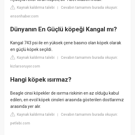
Kaynak kaldırma talebi
Cevabın tamamını burada okuyun:
|
ensonhaber.com
Dünyanın En Güçlü köpeği Kangal mı?
Kangal 743 psi ile en yüksek çene basıncı olan köpek olarak
en güçlü köpek seçildi..
Kaynak kaldırma talebi
Cevabın tamamını burada okuyun:
|
kizlarsoruyor.com
Hangi köpek ısırmaz?
Beagle cinsi köpekler de ısırma riskinin en az olduğu kabul
edilen, en evcil köpek cinsleri arasında gösterilen dostlarımız
arasında yer alır.
Kaynak kaldırma talebi
Cevabın tamamını burada okuyun:
|
petlebi.com