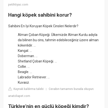
petihtiyac.com
Hangi köpek sahibini korur?
Sahibini En İyi Koruyan Köpek Cinsleri Nelerdir?
Alman Çoban Köpeği. Ülkemizde Alman Kurdu adıyla
da bilinen bu cins, tahmin edebileceğiniz üzere alman
kökenlidir. ...
Kangal. ...
Doberman. ...
Shetland Çoban Köpeği. ...
Collie. ...
Beagle. ...
Labrador Retriever. ...
Kuvasz.
Kaynak kaldırma talebi
Cevabın tamamını burada okuyun:
|
anatoliapet.com
Türkiye'nin en güçlü köpeği kimdir?