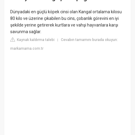
Dünyadaki en güçlü köpek cinsi olan Kangal ortalama kilosu
80 kilo ve üzerine çıkabilen bu cins, çobanlık görevini en iyi
şekilde yerine getirerek kurtlara ve vahşi hayvanlara karşı
savunma sağlar.
Kaynak kaldırma talebi
Cevabın tamamını burada okuyun:
|
markamama.com.tr