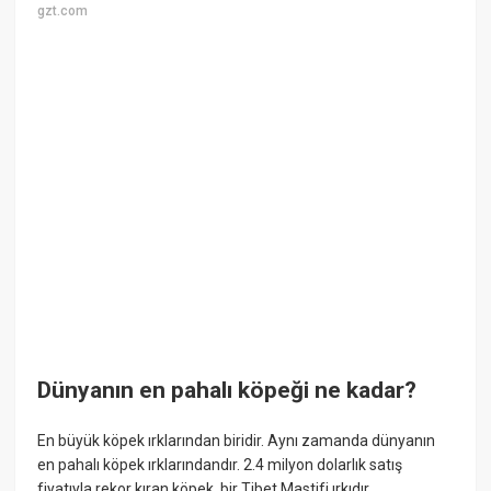
gzt.com
Dünyanın en pahalı köpeği ne kadar?
En büyük köpek ırklarından biridir. Aynı zamanda dünyanın
en pahalı köpek ırklarındandır. 2.4 milyon dolarlık satış
fiyatıyla rekor kıran köpek, bir Tibet Mastifi ırkıdır.