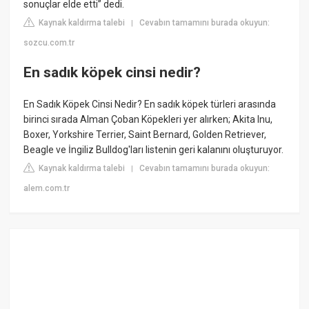
sonuçlar elde etti” dedi.
Kaynak kaldırma talebi
Cevabın tamamını burada okuyun:
|
sozcu.com.tr
En sadık köpek cinsi nedir?
En Sadık Köpek Cinsi Nedir? En sadık köpek türleri arasında
birinci sırada Alman Çoban Köpekleri yer alırken; Akita Inu,
Boxer, Yorkshire Terrier, Saint Bernard, Golden Retriever,
Beagle ve İngiliz Bulldog'ları listenin geri kalanını oluşturuyor.
Kaynak kaldırma talebi
Cevabın tamamını burada okuyun:
|
alem.com.tr