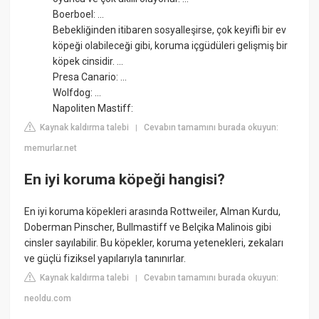
Boerboel: ...
Bebekliğinden itibaren sosyalleşirse, çok keyifli bir ev
köpeği olabileceği gibi, koruma içgüdüleri gelişmiş bir
köpek cinsidir. ...
Presa Canario: ...
Wolfdog: ...
Napoliten Mastiff:
Kaynak kaldırma talebi
Cevabın tamamını burada okuyun:
|
memurlar.net
En iyi koruma köpeği hangisi?
En iyi koruma köpekleri arasında Rottweiler, Alman Kurdu,
Doberman Pinscher, Bullmastiff ve Belçika Malinois gibi
cinsler sayılabilir. Bu köpekler, koruma yetenekleri, zekaları
ve güçlü fiziksel yapılarıyla tanınırlar.
Kaynak kaldırma talebi
Cevabın tamamını burada okuyun:
|
neoldu.com