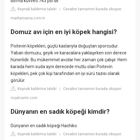
ısırma kuvveti 743 psi'dir.
Kaynak kaldırma talebi
Cevabın tamamını burada okuyun:
|
markamama.com.tr
Domuz avı için en iyi köpek hangisi?
Poitevin köpekleri, güçlü kaslarıyla doğuştan sporcudur.
Yaban domuzu, geyik ve karacalara yaklaşırken son derece
hünerlidir. Bu mükemmel avcılar her zaman çok çalışır. Hem
karada hem suda aynı derecede mutlu olan Poitevin
köpekleri, pek çok kişi tarafından en iyi sürü tazısı olarak
görülür.
Kaynak kaldırma talebi
Cevabın tamamını burada okuyun:
|
royalcanin.com
Dünyanın en sadık köpeği kimdir?
Dünyanın en sadık köpeği Hachiko.
Kaynak kaldırma talebi
Cevabın tamamını burada okuyun:
|