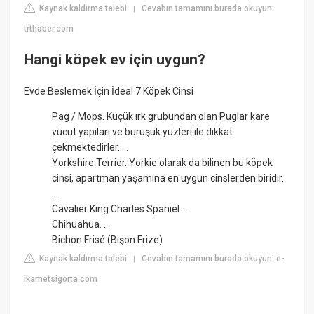
Kaynak kaldırma talebi
Cevabın tamamını burada okuyun:
|
trthaber.com
Hangi köpek ev için uygun?
Evde Beslemek İçin İdeal 7 Köpek Cinsi
Pag / Mops. Küçük ırk grubundan olan Puglar kare
vücut yapıları ve buruşuk yüzleri ile dikkat
çekmektedirler. ...
Yorkshire Terrier. Yorkie olarak da bilinen bu köpek
cinsi, apartman yaşamına en uygun cinslerden biridir.
...
Cavalier King Charles Spaniel. ...
Chihuahua. ...
Bichon Frisé (Bişon Frize)
Kaynak kaldırma talebi
Cevabın tamamını burada okuyun: e-
|
ikametsigorta.com