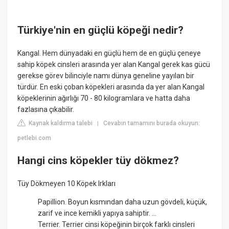
Türkiye'nin en güçlü köpeği nedir?
Kangal. Hem dünyadaki en güçlü hem de en güçlü çeneye
sahip köpek cinsleri arasında yer alan Kangal gerek kas gücü
gerekse görev bilinciyle namı dünya geneline yayılan bir
türdür. En eski çoban köpekleri arasında da yer alan Kangal
köpeklerinin ağırlığı 70 - 80 kilogramlara ve hatta daha
fazlasına çıkabilir.
Kaynak kaldırma talebi
Cevabın tamamını burada okuyun:
|
petlebi.com
Hangi cins köpekler tüy dökmez?
Tüy Dökmeyen 10 Köpek Irkları
Papillion. Boyun kısmından daha uzun gövdeli, küçük,
zarif ve ince kemikli yapıya sahiptir. ...
Terrier. Terrier cinsi köpeğinin birçok farklı cinsleri