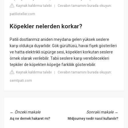
Kaynak kaldırma talebi
Cevabın tamamını burada okuyun:
|
patilioteller.com
Köpekler nelerden korkar?
Patili dostlarımız aniden meydana gelen yüksek seslere
karşı oldukça duyarlıdır. Gök gürültüsü, havai fişek gösterileri
ve hatta elektrikli süpürge sesi, köpekleri korkutan seslere
örnek olarak verilebilir. Tabii seslere karşı verebilecekleri
tepkiler de köpekten köpeğe farklılık gösterebilir.
Kaynak kaldırma talebi
Cevabın tamamını burada okuyun:
|
semtpati.com
←
Önceki makale
Sonraki makale
→
Aq ne demek hakaret mi?
Midjourney nedir nasıl kullanılır?