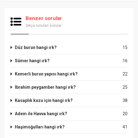
Benzer sorular
Sıkça sorulan sorular
Düz burun hangi ırk?
15
Sümer hangi ırk?
16
Kemerli burun yapısı hangi ırk?
22
İbrahim peygamber hangi ırk?
25
Kasaplık kuzu için hangi ırk?
38
Adem ile Havva hangi ırk?
20
Haşimoğulları hangi ırk?
41