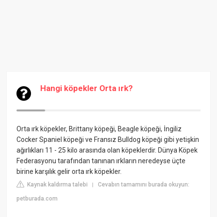
Hangi köpekler Orta ırk?
Orta ırk köpekler, Brittany köpeği, Beagle köpeği, İngiliz
Cocker Spaniel köpeği ve Fransız Bulldog köpeği gibi yetişkin
ağırlıkları 11 - 25 kilo arasında olan köpeklerdir.
Dünya Köpek
Federasyon
u tarafından tanınan ırkların neredeyse üçte
birine karşılık gelir orta ırk köpekler.
Kaynak kaldırma talebi
Cevabın tamamını burada okuyun:
|
petburada.com