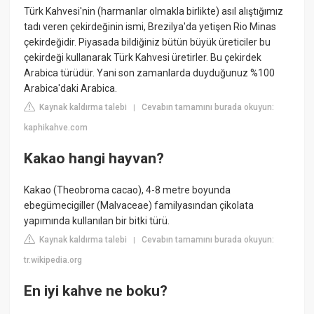
Türk Kahvesi'nin (harmanlar olmakla birlikte) asıl alıştığımız
tadı veren çekirdeğinin ismi, Brezilya'da yetişen Rio Minas
çekirdeğidir. Piyasada bildiğiniz bütün büyük üreticiler bu
çekirdeği kullanarak Türk Kahvesi üretirler. Bu çekirdek
Arabica türüdür. Yani son zamanlarda duyduğunuz %100
Arabica'daki Arabica.
Kaynak kaldırma talebi
Cevabın tamamını burada okuyun:
|
kaphikahve.com
Kakao hangi hayvan?
Kakao (Theobroma cacao), 4-8 metre boyunda
ebegümecigiller (Malvaceae) familyasından çikolata
yapımında kullanılan bir bitki türü.
Kaynak kaldırma talebi
Cevabın tamamını burada okuyun:
|
tr.wikipedia.org
En iyi kahve ne boku?