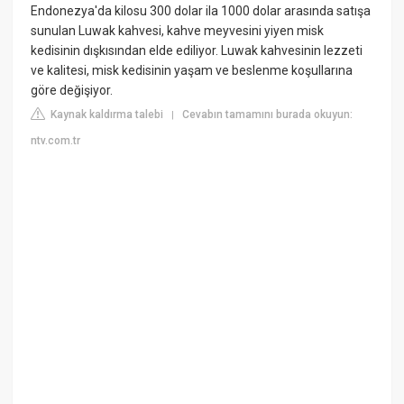
Endonezya'da kilosu 300 dolar ila 1000 dolar arasında satışa
sunulan Luwak kahvesi, kahve meyvesini yiyen misk
kedisinin dışkısından elde ediliyor. Luwak kahvesinin lezzeti
ve kalitesi, misk kedisinin yaşam ve beslenme koşullarına
göre değişiyor.
Kaynak kaldırma talebi
Cevabın tamamını burada okuyun:
|
ntv.com.tr