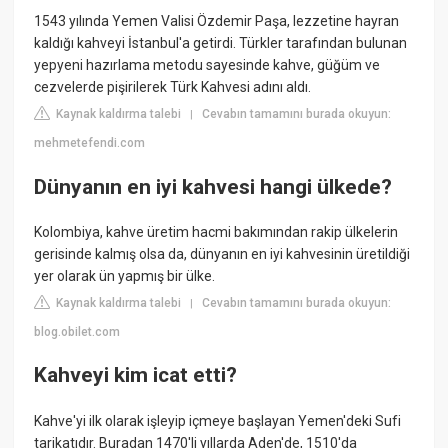
1543 yılında Yemen Valisi Özdemir Paşa, lezzetine hayran
kaldığı kahveyi İstanbul'a getirdi. Türkler tarafından bulunan
yepyeni hazırlama metodu sayesinde kahve, güğüm ve
cezvelerde pişirilerek Türk Kahvesi adını aldı.
Kaynak kaldırma talebi
Cevabın tamamını burada okuyun:
|
mehmetefendi.com
Dünyanın en iyi kahvesi hangi ülkede?
Kolombiya, kahve üretim hacmi bakımından rakip ülkelerin
gerisinde kalmış olsa da, dünyanın en iyi kahvesinin üretildiği
yer olarak ün yapmış bir ülke.
Kaynak kaldırma talebi
Cevabın tamamını burada okuyun:
|
blog.obilet.com
Kahveyi kim icat etti?
Kahve'yi ilk olarak işleyip içmeye başlayan Yemen'deki Sufi
tarikatıdır. Buradan 1470'li yıllarda Aden'de, 1510'da