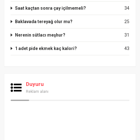
Saat kaçtan sonra çay içilmemeli?
34
Baklavada tereyağ olur mu?
25
Nerenin sütlacı meşhur?
31
1 adet pide ekmek kaç kalori?
43
Duyuru
Reklam alanı