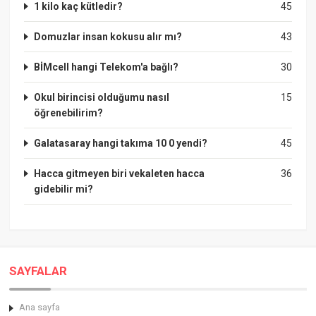
1 kilo kaç kütledir?
45
Domuzlar insan kokusu alır mı?
43
BİMcell hangi Telekom'a bağlı?
30
Okul birincisi olduğumu nasıl
15
öğrenebilirim?
Galatasaray hangi takıma 10 0 yendi?
45
Hacca gitmeyen biri vekaleten hacca
36
gidebilir mi?
SAYFALAR
Ana sayfa