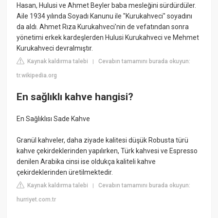
Hasan, Hulusi ve Ahmet Beyler baba mesleğini sürdürdüler.
Aile 1934 yılında Soyadı Kanunu ile "Kurukahveci" soyadını
da aldı. Ahmet Rıza Kurukahveci'nin de vefatından sonra
yönetimi erkek kardeşlerden Hulusi Kurukahveci ve Mehmet
Kurukahveci devralmıştır.
Kaynak kaldırma talebi
Cevabın tamamını burada okuyun:
|
tr.wikipedia.org
En sağlıklı kahve hangisi?
En Sağlıklısı Sade Kahve
Granül kahveler, daha ziyade kalitesi düşük Robusta türü
kahve çekirdeklerinden yapılırken, Türk kahvesi ve Espresso
denilen Arabika cinsi ise oldukça kaliteli kahve
çekirdeklerinden üretilmektedir.
Kaynak kaldırma talebi
Cevabın tamamını burada okuyun:
|
hurriyet.com.tr