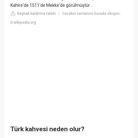
Kahire'de 1511'de Mekke'de görülmüştür .
Kaynak kaldırma talebi
Cevabın tamamını burada okuyun:
|
tr.wikipedia.org
Türk kahvesi neden olur?