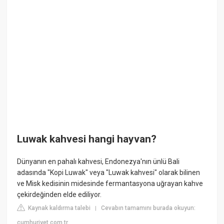
Luwak kahvesi hangi hayvan?
Dünyanın en pahalı kahvesi, Endonezya'nın ünlü Bali
adasında "Kopi Luwak" veya "Luwak kahvesi" olarak bilinen
ve Misk kedisinin midesinde fermantasyona uğrayan kahve
çekirdeğinden elde ediliyor.
Kaynak kaldırma talebi
Cevabın tamamını burada okuyun:
|
cumhuriyet.com.tr