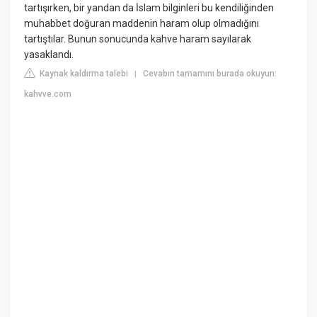
tartışırken, bir yandan da İslam bilginleri bu kendiliğinden
muhabbet doğuran maddenin haram olup olmadığını
tartıştılar. Bunun sonucunda kahve haram sayılarak
yasaklandı.
Kaynak kaldırma talebi
Cevabın tamamını burada okuyun:
|
kahvve.com