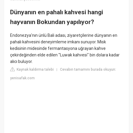
Dünyanın en pahalı kahvesi hangi
hayvanın Bokundan yapılıyor?
Endonezya'nın ünlü Bali adası, ziyaretçilerine dünyanın en
pahalı kahvesini deneyimleme imkanı sunuyor. Misk
kedisinin midesinde fermantasyona uğrayan kahve
çekirdeğinden elde edilen "Luwak kahvesi" bin dolara kadar
alıcı buluyor.
Kaynak kaldırma talebi
Cevabın tamamını burada okuyun:
|
yenisafak.com