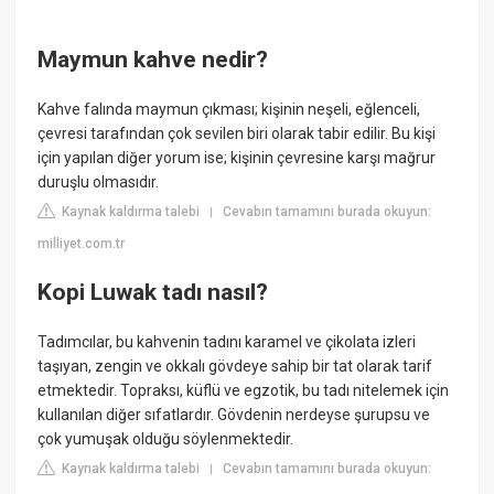
Maymun kahve nedir?
Kahve falında maymun çıkması; kişinin neşeli, eğlenceli,
çevresi tarafından çok sevilen biri olarak tabir edilir. Bu kişi
için yapılan diğer yorum ise; kişinin çevresine karşı mağrur
duruşlu olmasıdır.
Kaynak kaldırma talebi
Cevabın tamamını burada okuyun:
|
milliyet.com.tr
Kopi Luwak tadı nasıl?
Tadımcılar, bu kahvenin tadını karamel ve çikolata izleri
taşıyan, zengin ve okkalı gövdeye sahip bir tat olarak tarif
etmektedir. Topraksı, küflü ve egzotik, bu tadı nitelemek için
kullanılan diğer sıfatlardır. Gövdenin nerdeyse şurupsu ve
çok yumuşak olduğu söylenmektedir.
Kaynak kaldırma talebi
Cevabın tamamını burada okuyun:
|