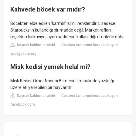
Kahvede böcek var mıdır?
Böcekten elde edilen 'karmin' isimli renklendirici sadece
Starbucks'ın kullandığı bir madde değil. Market rafları
reçelden bisküviye, aynı maddenin kullanıldığı ürünlerle dolu.
Kaynak kaldırma talebi
Cevabın tamamını burada okuyun:
|
yesilgazete.org
Misk kedisi yemek helal mi?
Misk Kedisi: Ömer Nasuhi Bilmenin İlmihalınde yazıldığı
üzere eti yenebilen bir hayvandır.
Kaynak kaldırma talebi
Cevabın tamamını burada okuyun:
|
facebook.com