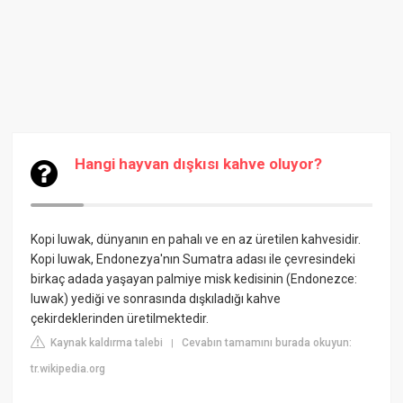
Hangi hayvan dışkısı kahve oluyor?
Kopi luwak, dünyanın en pahalı ve en az üretilen kahvesidir.
Kopi luwak, Endonezya'nın Sumatra adası ile çevresindeki
birkaç adada yaşayan palmiye misk kedisinin (Endonezce:
luwak) yediği ve sonrasında dışkıladığı kahve
çekirdeklerinden üretilmektedir.
Kaynak kaldırma talebi
Cevabın tamamını burada okuyun:
|
tr.wikipedia.org