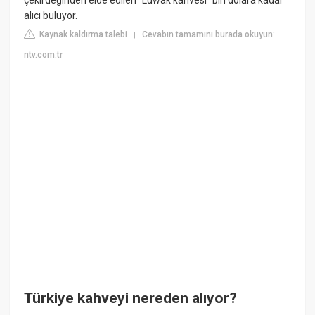
alıcı buluyor.
Kaynak kaldırma talebi
Cevabın tamamını burada okuyun:
|
ntv.com.tr
Türkiye kahveyi nereden alıyor?