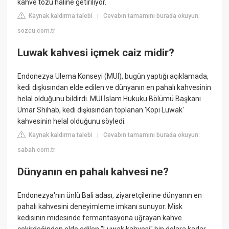
kahve tozu haline getiriliyor.
Kaynak kaldırma talebi
Cevabın tamamını burada okuyun:
|
sozcu.com.tr
Luwak kahvesi içmek caiz midir?
Endonezya Ulema Konseyi (MUI), bugün yaptığı açıklamada,
kedi dışkısından elde edilen ve dünyanın en pahalı kahvesinin
helal olduğunu bildirdi. MUI İslam Hukuku Bölümü Başkanı
Umar Shihab, kedi dışkısından toplanan 'Kopi Luwak'
kahvesinin helal olduğunu söyledi.
Kaynak kaldırma talebi
Cevabın tamamını burada okuyun:
|
sabah.com.tr
Dünyanın en pahalı kahvesi ne?
Endonezya'nın ünlü Bali adası, ziyaretçilerine dünyanın en
pahalı kahvesini deneyimleme imkanı sunuyor. Misk
kedisinin midesinde fermantasyona uğrayan kahve
çekirdeğinden elde edilen "Luwak kahvesi" bin dolara kadar