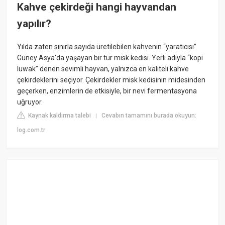
Kahve çekirdeği hangi hayvandan
yapılır?
Yılda zaten sınırla sayıda üretilebilen kahvenin “yaratıcısı”
Güney Asya'da yaşayan bir tür misk kedisi. Yerli adıyla “kopi
luwak” denen sevimli hayvan, yalnızca en kaliteli kahve
çekirdeklerini seçiyor. Çekirdekler misk kedisinin midesinden
geçerken, enzimlerin de etkisiyle, bir nevi fermentasyona
uğruyor.
Kaynak kaldırma talebi
Cevabın tamamını burada okuyun:
|
log.com.tr