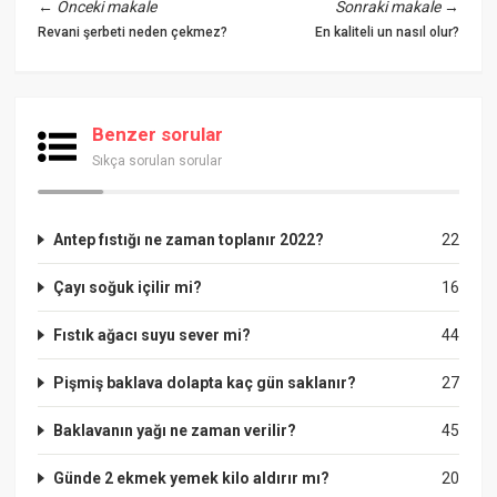
←
Önceki makale
Sonraki makale
→
Revani şerbeti neden çekmez?
En kaliteli un nasıl olur?
Benzer sorular
Sıkça sorulan sorular
Antep fıstığı ne zaman toplanır 2022?
22
Çayı soğuk içilir mi?
16
Fıstık ağacı suyu sever mi?
44
Pişmiş baklava dolapta kaç gün saklanır?
27
Baklavanın yağı ne zaman verilir?
45
Günde 2 ekmek yemek kilo aldırır mı?
20