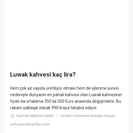
Luwak kahvesi kaç lira?
Hem çok az sayıda üretiliyor olması hem de işlenme süreci
nedeniyle dünyanın en pahalı kahvesi olan Luwak kahvesinin
fiyatı da ortalama 350 ila 500 Euro arasında değişmekte. Bu
rakam yaklaşık olarak 990 liraya tekabül ediyor.
Kaynak kaldırma talebi
Cevabın tamamını burada okuyun:
|
nefisyemektarifleri.com