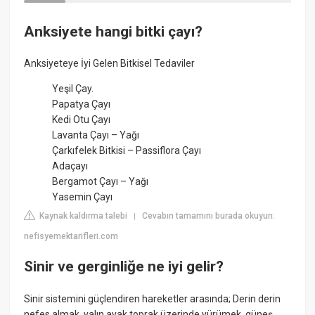
Anksiyete hangi bitki çayı?
Anksiyeteye İyi Gelen Bitkisel Tedaviler
Yeşil Çay.
Papatya Çayı
Kedi Otu Çayı
Lavanta Çayı – Yağı
Çarkıfelek Bitkisi – Passiflora Çayı
Adaçayı
Bergamot Çayı – Yağı
Yasemin Çayı
Kaynak kaldırma talebi
Cevabın tamamını burada okuyun:
|
nefisyemektarifleri.com
Sinir ve gerginliğe ne iyi gelir?
Sinir sistemini güçlendiren hareketler arasında; Derin derin
nefes almak, yalın ayak toprak üzerinde yürümek, güneş