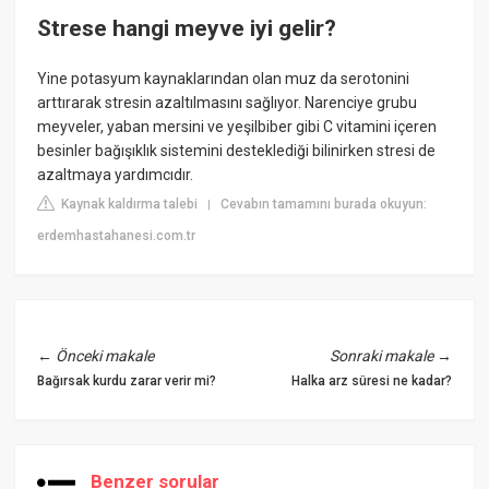
Strese hangi meyve iyi gelir?
Yine potasyum kaynaklarından olan muz da serotonini
arttırarak stresin azaltılmasını sağlıyor. Narenciye grubu
meyveler, yaban mersini ve yeşilbiber gibi C vitamini içeren
besinler bağışıklık sistemini desteklediği bilinirken stresi de
azaltmaya yardımcıdır.
Kaynak kaldırma talebi
Cevabın tamamını burada okuyun:
|
erdemhastahanesi.com.tr
←
Önceki makale
Sonraki makale
→
Bağırsak kurdu zarar verir mi?
Halka arz süresi ne kadar?
Benzer sorular