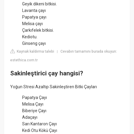
Geyik dikeni bitkisi.
Lavanta çayı
Papatya çayı
Melisa çayı
Çarkıfelek bitkisi.
Kediotu.
Ginseng çayı
Kaynak kaldırma talebi
Cevabın tamamını burada okuyun:
|
estethica.com.tr
Sakinleştirici çay hangisi?
Yoğun Stresi Azaltıp Sakinleştiren Bitki Çayları
Papatya Çayı
Melisa Çayı
Biberiye Çayı
Adaçayı
Sarı Kantaron Çayı
Kedi Otu Kökü Çayı