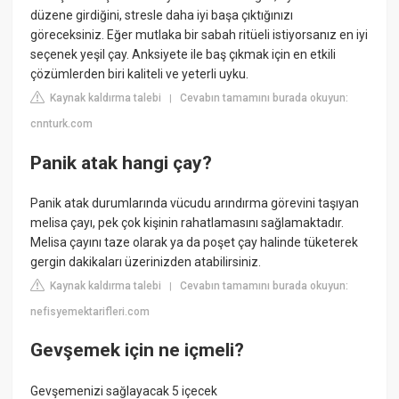
düzene girdiğini, stresle daha iyi başa çıktığınızı
göreceksiniz. Eğer mutlaka bir sabah ritüeli istiyorsanız en iyi
seçenek yeşil çay. Anksiyete ile baş çıkmak için en etkili
çözümlerden biri kaliteli ve yeterli uyku.
Kaynak kaldırma talebi
Cevabın tamamını burada okuyun:
|
cnnturk.com
Panik atak hangi çay?
Panik atak durumlarında vücudu arındırma görevini taşıyan
melisa çayı, pek çok kişinin rahatlamasını sağlamaktadır.
Melisa çayını taze olarak ya da poşet çay halinde tüketerek
gergin dakikaları üzerinizden atabilirsiniz.
Kaynak kaldırma talebi
Cevabın tamamını burada okuyun:
|
nefisyemektarifleri.com
Gevşemek için ne içmeli?
Gevşemenizi sağlayacak 5 içecek