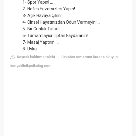
1- Spor Yapın! ...
2- Nefes Egzersizleri Yapın! ...
3- Açık Havaya Çıkın! ...
4- Cinsel Hayatınızdan Ödün Vermeyin! ...
5- Bir Günlük Tutun! ...
6- Tamamlayıcı Tıptan Faydalanın! ...
7- Masaj Yaptırın. ...
8- Uyku.
Kaynak kaldırma talebi
Cevabın tamamını burada okuyun:
|
konyaklinikpsikolog.com