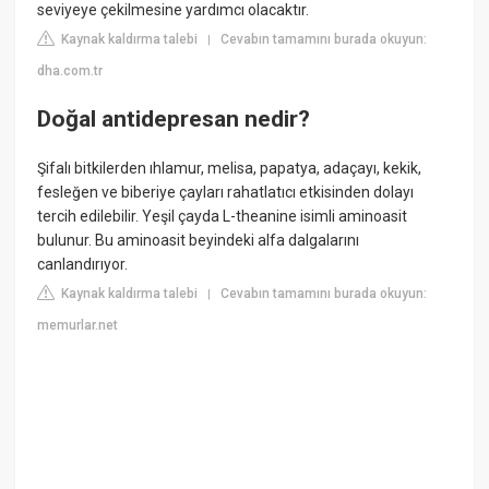
seviyeye çekilmesine yardımcı olacaktır.
Kaynak kaldırma talebi
Cevabın tamamını burada okuyun:
|
dha.com.tr
Doğal antidepresan nedir?
Şifalı bitkilerden ıhlamur, melisa, papatya, adaçayı, kekik,
fesleğen ve biberiye çayları rahatlatıcı etkisinden dolayı
tercih edilebilir. Yeşil çayda L-theanine isimli aminoasit
bulunur. Bu aminoasit beyindeki alfa dalgalarını
canlandırıyor.
Kaynak kaldırma talebi
Cevabın tamamını burada okuyun:
|
memurlar.net