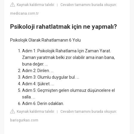
Kaynak kaldırma talebi
Cevabın tamamını burada okuyun:
|
medicana.com.tr
Psikoloji rahatlatmak için ne yapmalı?
Psikolojik Olarak Rahatlamanın 6 Yolu
Adım 1: Psikolojik Rahatlama İçin Zaman Yarat.
Zaman yaratmak belki zor olabilir ama inan bana,
buna değer. ...
Adım 2: Dinlen. ...
Adım 3: Olumlu duygular bul. ...
Adım 4: Şükret. ...
Adım 5: Geçmişten gelen olumsuz düşüncelere el
salla. ...
Adım 6: Derin odaklan.
Kaynak kaldırma talebi
Cevabın tamamını burada okuyun:
|
barisgurkas.com