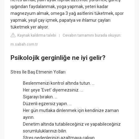
ışığından faydalanmak, yoga yapmak, yeteri kadar
magnezyum almak, omega 3 yağ asitlerini tüketmek, spor
yapmak, yeşil çay içmek, papatya ve ıhlamur çayları
tüketmek yer alıyor.
Kaynak kaldırma talebi
Cevabın tamamını burada okuyun:
|
m.sabah.com.tr
Psikolojik gerginliğe ne iyi gelir?
Stres İle Baş Etmenin Yolları
Beslenmenizi kontrol altında tutun. ...
Her şeye 'Evet' diyemezsiniz. ...
Sigarayı bırakın. ...
Düzenli egzersiz yapın. ...
Her gün mutlaka dinlenmek için kendinize zaman
ayırın.
Denetim altında tutabileceğiniz ve yapabileceğiniz
sorumluluklarınızı bilin.
Stres nedenlerinizi azaltmaya çalışın.