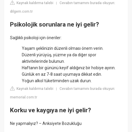
Kaynak kaldırma talebi
Cevabın tamamını burada okuyun:
|
dilgem.com.tr
Psikolojik sorunlara ne iyi gelir?
Sağlıklı psikoloji için öneriler:
Yaşam şeklinizin düzenli olması önem verin.
Düzenli yürüyüş, yüzme ya da diğer spor
aktivitelerinde bulunun.
Haftanın bir gününü keyif aldığınız bir hobiye ayırın.
Günlük en az 7-8 saat uyumaya dikkat edin.
Yoğun alkol tüketiminden uzak durun.
Kaynak kaldırma talebi
Cevabın tamamını burada okuyun:
|
memorial.com.tr
Korku ve kaygıya ne iyi gelir?
Ne yapmalıyız? – Anksiyete Bozukluğu