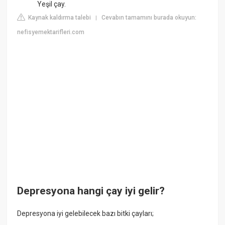
Yeşil çay.
Kaynak kaldırma talebi
Cevabın tamamını burada okuyun:
|
nefisyemektarifleri.com
Depresyona hangi çay iyi gelir?
Depresyona iyi gelebilecek bazı bitki çayları;