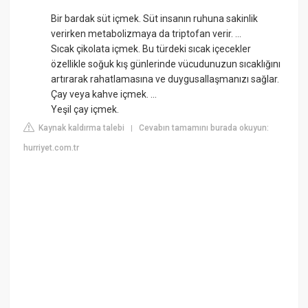
Bir bardak süt içmek. Süt insanın ruhuna sakinlik
verirken metabolizmaya da triptofan verir. ...
Sıcak çikolata içmek. Bu türdeki sıcak içecekler
özellikle soğuk kış günlerinde vücudunuzun sıcaklığını
artırarak rahatlamasına ve duygusallaşmanızı sağlar.
Çay veya kahve içmek. ...
Yeşil çay içmek.
Kaynak kaldırma talebi
Cevabın tamamını burada okuyun:
|
hurriyet.com.tr