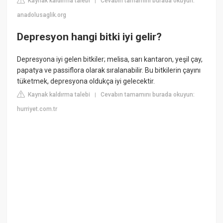
Kaynak kaldırma talebi
Cevabın tamamını burada okuyun:
|
anadolusaglik.org
Depresyon hangi bitki iyi gelir?
Depresyona iyi gelen bitkiler; melisa, sarı kantaron, yeşil çay,
papatya ve passiflora olarak sıralanabilir. Bu bitkilerin çayını
tüketmek, depresyona oldukça iyi gelecektir.
Kaynak kaldırma talebi
Cevabın tamamını burada okuyun:
|
hurriyet.com.tr