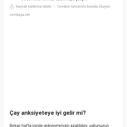
Kaynak kaldırma talebi
Cevabın tamamını burada okuyun:
|
cemkaya.net
Çay anksiyeteye iyi gelir mi?
Birkaç hafta içinde anksiyetenizin azaldığını, uykunuzun