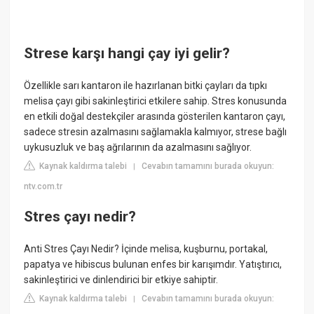
Strese karşı hangi çay iyi gelir?
Özellikle sarı kantaron ile hazırlanan bitki çayları da tıpkı
melisa çayı gibi sakinleştirici etkilere sahip. Stres konusunda
en etkili doğal destekçiler arasında gösterilen kantaron çayı,
sadece stresin azalmasını sağlamakla kalmıyor, strese bağlı
uykusuzluk ve baş ağrılarının da azalmasını sağlıyor.
Kaynak kaldırma talebi
Cevabın tamamını burada okuyun:
|
ntv.com.tr
Stres çayı nedir?
Anti Stres Çayı Nedir? İçinde melisa, kuşburnu, portakal,
papatya ve hibiscus bulunan enfes bir karışımdır. Yatıştırıcı,
sakinleştirici ve dinlendirici bir etkiye sahiptir.
Kaynak kaldırma talebi
Cevabın tamamını burada okuyun:
|