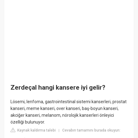
Zerdeçal hangi kansere iyi gelir?
Lösemi, lenfoma, gastrointestinal sistemi kanserleri, prostat
kanseri, meme kanseri, over kanseri, baş-boyun kanseri,
akciğer kanseri, melanom, nörolojik kanserleri önleyici
özelliği bulunuyor.
Kaynak kaldırma talebi
Cevabın tamamını burada okuyun:
|