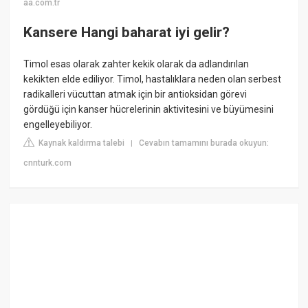
aa.com.tr
Kansere Hangi baharat iyi gelir?
Timol esas olarak zahter kekik olarak da adlandırılan
kekikten elde ediliyor. Timol, hastalıklara neden olan serbest
radikalleri vücuttan atmak için bir antioksidan görevi
gördüğü için kanser hücrelerinin aktivitesini ve büyümesini
engelleyebiliyor.
Kaynak kaldırma talebi
Cevabın tamamını burada okuyun:
|
cnnturk.com