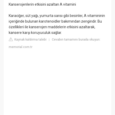
Kanserojenlerin etkisini azaltan A vitamini
Karaciğer, süt yağı, yumurta sarısı gibi besinler, A vitamininin
içeriğinde bulunan karotenoidler bakımından zengindir. Bu
özellikleri ile kanserojen maddelerin etkisini azaltarak,
kansere karşı koruyuculuk sağlar.
Kaynak kaldırma talebi
Cevabın tamamını burada okuyun:
|
memorial.com.tr