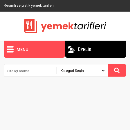
Resimli ve pratik yemek tarifleri
MENU
ÜYELİK