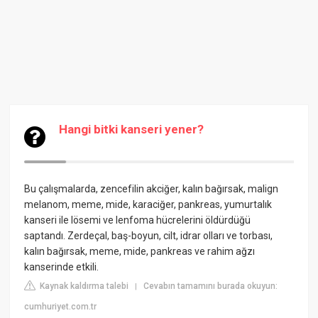
Hangi bitki kanseri yener?
Bu çalışmalarda, zencefilin akciğer, kalın bağırsak, malign
melanom, meme, mide, karaciğer, pankreas, yumurtalık
kanseri ile lösemi ve lenfoma hücrelerini öldürdüğü
saptandı. Zerdeçal, baş-boyun, cilt, idrar olları ve torbası,
kalın bağırsak, meme, mide, pankreas ve rahim ağzı
kanserinde etkili.
Kaynak kaldırma talebi
Cevabın tamamını burada okuyun:
|
cumhuriyet.com.tr