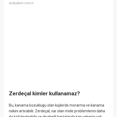
acibadem.com.tr
Zerdeçal kimler kullanamaz?
Bu, kanama bozukluğu olan kişilerde morarma ve kanama
riskini artırabilir. Zerdeçal, var olan mide problemlerini daha
da kötüleştirebilir ve diyabetli hastalarda kan şekerini çok