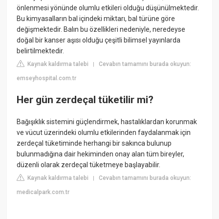
önlenmesi yönünde olumlu etkileri olduğu düşünülmektedir.
Bu kimyasalların bal içindeki miktarı, bal türüne göre
değişmektedir. Balın bu özellikleri nedeniyle, neredeyse
doğal bir kanser aşısı olduğu çeşitli bilimsel yayınlarda
belirtilmektedir.
Kaynak kaldırma talebi
Cevabın tamamını burada okuyun:
|
emseyhospital.com.tr
Her gün zerdeçal tüketilir mi?
Bağışıklık sistemini güçlendirmek, hastalıklardan korunmak
ve vücut üzerindeki olumlu etkilerinden faydalanmak için
zerdeçal tüketiminde herhangi bir sakınca bulunup
bulunmadığına dair hekiminden onay alan tüm bireyler,
düzenli olarak zerdeçal tüketmeye başlayabilir.
Kaynak kaldırma talebi
Cevabın tamamını burada okuyun:
|
medicalpark.com.tr