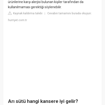
ürünlerine karşı alerjisi bulunan kişiler tarafından da
kullanılmaması gerektiği söylenebilir.
Kaynak kaldırma talebi
Cevabın tamamını burada okuyun:
|
hurriyet.com.tr
Arı sütü hangi kansere iyi gelir?