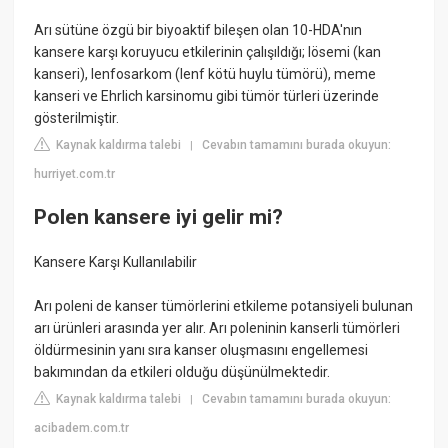
Arı sütüne özgü bir biyoaktif bileşen olan 10-HDA'nın
kansere karşı koruyucu etkilerinin çalışıldığı; lösemi (kan
kanseri), lenfosarkom (lenf kötü huylu tümörü), meme
kanseri ve Ehrlich karsinomu gibi tümör türleri üzerinde
gösterilmiştir.
Kaynak kaldırma talebi
Cevabın tamamını burada okuyun:
|
hurriyet.com.tr
Polen kansere iyi gelir mi?
Kansere Karşı Kullanılabilir
Arı poleni de kanser tümörlerini etkileme potansiyeli bulunan
arı ürünleri arasında yer alır. Arı poleninin kanserli tümörleri
öldürmesinin yanı sıra kanser oluşmasını engellemesi
bakımından da etkileri olduğu düşünülmektedir.
Kaynak kaldırma talebi
Cevabın tamamını burada okuyun:
|
acibadem.com.tr