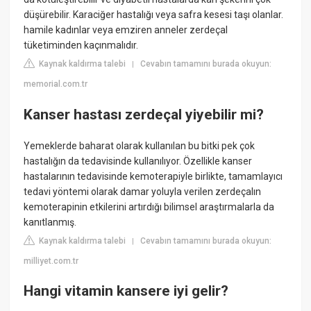
düşürebilir. Karaciğer hastalığı veya safra kesesi taşı olanlar.
hamile kadınlar veya emziren anneler zerdeçal
tüketiminden kaçınmalıdır.
Kaynak kaldırma talebi
Cevabın tamamını burada okuyun:
|
memorial.com.tr
Kanser hastası zerdeçal yiyebilir mi?
Yemeklerde baharat olarak kullanılan bu bitki pek çok
hastalığın da tedavisinde kullanılıyor. Özellikle kanser
hastalarının tedavisinde kemoterapiyle birlikte, tamamlayıcı
tedavi yöntemi olarak damar yoluyla verilen zerdeçalın
kemoterapinin etkilerini artırdığı bilimsel araştırmalarla da
kanıtlanmış.
Kaynak kaldırma talebi
Cevabın tamamını burada okuyun:
|
milliyet.com.tr
Hangi vitamin kansere iyi gelir?