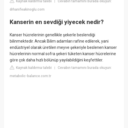
Kaynak kaldırma talebi
Cevabın tamamını burada okuyun:
|
drhanifeakinoglu.com
Kanserin en sevdiği yiyecek nedir?
Kanser hücrelerinin genellikle şekerle beslendiği
bilinmektedir. Ancak Bilim adamları rafine edilerek, yani
endüstriyel olarak üretilen meyve şekeriyle beslenen kanser
hücrelerinin normal sofra şekeri tüketen kanser hücrelerine
göre çok daha hızlı bölünüp yayılabildiğini keşfettiler.
Kaynak kaldırma talebi
Cevabın tamamını burada okuyun:
|
metabolic-balance.com.tr