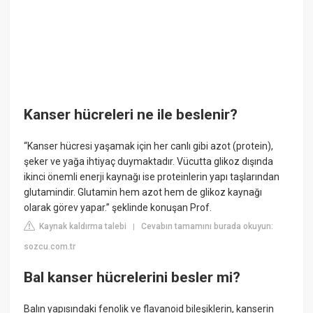
Kanser hücreleri ne ile beslenir?
“Kanser hücresi yaşamak için her canlı gibi azot (protein),
şeker ve yağa ihtiyaç duymaktadır. Vücutta glikoz dışında
ikinci önemli enerji kaynağı ise proteinlerin yapı taşlarından
glutamindir. Glutamin hem azot hem de glikoz kaynağı
olarak görev yapar.” şeklinde konuşan Prof.
Kaynak kaldırma talebi
Cevabın tamamını burada okuyun:
|
sozcu.com.tr
Bal kanser hücrelerini besler mi?
Balın yapısındaki fenolik ve flavanoid bileşiklerin, kanserin