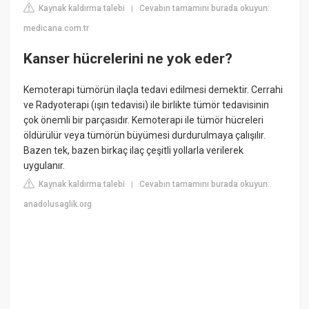
Kaynak kaldırma talebi
Cevabın tamamını burada okuyun:
|
medicana.com.tr
Kanser hücrelerini ne yok eder?
Kemoterapi tümörün ilaçla tedavi edilmesi demektir. Cerrahi
ve Radyoterapi (ışın tedavisi) ile birlikte tümör tedavisinin
çok önemli bir parçasıdır. Kemoterapi ile tümör hücreleri
öldürülür veya tümörün büyümesi durdurulmaya çalışılır.
Bazen tek, bazen birkaç ilaç çeşitli yollarla verilerek
uygulanır.
Kaynak kaldırma talebi
Cevabın tamamını burada okuyun:
|
anadolusaglik.org