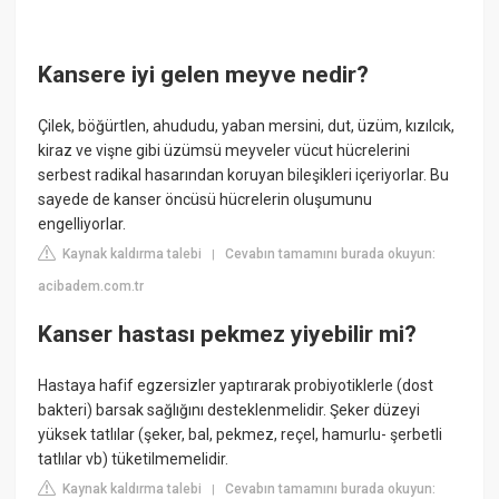
Kansere iyi gelen meyve nedir?
Çilek, böğürtlen, ahududu, yaban mersini, dut, üzüm, kızılcık,
kiraz ve vişne gibi üzümsü meyveler vücut hücrelerini
serbest radikal hasarından koruyan bileşikleri içeriyorlar. Bu
sayede de kanser öncüsü hücrelerin oluşumunu
engelliyorlar.
Kaynak kaldırma talebi
Cevabın tamamını burada okuyun:
|
acibadem.com.tr
Kanser hastası pekmez yiyebilir mi?
Hastaya hafif egzersizler yaptırarak probiyotiklerle (dost
bakteri) barsak sağlığını desteklenmelidir. Şeker düzeyi
yüksek tatlılar (şeker, bal, pekmez, reçel, hamurlu- şerbetli
tatlılar vb) tüketilmemelidir.
Kaynak kaldırma talebi
Cevabın tamamını burada okuyun:
|