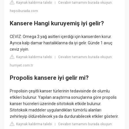
Kaynak kaldırma talebi
Cevabın tamamını burada okuyun:
|
hepsiburada.com
Kansere Hangi kuruyemiş iyi gelir?
CEVİZ: Omega 3 yağ asitleri içerdiği için kanserden korur.
Ayrıca kalp damar hastalıklarına da iyi gelir. Günde 1 avuç
ceviz yiyin.
Kaynak kaldırma talebi
Cevabın tamamını burada okuyun:
|
hurriyet.com.tr
Propolis kansere iyi gelir mi?
Propolisin çeşitli kanser türlerinin tedavisinde de olumlu
etkileri bulunur. Yapılan araştırma sonuçlarına göre propolis
kanser hücreleri üzerinde sitotoksik etkide bulunur.
Sitotoksik maddeler uygulandıkları tümörlü alanları
zehirleyip öldürebilecek ya da durdurabilecek etkiler gösterir.
Kaynak kaldırma talebi
Cevabın tamamını burada okuyun:
|