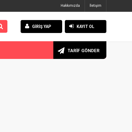
Hakkımızda
İletişim
GİRİŞ YAP
KAYIT OL
TARİF GÖNDER