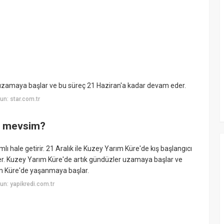
i uzamaya başlar ve bu süreç 21 Haziran'a kadar devam eder.
n: star.com.tr
gi mevsim?
ı hale getirir. 21 Aralık ile Kuzey Yarım Küre'de kış başlangıcı
er. Kuzey Yarım Küre'de artık gündüzler uzamaya başlar ve
rım Küre'de yaşanmaya başlar.
n: yapikredi.com.tr