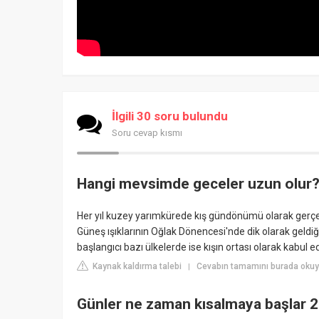
İlgili 30 soru bulundu
Soru cevap kısmı
Hangi mevsimde geceler uzun olur
Her yıl kuzey yarımkürede kış gündönümü olarak gerçek
Güneş ışıklarının Oğlak Dönencesi'nde dik olarak geldi
başlangıcı bazı ülkelerde ise kışın ortası olarak kabul edi
Kaynak kaldırma talebi
Cevabın tamamını burada okuy
|
Günler ne zaman kısalmaya başlar 