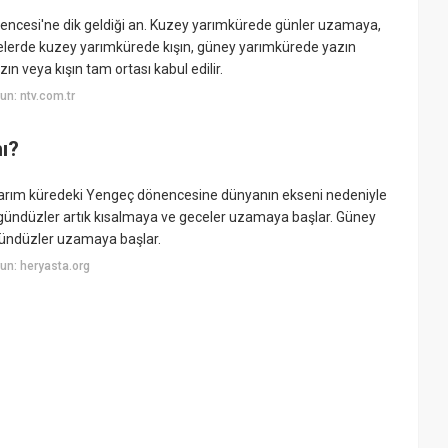
nencesi'ne dik geldiği an. Kuzey yarımkürede günler uzamaya,
kelerde kuzey yarımkürede kışın, güney yarımkürede yazın
ın veya kışın tam ortası kabul edilir.
n: ntv.com.tr
ı?
yarım küredeki Yengeç dönencesine dünyanın ekseni nedeniyle
e gündüzler artık kısalmaya ve geceler uzamaya başlar. Güney
gündüzler uzamaya başlar.
un: heryasta.org