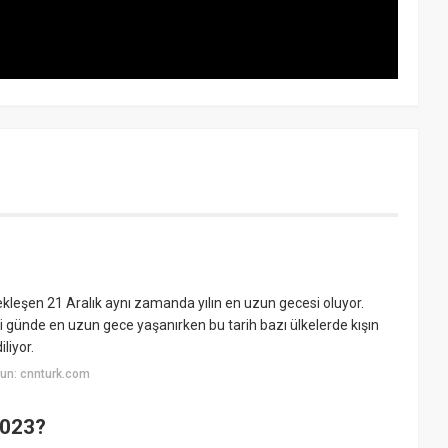
?
leşen 21 Aralık aynı zamanda yılın en uzun gecesi oluyor.
ği günde en uzun gece yaşanırken bu tarih bazı ülkelerde kışın
liyor.
un: cnnturk.com
2023?