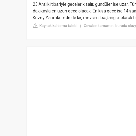
23 Aralık itibariyle geceler kısalır, gündüler ise uzar. T
dakikayla en uzun gece olacak. En kısa gece ise 14 saa
Kuzey Yarımkürede de kış mevsimi başlangıcı olarak bil
Kaynak kaldırma talebi
Cevabın tamamını burada okuyu
|