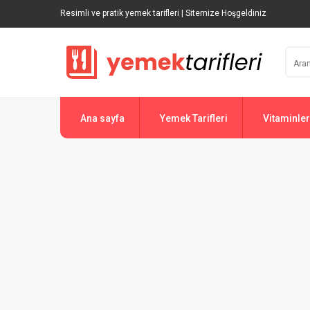
Resimli ve pratik yemek tarifleri | Sitemize Hoşgeldiniz
Ana sayfa
Yemek Tarifleri
Vitaminler