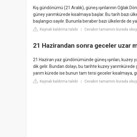
Kış gündönümü (21 Aralık), güneş ışınlarının Oğlak Dö
güney yarımkürede kısalmaya başlar. Bu tarih bazı ül
başlangıcı sayılır. Bununla beraber bazı ülkelerde de yaz
Kaynak kaldırma talebi
Cevabın tamamını burada okuyu
|
21 Hazirandan sonra geceler uzar m
21 Haziran yaz gündönümünde güneş ışınları, kuzey 
dik gelir. Bundan dolayı, bu tarihte kuzey yarımküred
yarım kürede ise bunun tam tersi geceler kısalmaya, 
Kaynak kaldırma talebi
Cevabın tamamını burada okuy
|