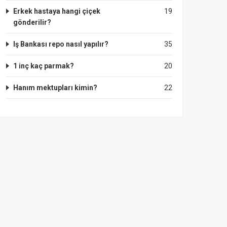
Erkek hastaya hangi çiçek
19
gönderilir?
Iş Bankası repo nasıl yapılır?
35
1 inç kaç parmak?
20
Hanım mektupları kimin?
22