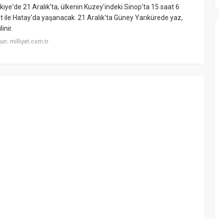
ürkiye'de 21 Aralık'ta, ülkenin Kuzey'indeki Sinop'ta 15 saat 6
t ile Hatay'da yaşanacak. 21 Aralık'ta Güney Yarıkürede yaz,
inir.
n: milliyet.com.tr