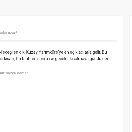
eler uzar?
leceği en dik, Kuzey Yarımküre'ye en eğik açılarla gelir. Bu
i kısalır, bu tarihten sonra ise geceler kısalmaya gündüzler
un: sozcu.com.tr