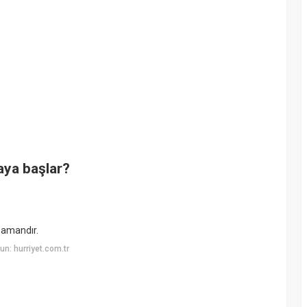
aya başlar?
zamandır.
n: hurriyet.com.tr