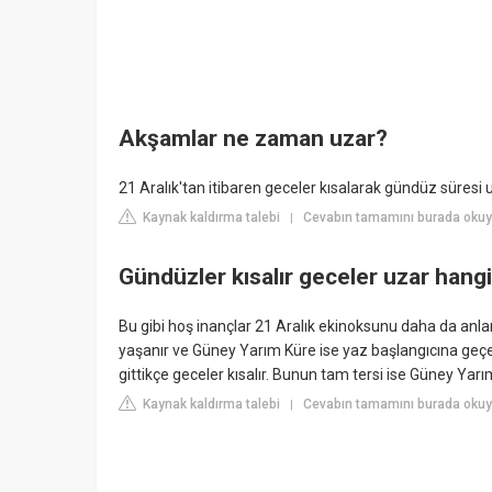
Akşamlar ne zaman uzar?
21 Aralık'tan itibaren geceler kısalarak gündüz süres
Kaynak kaldırma talebi
Cevabın tamamını burada okuyu
|
Gündüzler kısalır geceler uzar han
Bu gibi hoş inançlar 21 Aralık ekinoksunu daha da anlaml
yaşanır ve Güney Yarım Küre ise yaz başlangıcına geç
gittikçe geceler kısalır. Bunun tam tersi ise Güney Ya
Kaynak kaldırma talebi
Cevabın tamamını burada okuyu
|