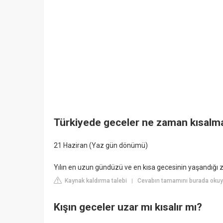
Türkiyede geceler ne zaman kısalm
21 Haziran (Yaz gün dönümü)
Yılın en uzun gündüzü ve en kısa gecesinin yaşandığı 
Kaynak kaldırma talebi
Cevabın tamamını burada okuyu
|
Kışın geceler uzar mı kısalır mı?