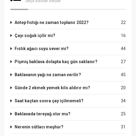
Sıkça sorulan sorular
Antep fıstığı ne zaman toplanır 2022?
22
Çayı soğuk içilir mi?
16
Fıstık ağacı suyu sever mi?
44
Pişmiş baklava dolapta kaç gün saklanır?
27
Baklavanın yağı ne zaman verilir?
45
Günde 2 ekmek yemek kilo aldırır mı?
20
Saat kaçtan sonra çay içilmemeli?
34
Baklavada tereyağ olur mu?
25
Nerenin sütlacı meşhur?
31