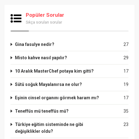
Popüler Sorular
Sıkça sorulan sorular
Gina fasulye nedir?
27
Misto kahve nasıl yapılır?
29
10 Aralık MasterChef potaya kim gitti?
17
Sütü soğuk Mayalanırsa ne olur?
19
Eşinin cinsel organını görmek haram mı?
17
Teneffüs mü teneffüs mü?
35
Türkiye eğitim sisteminde ne gibi
23
değişiklikler oldu?