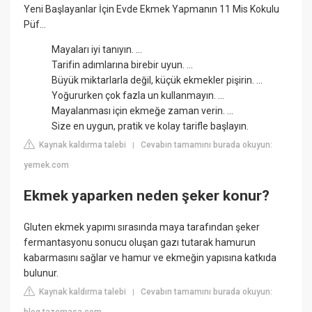
Yeni Başlayanlar İçin Evde Ekmek Yapmanın 11 Mis Kokulu
Püf...
Mayaları iyi tanıyın. ...
Tarifin adımlarına birebir uyun. ...
Büyük miktarlarla değil, küçük ekmekler pişirin. ...
Yoğururken çok fazla un kullanmayın. ...
Mayalanması için ekmeğe zaman verin. ...
Size en uygun, pratik ve kolay tarifle başlayın.
Kaynak kaldırma talebi
Cevabın tamamını burada okuyun:
|
yemek.com
Ekmek yaparken neden şeker konur?
Gluten ekmek yapımı sırasında maya tarafından şeker
fermantasyonu sonucu oluşan gazı tutarak hamurun
kabarmasını sağlar ve hamur ve ekmeğin yapısına katkıda
bulunur.
Kaynak kaldırma talebi
Cevabın tamamını burada okuyun:
|
blog.tazemasa.com