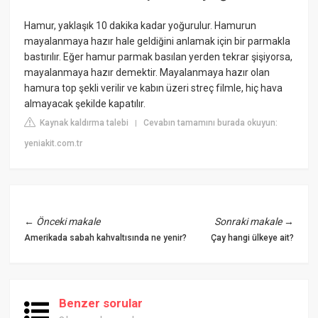
Hamur, yaklaşık 10 dakika kadar yoğurulur. Hamurun
mayalanmaya hazır hale geldiğini anlamak için bir parmakla
bastırılır. Eğer hamur parmak basılan yerden tekrar şişiyorsa,
mayalanmaya hazır demektir. Mayalanmaya hazır olan
hamura top şekli verilir ve kabın üzeri streç filmle, hiç hava
almayacak şekilde kapatılır.
Kaynak kaldırma talebi
Cevabın tamamını burada okuyun:
|
yeniakit.com.tr
←
Önceki makale
Sonraki makale
→
Amerikada sabah kahvaltısında ne yenir?
Çay hangi ülkeye ait?
Benzer sorular