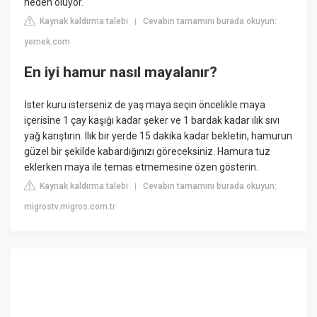
neden oluyor.
Kaynak kaldırma talebi
Cevabın tamamını burada okuyun:
|
yemek.com
En iyi hamur nasıl mayalanır?
İster kuru isterseniz de yaş maya seçin öncelikle maya
içerisine 1 çay kaşığı kadar şeker ve 1 bardak kadar ılık sıvı
yağ karıştırın. Ilık bir yerde 15 dakika kadar bekletin, hamurun
güzel bir şekilde kabardığınızı göreceksiniz. Hamura tuz
eklerken maya ile temas etmemesine özen gösterin.
Kaynak kaldırma talebi
Cevabın tamamını burada okuyun:
|
migrostv.migros.com.tr