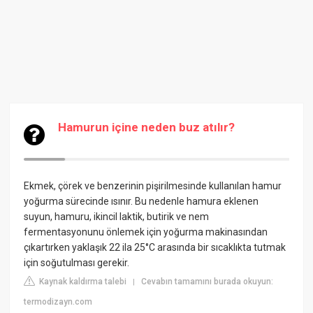
Hamurun içine neden buz atılır?
Ekmek, çörek ve benzerinin pişirilmesinde kullanılan hamur
yoğurma sürecinde ısınır. Bu nedenle hamura eklenen
suyun, hamuru, ikincil laktik, butirik ve nem
fermentasyonunu önlemek için yoğurma makinasından
çıkartırken yaklaşık 22 ila 25°C arasında bir sıcaklıkta tutmak
için soğutulması gerekir.
Kaynak kaldırma talebi
Cevabın tamamını burada okuyun:
|
termodizayn.com