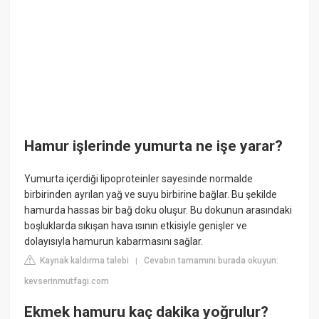
Hamur işlerinde yumurta ne işe yarar?
Yumurta içerdiği lipoproteinler sayesinde normalde
birbirinden ayrılan yağ ve suyu birbirine bağlar. Bu şekilde
hamurda hassas bir bağ doku oluşur. Bu dokunun arasındaki
boşluklarda sıkışan hava ısının etkisiyle genişler ve
dolayısıyla hamurun kabarmasını sağlar.
Kaynak kaldırma talebi
Cevabın tamamını burada okuyun:
|
kevserinmutfagi.com
Ekmek hamuru kaç dakika yoğrulur?