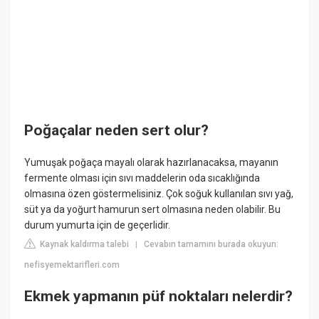
Poğaçalar neden sert olur?
Yumuşak poğaça mayalı olarak hazırlanacaksa, mayanın
fermente olması için sıvı maddelerin oda sıcaklığında
olmasına özen göstermelisiniz. Çok soğuk kullanılan sıvı yağ,
süt ya da yoğurt hamurun sert olmasına neden olabilir. Bu
durum yumurta için de geçerlidir.
Kaynak kaldırma talebi
Cevabın tamamını burada okuyun:
|
nefisyemektarifleri.com
Ekmek yapmanın püf noktaları nelerdir?