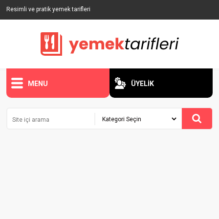
Resimli ve pratik yemek tarifleri
MENU
ÜYELİK