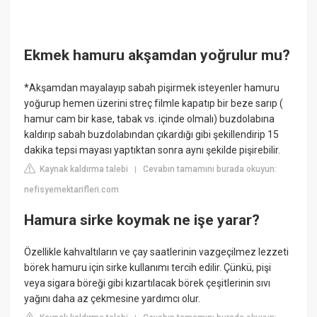
Ekmek hamuru akşamdan yoğrulur mu?
*Akşamdan mayalayıp sabah pişirmek isteyenler hamuru
yoğurup hemen üzerini streç filmle kapatıp bir beze sarıp (
hamur cam bir kase, tabak vs. içinde olmalı) buzdolabına
kaldırıp sabah buzdolabından çıkardığı gibi şekillendirip 15
dakika tepsi mayası yaptıktan sonra aynı şekilde pişirebilir.
Kaynak kaldırma talebi
Cevabın tamamını burada okuyun:
|
nefisyemektarifleri.com
Hamura sirke koymak ne işe yarar?
Özellikle kahvaltıların ve çay saatlerinin vazgeçilmez lezzeti
börek hamuru için sirke kullanımı tercih edilir. Çünkü, pişi
veya sigara böreği gibi kızartılacak börek çeşitlerinin sıvı
yağını daha az çekmesine yardımcı olur.