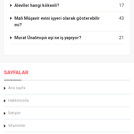
Alevîler hangi kökenli?
17
Mali Müşavir evini işyeri olarak gösterebilir
43
mi?
Murat Ünalmışın eşi ne iş yapıyor?
21
SAYFALAR
Ana sayfa
Hakkimizda
İletişim
Vitaminler