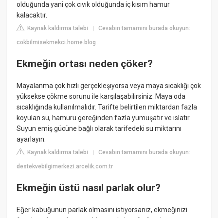
olduğunda yani çok cıvık olduğunda iç kısım hamur
kalacaktır.
Kaynak kaldırma talebi
Cevabın tamamını burada okuyun:
|
cokbilmisekmekci.home.blog
Ekmeğin ortası neden çöker?
Mayalanma çok hızlı gerçekleşiyorsa veya maya sıcaklığı çok
yüksekse çökme sorunu ile karşılaşabilirsiniz. Maya oda
sıcaklığında kullanılmalıdır. Tarifte belirtilen miktardan fazla
koyulan su, hamuru gereğinden fazla yumuşatır ve ıslatır.
Suyun emiş gücüne bağlı olarak tarifedeki su miktarını
ayarlayın.
Kaynak kaldırma talebi
Cevabın tamamını burada okuyun:
|
destekvebilgimerkezi.arcelik.com.tr
Ekmeğin üstü nasıl parlak olur?
Eğer kabuğunun parlak olmasını istiyorsanız, ekmeğinizi