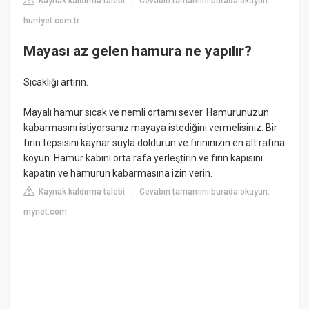
Kaynak kaldırma talebi
Cevabın tamamını burada okuyun:
|
hurriyet.com.tr
Mayası az gelen hamura ne yapılır?
Sıcaklığı artırın.
Mayalı hamur sıcak ve nemli ortamı sever. Hamurunuzun
kabarmasını istiyorsanız mayaya istediğini vermelisiniz. Bir
fırın tepsisini kaynar suyla doldurun ve fırınınızın en alt rafına
koyun. Hamur kabını orta rafa yerleştirin ve fırın kapısını
kapatın ve hamurun kabarmasına izin verin.
Kaynak kaldırma talebi
Cevabın tamamını burada okuyun:
|
mynet.com