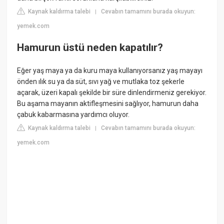
Kaynak kaldırma talebi
Cevabın tamamını burada okuyun:
|
yemek.com
Hamurun üstü neden kapatılır?
Eğer yaş maya ya da kuru maya kullanıyorsanız yaş mayayı
önden ılık su ya da süt, sıvı yağ ve mutlaka toz şekerle
açarak, üzeri kapalı şekilde bir süre dinlendirmeniz gerekiyor.
Bu aşama mayanın aktifleşmesini sağlıyor, hamurun daha
çabuk kabarmasına yardımcı oluyor.
Kaynak kaldırma talebi
Cevabın tamamını burada okuyun:
|
yemek.com