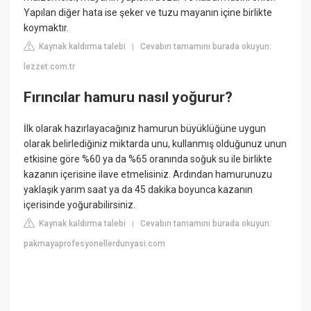
Yapılan diğer hata ise şeker ve tuzu mayanın içine birlikte
koymaktır.
Kaynak kaldırma talebi
Cevabın tamamını burada okuyun:
|
lezzet.com.tr
Fırıncılar hamuru nasıl yoğurur?
İlk olarak hazırlayacağınız hamurun büyüklüğüne uygun
olarak belirlediğiniz miktarda unu, kullanmış olduğunuz unun
etkisine göre %60 ya da %65 oranında soğuk su ile birlikte
kazanın içerisine ilave etmelisiniz. Ardından hamurunuzu
yaklaşık yarım saat ya da 45 dakika boyunca kazanın
içerisinde yoğurabilirsiniz.
Kaynak kaldırma talebi
Cevabın tamamını burada okuyun:
|
pakmayaprofesyonellerdunyasi.com