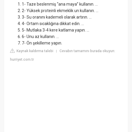
1- Taze beslenmiş “ana maya” kullanın. ...
2- Yüksek proteinli ekmeklik un kullanın. ...
3- Su oranını kademeli olarak artırın. ...
4- Ortam sıcaklığına dikkat edin. ...
5- Mutlaka 3-4 kere katlama yapın. ...
6- Unu az kullanın. ...
7- Ön şekilleme yapın.
Kaynak kaldırma talebi
Cevabın tamamını burada okuyun:
|
hurriyet.com.tr