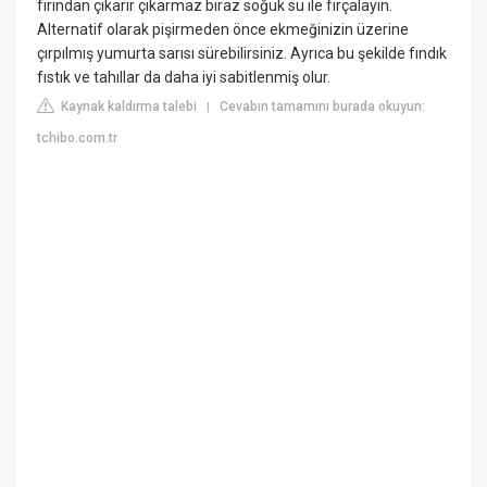
fırından çıkarır çıkarmaz biraz soğuk su ile fırçalayın.
Alternatif olarak pişirmeden önce ekmeğinizin üzerine
çırpılmış yumurta sarısı sürebilirsiniz. Ayrıca bu şekilde fındık
fıstık ve tahıllar da daha iyi sabitlenmiş olur.
Kaynak kaldırma talebi
Cevabın tamamını burada okuyun:
|
tchibo.com.tr