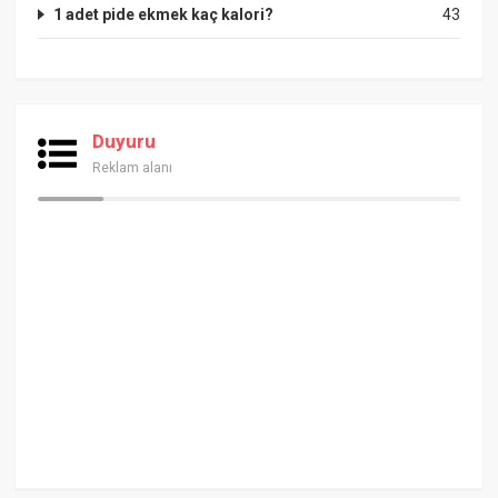
1 adet pide ekmek kaç kalori?
43
Duyuru
Reklam alanı