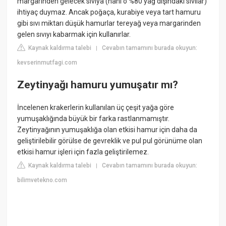
margarinden gelecek sıvıya (hani o %80 yağ dışındaki sıvılar)
ihtiyaç duymaz. Ancak poğaça, kurabiye veya tart hamuru
gibi sıvı miktarı düşük hamurlar tereyağ veya margarinden
gelen sıvıyı kabarmak için kullanırlar.
Kaynak kaldırma talebi
Cevabın tamamını burada okuyun:
|
kevserinmutfagi.com
Zeytinyağı hamuru yumuşatır mı?
İncelenen krakerlerin kullanılan üç çeşit yağa göre
yumuşaklığında büyük bir farka rastlanmamıştır.
Zeytinyağının yumuşaklığa olan etkisi hamur için daha da
geliştirilebilir görülse de gevreklik ve pul pul görünüme olan
etkisi hamur işleri için fazla geliştirilemez.
Kaynak kaldırma talebi
Cevabın tamamını burada okuyun:
|
bilimvetekno.com