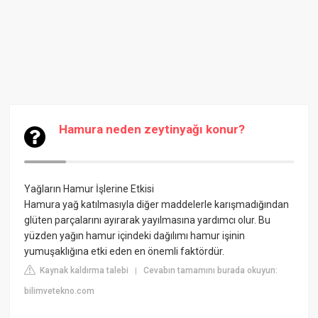
Hamura neden zeytinyağı konur?
Yağların Hamur İşlerine Etkisi
Hamura yağ katılmasıyla diğer maddelerle karışmadığından
glüten parçalarını ayırarak yayılmasına yardımcı olur. Bu
yüzden yağın hamur içindeki dağılımı hamur işinin
yumuşaklığına etki eden en önemli faktördür.
Kaynak kaldırma talebi
Cevabın tamamını burada okuyun:
|
bilimvetekno.com