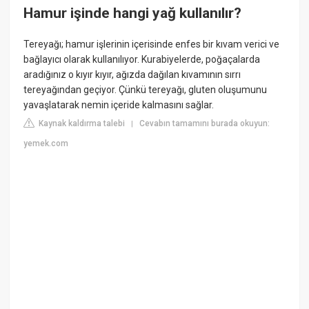
Hamur işinde hangi yağ kullanılır?
Tereyağı; hamur işlerinin içerisinde enfes bir kıvam verici ve
bağlayıcı olarak kullanılıyor. Kurabiyelerde, poğaçalarda
aradığınız o kıyır kıyır, ağızda dağılan kıvamının sırrı
tereyağından geçiyor. Çünkü tereyağı, gluten oluşumunu
yavaşlatarak nemin içeride kalmasını sağlar.
Kaynak kaldırma talebi
Cevabın tamamını burada okuyun:
|
yemek.com