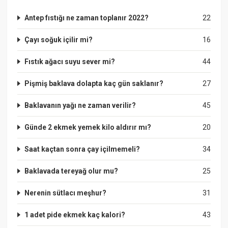
Antep fıstığı ne zaman toplanır 2022?
22
Çayı soğuk içilir mi?
16
Fıstık ağacı suyu sever mi?
44
Pişmiş baklava dolapta kaç gün saklanır?
27
Baklavanın yağı ne zaman verilir?
45
Günde 2 ekmek yemek kilo aldırır mı?
20
Saat kaçtan sonra çay içilmemeli?
34
Baklavada tereyağ olur mu?
25
Nerenin sütlacı meşhur?
31
1 adet pide ekmek kaç kalori?
43