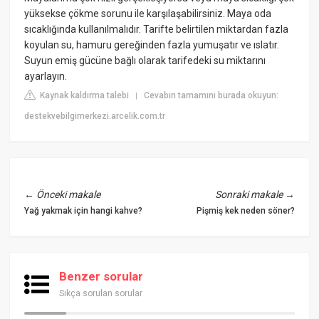
yüksekse çökme sorunu ile karşılaşabilirsiniz. Maya oda
sıcaklığında kullanılmalıdır. Tarifte belirtilen miktardan fazla
koyulan su, hamuru gereğinden fazla yumuşatır ve ıslatır.
Suyun emiş gücüne bağlı olarak tarifedeki su miktarını
ayarlayın.
Kaynak kaldırma talebi
Cevabın tamamını burada okuyun:
|
destekvebilgimerkezi.arcelik.com.tr
←
Önceki makale
Sonraki makale
→
Yağ yakmak için hangi kahve?
Pişmiş kek neden söner?
Benzer sorular
Sıkça sorulan sorular