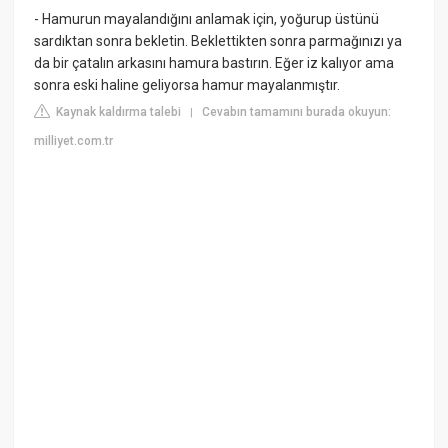
- Hamurun mayalandığını anlamak için, yoğurup üstünü
sardıktan sonra bekletin. Beklettikten sonra parmağınızı ya
da bir çatalın arkasını hamura bastırın. Eğer iz kalıyor ama
sonra eski haline geliyorsa hamur mayalanmıştır.
Kaynak kaldırma talebi
Cevabın tamamını burada okuyun:
|
milliyet.com.tr