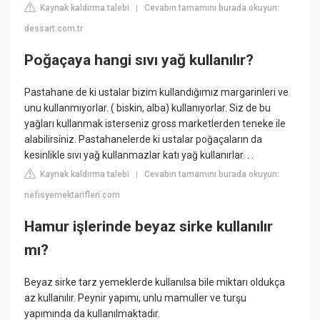
Kaynak kaldırma talebi
Cevabın tamamını burada okuyun:
|
dessart.com.tr
Poğaçaya hangi sıvı yağ kullanılır?
Pastahane de ki ustalar bizim kullandığımız margarinleri ve
unu kullanmıyorlar. ( biskin, alba) kullanıyorlar. Siz de bu
yağları kullanmak isterseniz gross marketlerden teneke ile
alabilirsiniz. Pastahanelerde ki ustalar poğaçaların da
kesinlikle sıvı yağ kullanmazlar katı yağ kullanırlar. . .
Kaynak kaldırma talebi
Cevabın tamamını burada okuyun:
|
nefisyemektarifleri.com
Hamur işlerinde beyaz sirke kullanılır
mı?
Beyaz sirke tarz yemeklerde kullanılsa bile miktarı oldukça
az kullanılır. Peynir yapımı, unlu mamuller ve turşu
yapımında da kullanılmaktadır.