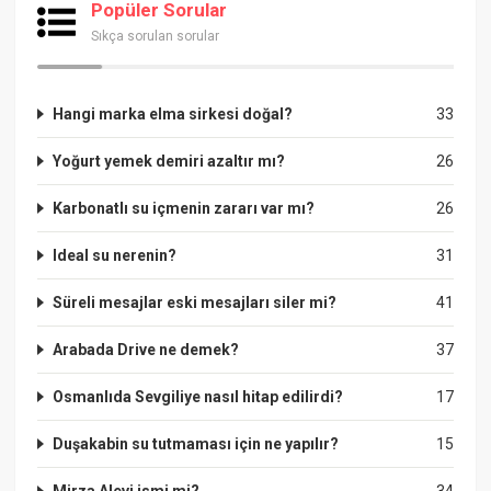
Popüler Sorular
Sıkça sorulan sorular
Hangi marka elma sirkesi doğal?
33
Yoğurt yemek demiri azaltır mı?
26
Karbonatlı su içmenin zararı var mı?
26
Ideal su nerenin?
31
Süreli mesajlar eski mesajları siler mi?
41
Arabada Drive ne demek?
37
Osmanlıda Sevgiliye nasıl hitap edilirdi?
17
Duşakabin su tutmaması için ne yapılır?
15
Mirza Alevi ismi mi?
34