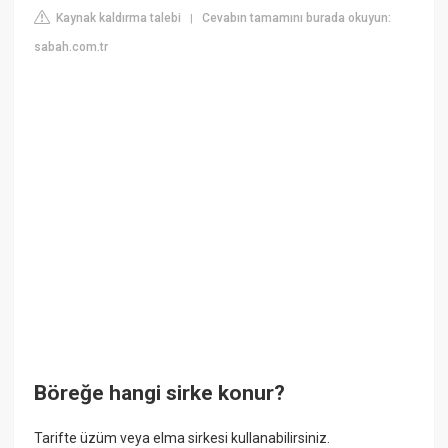
Kaynak kaldırma talebi
Cevabın tamamını burada okuyun:
|
sabah.com.tr
Böreğe hangi sirke konur?
Tarifte üzüm veya elma sirkesi kullanabilirsiniz.