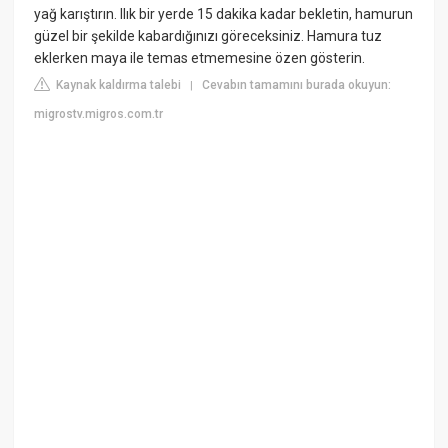
yağ karıştırın. Ilık bir yerde 15 dakika kadar bekletin, hamurun
güzel bir şekilde kabardığınızı göreceksiniz. Hamura tuz
eklerken maya ile temas etmemesine özen gösterin.
Kaynak kaldırma talebi
Cevabın tamamını burada okuyun:
|
migrostv.migros.com.tr