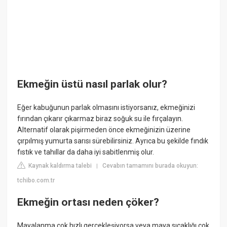
Ekmeğin üstü nasıl parlak olur?
Eğer kabuğunun parlak olmasını istiyorsanız, ekmeğinizi
fırından çıkarır çıkarmaz biraz soğuk su ile fırçalayın.
Alternatif olarak pişirmeden önce ekmeğinizin üzerine
çırpılmış yumurta sarısı sürebilirsiniz. Ayrıca bu şekilde fındık
fıstık ve tahıllar da daha iyi sabitlenmiş olur.
Kaynak kaldırma talebi
Cevabın tamamını burada okuyun:
|
tchibo.com.tr
Ekmeğin ortası neden çöker?
Mayalanma çok hızlı gerçekleşiyorsa veya maya sıcaklığı çok