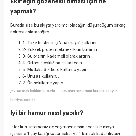
Ekmeğin gözenekli olması için ne
yapmalı?
Burada size bu akışta yardımcı olacağını düşündüğüm birkaç
noktayı anlatacağım.
1- Taze beslenmiş “ana maya” kullanın. ...
2- Yüksek proteinli ekmeklik un kullanın. ...
3- Su oranını kademeli olarak artırın. ...
4- Ortam sıcaklığına dikkat edin. ...
5- Mutlaka 3-4 kere katlama yapın. ...
6- Unu az kullanın. ...
7- Ön şekilleme yapın.
Kaynak kaldırma talebi
Cevabın tamamını burada okuyun:
|
hurriyet.com.tr
Iyi bir hamur nasıl yapılır?
İster kuru isterseniz de yaş maya seçin öncelikle maya
içerisine 1 çay kaşığı kadar şeker ve 1 bardak kadar ılık sıvı