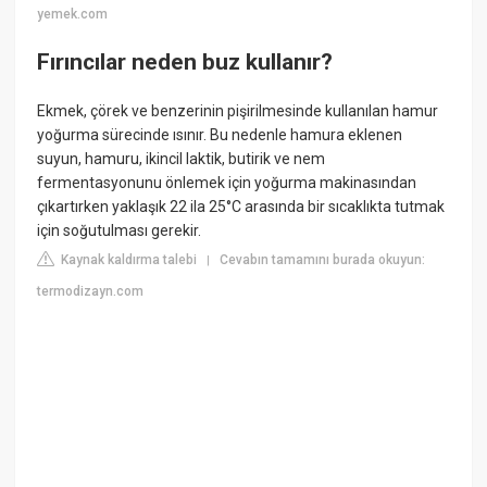
yemek.com
Fırıncılar neden buz kullanır?
Ekmek, çörek ve benzerinin pişirilmesinde kullanılan hamur
yoğurma sürecinde ısınır. Bu nedenle hamura eklenen
suyun, hamuru, ikincil laktik, butirik ve nem
fermentasyonunu önlemek için yoğurma makinasından
çıkartırken yaklaşık 22 ila 25°C arasında bir sıcaklıkta tutmak
için soğutulması gerekir.
Kaynak kaldırma talebi
Cevabın tamamını burada okuyun:
|
termodizayn.com