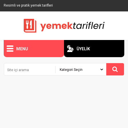
Resimli ve pratik yemek tarifleri
MENU
ÜYELİK