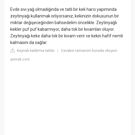
Evde sıvı yağ olmadığında ve tatlı bir kek harcı yapımında
zeytinyağı kullanmak istiyorsanız, kekinizin dokusunun bir
miktar değişeceğinden bahsedelim öncelikle. Zeytinyağlı
kekler puf puf kabarmıyor, daha tok bir kıvamları oluyor.
Zeytinyağı keke daha tok bir kıvam verir ve kekin hafif nemli
kalmasını da sağlar.
Kaynak kaldırma talebi
Cevabın tamamını burada okuyun:
|
yemek.com