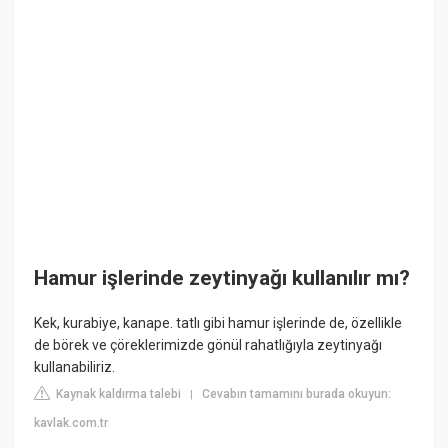
Hamur işlerinde zeytinyağı kullanılır mı?
Kek, kurabiye, kanape. tatlı gibi hamur işlerinde de, özellikle
de börek ve çöreklerimizde gönül rahatlığıyla zeytinyağı
kullanabiliriz.
Kaynak kaldırma talebi
Cevabın tamamını burada okuyun:
|
kavlak.com.tr