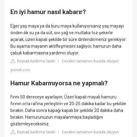
En iyi hamur nasıl kabarır?
Eğer yaş maya ya da kuru maya kullanıyorsanız yaş mayayı
önden ılık su ya da süt, sıvı yağ ve mutlaka toz şekerle
açarak, üzeri kapalı şekilde bir süre dinlendirmeniz gerekiyor.
Bu aşama mayanın aktifleşmesini sağlıyor, hamurun daha
çabuk kabarmasına yardımcı oluyor.
Kaynak kaldırma talebi
Cevabın tamamını burada okuyun:
|
yemek.com
Hamur Kabarmıyorsa ne yapmalı?
Fırını 50 dereceye ayarlayın. Üzeri kapalı mayalı hamuru
fırının orta rafına yerleştirin ve 20-25 dakika kadar bu şekilde
bırakın. Daha sonra kapağı kapalı bir şekilde 20 dakika daha
bırakın. Hamurunuzun mayalanmaya başladığını
gözlemleyeceksiniz.
Kaynak kaldırma talebi
Cevabın tamamını burada okuyun:
|