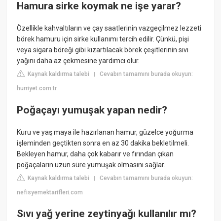
Hamura sirke koymak ne işe yarar?
Özellikle kahvaltıların ve çay saatlerinin vazgeçilmez lezzeti
börek hamuru için sirke kullanımı tercih edilir. Çünkü, pişi
veya sigara böreği gibi kızartılacak börek çeşitlerinin sıvı
yağını daha az çekmesine yardımcı olur.
Kaynak kaldırma talebi
Cevabın tamamını burada okuyun:
|
hurriyet.com.tr
Poğaçayı yumuşak yapan nedir?
Kuru ve yaş maya ile hazırlanan hamur, güzelce yoğurma
işleminden geçtikten sonra en az 30 dakika bekletilmeli.
Bekleyen hamur, daha çok kabarır ve fırından çıkan
poğaçaların uzun süre yumuşak olmasını sağlar.
Kaynak kaldırma talebi
Cevabın tamamını burada okuyun:
|
nefisyemektarifleri.com
Sıvı yağ yerine zeytinyağı kullanılır mı?