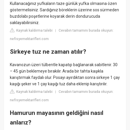
Kullanacağınız yufkaların taze günlük yufka olmasına özen
göstermelisiniz. Sardığınız böreklerin üzerine sos sürmeden
buzdolabı poşetlerine koyarak derin dondurucuda
saklayabilirsiniz.
Kaynak kaldırma talebi
Cevabın tamamını burada okuyun:
|
nefisyemektarifleri.com
Sirkeye tuz ne zaman atılır?
Kavanozun üzeri tülbentle kapatıp bağlanarak sabitlenir. 30
– 45 gün beklemeye bırakılır. Arada bir tahta kaşıkla
karıştırmak faydalı olur. Posayı ayırdıktan sonra sirkeye 1 çay
kaşığı şeker ve 1 çay kaşığı tuz daha eklenip karıştırılır.
Kaynak kaldırma talebi
Cevabın tamamını burada okuyun:
|
nefisyemektarifleri.com
Hamurun mayasının geldiğini nasıl
anlarız?