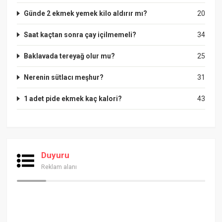
Günde 2 ekmek yemek kilo aldırır mı?
20
Saat kaçtan sonra çay içilmemeli?
34
Baklavada tereyağ olur mu?
25
Nerenin sütlacı meşhur?
31
1 adet pide ekmek kaç kalori?
43
Duyuru
Reklam alanı