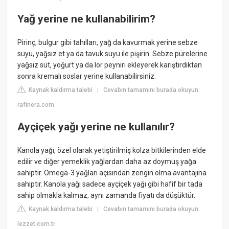
Yağ yerine ne kullanabilirim?
Pirinç, bulgur gibi tahılları, yağ da kavurmak yerine sebze
suyu, yağsız et ya da tavuk suyu ile pişirin. Sebze pürelerine
yağsız süt, yoğurt ya da lor peyniri ekleyerek karıştırdıktan
sonra kremalı soslar yerine kullanabilirsiniz.
Kaynak kaldırma talebi
Cevabın tamamını burada okuyun:
|
rafinera.com
Ayçiçek yağı yerine ne kullanılır?
Kanola yağı, özel olarak yetiştirilmiş kolza bitkilerinden elde
edilir ve diğer yemeklik yağlardan daha az doymuş yağa
sahiptir. Omega-3 yağları açısından zengin olma avantajına
sahiptir. Kanola yağı sadece ayçiçek yağı gibi hafif bir tada
sahip olmakla kalmaz, aynı zamanda fiyatı da düşüktür.
Kaynak kaldırma talebi
Cevabın tamamını burada okuyun:
|
lezzet.com.tr