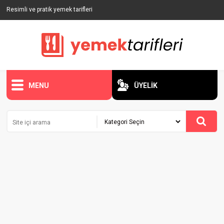
Resimli ve pratik yemek tarifleri
MENU
ÜYELİK