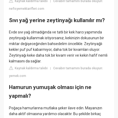
Kaynak kaldırma talebi
Cevabın tamamını burada okuyun:
|
nefisyemektarifleri.com
Sıvı yağ yerine zeytinyağı kullanılır mı?
Evde sıvı yağ olmadığında ve tatlı bir kek harcı yapımında
zeytinyağı kullanmak istiyorsanız, kekinizin dokusunun bir
miktar değişeceğinden bahsedelim öncelikle. Zeytinyağlı
kekler puf puf kabarmıyor, daha tok bir kıvamları oluyor.
Zeytinyağı keke daha tok bir kıvam verir ve kekin hafif nemli
kalmasını da sağlar.
Kaynak kaldırma talebi
Cevabın tamamını burada okuyun:
|
yemek.com
Hamurun yumuşak olması için ne
yapmalı?
Poğaça hamurlarına mutlaka şeker ilave edin. Mayanızın
daha aktif olmasına yardımcı olacaktır. Bu şekilde birkaç