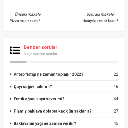
←
Önceki makale
Sonraki makale
→
Pizza mı pizza mı?
Hatayda ekmek kac tl?
Benzer sorular
Sıkça sorulan sorular
Antep fıstığı ne zaman toplanır 2022?
22
Çayı soğuk içilir mi?
16
Fıstık ağacı suyu sever mi?
44
Pişmiş baklava dolapta kaç gün saklanır?
27
Baklavanın yağı ne zaman verilir?
45