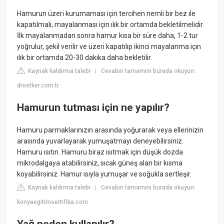
Hamurun üzeri kurumaması için tercihen nemli bir bez ile
kapatılmalı, mayalanması için ılık bir ortamda bekletilmelidir.
İlk mayalanmadan sonra hamur kısa bir süre daha, 1-2 tur
yoğrulur, şekil verilir ve üzeri kapatılıp ikinci mayalanma için
ılık bir ortamda 20-30 dakika daha bekletilir.
Kaynak kaldırma talebi
Cevabın tamamını burada okuyun:
|
droetker.com.tr
Hamurun tutması için ne yapılır?
Hamuru parmaklarınızın arasında yoğurarak veya ellerinizin
arasında yuvarlayarak yumuşatmayı deneyebilirsiniz.
Hamuru ısıtın. Hamuru biraz ısıtmak için düşük dozda
mikrodalgaya atabilirsiniz, sıcak güneş alan bir kısma
koyabilirsiniz. Hamur ısıyla yumuşar ve soğukla sertleşir.
Kaynak kaldırma talebi
Cevabın tamamını burada okuyun:
|
konyaegitimsertifika.com
Yağ neden kullanılır?