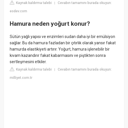
Kaynak kaldırma talebi
Cevabın tamamını burada okuyun:
|
eodev.com
Hamura neden yoğurt konur?
Sütün yağlı yapısı ve enzimleri sudan daha iyi bir emülsiyon
sağlar. Bu da hamura fazladan bir çıtırlık olarak yansır fakat
hamurda elastikiyeti artırır. Yoğurt, hamura işlenebilir bir
kıvam kazandırır fakat kabarmasını ve piştikten sonra
sertleşmesini etkiler.
Kaynak kaldırma talebi
Cevabın tamamını burada okuyun:
|
milliyet.com.tr