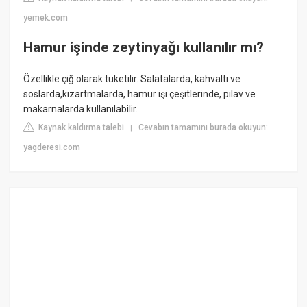
yemek.com
Hamur işinde zeytinyağı kullanılır mı?
Özellikle çiğ olarak tüketilir. Salatalarda, kahvaltı ve
soslarda,kızartmalarda, hamur işi çeşitlerinde, pilav ve
makarnalarda kullanılabilir.
Kaynak kaldırma talebi
Cevabın tamamını burada okuyun:
|
yagderesi.com