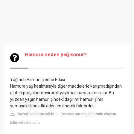
Hamura neden yağ konur?
Yağların Hamur İşlerine Etkisi
Hamura yağ katılmasıyla diğer maddelerle karışmadığından
glüten parçalarını ayırarak yayılmasına yardımcı olur. Bu
yüzden yağın hamur içindeki dağılımı hamur işinin
yumuşaklığına etki eden en önemli faktördür.
Kaynak kaldırma talebi
Cevabın tamamını burada okuyun:
|
bilimvetekno.com