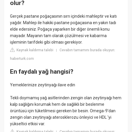
olur?
Gerçek pastane poğaçasının sırrı içindeki mahleptir ve katı
yağdır. Mahlep ile hakiki pastane poğaçasına en yakın tadı
elde edersiniz. Poğaça yaparken bir diğer önemli konu
mayadır. Mayanın tam olarak çözülmesi ve kabarma
işleminin tarifdeki gibi olması gerekiyor.
Kaynak kaldırma talebi
Cevabın tamamını burada okuyun:
|
haberturk.com
En faydalı yağ hangisi?
Yemeklerinize zeytinyağı ilave edin
Tekli doymamış yağ asitlerinden zengin olan zeytinyağı hem
kalp sağlığını korumak hem de sağlıklı bir beslenme
örüntüsü için tüketilmesi gereken bir besin. Omega-9'dan
zengin olan zeytinyağı aterosklerozu önleyici ve HDL 'yi
yükseltici etkisi var.
Kaynak kaldırma talebi
Cevabın tamamını burada okuyun:
|