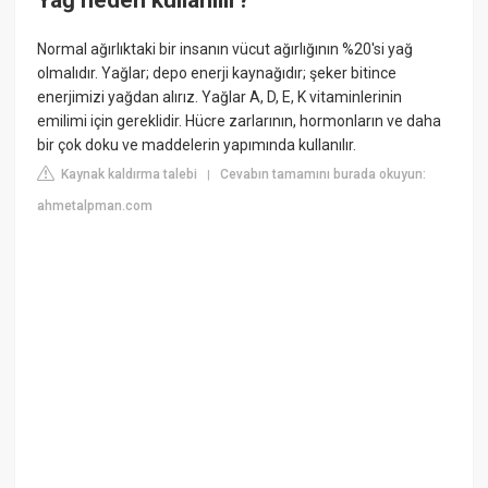
Normal ağırlıktaki bir insanın vücut ağırlığının %20'si yağ
olmalıdır. Yağlar; depo enerji kaynağıdır; şeker bitince
enerjimizi yağdan alırız. Yağlar A, D, E, K vitaminlerinin
emilimi için gereklidir. Hücre zarlarının, hormonların ve daha
bir çok doku ve maddelerin yapımında kullanılır.
Kaynak kaldırma talebi
Cevabın tamamını burada okuyun:
|
ahmetalpman.com