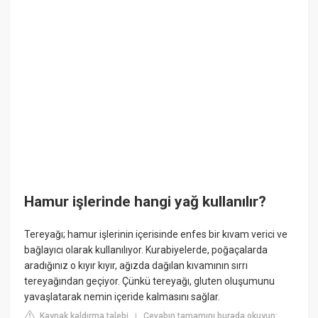
Hamur işlerinde hangi yağ kullanılır?
Tereyağı; hamur işlerinin içerisinde enfes bir kıvam verici ve
bağlayıcı olarak kullanılıyor. Kurabiyelerde, poğaçalarda
aradığınız o kıyır kıyır, ağızda dağılan kıvamının sırrı
tereyağından geçiyor. Çünkü tereyağı, gluten oluşumunu
yavaşlatarak nemin içeride kalmasını sağlar.
Kaynak kaldırma talebi
Cevabın tamamını burada okuyun:
|