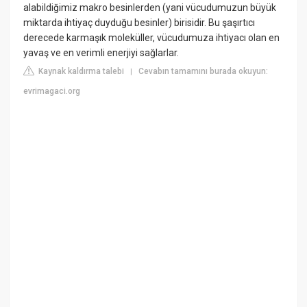
alabildiğimiz makro besinlerden (yani vücudumuzun büyük
miktarda ihtiyaç duyduğu besinler) birisidir. Bu şaşırtıcı
derecede karmaşık moleküller, vücudumuza ihtiyacı olan en
yavaş ve en verimli enerjiyi sağlarlar.
Kaynak kaldırma talebi
Cevabın tamamını burada okuyun:
|
evrimagaci.org