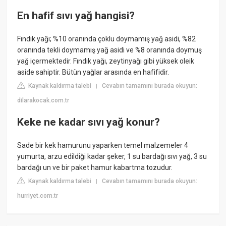
En hafif sıvı yağ hangisi?
Fındık yağı; %10 oranında çoklu doymamış yağ asidi, %82
oranında tekli doymamış yağ asidi ve %8 oranında doymuş
yağ içermektedir. Fındık yağı, zeytinyağı gibi yüksek oleik
aside sahiptir. Bütün yağlar arasında en hafifidir.
Kaynak kaldırma talebi
Cevabın tamamını burada okuyun:
|
dilarakocak.com.tr
Keke ne kadar sıvı yağ konur?
Sade bir kek hamurunu yaparken temel malzemeler 4
yumurta, arzu edildiği kadar şeker, 1 su bardağı sıvı yağ, 3 su
bardağı un ve bir paket hamur kabartma tozudur.
Kaynak kaldırma talebi
Cevabın tamamını burada okuyun:
|
hurriyet.com.tr