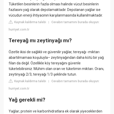
Tüketilen besinlerin fazla olması halinde vücut besinlerin
fazlasını yağ olarak depolamaktadır. Depolanan yağlar ise
vücudun enerji ihtiyacının karşılanmasında kullanılmaktadır.
Kaynak kaldırma talebi
Cevabın tamamını burada okuyun:
|
hurriyet.com.tr
Tereyağ mı zeytinyağı mı?
Özetle ikisi de sağlıklı ve güvenilir yağlar, tereyağı -miktarı
abartılmaması koşuluyla– zeytinyağından daha kötü bir yağ
filan da değil. Özellikle köy tereyağını güvenle
tüketebilirsiniz. Mühim olan oran ve tüketimin miktarı. Oranı,
zeytinyağı 2/3, tereyağı 1/3 şeklinde tutun.
Kaynak kaldırma talebi
Cevabın tamamını burada okuyun:
|
hurriyet.com.tr
Yağ gerekli mi?
Yağlar; protein ve karbonhidratlara ek olarak yiyeceklerden