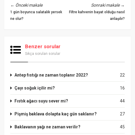
←
Önceki makale
Sonraki makale
→
1 gün boyunca salatalık yersek
Filtre kahvenin bayat olduğu nasıl
ne olur?
anlaşılır?
Benzer sorular
Sıkça sorulan sorular
Antep fıstığı ne zaman toplanır 2022?
22
Çayı soğuk içilir mi?
16
Fıstık ağacı suyu sever mi?
44
Pişmiş baklava dolapta kaç gün saklanır?
27
Baklavanın yağı ne zaman verilir?
45