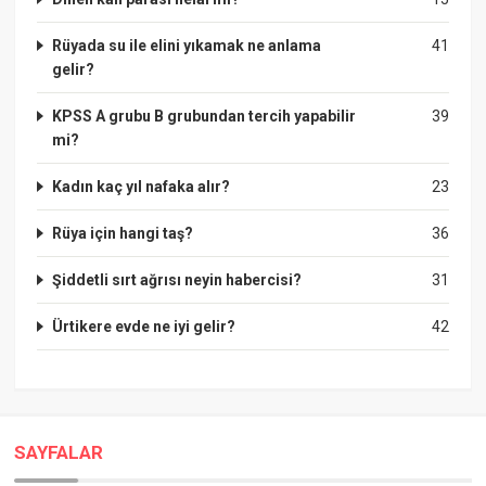
Rüyada su ile elini yıkamak ne anlama
41
gelir?
KPSS A grubu B grubundan tercih yapabilir
39
mi?
Kadın kaç yıl nafaka alır?
23
Rüya için hangi taş?
36
Şiddetli sırt ağrısı neyin habercisi?
31
Ürtikere evde ne iyi gelir?
42
SAYFALAR