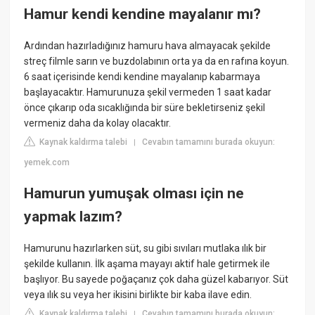
Hamur kendi kendine mayalanır mı?
Ardından hazırladığınız hamuru hava almayacak şekilde
streç filmle sarın ve buzdolabının orta ya da en rafına koyun.
6 saat içerisinde kendi kendine mayalanıp kabarmaya
başlayacaktır. Hamurunuza şekil vermeden 1 saat kadar
önce çıkarıp oda sıcaklığında bir süre bekletirseniz şekil
vermeniz daha da kolay olacaktır.
Kaynak kaldırma talebi
Cevabın tamamını burada okuyun:
|
yemek.com
Hamurun yumuşak olması için ne
yapmak lazım?
Hamurunu hazırlarken süt, su gibi sıvıları mutlaka ılık bir
şekilde kullanın. İlk aşama mayayı aktif hale getirmek ile
başlıyor. Bu sayede poğaçanız çok daha güzel kabarıyor. Süt
veya ılık su veya her ikisini birlikte bir kaba ilave edin.
Kaynak kaldırma talebi
Cevabın tamamını burada okuyun:
|