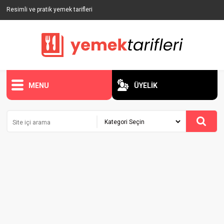
Resimli ve pratik yemek tarifleri
MENU
ÜYELİK