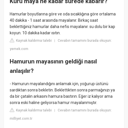
Kuru maya ne kadar sürede kabarır?
Hamurlar boyutlarına göre ve oda sıcaklığına göre ortalama
40 dakika - 1 saat arasında mayalanır. Birkaç saat
beklettiğiniz hamurlar daha nefis mayalanır. su dolu bir kap
koyun. 10 dakika kadar ısıtın.
Kaynak kaldırma talebi
Cevabın tamamını burada okuyun:
|
yemek.com
Hamurun mayasının geldiği nasıl
anlaşılır?
- Hamurun mayalandığını anlamak için, yoğurup üstünü
sardıktan sonra bekletin. Beklettikten sonra parmağınızı ya
da bir çatalın arkasını hamura bastırın. Eğer iz kalıyor ama
sonra eski haline geliyorsa hamur mayalanmıştır.
Kaynak kaldırma talebi
Cevabın tamamını burada okuyun:
|
milliyet.com.tr