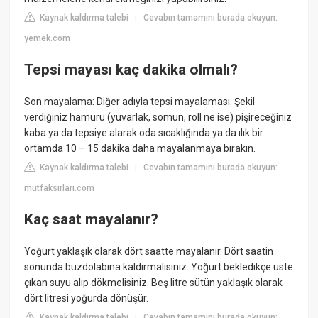
Kaynak kaldırma talebi
Cevabın tamamını burada okuyun:
|
yemek.com
Tepsi mayası kaç dakika olmalı?
Son mayalama: Diğer adıyla tepsi mayalaması. Şekil
verdiğiniz hamuru (yuvarlak, somun, roll ne ise) pişireceğiniz
kaba ya da tepsiye alarak oda sıcaklığında ya da ılık bir
ortamda 10 – 15 dakika daha mayalanmaya bırakın.
Kaynak kaldırma talebi
Cevabın tamamını burada okuyun:
|
mutfaksirlari.com
Kaç saat mayalanır?
Yoğurt yaklaşık olarak dört saatte mayalanır. Dört saatin
sonunda buzdolabına kaldırmalısınız. Yoğurt bekledikçe üste
çıkan suyu alıp dökmelisiniz. Beş litre sütün yaklaşık olarak
dört litresi yoğurda dönüşür.
Kaynak kaldırma talebi
Cevabın tamamını burada okuyun:
|