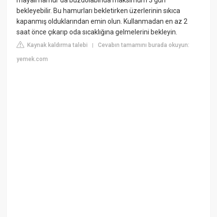
bekleyebilir. Bu hamurları bekletirken üzerlerinin sıkıca
kapanmış olduklarından emin olun. Kullanmadan en az 2
saat önce çıkarıp oda sıcaklığına gelmelerini bekleyin.
Kaynak kaldırma talebi
Cevabın tamamını burada okuyun:
|
yemek.com