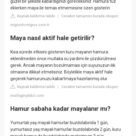
güzel bir şekilde kabardığınızı göreceksiniz. Hamura tuz
eklerken maya ile temas etmemesine özen gösterin.
Kaynak kaldırma talebi
Cevabın tamamını burada okuyun:
|
migrostv.migros.com.tr
Maya nasıl aktif hale getirilir?
Kısa sürede etkisini gösteren kuru mayanın hamura
eklenilmeden önce mutlaka su yardımı ile çözdürülmesi
gerek. Ancak mayanın bozulmaması için suyunuzun ılık
olmasına dikkat etmelisiniz. Böylelikle maya aktif hale
geçerek hamurunuzu kabartmaya hazırlanmış olur.
Kaynak kaldırma talebi
Cevabın tamamını burada okuyun:
|
mutfaginyildizi.com
Hamur sabaha kadar mayalanır mı?
Yumurtalı yaş mayalı hamurlar buzdolabında 1 gün,
yumurtasız yaş mayalı hamurlar buzdolabında 2 gün, kuru
mayalı hamur da buzdolabında maksimum 3 gün