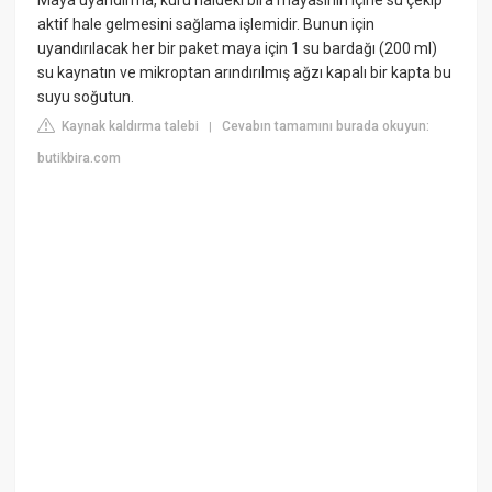
Maya uyandırma, kuru haldeki bira mayasının içine su çekip
aktif hale gelmesini sağlama işlemidir. Bunun için
uyandırılacak her bir paket maya için 1 su bardağı (200 ml)
su kaynatın ve mikroptan arındırılmış ağzı kapalı bir kapta bu
suyu soğutun.
Kaynak kaldırma talebi
Cevabın tamamını burada okuyun:
|
butikbira.com