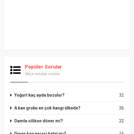
Popüler Sorular
Sıkça sorulan sorular
Yoğurt kaç ayda bozulur?
32
A kan grubu en çok hangi ülkede?
26
Damla silikon döner mi?
22
Dinen kan parasi helal mı?
15