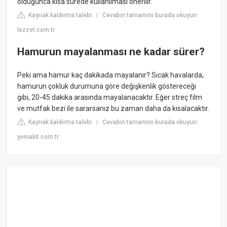
olduğunca kısa sürede kullanılması önerilir.
Kaynak kaldırma talebi
Cevabın tamamını burada okuyun:
|
lezzet.com.tr
Hamurun mayalanması ne kadar sürer?
Peki ama hamur kaç dakikada mayalanır? Sıcak havalarda,
hamurun çokluk durumuna göre değişkenlik göstereceği
gibi, 20-45 dakika arasında mayalanacaktır. Eğer streç film
ve mutfak bezi ile sararsanız bu zaman daha da kısalacaktır.
Kaynak kaldırma talebi
Cevabın tamamını burada okuyun:
|
yeniakit.com.tr