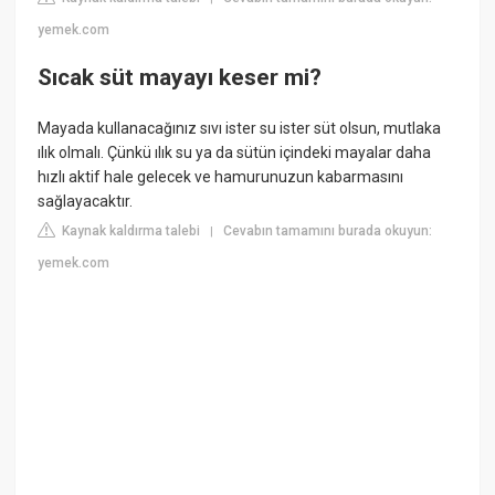
yemek.com
Sıcak süt mayayı keser mi?
Mayada kullanacağınız sıvı ister su ister süt olsun, mutlaka
ılık olmalı. Çünkü ılık su ya da sütün içindeki mayalar daha
hızlı aktif hale gelecek ve hamurunuzun kabarmasını
sağlayacaktır.
Kaynak kaldırma talebi
Cevabın tamamını burada okuyun:
|
yemek.com