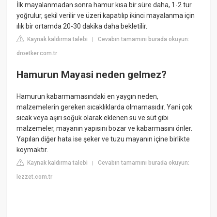
İlk mayalanmadan sonra hamur kısa bir süre daha, 1-2 tur
yoğrulur, şekil verilir ve üzeri kapatılıp ikinci mayalanma için
ılık bir ortamda 20-30 dakika daha bekletilir.
Kaynak kaldırma talebi
Cevabın tamamını burada okuyun:
|
droetker.com.tr
Hamurun Mayasi neden gelmez?
Hamurun kabarmamasındaki en yaygın neden,
malzemelerin gereken sıcaklıklarda olmamasıdır. Yani çok
sıcak veya aşırı soğuk olarak eklenen su ve süt gibi
malzemeler, mayanın yapısını bozar ve kabarmasını önler.
Yapılan diğer hata ise şeker ve tuzu mayanın içine birlikte
koymaktır.
Kaynak kaldırma talebi
Cevabın tamamını burada okuyun:
|
lezzet.com.tr