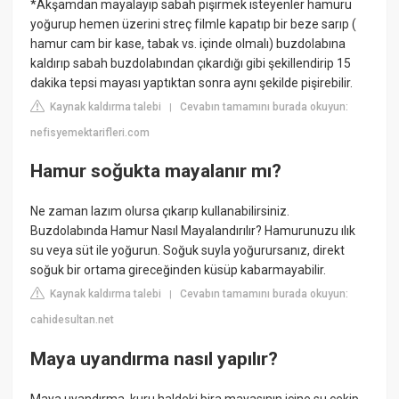
*Akşamdan mayalayıp sabah pişirmek isteyenler hamuru
yoğurup hemen üzerini streç filmle kapatıp bir beze sarıp (
hamur cam bir kase, tabak vs. içinde olmalı) buzdolabına
kaldırıp sabah buzdolabından çıkardığı gibi şekillendirip 15
dakika tepsi mayası yaptıktan sonra aynı şekilde pişirebilir.
Kaynak kaldırma talebi
Cevabın tamamını burada okuyun:
|
nefisyemektarifleri.com
Hamur soğukta mayalanır mı?
Ne zaman lazım olursa çıkarıp kullanabilirsiniz.
Buzdolabında Hamur Nasıl Mayalandırılır? Hamurunuzu ılık
su veya süt ile yoğurun. Soğuk suyla yoğurursanız, direkt
soğuk bir ortama gireceğinden küsüp kabarmayabilir.
Kaynak kaldırma talebi
Cevabın tamamını burada okuyun:
|
cahidesultan.net
Maya uyandırma nasıl yapılır?