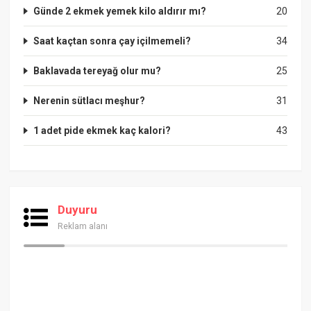
Günde 2 ekmek yemek kilo aldırır mı?
20
Saat kaçtan sonra çay içilmemeli?
34
Baklavada tereyağ olur mu?
25
Nerenin sütlacı meşhur?
31
1 adet pide ekmek kaç kalori?
43
Duyuru
Reklam alanı