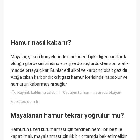
Hamur nasıl kabarır?
Mayalar, şekeri bünyelerinde sindirirler. Tıpkı diğer canlılarda
olduğu gibi besini sindirip enerjiye dönüştürdükten sonra atık
madde ortaya çıkar. Bunlar etil alkol ve karbondioksit gazıdır.
Açığa çıkan karbondioksit gazı hamur içerisinde hapsolur ve
hamurun kabarmasını sağlar.
Kaynak kaldırma talebi
Cevabın tamamını burada okuyun:
|
kisikates.com.tr
Mayalanan hamur tekrar yoğrulur mu?
Hamurun üzeri kurumaması için tercihen nemli bir bez ile
kapatılmalı, mayalanması için ılık bir ortamda bekletilmelidir.