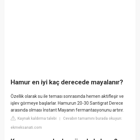
Hamur en iyi kaç derecede mayalanır?
Özellik olarak su ile teması sonrasında hemen aktifleşir ve
işlev görmeye başlarlar. Hamurun 20-30 Santigrat Derece
arasında olması İnstant Mayanın fermantasyonunu artırır.
Kaynak kaldırma talebi
Cevabın tamamını burada okuyun:
|
ekmeksanati.com